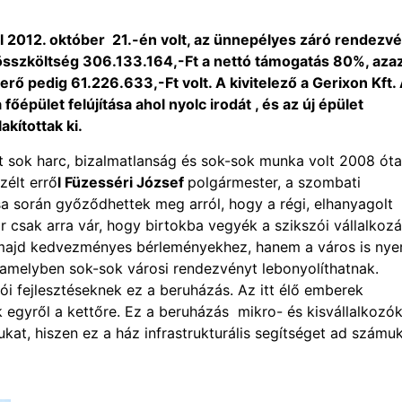
l 2012. október 21.-én volt, az ünnepélyes záró rendezvé
 összköltség 306.133.164,-Ft a nettó támogatás 80%, aza
rő pedig 61.226.633,-Ft volt. A kivitelező a Gerixon Kft.
 főépület felújítása ahol nyolc irodát , és az új épület
akítottak ki.
t sok harc, bizalmatlanság és sok-sok munka volt 2008 óta
zélt errő
l Füzesséri József
polgármester, a szombati
a során győződhettek meg arról, hogy a régi, elhanyagolt
ár csak arra vár, hogy birtokba vegyék a szikszói vállalkoz
k majd kedvezményes bérleményekhez, hanem a város is nye
 amelyben sok-sok városi rendezvényt lebonyolíthatnak.
ói fejlesztéseknek ez a beruházás. Az itt élő emberek
egyről a kettőre. Ez a beruházás mikro- és kisvállalkozó
kat, hiszen ez a ház infrastrukturális segítséget ad számuk