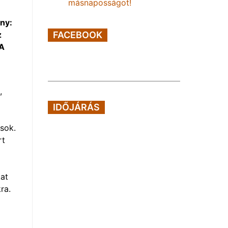
másnaposságot!
ny:
FACEBOOK
z
 A
,
IDŐJÁRÁS
ások.
rt
kat
ra.