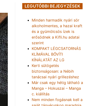
LEGUTÓBBI BEJEGYZÉSEK
Minden harmadik nyári sör
alkoholmentes, a hazai kraft
és a gyümölcsös ízek is
erősödnek a Kifli.hu adatai
szerint
KOMPAKT LÉGCSATORNÁS
KLÍMÁVAL BŐVÍTI
KÍNÁLATÁT AZ LG
Kerti sütögetés
biztonságosan: a Nébih
tanácsai nyári grillezéshez
Már csak egy hétig látható a
Manga – Hokuszai – Manga
c. kiállítás
Nem minden fogásnak kell a
saját tányérunkon maradnia