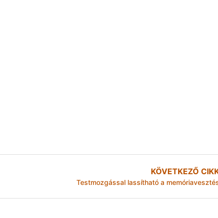
KÖVETKEZŐ CIK
Testmozgással lassítható a memóriaveszté