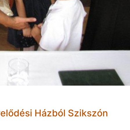
elődési Házból Szikszón