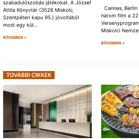
szabadulószobás játékokat. A József
Cannes, Berlin 
Attila Könyvtár (3526 Miskolc,
három film a 22
Szentpéteri kapu 95.) jóvoltából
Versenyprogram
most egy kül…
Miskolci Nemzet
BŐVEBBEN »
BŐVEBBEN »
TOVÁBBI CIKKEK