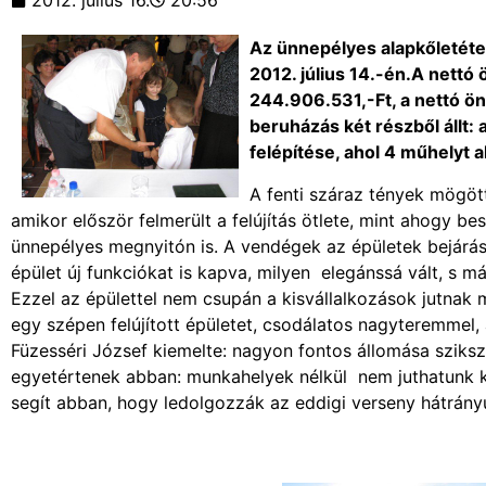
2012. július 16.
20:56
Az ünnepélyes alapkőletéte
2012. július 14.-én.A nettó
244.906.531,-Ft, a nettó öne
beruházás két részből állt: a
felépítése, ahol 4 műhelyt al
A fenti száraz tények mögöt
amikor először felmerült a felújítás ötlete, mint ahogy bes
ünnepélyes megnyitón is. A vendégek az épületek bejárás
épület új funkciókat is kapva, milyen elegánssá vált, s m
Ezzel az épülettel nem csupán a kisvállalkozások jutna
egy szépen felújított épületet, csodálatos nagyteremmel,
Füzesséri József kiemelte: nagyon fontos állomása sziksz
egyetértenek abban: munkahelyek nélkül nem juthatunk k 
segít abban, hogy ledolgozzák az eddigi verseny hátrányu