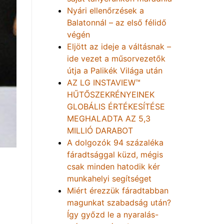
Nyári ellenőrzések a
Balatonnál – az első félidő
végén
Eljött az ideje a váltásnak –
ide vezet a műsorvezetők
útja a Palikék Világa után
AZ LG INSTAVIEW™
HŰTŐSZEKRÉNYEINEK
GLOBÁLIS ÉRTÉKESÍTÉSE
MEGHALADTA AZ 5,3
MILLIÓ DARABOT
A dolgozók 94 százaléka
fáradtsággal küzd, mégis
csak minden hatodik kér
munkahelyi segítséget
Miért érezzük fáradtabban
magunkat szabadság után?
Így győzd le a nyaralás-