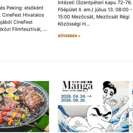
Intézeti (Szentpéteri kapu 72-76.
és Peking: elsőként
Főépület II. em.) július 13. 08:00 -
. CineFest Hivatalos
15:00 Mezőcsát, Mezőcsát Régi
jából CineFest
Közösségi H…
közi Filmfesztivál, …
BŐVEBBEN »