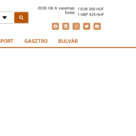
2026. 08. 9. vasárnap
1 EUR 365 HUF
Emőd
1 GBP 425 HUF
SPORT
GASZTRO
BULVÁR