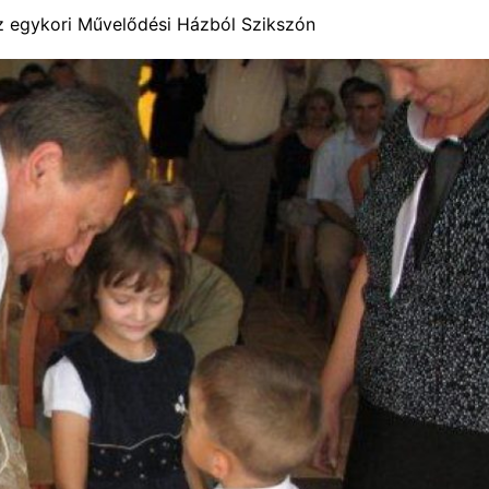
z egykori Művelődési Házból Szikszón