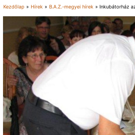
Kezdőlap
»
Hírek
»
B.A.Z.-megyei hírek
»
Inkubátorház a