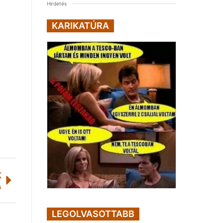
Hirdetés
KARIKATÚRA
K
s
LEGOLVASOTTABB