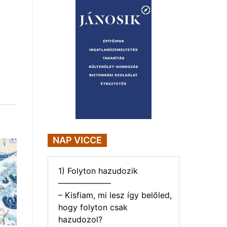
NAP VICCE
1) Folyton hazudozik
——————–
– Kisfiam, mi lesz így belőled,
hogy folyton csak
hazudozol?