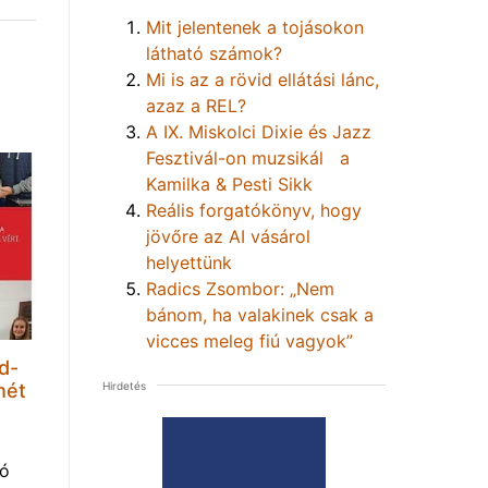
Mit jelentenek a tojásokon
látható számok?
Mi is az a rövid ellátási lánc,
azaz a REL?
A IX. Miskolci Dixie és Jazz
Fesztivál-on muzsikál a
Kamilka & Pesti Sikk
Reális forgatókönyv, hogy
jövőre az AI vásárol
helyettünk
Radics Zsombor: „Nem
bánom, ha valakinek csak a
vicces meleg fiú vagyok”
d-
Hirdetés
hét
tó