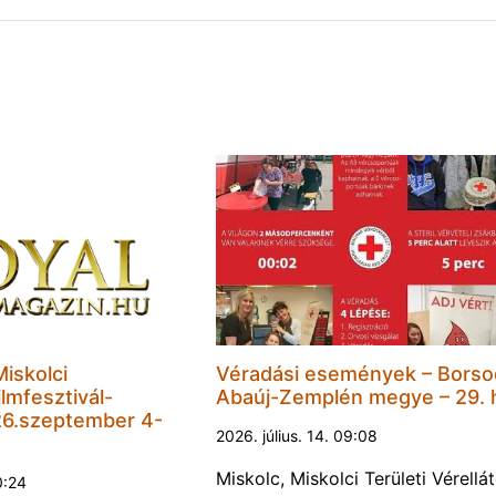
Miskolci
Véradási események – Borso
lmfesztivál-
Abaúj-Zemplén megye – 29. 
6.szeptember 4-
2026. július. 14. 09:08
Miskolc, Miskolci Területi Vérellá
0:24