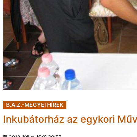
B.A.Z.-MEGYEI HÍREK
Inkubátorház az egykori Műv