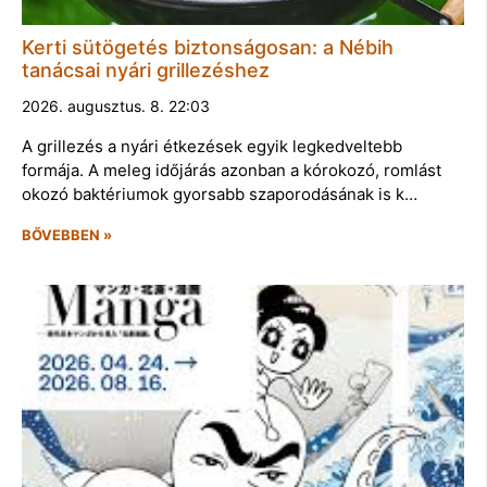
Kerti sütögetés biztonságosan: a Nébih
tanácsai nyári grillezéshez
2026. augusztus. 8. 22:03
A grillezés a nyári étkezések egyik legkedveltebb
formája. A meleg időjárás azonban a kórokozó, romlást
okozó baktériumok gyorsabb szaporodásának is k…
BŐVEBBEN »