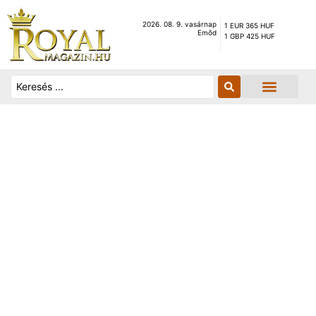
2026. 08. 9. vasárnap
1 EUR 365 HUF
Emőd
1 GBP 425 HUF