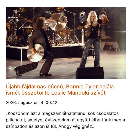
Újabb fájdalmas búcsú, Bonnie Tyler halála
ismét összetörte Leslie Mandoki szívét
2026. augusztus. 4. 00:42
„Köszönöm azt a megszámlálhatatlanul sok csodálatos
pillanatot, amelyet évtizedeken át együtt élhettünk meg a
színpadon és azon is túl. Ahogy végignéz…