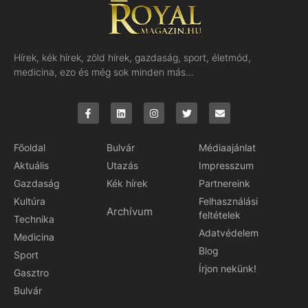
Hírek, kék hírek, zöld hírek, gazdaság, sport, életmód,
medicina, ezo és még sok minden más…
Főoldal
Bulvár
Médiaajánlat
Aktuális
Utazás
Impresszum
Gazdaság
Kék hírek
Partnereink
Kultúra
Felhasználási
Archívum
feltételek
Technika
Adatvédelem
Medicina
Blog
Sport
Írjon nekünk!
Gasztro
Bulvár