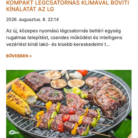
KOMPAKT LÉGCSATORNÁS KLÍMÁVAL BŐVÍTI
KÍNÁLATÁT AZ LG
2026. augusztus. 8. 22:14
Az új, közepes nyomású légcsatornás beltéri egység
rugalmas telepítést, csendes működést és intelligens
vezérlést kínál lakó- és kisebb kereskedelmi t…
BŐVEBBEN »