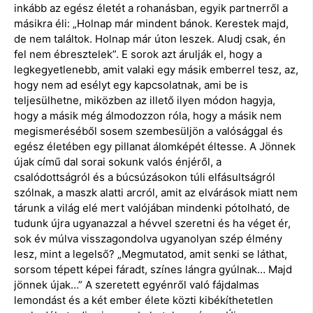
inkább az egész életét a rohanásban, egyik partnerről a
másikra éli: „Holnap már mindent bánok. Kerestek majd,
de nem találtok. Holnap már úton leszek. Aludj csak, én
fel nem ébresztelek”. E sorok azt árulják el, hogy a
legkegyetlenebb, amit valaki egy másik emberrel tesz, az,
hogy nem ad esélyt egy kapcsolatnak, ami be is
teljesülhetne, miközben az illető ilyen módon hagyja,
hogy a másik még álmodozzon róla, hogy a másik nem
megismeréséből sosem szembesüljön a valósággal és
egész életében egy pillanat álomképét éltesse. A Jönnek
újak című dal sorai sokunk valós énjéről, a
csalódottságról és a búcsúzásokon túli elfásultságról
szólnak, a maszk alatti arcról, amit az elvárások miatt nem
tárunk a világ elé mert valójában mindenki pótolható, de
tudunk újra ugyanazzal a hévvel szeretni és ha véget ér,
sok év múlva visszagondolva ugyanolyan szép élmény
lesz, mint a legelső? „Megmutatod, amit senki se láthat,
sorsom tépett képei fáradt, színes lángra gyúlnak… Majd
jönnek újak…” A szeretett egyénről való fájdalmas
lemondást és a két ember élete közti kibékíthetetlen