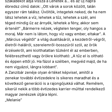
szakadékot adja vissza a Lehetek a… és az Új napra
ébredsz című dalok: „Ott várok a sorok között, talán
egyszer rám találsz. Üvöltök, integetek neked, de ha nem
látsz lehetek a víz, lehetek a tűz, lehetek a szél, ami
téged mindig űz az árnyék, lehetek a fény, akkor sem
értenél!” „Bármerre nézek, végtelen tenger, oly hangos a
moraj. Már nem is látom, hogy víz vagy ember, eltakar”. A
„Március végétől” a világ dualitásáról, a kezdetről-végről,
életről-halálról, szerelemről-bosszúról szól, az örök
érzésekről, ami kiolthatatlan tűzként él az emberben,
felébreszthető vagy örökre kioltható: „A tűz el is oltható
és éppen ettől jó. Ha fázol a szélben, megvéd majd, de ha
nem vigyázol, lángra lobbant”.
A Zanzibár zenéje olyan értéket képvisel, amitől a
zenekar további évtizedekre is sikeres maradhat és a
következő generáció is a rajongójukká válhat. Remélem,
sikerül nekik a több évtizedes karrier-múlttal rendelkező
magyar zenészek útjára lépni.
„Melanie”