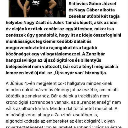
Sidlovics Gábor József
és Nagy Gábor alkotta
zenekar utóbbi két tagja
helyébe Nagy Zsolt és Jülek Tamás lépett, akik az idei
év elején kezdtek zenélni az együttesben, mikor is a
zenészek úgy gondolták, hogy itt az ideje összefoglalni
munkásságuk legkiemelkedőbb dalait és
megörvendeztetni a rajongókat és a tágabb
közönséget egy válogatáslemezzel. A Zanzibár
hangzásvilága az új szólógitáros és billentyűs
belépésével nem változott, bár ezt a tényt még csak a
lemezen levő új dal, az „Újra nyár van” bizonyítja.
A Június 4.-én megjelent cd-t hallgatva mindenkinek
minden dalról más-más élmény jut az eszébe, ami miatt
kötődik a zenekarhoz. Bár a dalok a tracklistán nem
kronológiai sorrendben vannak, ez a „rendetlenség” nem
válik az album kárára. Minden dal történetet mesél el. A
minőségi zene, ahogy a Zanzibár esetében is,
elgondolkodtatja az embereket az élet dolgairól, olyan
következtetéseket von le, amiket a rohanó világban észre