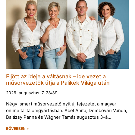
Eljött az ideje a váltásnak – ide vezet a
műsorvezetők útja a Palikék Világa után
2026. augusztus. 7. 23:39
Négy ismert műsorvezető nyit új fejezetet a magyar
online tartalomgyártásban. Ábel Anita, Dombóvári Vanda,
Balázsy Panna és Wágner Tamás augusztus 3-á…
BŐVEBBEN »