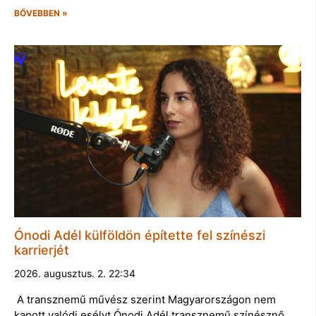
BŐVEBBEN »
Ónodi Adél külföldön építette fel színészi
karrierjét
2026. augusztus. 2. 22:34
A transznemű művész szerint Magyarországon nem
kapott valódi esélyt Ónodi Adél transznemű színésznő