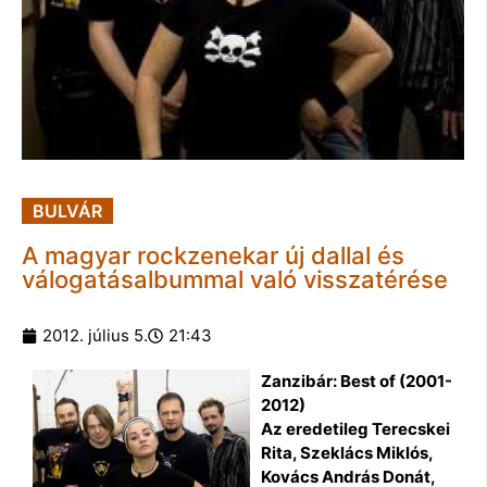
BULVÁR
A magyar rockzenekar új dallal és
válogatásalbummal való visszatérése
2012. július 5.
21:43
Zanzibár: Best of (2001-
2012)
Az eredetileg Terecskei
Rita, Szeklács Miklós,
Kovács András Donát,