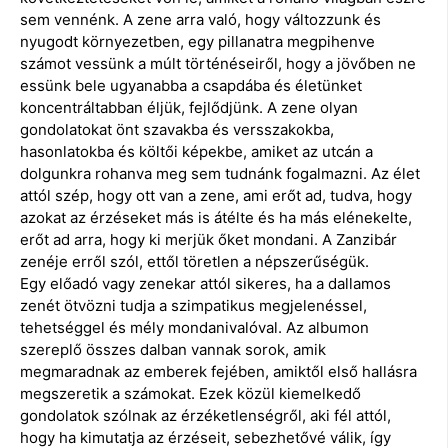
sem vennénk. A zene arra való, hogy változzunk és
nyugodt környezetben, egy pillanatra megpihenve
számot vessünk a múlt történéseiről, hogy a jövőben ne
essünk bele ugyanabba a csapdába és életünket
koncentráltabban éljük, fejlődjünk. A zene olyan
gondolatokat önt szavakba és versszakokba,
hasonlatokba és költői képekbe, amiket az utcán a
dolgunkra rohanva meg sem tudnánk fogalmazni. Az élet
attól szép, hogy ott van a zene, ami erőt ad, tudva, hogy
azokat az érzéseket más is átélte és ha más elénekelte,
erőt ad arra, hogy ki merjük őket mondani. A Zanzibár
zenéje erről szól, ettől töretlen a népszerűségük.
Egy előadó vagy zenekar attól sikeres, ha a dallamos
zenét ötvözni tudja a szimpatikus megjelenéssel,
tehetséggel és mély mondanivalóval. Az albumon
szereplő összes dalban vannak sorok, amik
megmaradnak az emberek fejében, amiktől első hallásra
megszeretik a számokat. Ezek közül kiemelkedő
gondolatok szólnak az érzéketlenségről, aki fél attól,
hogy ha kimutatja az érzéseit, sebezhetővé válik, így