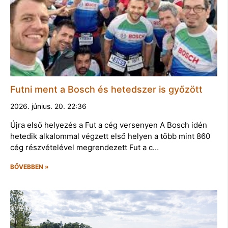
Futni ment a Bosch és hetedszer is győzött
2026. június. 20. 22:36
Újra első helyezés a Fut a cég versenyen A Bosch idén
hetedik alkalommal végzett első helyen a több mint 860
cég részvételével megrendezett Fut a c…
BŐVEBBEN »