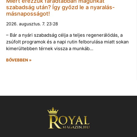
Miért érezzük fáradtabban magunkat
szabadság után? Így győzd le a nyaralás-
másnaposságot!
2026. augusztus. 7. 23:28
– Bár a nyári szabadság célja a teljes regenerálódás, a
zsúfolt programok és a napi rutin felborulása miatt sokan
kimerültebben térnek vissza a munkáb…
BŐVEBBEN »