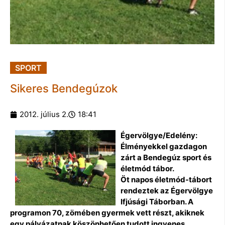
SPORT
Sikeres Bendegúzok
2012. július 2.
18:41
Égervölgye/Edelény:
Élményekkel gazdagon
zárt a Bendegúz sport és
életmód tábor.
Öt napos életmód-tábort
rendeztek az Égervölgye
Ifjúsági Táborban. A
programon 70, zömében gyermek vett részt, akiknek
egy pályázatnak köszönhetően tudott ingyenes