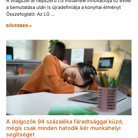
A világszerte népszerű LG InstaView innovációja tíz évvel
a bemutatása után is újradefiniálja a konyhai élményt
Összefoglaló: Az LG …
BŐVEBBEN »
A dolgozók 94 százaléka fáradtsággal küzd,
mégis csak minden hatodik kér munkahelyi
segítséget