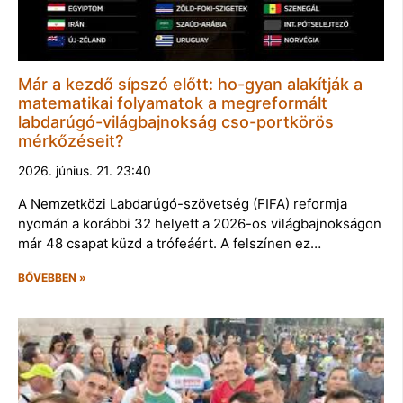
Már a kezdő sípszó előtt: ho-gyan alakítják a
matematikai folyamatok a megreformált
labdarúgó-világbajnokság cso-portkörös
mérkőzéseit?
2026. június. 21. 23:40
A Nemzetközi Labdarúgó-szövetség (FIFA) reformja
nyomán a korábbi 32 helyett a 2026-os világbajnokságon
már 48 csapat küzd a trófeáért. A felszínen ez…
BŐVEBBEN »