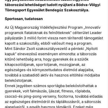
táborozási lehetőséget tudott nyújtani a Bódva-Völgyi
Tömegsport Egyesület Bendegúz Szakosztálya.
Sportosan, tudatosan
Az Új Magyarország Vidékfejlesztési Program „Innovatív
programok fiataloknak és felnőtteknek” célterület Leader
pályázatán 3 millió forint vissza nem térítendő támogatást
kapott a szakosztály, ebből valósult meg a program.
Mint Sándor Zsolt szakosztályvezető a pénteki „Nyitott
kapuk” elnevezésű eseményen elmondta: a táborozás
kitűnő lehetőség arra, hogy gyerekek és a szülők
kikapcsolódjanak, sportoljanak, mozogjanak, az
egészséges-és környezettudatos életmód alapjaiba,
továbbá a szabadidő aktív és hasznos eltöltési módjaiba
belekóstoljanak.
Ennek jegyében számos sportágba belekóstolhattak a
gyerekek, volt falmászás, íjászat, fitness, röplabda,
csocsó-és ping-pong verseny, focitorna, továbbá előadás
az egészséges életmódról és táplálkozásról, a sátorozás
alapelveiről, s egyéb hasznos témákról. Ezeket még