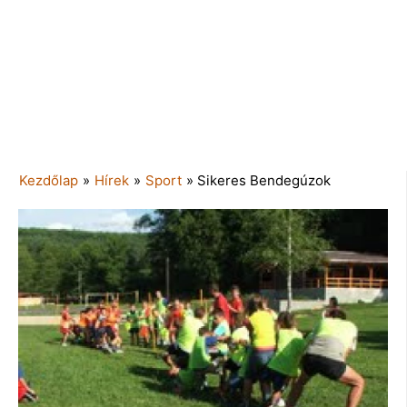
Kezdőlap
»
Hírek
»
Sport
»
Sikeres Bendegúzok