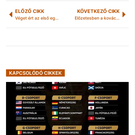
ELŐZŐ CIKK
KÖVETKEZŐ CIKK
Véget ért az első egy éve a „Közös Értékeink” magazinműsornak
Előzetesben a kovácsvágási emberölés gyanúsítottja
KAPCSOLÓDÓ CIKKEK