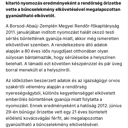
kitartó nyomozás eredményeként a rendőrség őrizetbe
vette a bűncselekmény elkövetésével megalapozottan
gyanúsítható elkövetőt.
A Borsod-Abaúj-Zemplén Megyei Rendőr-főkapitányság
2011. januárjában indított nyomozást halált okozó testi
sértés bűntettének gyanúja miatt, akkor még ismeretlen
elkövetővel szemben. A rendelkezésre álló adatok
alapján a 80 éves idős nyugdíjast otthonában olyan
súlyosan bántalmazták, hogy sérüléseibe a helyszínen
belehalt. A támadó ezt követően készpénzzel és pár üveg
borral menekült el a helyszínről.
Az időközben beszerzett adatok és az igazságügyi orvos
szakértői vélemény alapján a rendőrség
nyereségvágyból, különös kegyetlenséggel elkövetett
emberölés bűntettének gyanúja miatt folytatta a
nyomozást. Ennek eredményeként a hatóság 2012. június
29-én bűnügyi őrizetbe vett egy 21 éves büntetett
előéletű kovácsvágási férfit, aki megalapozottan
gyanúsítható a bűncselekmény elkövetésével.