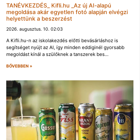
TANÉVKEZDÉS_ Kifli.hu _Az új AI-alapú
megoldása akár egyetlen fotó alapján elvégzi
helyettünk a beszerzést
2026. augusztus. 10. 02:03
A Kifli.hu-n az iskolakezdés előtti bevásárláshoz is
segítséget nyújt az AI, így minden eddiginél gyorsabb
megoldást kínál a szülőknek a tanszerek bes…
BŐVEBBEN »