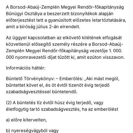
A Borsod-Abaúj-Zemplén Megyei Rendőr-főkapitányság
Bűnügyi Osztálya a beszerzett bizonyítékok alapján
előterjesztést tett a gyanúsított előzetes letartóztatására,
amit a bíróság július 2-án elrendelt.
Az üggyel kapcsolatban az elkövető kilétének elfogását
közvetlenül elősegítő személy részére a Borsod-Abaúj-
Zemplén Megyei Rendőr-főkapitányság vezetője 1. 000.
000 nyomravezetői díjat tűzött ki, amit ezúton visszavon.
Információs háttér:
Büntető Törvénykönyv: – Emberölés: „Aki mást megöl,
bűntettet követ el, és öt évtől tizenöt évig terjedő
szabadságvesztéssel büntetendő.
(2) A büntetés tíz évtől húsz évig terjedő, vagy
életfogytig tartó szabadságvesztés, ha az emberölést
a) előre kitervelten,
b) nyereségvágyból vagy