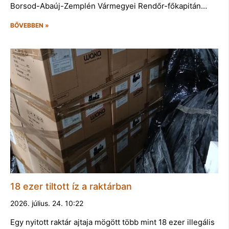
Borsod-Abaúj-Zemplén Vármegyei Rendőr-főkapitán…
BŐVEBBEN »
18 ezer tiltott íz a raktárban
2026. július. 24. 10:22
Egy nyitott raktár ajtaja mögött több mint 18 ezer illegális