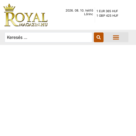
2026. 08. 10. hétfő
1 EUR 365 HUF
Lőrinc
1 GBP 425 HUF