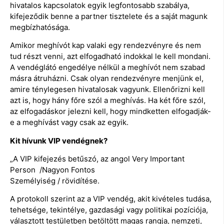
hivatalos kapcsolatok egyik legfontosabb szabálya,
kifejeződik benne a partner tisztelete és a saját magunk
megbízhatósága.
Amikor meghívót kap valaki egy rendezvényre és nem
tud részt venni, azt elfogadható indokkal le kell mondani.
A vendéglátó engedélye nélkül a meghívót nem szabad
másra átruházni. Csak olyan rendezvényre menjünk el,
amire ténylegesen hivatalosak vagyunk. Ellenőrizni kell
azt is, hogy hány főre szól a meghívás. Ha két főre szól,
az elfogadáskor jelezni kell, hogy mindketten elfogadják-
e a meghívást vagy csak az egyik.
Kit hívunk VIP vendégnek?
„A VIP kifejezés betűszó, az angol Very Important
Person /Nagyon Fontos
Személyiség / rövidítése.
A protokoll szerint az a VIP vendég, akit kivételes tudása,
tehetsége, tekintélye, gazdasági vagy politikai pozíciója,
választott testületben betöltött magas rangja, nemzeti,