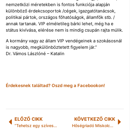
nemzetközi méretekben is fontos funkciója alapján
különböző érdekcsoportok /cégek, igazgatótanácsok,
politikai pártok, országos főhatóságok, államfők stb. /
annak tartanak. VIP elméletileg bárki lehet, még ha e
státus kivívása, elérése nem is mindig csupán rajta múlik.
A kormány vagy az állam VIP vendégeinek a szokásosnál
is nagyobb, megkülönböztetett figyelem jár.”
Dr. Vámos Lászlóné – Katalin
Érdekesnek találtad? Oszd meg a Facebookon!
ELŐZŐ CIKK
KÖVETKEZŐ CIKK
“Tehetsz egy szívességet!”
Hőségriadó Miskolcon is