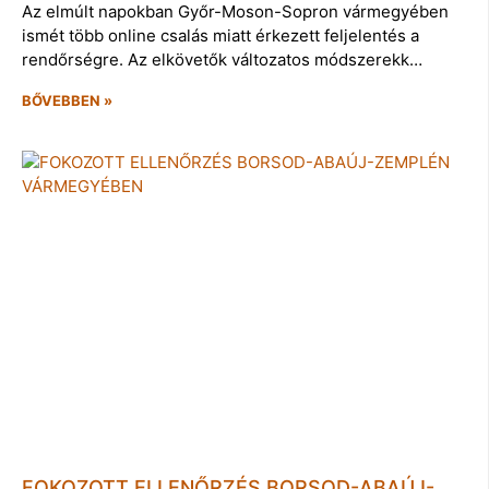
Az elmúlt napokban Győr-Moson-Sopron vármegyében
ismét több online csalás miatt érkezett feljelentés a
rendőrségre. Az elkövetők változatos módszerekk…
BŐVEBBEN »
FOKOZOTT ELLENŐRZÉS BORSOD-ABAÚJ-