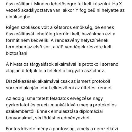
összeállítani. Minden lehetőségre fel kell készülni. Ha X
vezető akadályoztatva van, akkor Y fog beülni helyette az
elnökségbe.
Régen szokásos volt a kétsoros elnökség, de ennek
összeállítását lehetőleg kerülni kell, hazánkban ezt a
formát nem kedvelik. A rendezvény helyszínének
termében az első sort a VIP vendégek részére kell
biztosítani.
A hivatalos tárgyalások alkalmával is protokoll sorrend
alapján ültetjük le a feleket a tárgyaló asztalhoz.
Díszétkezések alkalmával csak az ismert protokoll
sorrend alapján lehet elkészíteni az ültetési rendet.
Az eddig ismertetett feladatok elvégzése nagy
gyakorlatot és precíz munkát kíván meg a protokollos
szakembertől. Ennek elmulasztása diplomáciai
bonyodalmat, sértődést eredményezhet.
Fontos követelmény a pontosság, amely a nemzetközi