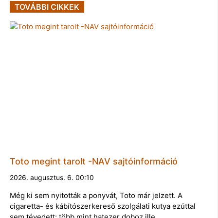
TOVÁBBI CIKKEK
Toto megint tarolt -NAV sajtóinformáció
2026. augusztus. 6. 00:10
Még ki sem nyitották a ponyvát, Toto már jelzett. A
cigaretta- és kábítószerkereső szolgálati kutya ezúttal
sem tévedett: több mint hatezer doboz ille…