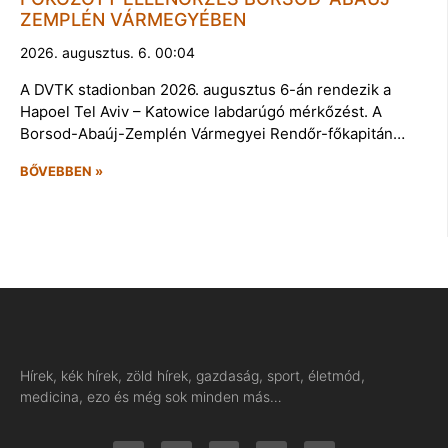
ZEMPLÉN VÁRMEGYÉBEN
2026. augusztus. 6. 00:04
A DVTK stadionban 2026. augusztus 6-án rendezik a
Hapoel Tel Aviv – Katowice labdarúgó mérkőzést. A
Borsod-Abaúj-Zemplén Vármegyei Rendőr-főkapitán…
BŐVEBBEN »
Hírek, kék hírek, zöld hírek, gazdaság, sport, életmód,
medicina, ezo és még sok minden más…