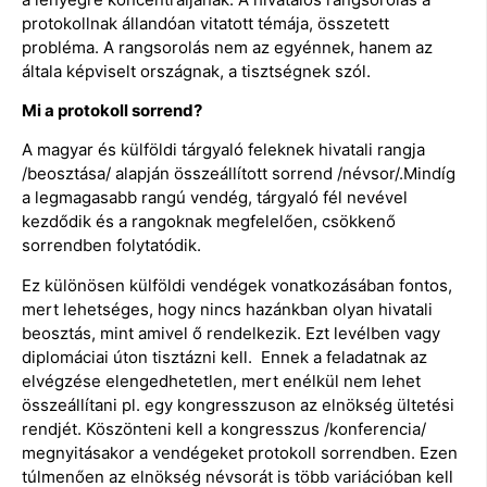
protokollnak állandóan vitatott témája, összetett
probléma. A rangsorolás nem az egyénnek, hanem az
általa képviselt országnak, a tisztségnek szól.
Mi a protokoll sorrend?
A magyar és külföldi tárgyaló feleknek hivatali rangja
/beosztása/ alapján összeállított sorrend /névsor/.Mindíg
a legmagasabb rangú vendég, tárgyaló fél nevével
kezdődik és a rangoknak megfelelően, csökkenő
sorrendben folytatódik.
Ez különösen külföldi vendégek vonatkozásában fontos,
mert lehetséges, hogy nincs hazánkban olyan hivatali
beosztás, mint amivel ő rendelkezik. Ezt levélben vagy
diplomáciai úton tisztázni kell. Ennek a feladatnak az
elvégzése elengedhetetlen, mert enélkül nem lehet
összeállítani pl. egy kongresszuson az elnökség ültetési
rendjét. Köszönteni kell a kongresszus /konferencia/
megnyitásakor a vendégeket protokoll sorrendben. Ezen
túlmenően az elnökség névsorát is több variációban kell