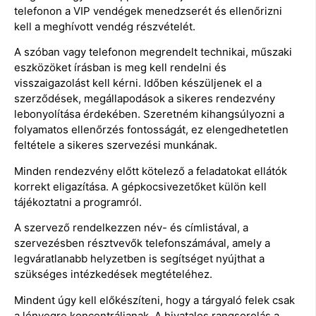
telefonon a VIP vendégek menedzserét és ellenőrizni
kell a meghívott vendég részvételét.
A szóban vagy telefonon megrendelt technikai, műszaki
eszközöket írásban is meg kell rendelni és
visszaigazolást kell kérni. Időben készüljenek el a
szerződések, megállapodások a sikeres rendezvény
lebonyolítása érdekében. Szeretném kihangsúlyozni a
folyamatos ellenőrzés fontosságát, ez elengedhetetlen
feltétele a sikeres szervezési munkának.
Minden rendezvény előtt kötelező a feladatokat ellátók
korrekt eligazítása. A gépkocsivezetőket külön kell
tájékoztatni a programról.
A szervező rendelkezzen név- és címlistával, a
szervezésben résztvevők telefonszámával, amely a
legváratlanabb helyzetben is segítséget nyújthat a
szükséges intézkedések megtételéhez.
Mindent úgy kell előkészíteni, hogy a tárgyaló felek csak
a lényegre koncentráljanak. A hivatalos rangsorolás a