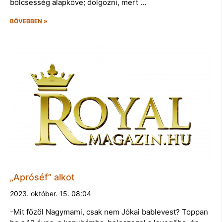
bölcsesség alapköve; dolgozni, mert …
BŐVEBBEN »
„Apróséf” alkot
2023. október. 15. 08:04
-Mit főzöl Nagymami, csak nem Jókai bablevest? Toppan