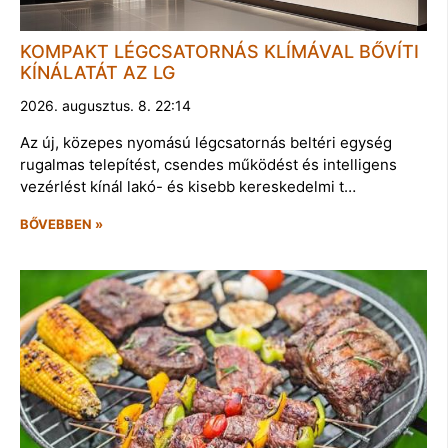
KOMPAKT LÉGCSATORNÁS KLÍMÁVAL BŐVÍTI
KÍNÁLATÁT AZ LG
2026. augusztus. 8. 22:14
Az új, közepes nyomású légcsatornás beltéri egység
rugalmas telepítést, csendes működést és intelligens
vezérlést kínál lakó- és kisebb kereskedelmi t…
BŐVEBBEN »