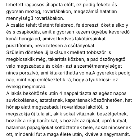
lehetett ragacsos állapota előtt, ez pedig fekete és
gyorsan mozog, rovarlábakon, megszámlálhatatlan
mennyiségű rovarlábakon.
A család tehát tüstént felébred, felébreszti őket a sikoly
és s csapkodás, amit a gyorsan kezem ügyébe keveredő
kanál hangja ad, amivel kedves lakótársainkat
pusztítomm, nevezetesen a csótányokat.
Szüleim döntése új lakásunk mellett többször is
megbicsaklik még, takarítás közben, a padlószőnyegtől
való megszabadulás okán- azt a szemétmennyiséget
nincs porszívó, ami kitakaríthatta volna.A gyerekek pedig
nap, mint nap emlékeztetik rá, hogy a lyuk kicsi- ez
évekig megmarad.
A lakás beköltözés után 4 nappal tiszta az egész napos
suvickolásnak, áztatásnak, kaparásnak köszönhetően, hat
hónap alatt megszabadul rovarlábas lakóitól., s
megszokja új tulajait, akik sokat vitáznak, beszélgetnek,
hozzák a régi barátokat, s hozzák az újakat, apró kutyát,
hatalmas papagájokat költöztetnek bele, sokat nincsenek
ott, mindenki fut a maga élete után, kivéve a nagymamát.