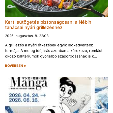
Kerti sütögetés biztonságosan: a Nébih
tanácsai nyári grillezéshez
2026. augusztus. 8. 22:03
A grillezés a nyári étkezések egyik legkedveltebb
formája. A meleg időjárás azonban a kórokozó, romlást
okozó baktériumok gyorsabb szaporodásának is k…
BŐVEBBEN »