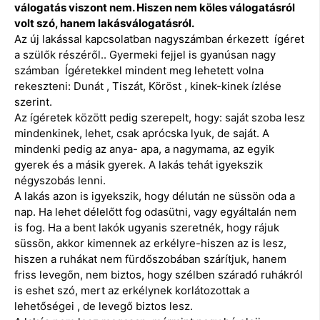
válogatás viszont nem. Hiszen nem köles válogatásról
volt szó, hanem lakásválogatásról.
Az új lakással kapcsolatban nagyszámban érkezett ígéret
a szülők részéről.. Gyermeki fejjel is gyanúsan nagy
számban Ígéretekkel mindent meg lehetett volna
rekeszteni: Dunát , Tiszát, Köröst , kinek-kinek ízlése
szerint.
Az ígéretek között pedig szerepelt, hogy: saját szoba lesz
mindenkinek, lehet, csak aprócska lyuk, de saját. A
mindenki pedig az anya- apa, a nagymama, az egyik
gyerek és a másik gyerek. A lakás tehát igyekszik
négyszobás lenni.
A lakás azon is igyekszik, hogy délután ne süssön oda a
nap. Ha lehet délelőtt fog odasütni, vagy egyáltalán nem
is fog. Ha a bent lakók ugyanis szeretnék, hogy rájuk
süssön, akkor kimennek az erkélyre-hiszen az is lesz,
hiszen a ruhákat nem fürdőszobában szárítjuk, hanem
friss levegőn, nem biztos, hogy szélben száradó ruhákról
is eshet szó, mert az erkélynek korlátozottak a
lehetőségei , de levegő biztos lesz.