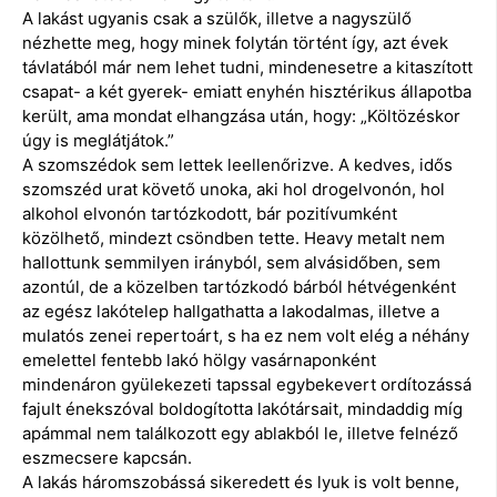
A lakást ugyanis csak a szülők, illetve a nagyszülő
nézhette meg, hogy minek folytán történt így, azt évek
távlatából már nem lehet tudni, mindenesetre a kitaszított
csapat- a két gyerek- emiatt enyhén hisztérikus állapotba
került, ama mondat elhangzása után, hogy: „Költözéskor
úgy is meglátjátok.”
A szomszédok sem lettek leellenőrizve. A kedves, idős
szomszéd urat követő unoka, aki hol drogelvonón, hol
alkohol elvonón tartózkodott, bár pozitívumként
közölhető, mindezt csöndben tette. Heavy metalt nem
hallottunk semmilyen irányból, sem alvásidőben, sem
azontúl, de a közelben tartózkodó bárból hétvégenként
az egész lakótelep hallgathatta a lakodalmas, illetve a
mulatós zenei repertoárt, s ha ez nem volt elég a néhány
emelettel fentebb lakó hölgy vasárnaponként
mindenáron gyülekezeti tapssal egybekevert ordítozássá
fajult énekszóval boldogította lakótársait, mindaddig míg
apámmal nem találkozott egy ablakból le, illetve felnéző
eszmecsere kapcsán.
A lakás háromszobássá sikeredett és lyuk is volt benne,