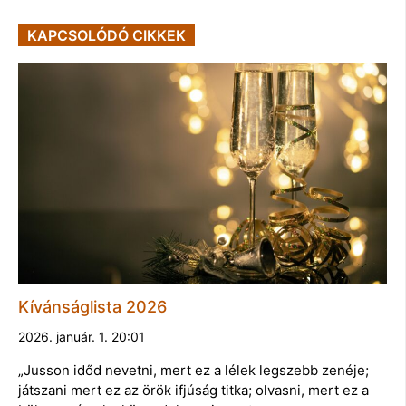
KAPCSOLÓDÓ CIKKEK
Kívánságlista 2026
2026. január. 1. 20:01
„Jusson időd nevetni, mert ez a lélek legszebb zenéje;
játszani mert ez az örök ifjúság titka; olvasni, mert ez a