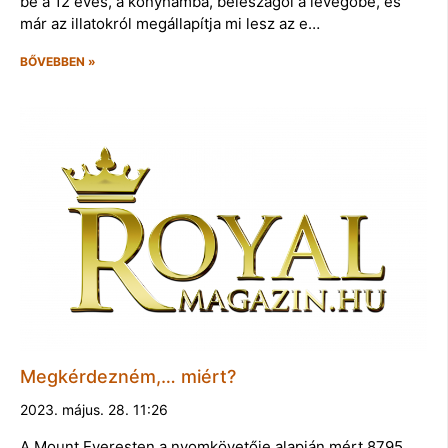
be a 12 éves, a konyhámba, beleszagol a levegőbe, és
már az illatokról megállapítja mi lesz az e…
BŐVEBBEN »
Megkérdezném,… miért?
2023. május. 28. 11:26
A Mount Everesten a nyomkövetője alapján mért 8795