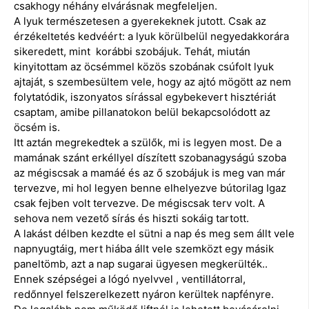
csakhogy néhány elvárásnak megfeleljen.
A lyuk természetesen a gyerekeknek jutott. Csak az
érzékeltetés kedvéért: a lyuk körülbelül negyedakkorára
sikeredett, mint korábbi szobájuk. Tehát, miután
kinyitottam az öcsémmel közös szobának csúfolt lyuk
ajtaját, s szembesültem vele, hogy az ajtó mögött az nem
folytatódik, iszonyatos sírással egybekevert hisztériát
csaptam, amibe pillanatokon belül bekapcsolódott az
öcsém is.
Itt aztán megrekedtek a szülők, mi is legyen most. De a
mamának szánt erkéllyel díszített szobanagyságú szoba
az mégiscsak a mamáé és az ő szobájuk is meg van már
tervezve, mi hol legyen benne elhelyezve bútorilag Igaz
csak fejben volt tervezve. De mégiscsak terv volt. A
sehova nem vezető sírás és hiszti sokáig tartott.
A lakást délben kezdte el sütni a nap és meg sem állt vele
napnyugtáig, mert hiába állt vele szemközt egy másik
paneltömb, azt a nap sugarai ügyesen megkerülték..
Ennek szépségei a lógó nyelvvel , ventillátorral,
redőnnyel felszerelkezett nyáron kerültek napfényre.