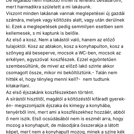
De legalább nem működő liftnél is lehetett bevásárolni,
mert harmadikra született a mi lakásunk.
Viszont minden lakásnak vannak meglepetései új gazdái
számára, melyek vagy költözés alatt, vagy után derülnek
ki. Ezek a meglepetések pedig semmilyen esetben sem
kellemesek, s mi kaptunk is belőle.
Az első a kosz. Nem a lakástól való, hanem az előző
tulajoktól. Kosz az ablakon, kosz a konyhapulton, kosz a
szőnyeg alá beseperve, mocsok a WC-ben, mocsok az
erkélyen, egyszóval: koszfészek. Ezzel egyöntetűen
szembesültünk, de mivel az előző lakó szinte akkor
csomagolt össze, mikor mi beköltöztünk.- Talán nem
hitték el, hogy tényleg menni kell?- nem tudtunk
kitakarítani.
Az első éjszakánk koszfészekben történt.
A sírástól hisztitől, magától a költözéstől kifáradt gyerek-
én- megszomjazik éjszaka és kimegy a konyhába,
tenyérből inni, mert ami a koszfészekhez hozzáér, abból
ő nem iszik. Első ocsúdásából nem is eszmél arra, hogy
mozog a konyhapult, de másodjára összerakja a látott
képet, mert nem a konyhapult mozog, minek a színe kék