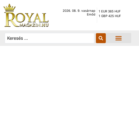
2026. 08. 9. vasárnap
1 EUR 365 HUF
Emőd
1 GBP 425 HUF