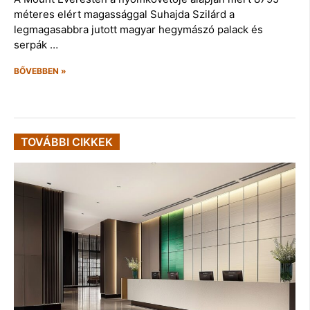
méteres elért magassággal Suhajda Szilárd a
legmagasabbra jutott magyar hegymászó palack és
serpák …
BŐVEBBEN »
TOVÁBBI CIKKEK