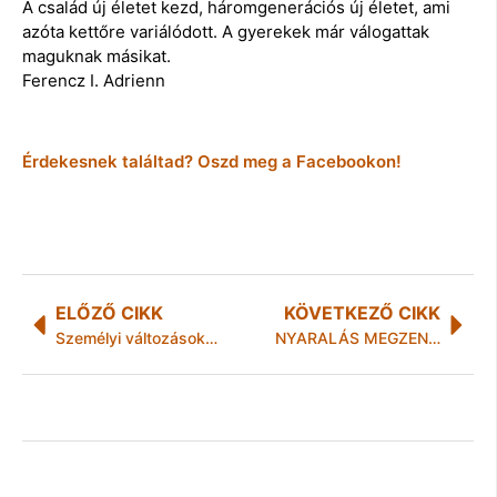
A család új életet kezd, háromgenerációs új életet, ami
azóta kettőre variálódott. A gyerekek már válogattak
maguknak másikat.
Ferencz I. Adrienn
Érdekesnek találtad? Oszd meg a Facebookon!
ELŐZŐ CIKK
KÖVETKEZŐ CIKK
Személyi változások a NAV-nál
NYARALÁS MEGZENÉSÍTVE