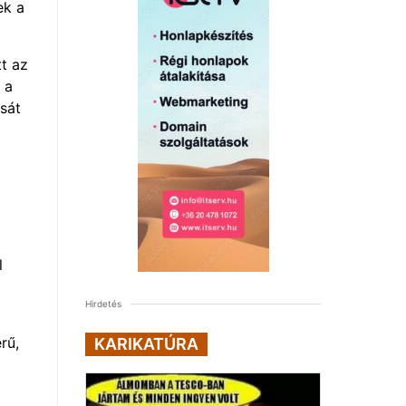
ek a
t az
 a
rsát
l
Hirdetés
rű,
KARIKATÚRA