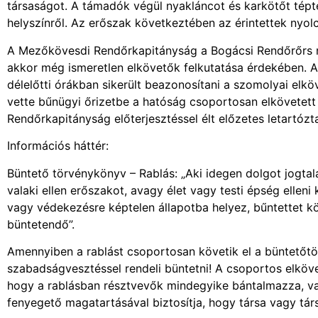
társaságot. A támadók végül nyakláncot és karkötőt téptek
helyszínről. Az erőszak következtében az érintettek nyol
A Mezőkövesdi Rendőrkapitányság a Bogácsi Rendőrőrs ny
akkor még ismeretlen elkövetők felkutatása érdekében. 
délelőtti órákban sikerült beazonosítani a szomolyai elköv
vette bűnügyi őrizetbe a hatóság csoportosan elkövetet
Rendőrkapitányság előterjesztéssel élt előzetes letartózt
Információs háttér:
Büntető törvénykönyv – Rablás: „Aki idegen dolgot jogtal
valaki ellen erőszakot, avagy élet vagy testi épség elleni
vagy védekezésre képtelen állapotba helyez, bűntettet kö
büntetendő”.
Amennyiben a rablást csoportosan követik el a büntetőtör
szabadságvesztéssel rendeli büntetni! A csoportos elköve
hogy a rablásban résztvevők mindegyike bántalmazza, vag
fenyegető magatartásával biztosítja, hogy társa vagy társa