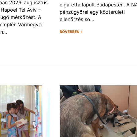
ban 2026. augusztus
cigaretta lapult Budapesten. A N
 Hapoel Tel Aviv –
pénzügyőrei egy közterületi
rúgó mérkőzést. A
ellenőrzés so…
Zemplén Vármegyei
án…
BŐVEBBEN »