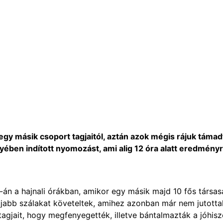
 egy másik csoport tagjaitól, aztán azok mégis rájuk támad
ben indított nyomozást, ami alig 12 óra alatt eredmény
-án a hajnali órákban, amikor egy másik majd 10 fős társa
r újabb szálakat követeltek, amihez azonban már nem jutotta
 tagjait, hogy megfenyegették, illetve bántalmazták a jóhis