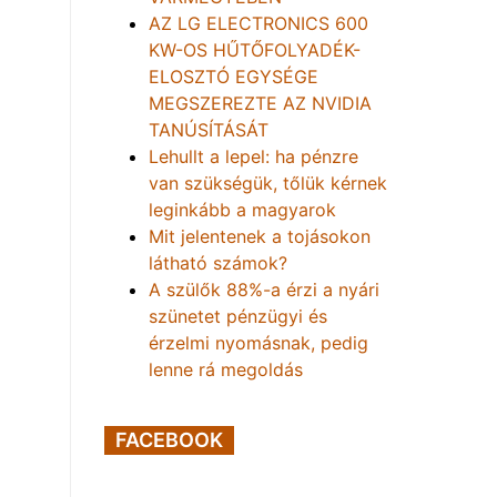
AZ LG ELECTRONICS 600
KW-OS HŰTŐFOLYADÉK-
ELOSZTÓ EGYSÉGE
MEGSZEREZTE AZ NVIDIA
TANÚSÍTÁSÁT
Lehullt a lepel: ha pénzre
van szükségük, tőlük kérnek
leginkább a magyarok
Mit jelentenek a tojásokon
látható számok?
A szülők 88%-a érzi a nyári
szünetet pénzügyi és
érzelmi nyomásnak, pedig
lenne rá megoldás
FACEBOOK