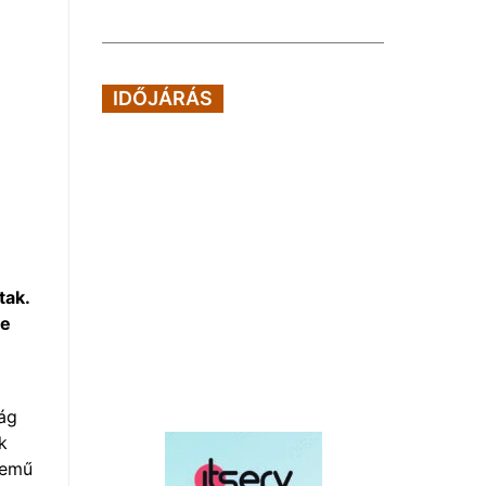
IDŐJÁRÁS
tak.
re
ság
k
zemű