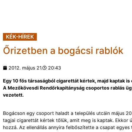
KÉK-HÍREK
Őrizetben a bogácsi rablók
2012. május 21.
20:43
Egy 10 fős társaságból cigarettát kértek, majd kaptak is
A Mezőkövesdi Rendőrkapitányság csoportos rablás ügyé
vezetett.
Bogácson egy csoport haladt a település utcáin május 20
tagjai cigarettát kértek tőlük, amit meg is kaptak. Ekko
hozzá. Az ellenállás annyira felbőszítette a csapat egyes