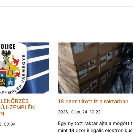
LLENŐRZÉS
18 ezer tiltott íz a raktárban
ÚJ-ZEMPLÉN
2026. július. 24. 10:22
EN
Egy nyitott raktár ajtaja mögött 
6. 00:04
mint 18 ezer illegális elektronikus