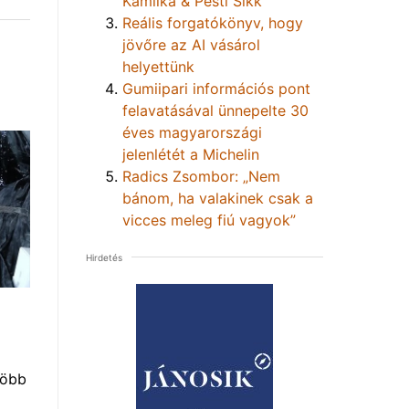
Kamilka & Pesti Sikk
Reális forgatókönyv, hogy
jövőre az AI vásárol
helyettünk
Gumiipari információs pont
felavatásával ünnepelte 30
éves magyarországi
jelenlétét a Michelin
Radics Zsombor: „Nem
bánom, ha valakinek csak a
vicces meleg fiú vagyok”
Hirdetés
több