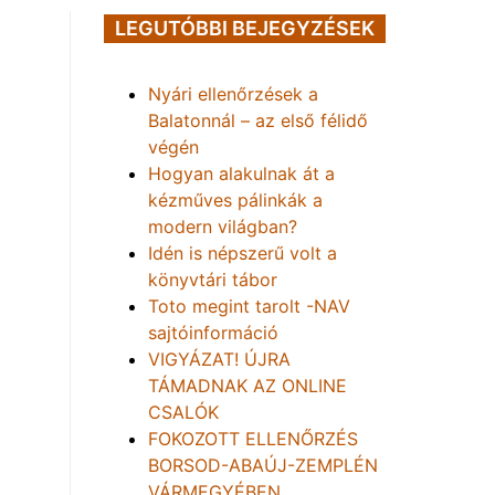
LEGUTÓBBI BEJEGYZÉSEK
Nyári ellenőrzések a
Balatonnál – az első félidő
végén
Hogyan alakulnak át a
kézműves pálinkák a
modern világban?
Idén is népszerű volt a
könyvtári tábor
Toto megint tarolt -NAV
sajtóinformáció
VIGYÁZAT! ÚJRA
TÁMADNAK AZ ONLINE
CSALÓK
FOKOZOTT ELLENŐRZÉS
BORSOD-ABAÚJ-ZEMPLÉN
VÁRMEGYÉBEN