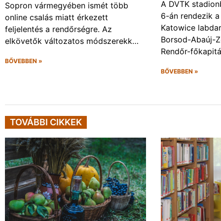
A DVTK stadion
Sopron vármegyében ismét több
6-án rendezik a
online csalás miatt érkezett
Katowice labda
feljelentés a rendőrségre. Az
Borsod-Abaúj-
elkövetők változatos módszerekk…
Rendőr-főkapit
BŐVEBBEN »
BŐVEBBEN »
TOVÁBBI CIKKEK