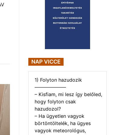
AV
NAP VICCE
1) Folyton hazudozik
——————–
– Kisfiam, mi lesz így belőled,
hogy folyton csak
hazudozol?
– Ha ügyetlen vagyok
börtöntöltelék, ha ügyes
vagyok meteorológus,