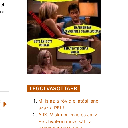
get
re
LEGOLVASOTTABB
Mi is az a rövid ellátási lánc,
K
azaz a REL?
bortusztabletta
A IX. Miskolci Dixie és Jazz
Fesztivál-on muzsikál a