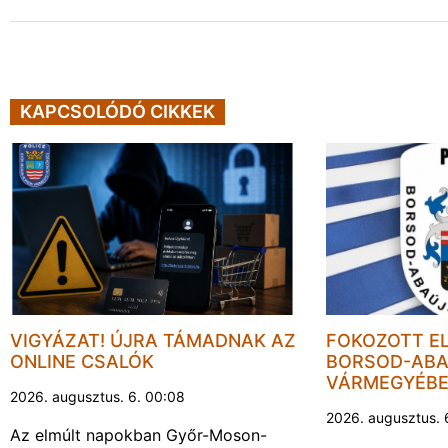
KAPCSOLÓDÓ CIKKEK
VIGYÁZAT! ÚJRA TÁMADNAK AZ
FOKOZOTT E
ONLINE CSALÓK
BORSOD-ABA
VÁRMEGYÉB
2026. augusztus. 6. 00:08
2026. augusztus. 
Az elmúlt napokban Győr-Moson-