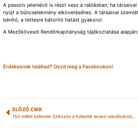
A passzív jelenlévő is részt vesz a rablásban, ha társaiv
nyújt a bűncselekmény elkövetéséhez. A társaival szemlát
bénító, a tettesre bátorító hatást gyakorol.
A Mezőkövesdi Rendőrkapitányság tájékoztatása alapján
Érdekesnek találtad? Oszd meg a Facebookon!
ELŐZŐ CIKK
150 milliót költenek Szikszón a hulladék lerakó rekultivációjára