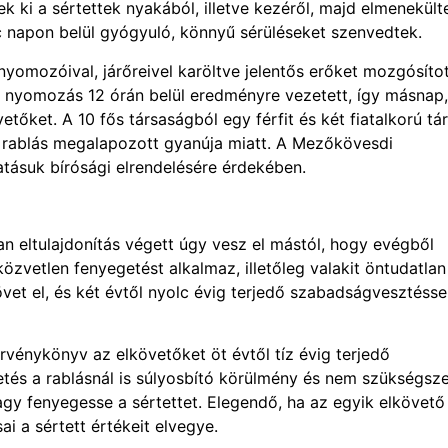
 ki a sértettek nyakából, illetve kezéről, majd elmenekült
c napon belül gyógyuló, könnyű sérüléseket szenvedtek.
omozóival, járőreivel karöltve jelentős erőket mozgósítot
A nyomozás 12 órán belül eredményre vezetett, így másnap,
etőket. A 10 fős társaságból egy férfit és két fiatalkorú tá
t rablás megalapozott gyanúja miatt. A Mezőkövesdi
atásuk bírósági elrendelésére érdekében.
an eltulajdonítás végett úgy vesz el mástól, hogy evégből
 közvetlen fenyegetést alkalmaz, illetőleg valakit öntudatlan
vet el, és két évtől nyolc évig terjedő szabadságvesztésse
vénykönyv az elkövetőket öt évtől tíz évig terjedő
tés a rablásnál is súlyosbító körülmény és nem szükségsze
y fenyegesse a sértettet. Elegendő, ha az egyik elkövető
i a sértett értékeit elvegye.