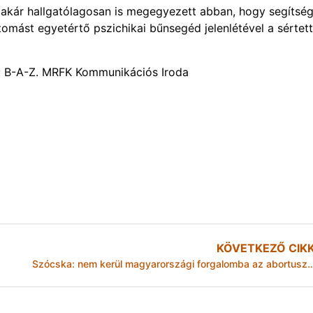
al akár hallgatólagosan is megegyezett abban, hogy segítsé
omást egyetértő pszichikai bűnsegéd jelenlétével a sértett
: B-A-Z. MRFK Kommunikációs Iroda
KÖVETKEZŐ CIK
Szócska: nem kerül magyarországi forgalomba az a