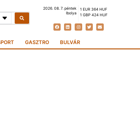
2026. 08. 7. péntek
1 EUR 364 HUF
Ibolya
1 GBP 424 HUF
SPORT
GASZTRO
BULVÁR