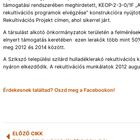
támogatási rendszerében meghirdetett, KEOP-2-3-0/1F „A te
rekultivációs programok elvégzése” konstrukcióra nyújtot
Rekultivációs Projekt címen, ahol sikerrel járt.
A társulást alkotó önkormányzatok területén a felmérések 
elnyert támogatás keretében ezen lerakók több mint 50%-
meg 2012 és 2014 között.
A Szikszó települési szilárd hulladéklerakó rekultivációs
nyáron elkezdődik. A rekultivációs munkálatok 2012 augu
Érdekesnek találtad? Oszd meg a Facebookon!
ELŐZŐ CIKK