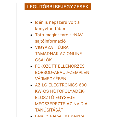
LEGUTÓBBI BEJEGYZÉSEK
Idén is népszerű volt a
könyvtári tábor
Toto megint tarolt -NAV
sajtóinformáció
VIGYÁZAT! ÚJRA
TÁMADNAK AZ ONLINE
CSALÓK
FOKOZOTT ELLENŐRZÉS
BORSOD-ABAÚJ-ZEMPLÉN
VÁRMEGYÉBEN
AZ LG ELECTRONICS 600
KW-OS HŰTŐFOLYADÉK-
ELOSZTÓ EGYSÉGE
MEGSZEREZTE AZ NVIDIA
TANÚSÍTÁSÁT
Lehullt a lepel: ha pénzre