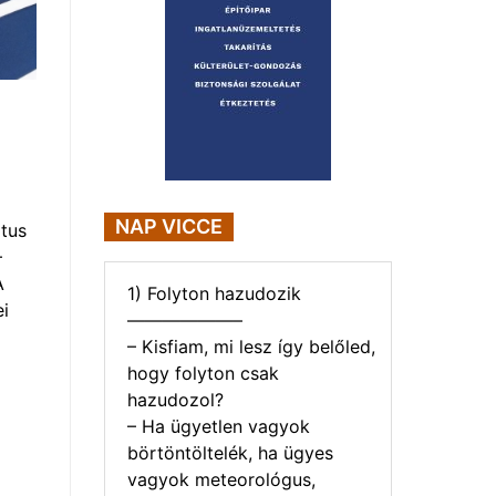
NAP VICCE
tus
–
A
1) Folyton hazudozik
i
——————–
– Kisfiam, mi lesz így belőled,
hogy folyton csak
hazudozol?
– Ha ügyetlen vagyok
börtöntöltelék, ha ügyes
vagyok meteorológus,