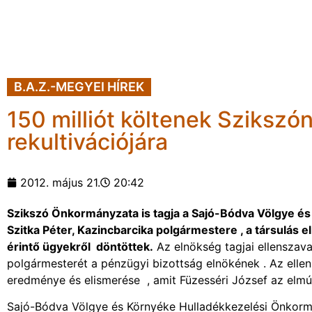
B.A.Z.-MEGYEI HÍREK
150 milliót költenek Szikszón
rekultivációjára
2012. május 21.
20:42
Szikszó Önkormányzata is tagja a Sajó-Bódva Völgye é
Szitka Péter, Kazincbarcika polgármestere , a társulás e
érintő ügyekről döntöttek.
Az elnökség tagjai ellenszava
polgármesterét a pénzügyi bizottság elnökének . Az elle
eredménye és elismerése , amit Füzesséri József az elmúlt
Sajó-Bódva Völgye és Környéke Hulladékkezelési Önkormá