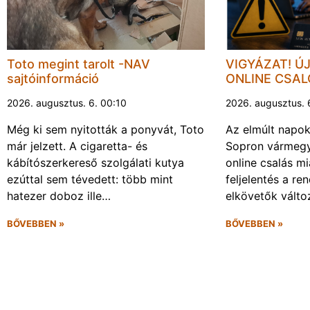
Toto megint tarolt -NAV
VIGYÁZAT! Ú
sajtóinformáció
ONLINE CSA
2026. augusztus. 6. 00:10
2026. augusztus. 
Még ki sem nyitották a ponyvát, Toto
Az elmúlt napo
már jelzett. A cigaretta- és
Sopron vármegy
kábítószerkereső szolgálati kutya
online csalás mi
ezúttal sem tévedett: több mint
feljelentés a re
hatezer doboz ille…
elkövetők vált
BŐVEBBEN »
BŐVEBBEN »