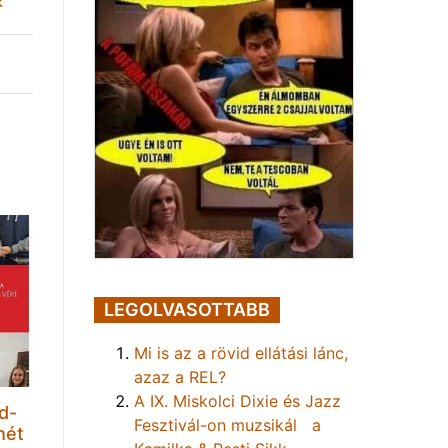
k
LEGOLVASOTTABB
Mi is az a rövid ellátási lánc,
azaz a REL?
A IX. Miskolci Dixie és Jazz
d-
Fesztivál-on muzsikál a
hét