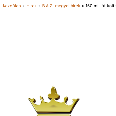
Kezdőlap
»
Hírek
»
B.A.Z.-megyei hírek
»
150 milliót köl