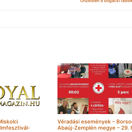
Őrizetben a bogácsi rabló
Miskolci
Véradási események – Borso
lmfesztivál-
Abaúj-Zemplén megye – 29. 