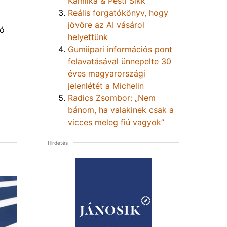
Kamilka & Pesti Sikk
Reális forgatókönyv, hogy
jövőre az AI vásárol
tó
helyettünk
Gumiipari információs pont
felavatásával ünnepelte 30
éves magyarországi
jelenlétét a Michelin
Radics Zsombor: „Nem
bánom, ha valakinek csak a
vicces meleg fiú vagyok”
Hirdetés