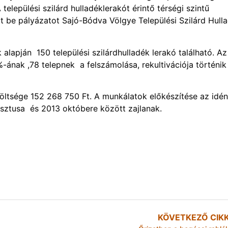
lepülési szilárd hulladéklerakót érintő térségi szintű
t be pályázatot Sajó-Bódva Völgye Települési Szilárd Hull
alapján 150 települési szilárdhulladék lerakó található. Az
ának ,78 telepnek a felszámolása, rekultivációja történik
 költsége 152 268 750 Ft. A munkálatok előkészítése az idén
sztusa és 2013 októbere között zajlanak.
KÖVETKEZŐ CIK