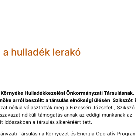
 a hulladék lerakó
s Környéke Hulladékkezelési Önkormányzati Társulásnak.
lnöke arról beszélt: a társulás elnökségi ülésén Szikszót 
zat nélkül választották meg a Füzesséri Józsefet , Szikszó
nszavazat nélküli támogatás annak az eddigi munkának az
 időszakban a társulás sikeréréért tett.
nyzati Társulásn a Környezet és Energia Operatív Progra