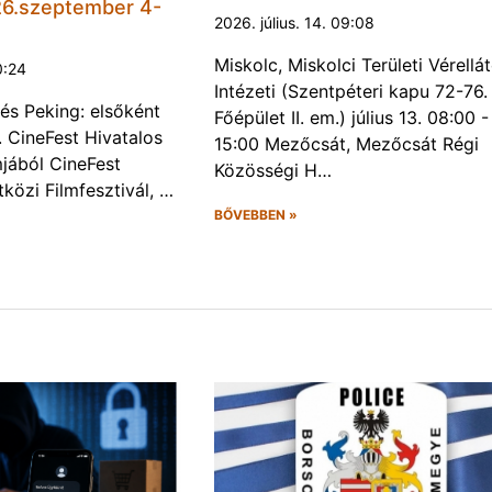
6.szeptember 4-
2026. július. 14. 09:08
Miskolc, Miskolci Területi Vérellá
0:24
Intézeti (Szentpéteri kapu 72-76.
és Peking: elsőként
Főépület II. em.) július 13. 08:00 -
. CineFest Hivatalos
15:00 Mezőcsát, Mezőcsát Régi
jából CineFest
Közösségi H…
közi Filmfesztivál, …
BŐVEBBEN »