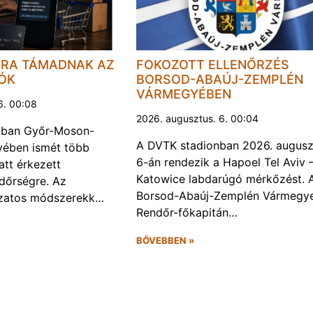
JRA TÁMADNAK AZ
FOKOZOTT ELLENŐRZÉS
LÓK
BORSOD-ABAÚJ-ZEMPLÉN
VÁRMEGYÉBEN
6. 00:08
2026. augusztus. 6. 00:04
kban Győr-Moson-
A DVTK stadionban 2026. augusz
ében ismét több
6-án rendezik a Hapoel Tel Aviv 
att érkezett
Katowice labdarúgó mérkőzést. 
ndőrségre. Az
Borsod-Abaúj-Zemplén Vármegye
ozatos módszerekk…
Rendőr-főkapitán…
BŐVEBBEN »