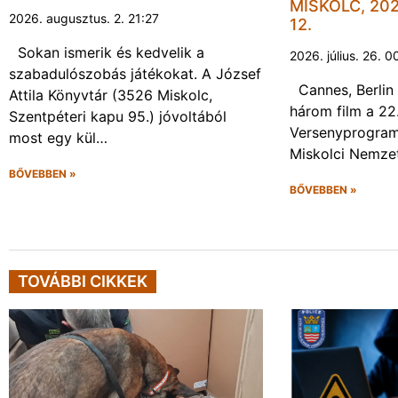
MISKOLC, 202
2026. augusztus. 2. 21:27
12.
Sokan ismerik és kedvelik a
2026. július. 26. 0
szabadulószobás játékokat. A József
Cannes, Berlin 
Attila Könyvtár (3526 Miskolc,
három film a 22
Szentpéteri kapu 95.) jóvoltából
Versenyprogram
most egy kül…
Miskolci Nemzet
BŐVEBBEN »
BŐVEBBEN »
TOVÁBBI CIKKEK