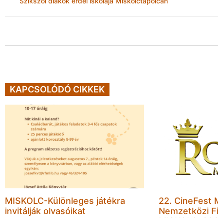
Szikszói diákok erdei iskolája Miskolctapolcán
KAPCSOLÓDÓ CIKKEK
MISKOLC-Különleges játékra
22. CineFest 
invitálják olvasóikat
Nemzetközi Fi