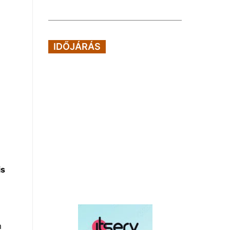
IDŐJÁRÁS
is
m