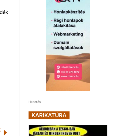
adék
Hirdetés
KARIKATÚRA
K