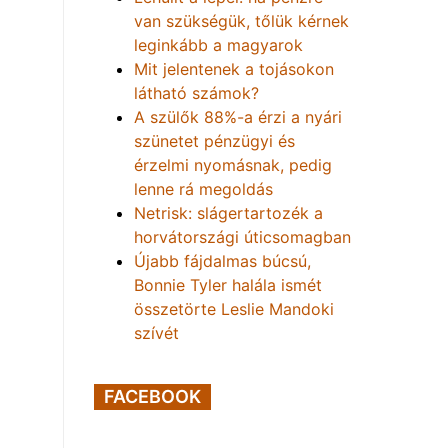
van szükségük, tőlük kérnek
leginkább a magyarok
Mit jelentenek a tojásokon
látható számok?
A szülők 88%-a érzi a nyári
szünetet pénzügyi és
érzelmi nyomásnak, pedig
lenne rá megoldás
Netrisk: slágertartozék a
horvátországi úticsomagban
Újabb fájdalmas búcsú,
Bonnie Tyler halála ismét
összetörte Leslie Mandoki
szívét
FACEBOOK