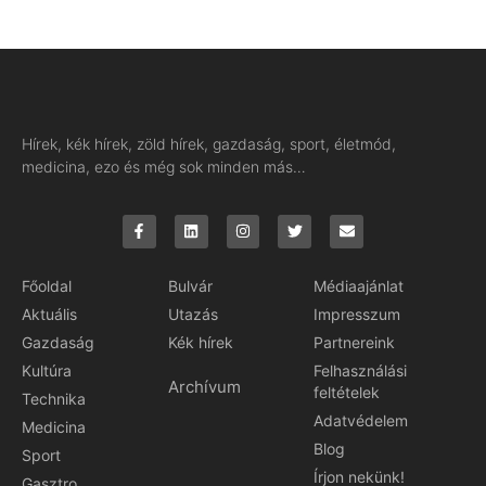
Hírek, kék hírek, zöld hírek, gazdaság, sport, életmód,
medicina, ezo és még sok minden más…
Főoldal
Bulvár
Médiaajánlat
Aktuális
Utazás
Impresszum
Gazdaság
Kék hírek
Partnereink
Kultúra
Felhasználási
Archívum
feltételek
Technika
Adatvédelem
Medicina
Blog
Sport
Írjon nekünk!
Gasztro