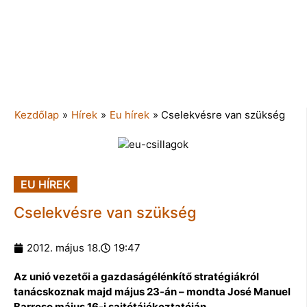
Kezdőlap
»
Hírek
»
Eu hírek
»
Cselekvésre van szükség
EU HÍREK
Cselekvésre van szükség
2012. május 18.
19:47
Az unió vezetői a gazdaságélénkítő stratégiákról
tanácskoznak majd május 23-án – mondta José Manuel
Barroso május 16-i sajtótájékoztatóján.