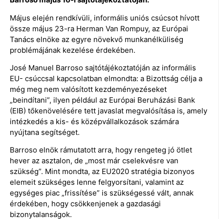
Május elején rendkívüli, informális uniós csúcsot hívott
össze május 23-ra Herman Van Rompuy, az Európai
Tanács elnöke az egyre növekvő munkanélküliség
problémájának kezelése érdekében.
José Manuel Barroso sajtótájékoztatóján az informális
EU- csúccsal kapcsolatban elmondta: a Bizottság célja a
még meg nem valósított kezdeményezéseket
„beindítani”, ilyen például az Európai Beruházási Bank
(EIB) tőkenövelésére tett javaslat megvalósítása is, amely
intézkedés a kis- és középvállalkozások számára
nyújtana segítséget.
Barroso elnök rámutatott arra, hogy rengeteg jó ötlet
hever az asztalon, de „most már cselekvésre van
szükség”. Mint mondta, az EU2020 stratégia bizonyos
elemeit szükséges lenne felgyorsítani, valamint az
egységes piac „frissítése” is szükségessé vált, annak
érdekében, hogy csökkenjenek a gazdasági
bizonytalanságok.