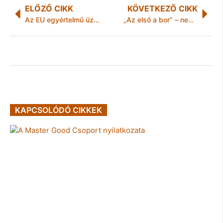
ELŐZŐ CIKK
KÖVETKEZŐ CIKK
Az EU egyértelmű üzenettel érkezik a G8 csúcsra
„Az első a bor” – nemzetközi jelentőségű program épül Tokaj-Hegyalján
KAPCSOLÓDÓ CIKKEK