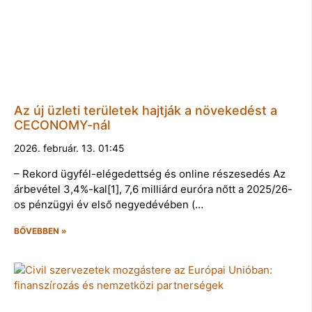
Az új üzleti területek hajtják a növekedést a
CECONOMY-nál
2026. február. 13. 01:45
– Rekord ügyfél-elégedettség és online részesedés Az
árbevétel 3,4%-kal[1], 7,6 milliárd euróra nőtt a 2025/26-
os pénzügyi év első negyedévében (…
BŐVEBBEN »