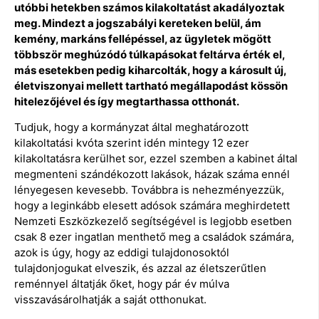
utóbbi hetekben számos kilakoltatást akadályoztak
meg. Mindezt a jogszabályi kereteken belül, ám
kemény, markáns fellépéssel, az ügyletek mögött
többször meghúzódó túlkapásokat feltárva érték el,
más esetekben pedig kiharcolták, hogy a károsult új,
életviszonyai mellett tartható megállapodást kössön
hitelezőjével és így megtarthassa otthonát.
Tudjuk, hogy a kormányzat által meghatározott
kilakoltatási kvóta szerint idén mintegy 12 ezer
kilakoltatásra kerülhet sor, ezzel szemben a kabinet által
megmenteni szándékozott lakások, házak száma ennél
lényegesen kevesebb. Továbbra is nehezményezzük,
hogy a leginkább elesett adósok számára meghirdetett
Nemzeti Eszközkezelő segítségével is legjobb esetben
csak 8 ezer ingatlan menthető meg a családok számára,
azok is úgy, hogy az eddigi tulajdonosoktól
tulajdonjogukat elveszik, és azzal az életszerűtlen
reménnyel áltatják őket, hogy pár év múlva
visszavásárolhatják a saját otthonukat.