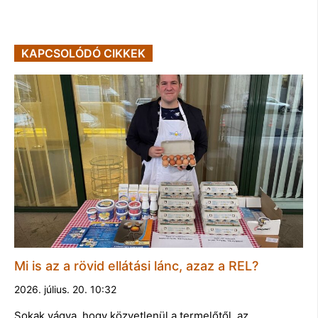
KAPCSOLÓDÓ CIKKEK
Mi is az a rövid ellátási lánc, azaz a REL?
2026. július. 20. 10:32
Sokak vágya, hogy közvetlenül a termelőtől, az