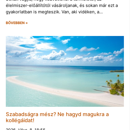
élelmiszer-előállítótól vásároljanak, és sokan már ezt a
gyakorlatban is megteszik. Van, aki vidéken, a…
BŐVEBBEN »
Szabadságra mész? Ne hagyd magukra a
kollégáidat!
2026. július. 8. 18:55