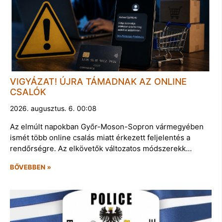
VIGYÁZAT! ÚJRA TÁMADNAK AZ ONLINE
CSALÓK
2026. augusztus. 6. 00:08
Az elmúlt napokban Győr-Moson-Sopron vármegyében
ismét több online csalás miatt érkezett feljelentés a
rendőrségre. Az elkövetők változatos módszerekk…
BŐVEBBEN »