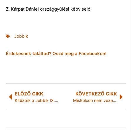
Z. Kárpát Dániel országgyűlési képviselő
Jobbik
Érdekesnek találtad? Oszd meg a Facebookon!
ELŐZŐ CIKK
KÖVETKEZŐ CIKK
Kitűzték a Jobbik IX. Kongresszusának időpontját
Miskolcon nem vezetik be bölcsődei gondozási díjat- az étkezésért fizetendő díjakat azonban meg kellett emelni