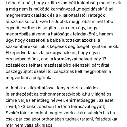
Látható tehát, hogy ordító számbéli különbség mutatkozik
a még nem is működő kormányzati „megoldások” által
megmentett családok és a kilakoltatástól rettegők
létszáma között. Ezért a Jobbik megpróbál minél több
egyedi esetben is segíteni, ám nem úgy, hogy
megpróbálja átvenni a hatóságok feladatkörét, hanem
úgy, hogy összeköti a bajba jutottakat azokkal a
szakemberekkel, akik képesek segítséget nyújtani nekik.
Elképedve tapasztaljuk ugyanakkor, hogy olyan
országban élünk, ahol a kormányzat helyett egy 17
százalékos felhatalmazással bíró ellenzéki párt által
összegyűjtött szakértői csapatnak kell megpróbálnia
megvédeni a polgárokat.
A Jobbik a kilakoltatással fenyegetett családok
jelentkezését az otthonmentes@jobbik.hu világhálós
címre várja (lehetőleg névvel, elérhetőséggel, az eset
rövid, 2-3 bekezdésben történő leírásával együtt).
Szakértőink mindent megtesznek a károsultakért, s ha
csak pár családot otthonában tudnak tartani, feladatukat
már nem vállalták hiába.