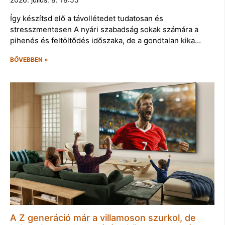
Így készítsd elő a távollétedet tudatosan és
stresszmentesen A nyári szabadság sokak számára a
pihenés és feltöltődés időszaka, de a gondtalan kika…
BŐVEBBEN »
A Z generáció már a villamoson szurkol, de