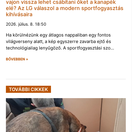
vajon vissza lehet csábítani őket a kanapék
elé? Az LG válaszol a modern sportfogyasztás
kihívásaira
2026. július. 8. 18:50
Ha körülnézünk egy átlagos nappaliban egy fontos
világverseny alatt, a kép egyszerre zavarba ejtő és
technológiailag lenyűgöző. A sportfogyasztási szo…
BŐVEBBEN »
TOVÁBBI CIKKEK