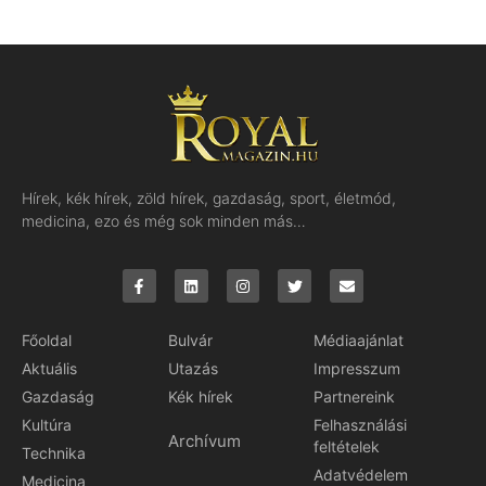
Hírek, kék hírek, zöld hírek, gazdaság, sport, életmód,
medicina, ezo és még sok minden más…
Főoldal
Bulvár
Médiaajánlat
Aktuális
Utazás
Impresszum
Gazdaság
Kék hírek
Partnereink
Kultúra
Felhasználási
Archívum
feltételek
Technika
Adatvédelem
Medicina