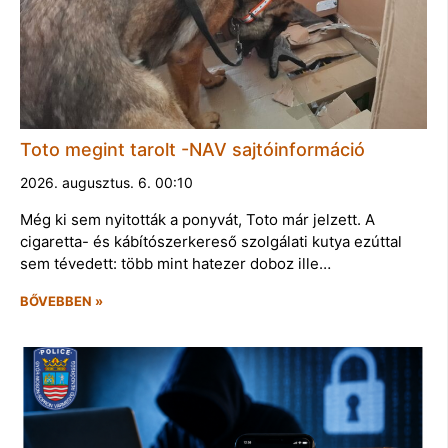
Toto megint tarolt -NAV sajtóinformáció
2026. augusztus. 6. 00:10
Még ki sem nyitották a ponyvát, Toto már jelzett. A
cigaretta- és kábítószerkereső szolgálati kutya ezúttal
sem tévedett: több mint hatezer doboz ille…
BŐVEBBEN »