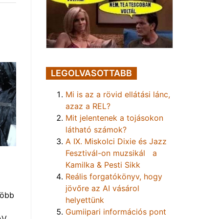
LEGOLVASOTTABB
Mi is az a rövid ellátási lánc,
azaz a REL?
Mit jelentenek a tojásokon
látható számok?
A IX. Miskolci Dixie és Jazz
Fesztivál-on muzsikál a
Kamilka & Pesti Sikk
Reális forgatókönyv, hogy
jövőre az AI vásárol
több
helyettünk
Gumiipari információs pont
AV