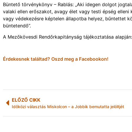
Büntető törvénykönyv – Rablás: „Aki idegen dolgot jogtal
valaki ellen erőszakot, avagy élet vagy testi épség elleni
vagy védekezésre képtelen állapotba helyez, bűntettet kö
büntetendő”.
A Mezőkövesdi Rendőrkapitányság tájékoztatása alapjá
Érdekesnek találtad? Oszd meg a Facebookon!
ELŐZŐ CIKK
Időközi választás Miskolcon – a Jobbik bemutatta jelöltjét