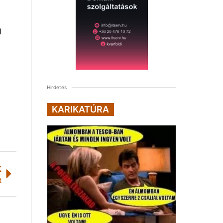
l
Hirdetés
KARIKATÚRA
K
t