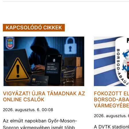
KAPCSOLÓDÓ CIKKEK
VIGYÁZAT! ÚJRA TÁMADNAK AZ
FOKOZOTT E
ONLINE CSALÓK
BORSOD-ABA
VÁRMEGYÉB
2026. augusztus. 6. 00:08
2026. augusztus. 
Az elmúlt napokban Győr-Moson-
A DVTK stadion
Sopron vármegyében ismét több