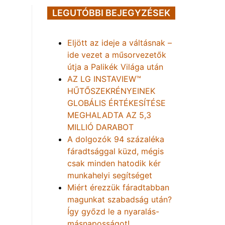
LEGUTÓBBI BEJEGYZÉSEK
Eljött az ideje a váltásnak –
ide vezet a műsorvezetők
útja a Palikék Világa után
AZ LG INSTAVIEW™
HŰTŐSZEKRÉNYEINEK
GLOBÁLIS ÉRTÉKESÍTÉSE
MEGHALADTA AZ 5,3
MILLIÓ DARABOT
A dolgozók 94 százaléka
fáradtsággal küzd, mégis
csak minden hatodik kér
munkahelyi segítséget
Miért érezzük fáradtabban
magunkat szabadság után?
Így győzd le a nyaralás-
másnaposságot!