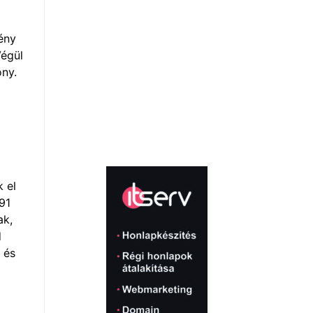
ény
Végül
ony.
 el
91
ak,
d
 és