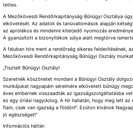
tettes.
A Mezőkövesdi Rendőrkapitányság Bűnügyi Osztálya úgym
elkövetését. Az adatok és tanúvallomások alapján kétségt
az aprólékos és mindenre kiterjedő nyomozás eredmények
A gyanúsított a bizonyítékok súlya alatt megtörve ismert
A faluban híre ment a rendőrség sikeres felderítésének, a
Mezőkövesdi Rendőrkapitányság Bűnügyi Osztály munkat
„Tisztelt Bűnügyi Osztály!
Szeretnék köszönetet mondani a Bűnügyi Osztály dolgozó
munkájukat nagyapám sérelmére elkövetett bűnügy megol
éves embernek visszaadták az igazságszolgáltatásba vete
ez egy óriási nagydolog. A hír hallatán, hogy meg lett a
fiam, csak van igazság a földön!”. Ezúton kívánok Nagy
jó egészséget!”
Információs háttér: