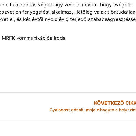
an eltulajdonítás végett úgy vesz el mástól, hogy evégből
 közvetlen fenyegetést alkalmaz, illetőleg valakit öntudatlan
vet el, és két évtől nyolc évig terjedő szabadságvesztésse
n: MRFK Kommunikációs Iroda
KÖVETKEZŐ CIK
Gyalogost gázolt, majd elhagyta a helyszín