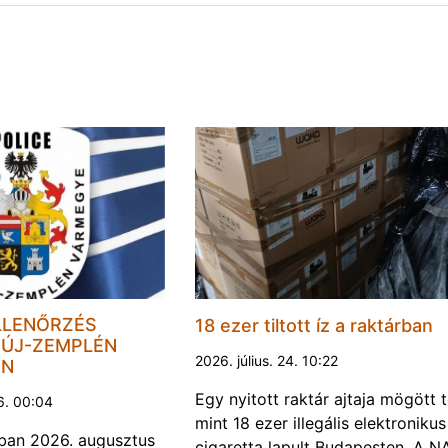
LLENŐRZÉS
18 ezer tiltott íz a raktárban
ÚJ-ZEMPLÉN
2026. július. 24. 10:22
EN
Egy nyitott raktár ajtaja mögött 
6. 00:04
mint 18 ezer illegális elektronikus
ban 2026. augusztus
cigaretta lapult Budapesten. A N