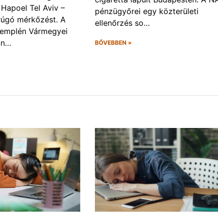
 Hapoel Tel Aviv –
pénzügyőrei egy közterületi
rúgó mérkőzést. A
ellenőrzés so…
Zemplén Vármegyei
án…
BŐVEBBEN »