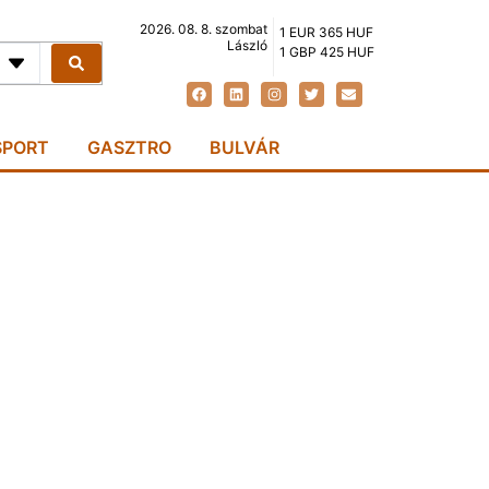
2026. 08. 8. szombat
1 EUR 365 HUF
László
1 GBP 425 HUF
SPORT
GASZTRO
BULVÁR