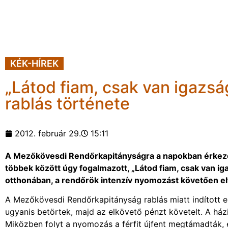
KÉK-HÍREK
„Látod fiam, csak van igazsá
rablás története
2012. február 29.
15:11
A Mezőkövesdi Rendőrkapitányságra a napokban érkezet
többek között úgy fogalmazott, „Látod fiam, csak van igaz
otthonában, a rendőrök intenzív nyomozást követően elf
A Mezőkövesdi Rendőrkapitányság rablás miatt indított el
ugyanis betörtek, majd az elkövető pénzt követelt. A házi
Miközben folyt a nyomozás a férfit újfent megtámadták, é