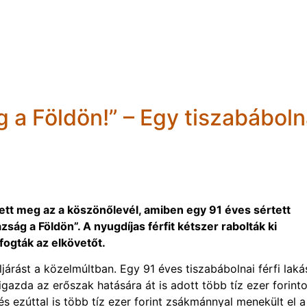
g a Földön!” – Egy tiszabáboln
t meg az a köszönőlevél, amiben egy 91 éves sértett
ság a Földön”. A nyugdíjas férfit kétszer rabolták ki
ogták az elkövetőt.
járást a közelmúltban. Egy 91 éves tiszabábolnai férfi lak
gazda az erőszak hatására át is adott több tíz ezer forinto
s ezúttal is több tíz ezer forint zsákmánnyal menekült el a