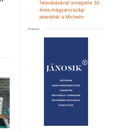
felavatásával ünnepelte 30
éves magyarországi
jelenlétét a Michelin
Hirdetés