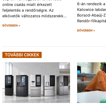
6-án rendezik a
online csalás miatt érkezett
Katowice labda
feljelentés a rendőrségre. Az
Borsod-Abaúj-
elkövetők változatos módszerekk…
Rendőr-főkapit
BŐVEBBEN »
BŐVEBBEN »
TOVÁBBI CIKKEK