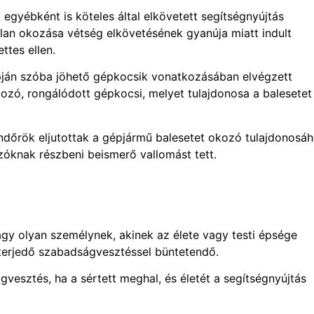
egyébként is köteles által elkövetett segítségnyújtás
tlan okozása vétség elkövetésének gyanúja miatt indult
ttes ellen.
pján szóba jöhető gépkocsik vonatkozásában elvégzett
kozó, rongálódott gépkocsi, melyet tulajdonosa a balesetet
dőrök eljutottak a gépjármű balesetet okozó tulajdonosáh
óknak részbeni beismerő vallomást tett.
 vagy olyan személynek, akinek az élete vagy testi épsége
 terjedő szabadságvesztéssel büntetendő.
vesztés, ha a sértett meghal, és életét a segítségnyújtás