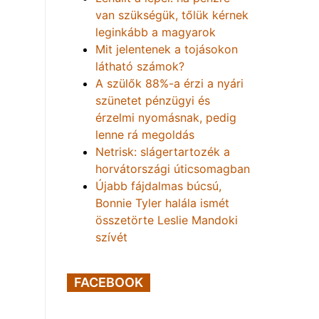
van szükségük, tőlük kérnek
leginkább a magyarok
Mit jelentenek a tojásokon
látható számok?
A szülők 88%-a érzi a nyári
szünetet pénzügyi és
érzelmi nyomásnak, pedig
lenne rá megoldás
Netrisk: slágertartozék a
horvátországi úticsomagban
Újabb fájdalmas búcsú,
Bonnie Tyler halála ismét
összetörte Leslie Mandoki
szívét
FACEBOOK