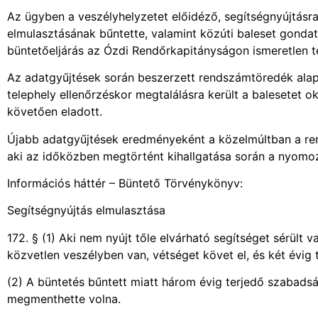
Az ügyben a veszélyhelyzetet előidéző, segítségnyújtásra 
elmulasztásának bűntette, valamint közúti baleset gonda
büntetőeljárás az Ózdi Rendőrkapitányságon ismeretlen te
Az adatgyűjtések során beszerzett rendszámtöredék ala
telephely ellenőrzéskor megtalálásra került a balesetet o
követően eladott.
Újabb adatgyűjtések eredményeként a közelmúltban a ren
aki az időközben megtörtént kihallgatása során a nyomoz
Információs háttér – Büntető Törvénykönyv:
Segítségnyújtás elmulasztása
172. § (1) Aki nem nyújt tőle elvárható segítséget sérült
közvetlen veszélyben van, vétséget követ el, és két évig
(2) A büntetés bűntett miatt három évig terjedő szabadság
megmenthette volna.