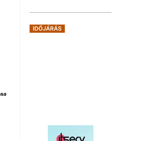
IDŐJÁRÁS
ása