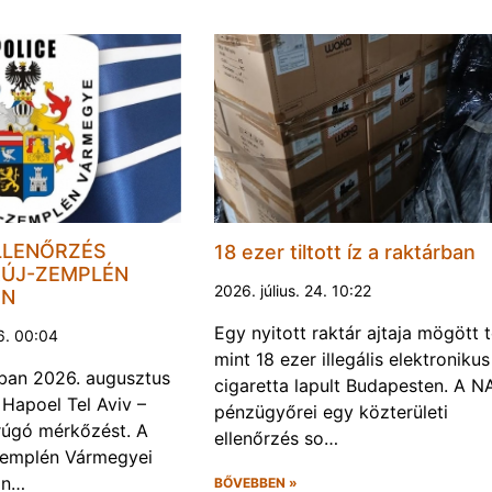
LLENŐRZÉS
18 ezer tiltott íz a raktárban
ÚJ-ZEMPLÉN
2026. július. 24. 10:22
EN
Egy nyitott raktár ajtaja mögött 
6. 00:04
mint 18 ezer illegális elektronikus
ban 2026. augusztus
cigaretta lapult Budapesten. A N
 Hapoel Tel Aviv –
pénzügyőrei egy közterületi
rúgó mérkőzést. A
ellenőrzés so…
Zemplén Vármegyei
án…
BŐVEBBEN »