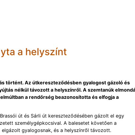
yta a helyszínt
 történt. Az útkereszteződésben gyalogost gázoló és
jtás nélkül távozott a helyszínről. A szemtanúk elmond
lmúltban a rendőrség beazonosította és elfogja a
rassói út és Sárli út kereszteződésében gázolt el egy
zetett személygépkocsival. A balesetet követően a
 elgázolt gyalogosnak, és a helyszínről távozott.