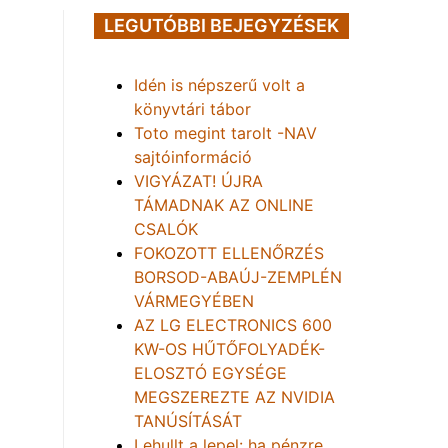
LEGUTÓBBI BEJEGYZÉSEK
Idén is népszerű volt a
könyvtári tábor
Toto megint tarolt -NAV
sajtóinformáció
VIGYÁZAT! ÚJRA
TÁMADNAK AZ ONLINE
CSALÓK
FOKOZOTT ELLENŐRZÉS
BORSOD-ABAÚJ-ZEMPLÉN
VÁRMEGYÉBEN
AZ LG ELECTRONICS 600
KW-OS HŰTŐFOLYADÉK-
ELOSZTÓ EGYSÉGE
MEGSZEREZTE AZ NVIDIA
TANÚSÍTÁSÁT
Lehullt a lepel: ha pénzre