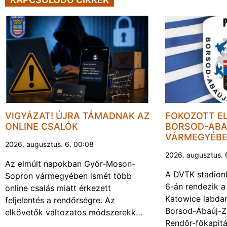
VIGYÁZAT! ÚJRA TÁMADNAK AZ
FOKOZOTT E
ONLINE CSALÓK
BORSOD-ABA
VÁRMEGYÉB
2026. augusztus. 6. 00:08
2026. augusztus. 
Az elmúlt napokban Győr-Moson-
A DVTK stadion
Sopron vármegyében ismét több
6-án rendezik a
online csalás miatt érkezett
Katowice labda
feljelentés a rendőrségre. Az
Borsod-Abaúj-
elkövetők változatos módszerekk…
Rendőr-főkapit