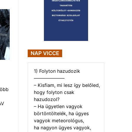
NAP VICCE
1) Folyton hazudozik
——————–
– Kisfiam, mi lesz így belőled,
több
hogy folyton csak
hazudozol?
AV
– Ha ügyetlen vagyok
börtöntöltelék, ha ügyes
vagyok meteorológus,
ha nagyon ügyes vagyok,