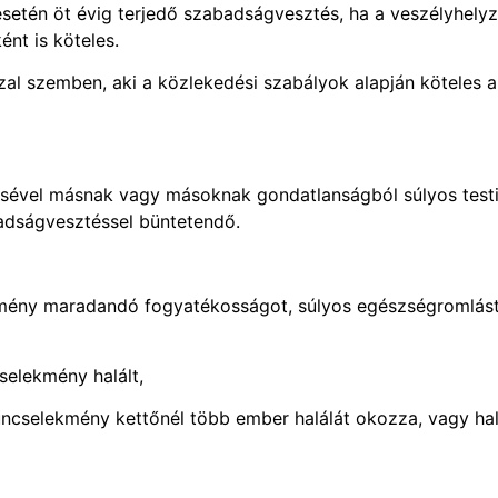
esetén öt évig terjedő szabadságvesztés, ha a veszélyhelyz
ént is köteles.
zal szemben, aki a közlekedési szabályok alapján köteles a
gésével másnak vagy másoknak gondatlanságból súlyos test
badságvesztéssel büntetendő.
kmény maradandó fogyatékosságot, súlyos egészségromlás
selekmény halált,
bűncselekmény kettőnél több ember halálát okozza, vagy ha