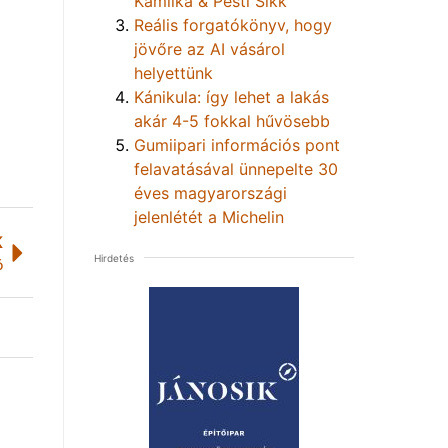
Kamilka & Pesti Sikk
Reális forgatókönyv, hogy
jövőre az AI vásárol
helyettünk
Kánikula: így lehet a lakás
akár 4-5 fokkal hűvösebb
Gumiipari információs pont
felavatásával ünnepelte 30
éves magyarországi
jelenlétét a Michelin
K
Hirdetés
ó