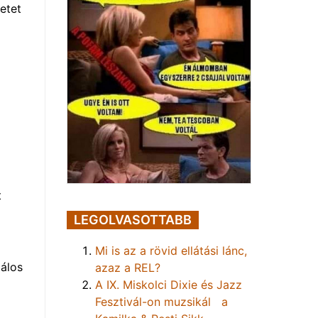
etet
i
t
LEGOLVASOTTABB
Mi is az a rövid ellátási lánc,
lálos
azaz a REL?
A IX. Miskolci Dixie és Jazz
Fesztivál-on muzsikál a