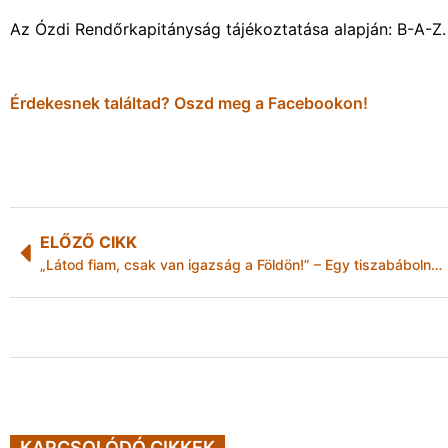
Az Ózdi Rendőrkapitányság tájékoztatása alapján: B-A-
Érdekesnek találtad? Oszd meg a Facebookon!
ELŐZŐ CIKK
„Látod fiam, csak van igazság a Földön!” – Egy tiszabábolnai rablás története
KAPCSOLÓDÓ CIKKEK