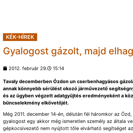
KÉK-HÍREK
Gyalogost gázolt, majd elhag
2012. február 29.
15:14
Tavaly decemberben Ózdon un cserbenhagyásos gázolás
annak könnyebb sérülést okozó járművezető segítségnyú
és az ügyben végzett adatgyűjtés eredményeként a köze
bűncselekmény elkövetőjét.
Még 2011. december 14-én, délután fél háromkor az Ózd, B
gyalogost egy akkor még ismeretlen személy az általa ve
gépkocsivezető nem nyújtott tőle elvárható segítséget az