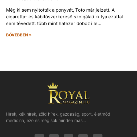
Még ki sem nyitották a ponyvát, Toto már jelzett. A
cigaretta- és kábítószerkereső szolgálati kutya ezúttal
sem tévedett: több mint hatezer doboz ille…
BŐVEBBEN »
Hírek, kék hírek, zöld hírek, gazdaság, sport, életmód,
medicina, ezo és még sok minden más…