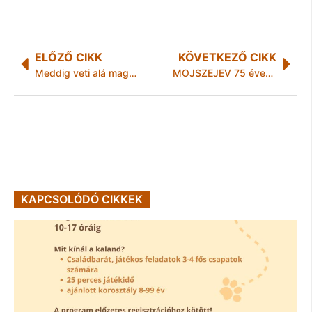
ELŐZŐ CIKK
KÖVETKEZŐ CIKK
Meddig veti alá magát a kormány a morálisan és gazdaságilag is széteső EU-nak?
MOJSZEJEV 75 éves Jubileumi Turné- Miskolcon is
KAPCSOLÓDÓ CIKKEK