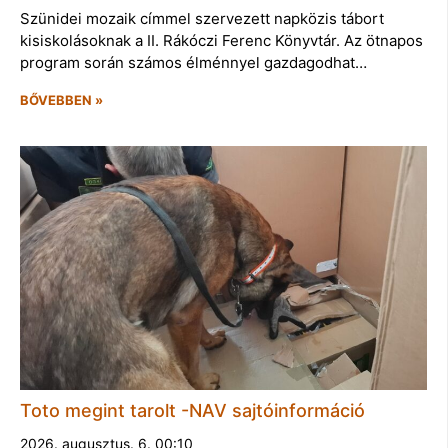
Szünidei mozaik címmel szervezett napközis tábort
kisiskolásoknak a II. Rákóczi Ferenc Könyvtár. Az ötnapos
program során számos élménnyel gazdagodhat…
BŐVEBBEN »
Toto megint tarolt -NAV sajtóinformáció
2026. augusztus. 6. 00:10