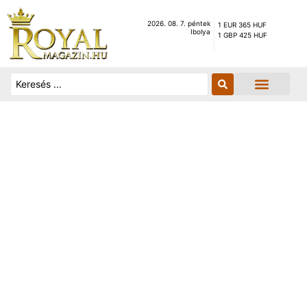
2026. 08. 7. péntek
1 EUR 365 HUF
Ibolya
1 GBP 425 HUF