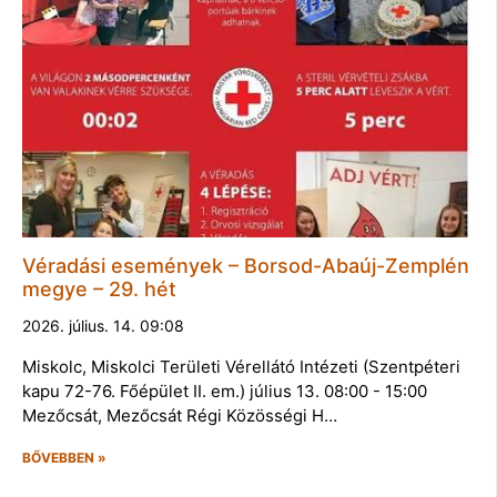
Véradási események – Borsod-Abaúj-Zemplén
megye – 29. hét
2026. július. 14. 09:08
Miskolc, Miskolci Területi Vérellátó Intézeti (Szentpéteri
kapu 72-76. Főépület II. em.) július 13. 08:00 - 15:00
Mezőcsát, Mezőcsát Régi Közösségi H…
BŐVEBBEN »