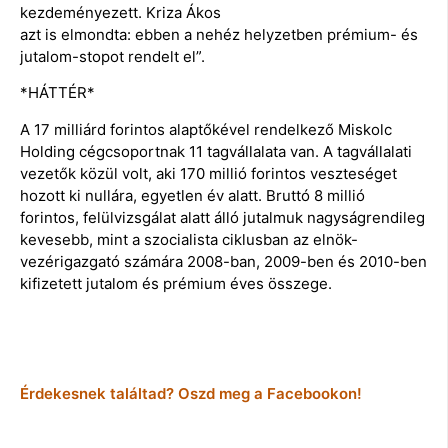
kezdeményezett. Kriza Ákos
azt is elmondta: ebben a nehéz helyzetben prémium- és
jutalom-stopot rendelt el”.
*HÁTTÉR*
A 17 milliárd forintos alaptőkével rendelkező Miskolc
Holding cégcsoportnak 11 tagvállalata van. A tagvállalati
vezetők közül volt, aki 170 millió forintos veszteséget
hozott ki nullára, egyetlen év alatt. Bruttó 8 millió
forintos, felülvizsgálat alatt álló jutalmuk nagyságrendileg
kevesebb, mint a szocialista ciklusban az elnök-
vezérigazgató számára 2008-ban, 2009-ben és 2010-ben
kifizetett jutalom és prémium éves összege.
Érdekesnek találtad? Oszd meg a Facebookon!