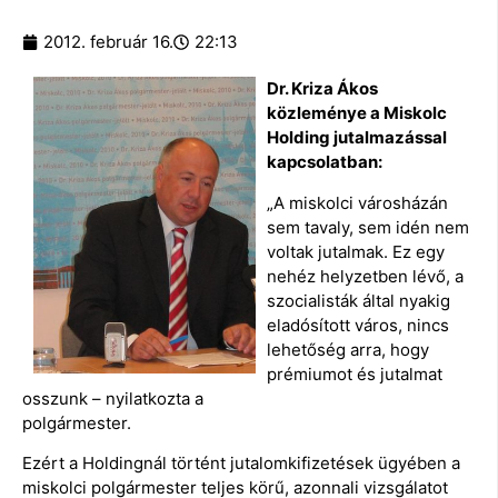
2012. február 16.
22:13
Dr. Kriza Ákos
közleménye a Miskolc
Holding jutalmazással
kapcsolatban:
„A miskolci városházán
sem tavaly, sem idén nem
voltak jutalmak. Ez egy
nehéz helyzetben lévő, a
szocialisták által nyakig
eladósított város, nincs
lehetőség arra, hogy
prémiumot és jutalmat
osszunk – nyilatkozta a
polgármester.
Ezért a Holdingnál történt jutalomkifizetések ügyében a
miskolci polgármester teljes körű, azonnali vizsgálatot