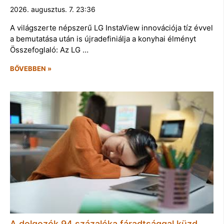
2026. augusztus. 7. 23:36
A világszerte népszerű LG InstaView innovációja tíz évvel
a bemutatása után is újradefiniálja a konyhai élményt
Összefoglaló: Az LG …
BŐVEBBEN »
A dolgozók 94 százaléka fáradtsággal küzd,