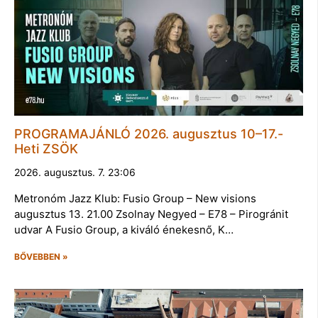
PROGRAMAJÁNLÓ 2026. augusztus 10–17.-
Heti ZSÖK
2026. augusztus. 7. 23:06
Metronóm Jazz Klub: Fusio Group – New visions
augusztus 13. 21.00 Zsolnay Negyed – E78 – Pirogránit
udvar A Fusio Group, a kiváló énekesnő, K…
BŐVEBBEN »