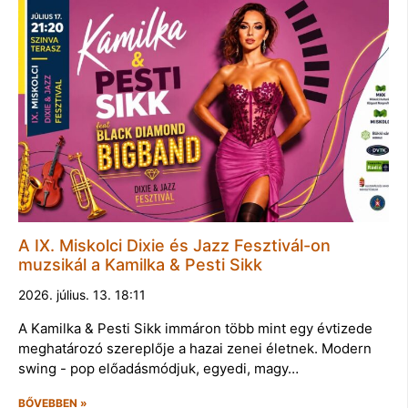
A IX. Miskolci Dixie és Jazz Fesztivál-on
muzsikál a Kamilka & Pesti Sikk
2026. július. 13. 18:11
A Kamilka & Pesti Sikk immáron több mint egy évtizede
meghatározó szereplője a hazai zenei életnek. Modern
swing - pop előadásmódjuk, egyedi, magy…
BŐVEBBEN »