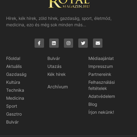
Hírek, kék hírek, zöld hírek, gazdaság, sport, életmód,
medicina, ezo és még sok minden más…
Főoldal
Bulvár
Médiaajánlat
Aktuális
Utazás
Impresszum
Gazdaság
Kék hírek
Partnereink
Kultúra
Felhasználási
Archívum
feltételek
Technika
Adatvédelem
Medicina
Blog
Sport
Írjon nekünk!
Gasztro
Bulvár