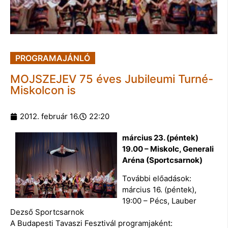
PROGRAMAJÁNLÓ
MOJSZEJEV 75 éves Jubileumi Turné-
Miskolcon is
2012. február 16.
22:20
március 23. (péntek)
19.00 – Miskolc, Generali
Aréna (Sportcsarnok)
További előadások:
március 16. (péntek),
19:00 – Pécs, Lauber
Dezső Sportcsarnok
A Budapesti Tavaszi Fesztivál programjaként: