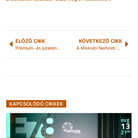
ELŐZŐ CIKK
KÖVETKEZŐ CIKK
Prémium- és jutalom-stop Miskolcon
A Miskolci Nemzeti Színház márciusi műsora
KAPCSOLÓDÓ CIKKEK