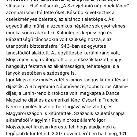
stílusukat. Első műsoruk, „A Szovjetunió népeinek tánca”
azonnal ismertté tette őket. Később következtek a
cselekményes balettek, az eltáncolt életképek. Az
egyedülálló műfaj, a szcenikus néptánc sok gyötrelmes
munka során alakult ki. Különleges képességű és
képzettségű táncosokra volt szükség hozzá, s az
utánpótlás biztosítására 1943-ban az együttes
táncstúdiót alakított. Az együttesbe kerülni rang volt,
Mojszejev maga válogatott a jelentkezők között, nagy
hangsúlyt fektetve az alkalmasságra, tehetségre, s a
lányok esetében a szépségre is.
Igor Mojszejev művészetét számos rangos kitüntetéssel
díjazták. A Szovjetunió Népművésze, többszörös Állami-
díjas, a Lenin-rend birtokosa volt, megkapta a Dance
Magazine díját és az amerikai tánc-Oscart, a Francia
Nemzetgyűlés tiszteletbeli tagjává választotta, és
Magyarországon is kitüntették. Századik születésnapja
alkalmából Vlagyimir Putyin orosz államfő Igor
Mojszejevet lakásán kereste fel, hogy átadja neki a
legújabb kitüntetést. 2007 novemberében halt meg, 101