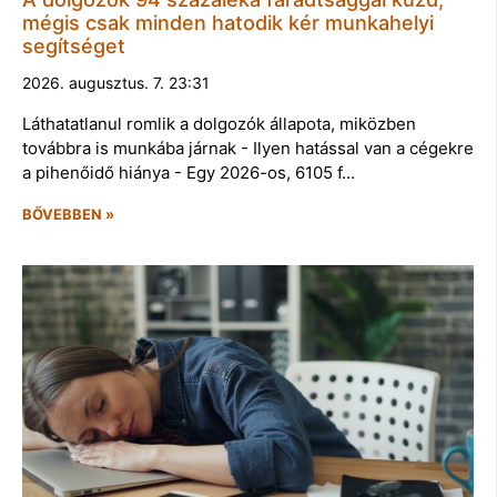
mégis csak minden hatodik kér munkahelyi
segítséget
2026. augusztus. 7. 23:31
Láthatatlanul romlik a dolgozók állapota, miközben
továbbra is munkába járnak - Ilyen hatással van a cégekre
a pihenőidő hiánya - Egy 2026-os, 6105 f…
BŐVEBBEN »