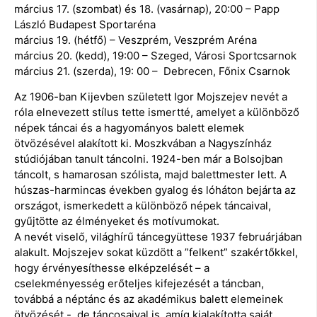
március 17. (szombat) és 18. (vasárnap), 20:00 – Papp
László Budapest Sportaréna
március 19. (hétfő) – Veszprém, Veszprém Aréna
március 20. (kedd), 19:00 – Szeged, Városi Sportcsarnok
március 21. (szerda), 19: 00 – Debrecen, Főnix Csarnok
Az 1906-ban Kijevben született Igor Mojszejev nevét a
róla elnevezett stílus tette ismertté, amelyet a különböző
népek táncai és a hagyományos balett elemek
ötvözésével alakított ki. Moszkvában a Nagyszínház
stúdiójában tanult táncolni. 1924-ben már a Bolsojban
táncolt, s hamarosan szólista, majd balettmester lett. A
húszas-harmincas években gyalog és lóháton bejárta az
országot, ismerkedett a különböző népek táncaival,
gyűjtötte az élményeket és motívumokat.
A nevét viselő, világhírű táncegyüttese 1937 februárjában
alakult. Mojszejev sokat küzdött a ”felkent” szakértőkkel,
hogy érvényesíthesse elképzelését – a
cselekményesség erőteljes kifejezését a táncban,
továbbá a néptánc és az akadémikus balett elemeinek
ötvözését -, de táncosaival is, amíg kialakította saját