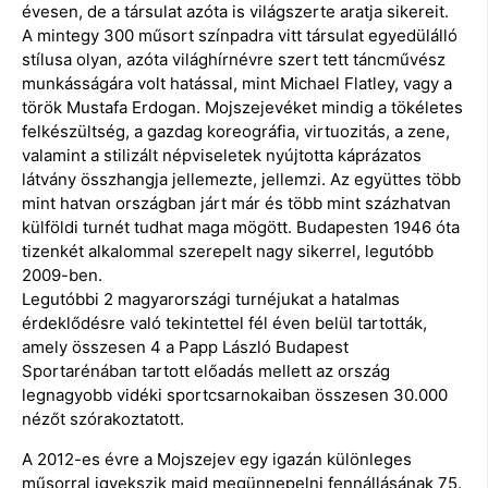
évesen, de a társulat azóta is világszerte aratja sikereit.
A mintegy 300 műsort színpadra vitt társulat egyedülálló
stílusa olyan, azóta világhírnévre szert tett táncművész
munkásságára volt hatással, mint Michael Flatley, vagy a
török Mustafa Erdogan. Mojszejevéket mindig a tökéletes
felkészültség, a gazdag koreográfia, virtuozitás, a zene,
valamint a stilizált népviseletek nyújtotta káprázatos
látvány összhangja jellemezte, jellemzi. Az együttes több
mint hatvan országban járt már és több mint százhatvan
külföldi turnét tudhat maga mögött. Budapesten 1946 óta
tizenkét alkalommal szerepelt nagy sikerrel, legutóbb
2009-ben.
Legutóbbi 2 magyarországi turnéjukat a hatalmas
érdeklődésre való tekintettel fél éven belül tartották,
amely összesen 4 a Papp László Budapest
Sportarénában tartott előadás mellett az ország
legnagyobb vidéki sportcsarnokaiban összesen 30.000
nézőt szórakoztatott.
A 2012-es évre a Mojszejev egy igazán különleges
műsorral igyekszik majd megünnepelni fennállásának 75.