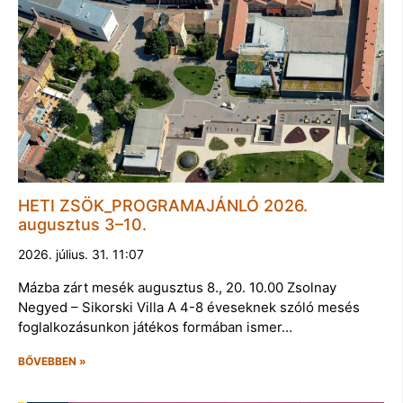
HETI ZSÖK_PROGRAMAJÁNLÓ 2026.
augusztus 3–10.
2026. július. 31. 11:07
Mázba zárt mesék augusztus 8., 20. 10.00 Zsolnay
Negyed – Sikorski Villa A 4-8 éveseknek szóló mesés
foglalkozásunkon játékos formában ismer…
BŐVEBBEN »