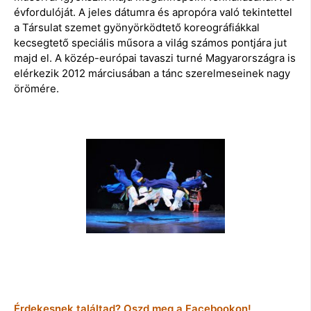
évfordulóját. A jeles dátumra és apropóra való tekintettel
a Társulat szemet gyönyörködtető koreográfiákkal
kecsegtető speciális műsora a világ számos pontjára jut
majd el. A közép-európai tavaszi turné Magyarországra is
elérkezik 2012 márciusában a tánc szerelmeseinek nagy
örömére.
Érdekesnek találtad? Oszd meg a Facebookon!