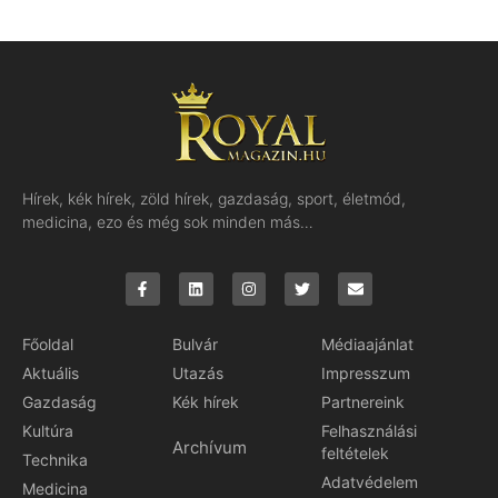
Hírek, kék hírek, zöld hírek, gazdaság, sport, életmód,
medicina, ezo és még sok minden más…
Főoldal
Bulvár
Médiaajánlat
Aktuális
Utazás
Impresszum
Gazdaság
Kék hírek
Partnereink
Kultúra
Felhasználási
Archívum
feltételek
Technika
Adatvédelem
Medicina