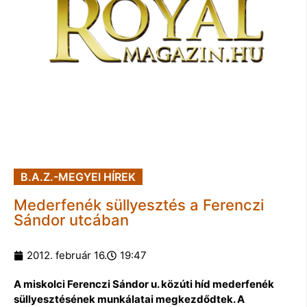
B.A.Z.-MEGYEI HÍREK
Mederfenék süllyesztés a Ferenczi
Sándor utcában
2012. február 16.
19:47
A miskolci Ferenczi Sándor u. közúti híd mederfenék
süllyesztésének munkálatai megkezdődtek. A