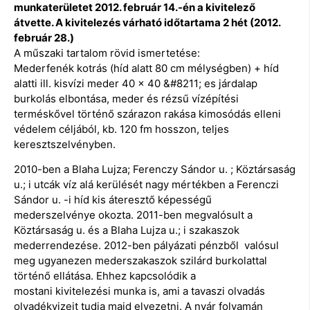
munkaterületet 2012. február 14.-én a kivitelező
átvette. A kivitelezés várható időtartama 2 hét (2012.
február 28.)
A műszaki tartalom rövid ismertetése:
Mederfenék kotrás (híd alatt 80 cm mélységben) + híd
alatti ill. kisvízi meder 40 x 40 &#8211; es járdalap
burkolás elbontása, meder és rézsű vízépítési
terméskővel történő szárazon rakása kimosódás elleni
védelem céljából, kb. 120 fm hosszon, teljes
keresztszelvényben.
2010-ben a Blaha Lujza; Ferenczy Sándor u. ; Köztársaság
u.; i utcák víz alá kerülését nagy mértékben a Ferenczi
Sándor u. -i híd kis áteresztő képességű
mederszelvénye okozta. 2011-ben megvalósult a
Köztársaság u. és a Blaha Lujza u.; i szakaszok
mederrendezése. 2012-ben pályázati pénzből valósul
meg ugyanezen mederszakaszok szilárd burkolattal
történő ellátása. Ehhez kapcsolódik a
mostani kivitelezési munka is, ami a tavaszi olvadás
olvadékvizeit tudja majd elvezetni. A nyár folyamán