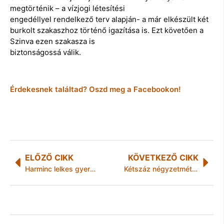
megtörténik – a vízjogi létesítési
engedéllyel rendelkező terv alapján- a már elkészült két
burkolt szakaszhoz történő igazítása is. Ezt követően a
Szinva ezen szakasza is
biztonságossá válik.
Érdekesnek találtad? Oszd meg a Facebookon!
ELŐZŐ CIKK
KÖVETKEZŐ CIKK
Harminc lelkes gyermek nyulászkodik az erdélyi Gyimesbükkön
Kétszáz négyzetméter zöld a miskolci Kocsonyafesztiválon!