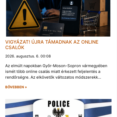
VIGYÁZAT! ÚJRA TÁMADNAK AZ ONLINE
CSALÓK
2026. augusztus. 6. 00:08
Az elmúlt napokban Győr-Moson-Sopron vármegyében
ismét több online csalás miatt érkezett feljelentés a
rendőrségre. Az elkövetők változatos módszerekk…
BŐVEBBEN »