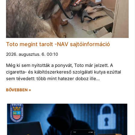
Toto megint tarolt -NAV sajtóinformáció
2026. augusztus. 6. 00:10
Még ki sem nyitották a ponyvát, Toto már jelzett. A
cigaretta- és kábítószerkereső szolgálati kutya ezúttal
sem tévedett: több mint hatezer doboz ille…
BŐVEBBEN »