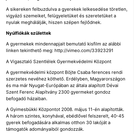
A sikereken felbuzdulva a gyerekek lelkesedése töretlen,
vigyázó szemeiket, felügyeletüket és szeretetüket a
nyulak meghálálják, hiszen szépen fejlődnek.
Nyúlfiókák születtek
A gyermekek mindennapjait bemutató kisfilm az alábbi
linken tekinthető meg: http://vimeo.com/33923291
A Vigasztaló Szentlélek Gyermekvédelmi Központ
A gyermekvédelmi központ Böjte Csaba ferences rendi
szerzetes nevéhez köthető. Erdélyben, Magyarországon
és ma már Nyugat-Európában az általa alapított Dévai
Szent Ferenc Alapítvány 2300 gyermeket gondoz
befogadó házaiban.
A Gyimesbükki Központot 2008. május 11-én alapították.
A három szintes, konyhával, ebédlővel felszerelt, 40-45
gyerek befogadására alkalmas otthon 30 lakóját a
támogatók adományaiból gondozzák.