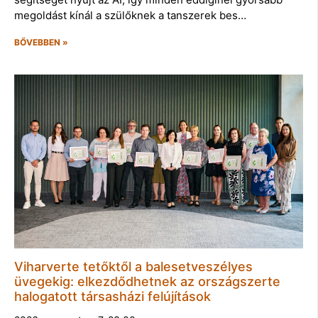
megoldást kínál a szülőknek a tanszerek bes…
BŐVEBBEN »
Viharverte tetőktől a balesetveszélyes
üvegekig: elkezdődhetnek az országszerte
halogatott társasházi felújítások