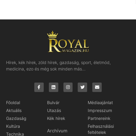
Hírek, kék hírek, zöld hírek, gazdaság, sport, életmód,
medicina, ezo és még sok minden más…
Főoldal
Bulvár
Médiaajánlat
Aktuális
Utazás
Impresszum
Gazdaság
Kék hírek
Partnereink
Kultúra
Felhasználási
Archívum
feltételek
Technika