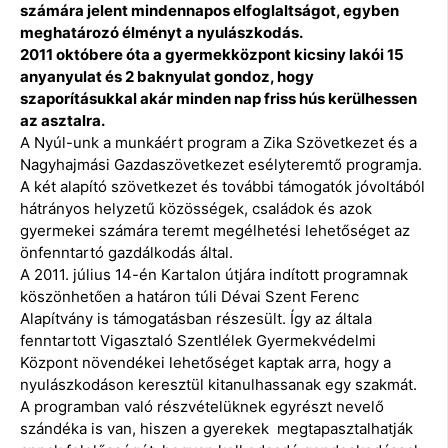
számára jelent mindennapos elfoglaltságot, egyben
meghatározó élményt a nyulászkodás.
2011 októbere óta a gyermekközpont kicsiny lakói 15
anyanyulat és 2 baknyulat gondoz, hogy
szaporításukkal akár minden nap friss hús kerülhessen
az asztalra.
A Nyúl-unk a munkáért program a Zika Szövetkezet és a
Nagyhajmási Gazdaszövetkezet esélyteremtő programja.
A két alapító szövetkezet és további támogatók jóvoltából
hátrányos helyzetű közösségek, családok és azok
gyermekei számára teremt megélhetési lehetőséget az
önfenntartó gazdálkodás által.
A 2011. július 14-én Kartalon útjára indított programnak
köszönhetően a határon túli Dévai Szent Ferenc
Alapítvány is támogatásban részesült. Így az általa
fenntartott Vigasztaló Szentlélek Gyermekvédelmi
Központ növendékei lehetőséget kaptak arra, hogy a
nyulászkodáson keresztül kitanulhassanak egy szakmát.
A programban való részvételüknek egyrészt nevelő
szándéka is van, hiszen a gyerekek megtapasztalhatják