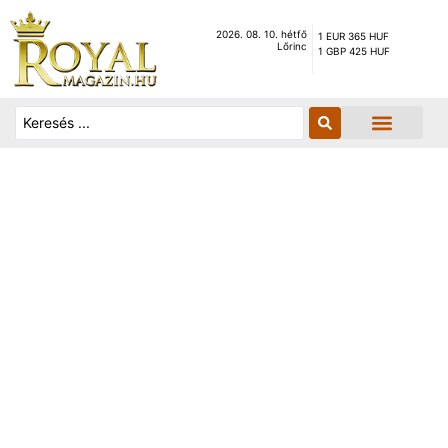
2026. 08. 10. hétfő
1 EUR 365 HUF
Lőrinc
1 GBP 425 HUF