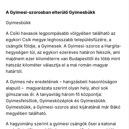
A Gyimesi-szorosban elterülő Gyimesbükk
Gyimesbükk
A Csíki havasok legpompásabb völgyében található az
egykori Csík megye leghosszabb településfüzére, a
csángók földje, a Gyimesek. A Gyimesi-szoros a Hargita-
hegységen túl, az egykori ezeréves határon fekszik, ami
majdnem ezer kilométerre van Budapesttől és több mint
hatszáz kilométer választja el a mai román-magyar
határtól.
A Gyimes név eredetének – hangzásbeli hasonlóságon
alapuló – magyarázata szerint olyan hely, ahol sok
gímszarvas él. A tanyavilág három fő központja:
Gyimesfelsőlok, Gyimesközéplok és Gyimesbükk.
Gyimesbükk, a Gyimesi-szoros alsó kijáratánál már Bákó
megyében található.
A hagyomány szerint a gyimesi csángók ősei a katonai