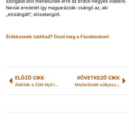
szolgálat elől menekültek erre az erdős-hegyes vidékre.
Nevük eredetét így magyarázzák: csángó az, aki
„elcsángált”, elcsatangolt.
Érdekesnek találtad? Oszd meg a Facebookon!
ELŐZŐ CIKK
KÖVETKEZŐ CIKK
Aláírták a Zöld Nyíl IV. járműtenderét lezáró szerződést
Mederfenék süllyesztés a Ferenczi Sándor utcában