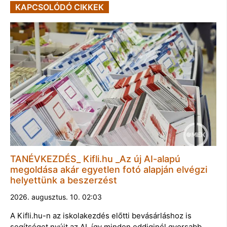
KAPCSOLÓDÓ CIKKEK
TANÉVKEZDÉS_ Kifli.hu _Az új AI-alapú
megoldása akár egyetlen fotó alapján elvégzi
helyettünk a beszerzést
2026. augusztus. 10. 02:03
A Kifli.hu-n az iskolakezdés előtti bevásárláshoz is
segítséget nyújt az AI, így minden eddiginél gyorsabb