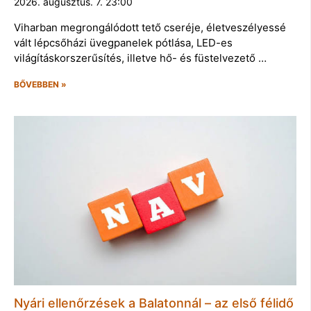
2026. augusztus. 7. 23:00
Viharban megrongálódott tető cseréje, életveszélyessé
vált lépcsőházi üvegpanelek pótlása, LED-es
világításkorszerűsítés, illetve hő- és füstelvezető …
BŐVEBBEN »
Nyári ellenőrzések a Balatonnál – az első félidő