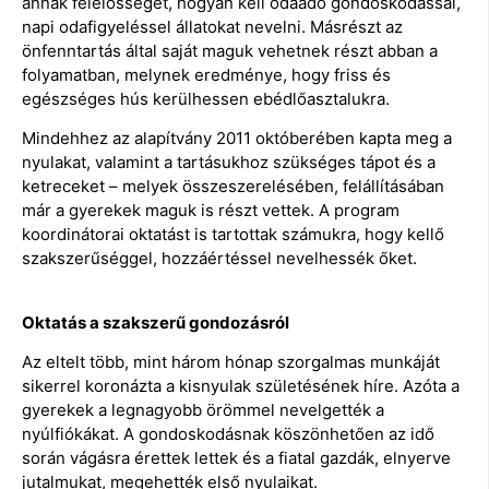
annak felelősségét, hogyan kell odaadó gondoskodással,
napi odafigyeléssel állatokat nevelni. Másrészt az
önfenntartás által saját maguk vehetnek részt abban a
folyamatban, melynek eredménye, hogy friss és
egészséges hús kerülhessen ebédlőasztalukra.
Mindehhez az alapítvány 2011 októberében kapta meg a
nyulakat, valamint a tartásukhoz szükséges tápot és a
ketreceket – melyek összeszerelésében, felállításában
már a gyerekek maguk is részt vettek. A program
koordinátorai oktatást is tartottak számukra, hogy kellő
szakszerűséggel, hozzáértéssel nevelhessék őket.
Oktatás a szakszerű gondozásról
Az eltelt több, mint három hónap szorgalmas munkáját
sikerrel koronázta a kisnyulak születésének híre. Azóta a
gyerekek a legnagyobb örömmel nevelgették a
nyúlfiókákat. A gondoskodásnak köszönhetően az idő
során vágásra érettek lettek és a fiatal gazdák, elnyerve
jutalmukat, megehették első nyulaikat.