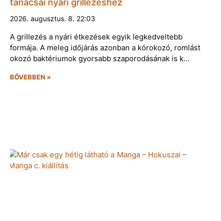
tanácsai nyári grillezéshez
2026. augusztus. 8. 22:03
A grillezés a nyári étkezések egyik legkedveltebb
formája. A meleg időjárás azonban a kórokozó, romlást
okozó baktériumok gyorsabb szaporodásának is k…
BŐVEBBEN »