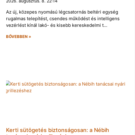
2026. augusztus. 8. 22:14
Az új, közepes nyomású légcsatornás beltéri egység
rugalmas telepítést, csendes működést és intelligens
vezérlést kínál lakó- és kisebb kereskedelmi t…
BŐVEBBEN »
Kerti sütögetés biztonságosan: a Nébih