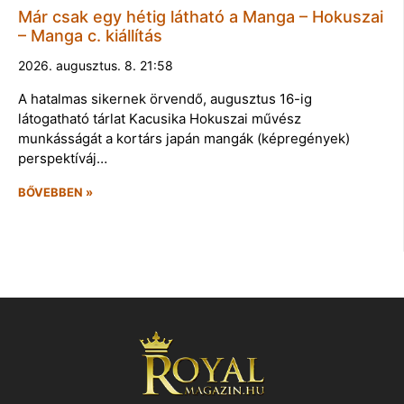
Már csak egy hétig látható a Manga – Hokuszai
– Manga c. kiállítás
2026. augusztus. 8. 21:58
A hatalmas sikernek örvendő, augusztus 16-ig
látogatható tárlat Kacusika Hokuszai művész
munkásságát a kortárs japán mangák (képregények)
perspektíváj…
BŐVEBBEN »