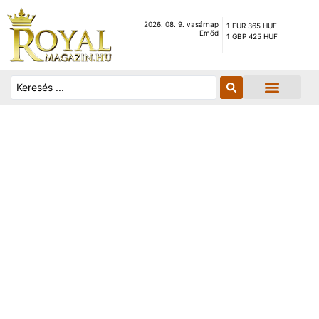
2026. 08. 9. vasárnap
1 EUR 365 HUF
Emőd
1 GBP 425 HUF