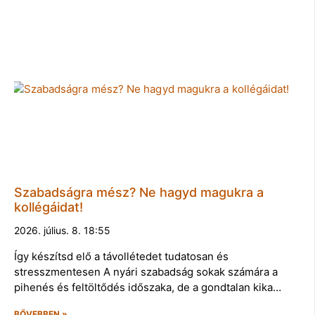
Szabadságra mész? Ne hagyd magukra a
kollégáidat!
2026. július. 8. 18:55
Így készítsd elő a távollétedet tudatosan és
stresszmentesen A nyári szabadság sokak számára a
pihenés és feltöltődés időszaka, de a gondtalan kika…
BŐVEBBEN »