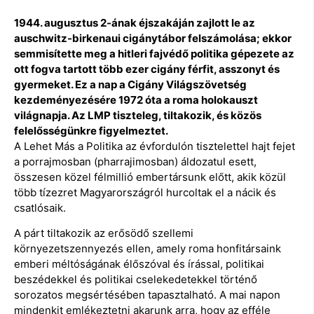
1944. augusztus 2-ának éjszakáján zajlott le az
auschwitz-birkenaui cigánytábor felszámolása; ekkor
semmisítette meg a hitleri fajvédő politika gépezete az
ott fogva tartott több ezer cigány férfit, asszonyt és
gyermeket. Ez a nap a Cigány Világszövetség
kezdeményezésére 1972 óta a roma holokauszt
világnapja. Az LMP tiszteleg, tiltakozik, és közös
felelősségünkre figyelmeztet.
A Lehet Más a Politika az évfordulón tisztelettel hajt fejet
a porrajmosban (pharrajimosban) áldozatul esett,
összesen közel félmillió embertársunk előtt, akik közül
több tízezret Magyarországról hurcoltak el a nácik és
csatlósaik.
A párt tiltakozik az erősödő szellemi
környezetszennyezés ellen, amely roma honfitársaink
emberi méltóságának élőszóval és írással, politikai
beszédekkel és politikai cselekedetekkel történő
sorozatos megsértésében tapasztalható. A mai napon
mindenkit emlékeztetni akarunk arra, hogy az efféle