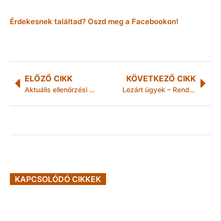
Érdekesnek találtad? Oszd meg a Facebookon!
ELŐZŐ CIKK
KÖVETKEZŐ CIKK
Aktuális ellenőrzési célirányok a NAV-nál
Lezárt ügyek – Rendőrségi pont az „avasi” emberölés végére
KAPCSOLÓDÓ CIKKEK