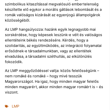
szimbolikus kitaszítással megvalósuló embertelenség
készítette elő egykor a morális gátlások lebomlását és a
romák valóságos kizárását az egyenjogú állampolgárok
közösségéből.
Az LMP hangsúlyozza: hazánk egyik legnagyobb mai
sorskérdése, hogy képesek leszünk-e vélt és valóságos
ellentéteink békés rendezésére. Kérdés, hogy a
szolidaritás, az együttműködés, az integráció folyamatai
erősödnek-e társadalmunkban, vagy az ellentétek
elvadulása, a társadalmi széthullás, az elkülönülés
fokozódik.
Az LMP meggyőződéssel vallja: közös felelősségünk –
nem romáké és romáké – hogy mivé tesszük
Magyarországot. Ha igaz, hogy minden magyar felelős
minden magyarért, akkor minden magyar romáért is – és
viszont.
LMP