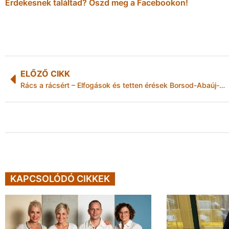
Érdekesnek találtad? Oszd meg a Facebookon!
ELŐZŐ CIKK
Rács a rácsért – Elfogások és tetten érések Borsod-Abaúj-Zemplén megyében
KAPCSOLÓDÓ CIKKEK