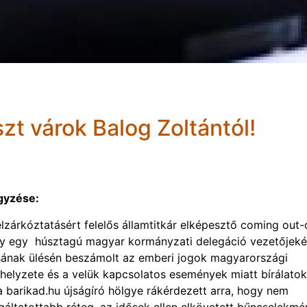
zt várok Balog Zoltántól!
gyzése:
felzárkóztatásért felelős államtitkár elképesztő coming out-
ogy egy húsztagú magyar kormányzati delegáció vezetőjeké
ának ülésén beszámolt az emberi jogok magyarországi
 helyzete és a velük kapcsolatos események miatt bírálatok
a barikad.hu újságíró hölgye rákérdezett arra, hogy nem
gáltatottabb réteg, az idősek ellen elkövetett bűncselekm