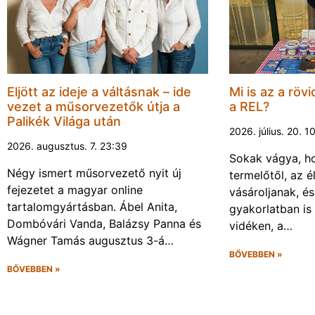
Eljött az ideje a váltásnak – ide
Mi is az a rövi
vezet a műsorvezetők útja a
a REL?
Palikék Világa után
2026. július. 20. 1
2026. augusztus. 7. 23:39
Sokak vágya, ho
Négy ismert műsorvezető nyit új
termelőtől, az é
fejezetet a magyar online
vásároljanak, é
tartalomgyártásban. Ábel Anita,
gyakorlatban is
Dombóvári Vanda, Balázsy Panna és
vidéken, a…
Wágner Tamás augusztus 3-á…
BŐVEBBEN »
BŐVEBBEN »