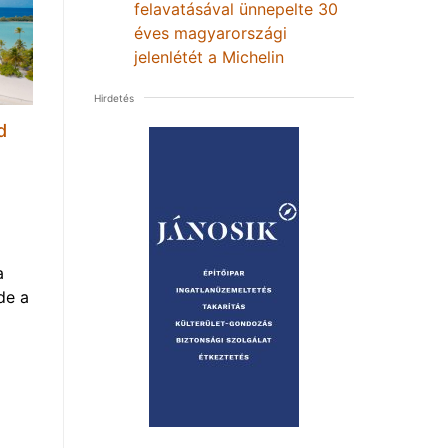
felavatásával ünnepelte 30
éves magyarországi
jelenlétét a Michelin
Hirdetés
d
a
de a