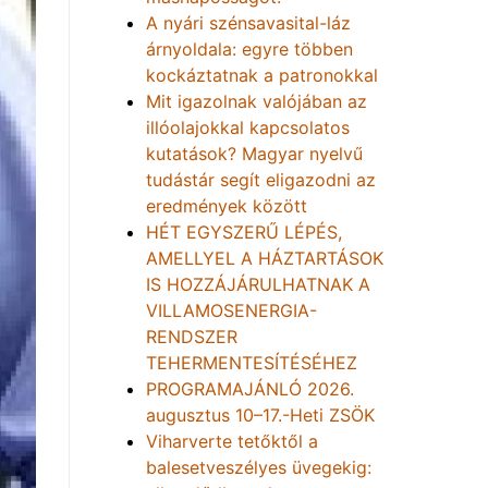
A nyári szénsavasital-láz
árnyoldala: egyre többen
kockáztatnak a patronokkal
Mit igazolnak valójában az
illóolajokkal kapcsolatos
kutatások? Magyar nyelvű
tudástár segít eligazodni az
eredmények között
HÉT EGYSZERŰ LÉPÉS,
AMELLYEL A HÁZTARTÁSOK
IS HOZZÁJÁRULHATNAK A
VILLAMOSENERGIA-
RENDSZER
TEHERMENTESÍTÉSÉHEZ
PROGRAMAJÁNLÓ 2026.
augusztus 10–17.-Heti ZSÖK
Viharverte tetőktől a
balesetveszélyes üvegekig: