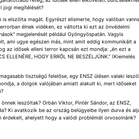
 jogi megítélését?
en is elszólta magát. Egyrészt elismerte, hogy valóban vann
terrorban élnek vidéken, ez váltotta ki ezt az önvédelmi
uhások” megjelenését például Gyöngyöspatán. Vagyis
élt, ami ugye egészen más, mint amit eddig kommunikált a
g az idősek elleni terror kapcsán ezt mondja: „én ezt a
CS ELLENÉRE, HOGY ERRŐL NE BESZÉLJÜNK.” (Kiemelés
magasabb tisztségű felelőse, egy ENSZ ülésen valaki leszól
mondja, a dolgok valójában amiatt alakult ki, mert időseket
n?
 önnek leszóltak? Orbán Viktor, Pintér Sándor, az ENSZ,
a? Ki avatkozik be az ország belügyeibe ilyen durva és alj
n érdekelt, ahelyett hogy a valódi problémát orvosolnánk?