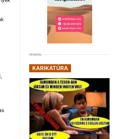
ak
Hirdetés
KARIKATÚRA
,
as