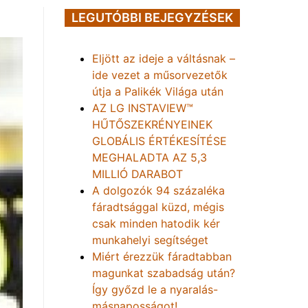
LEGUTÓBBI BEJEGYZÉSEK
Eljött az ideje a váltásnak –
ide vezet a műsorvezetők
útja a Palikék Világa után
AZ LG INSTAVIEW™
HŰTŐSZEKRÉNYEINEK
GLOBÁLIS ÉRTÉKESÍTÉSE
MEGHALADTA AZ 5,3
MILLIÓ DARABOT
A dolgozók 94 százaléka
fáradtsággal küzd, mégis
csak minden hatodik kér
munkahelyi segítséget
Miért érezzük fáradtabban
magunkat szabadság után?
Így győzd le a nyaralás-
másnaposságot!