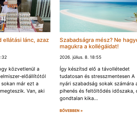
d ellátási lánc, azaz
Szabadságra mész? Ne hagy
magukra a kollégáidat!
0:32
2026. július. 8. 18:55
gy közvetlenül a
Így készítsd elő a távollétedet
lelmiszer-előállítótól
tudatosan és stresszmentesen A
s sokan már ezt a
nyári szabadság sokak számára 
 megteszik. Van, aki
pihenés és feltöltődés időszaka, 
gondtalan kika…
BŐVEBBEN »