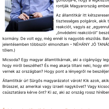
rontják Magyarország emberi
Az államtitkár itt kétszeres
tisztességes polgárok, akik 
reakciót, vagyis az „egyenr
„önvédelmi reakcióról” besz
kormány. De volt egy, még ennél is nagyobb elszólás. Balo
jelentésemben többször elmondtam – NÉHÁNY JÓ TANÁ
tőlem.)
Micsoda? Egy magyar államtitkárnak, aki a cigányügy leg
hogy miről beszélhet? És meg akarja tiltani neki, hogy el
vernek az országban? Hogy pont a lényegről ne beszélje
Államtitkár úr! Sürgős magyarázatot várok! Kik azok, akik
Brüsszel, az amerikai vagy izraeli nagykövet? Vagy kicsod
csúsztatásra kérve önt? Ki az, aki az ország rossz hírébe