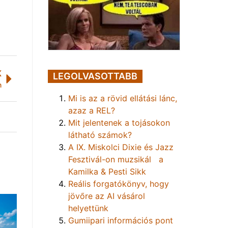
K
LEGOLVASOTTABB
n
Mi is az a rövid ellátási lánc,
azaz a REL?
Mit jelentenek a tojásokon
látható számok?
A IX. Miskolci Dixie és Jazz
Fesztivál-on muzsikál a
Kamilka & Pesti Sikk
Reális forgatókönyv, hogy
jövőre az AI vásárol
helyettünk
Gumiipari információs pont