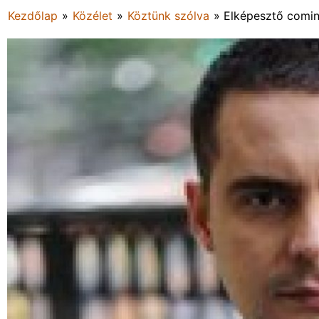
Kezdőlap
»
Közélet
»
Köztünk szólva
»
Elképesztő coming