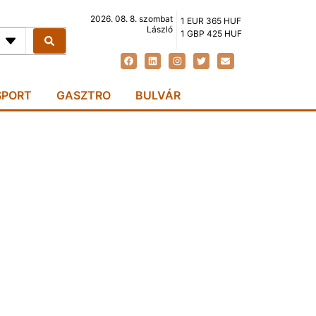
2026. 08. 8. szombat
1 EUR 365 HUF
László
1 GBP 425 HUF
SPORT
GASZTRO
BULVÁR