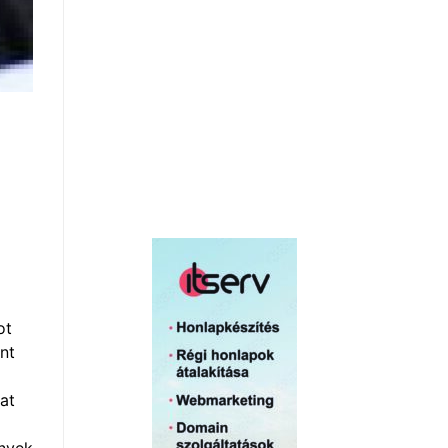
ot
nt
at
ények