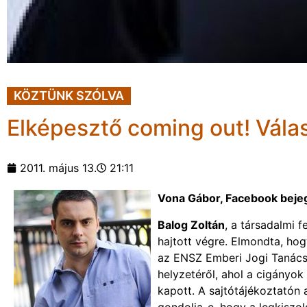
KÖZTÜNK SZÓLVA
Elképesztő coming out! Válas
2011. május 13.
21:11
Vona Gábor, Facebook beje
Balog Zoltán
, a társadalmi 
hajtott végre. Elmondta, h
az ENSZ Emberi Jogi Tanács
helyzetéről, ahol a cigányok
kapott. A sajtótájékoztatón 
gondolja-e, hogy a legkiszol