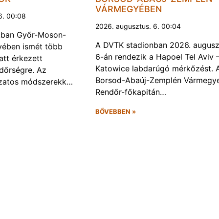
VÁRMEGYÉBEN
6. 00:08
2026. augusztus. 6. 00:04
kban Győr-Moson-
A DVTK stadionban 2026. augusz
ében ismét több
6-án rendezik a Hapoel Tel Aviv 
att érkezett
Katowice labdarúgó mérkőzést. 
ndőrségre. Az
Borsod-Abaúj-Zemplén Vármegye
ozatos módszerekk…
Rendőr-főkapitán…
BŐVEBBEN »