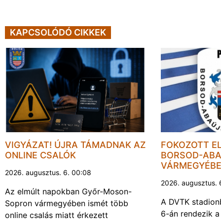
KAPCSOLÓDÓ CIKKEK
VIGYÁZAT! ÚJRA TÁMADNAK AZ
FOKOZOTT E
ONLINE CSALÓK
BORSOD-ABA
VÁRMEGYÉB
2026. augusztus. 6. 00:08
2026. augusztus. 
Az elmúlt napokban Győr-Moson-
A DVTK stadion
Sopron vármegyében ismét több
6-án rendezik a
online csalás miatt érkezett