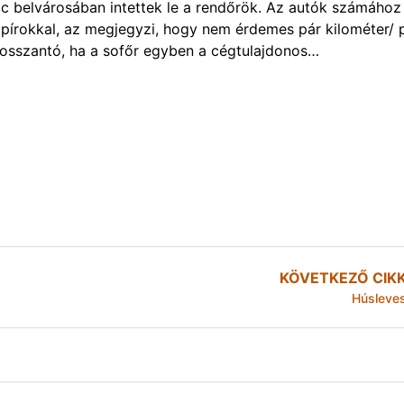
kolc belvárosában intettek le a rendőrök. Az autók számához
apírokkal, az megjegyzi, hogy nem érdemes pár kilométer/ 
 bosszantó, ha a sofőr egyben a cégtulajdonos…
KÖVETKEZŐ CIK
Húsleve