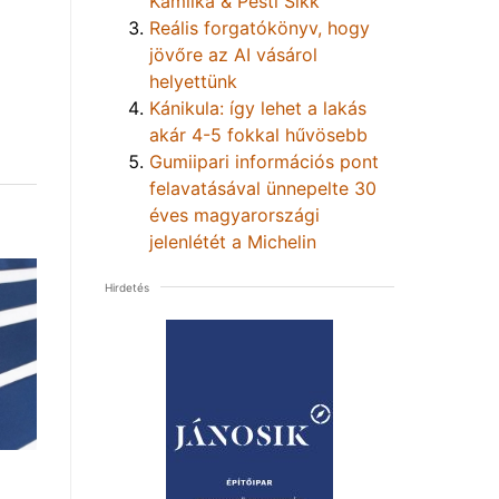
Kamilka & Pesti Sikk
Reális forgatókönyv, hogy
jövőre az AI vásárol
helyettünk
Kánikula: így lehet a lakás
akár 4-5 fokkal hűvösebb
Gumiipari információs pont
felavatásával ünnepelte 30
éves magyarországi
jelenlétét a Michelin
Hirdetés