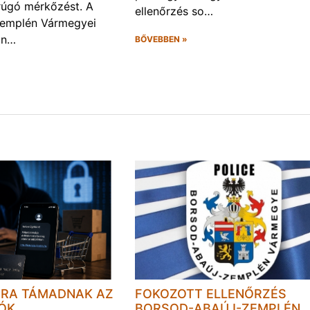
rúgó mérkőzést. A
ellenőrzés so…
Zemplén Vármegyei
án…
BŐVEBBEN »
JRA TÁMADNAK AZ
FOKOZOTT ELLENŐRZÉS
LÓK
BORSOD-ABAÚJ-ZEMPLÉN