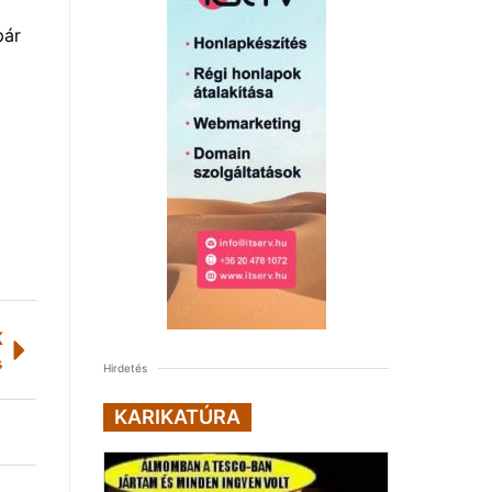
pár
K
s
Hirdetés
KARIKATÚRA