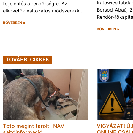
Katowice labda
feljelentés a rendőrségre. Az
Borsod-Abaúj-
elkövetők változatos módszerekk…
Rendőr-főkapit
BŐVEBBEN »
BŐVEBBEN »
TOVÁBBI CIKKEK
Toto megint tarolt -NAV
VIGYÁZAT! Ú
sajtóinformáció
ONLINE CSA