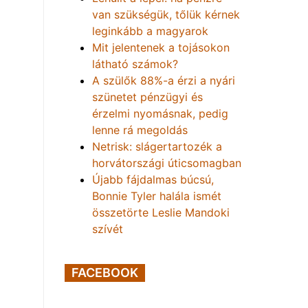
van szükségük, tőlük kérnek
leginkább a magyarok
Mit jelentenek a tojásokon
látható számok?
A szülők 88%-a érzi a nyári
szünetet pénzügyi és
érzelmi nyomásnak, pedig
lenne rá megoldás
Netrisk: slágertartozék a
horvátországi úticsomagban
Újabb fájdalmas búcsú,
Bonnie Tyler halála ismét
összetörte Leslie Mandoki
szívét
FACEBOOK