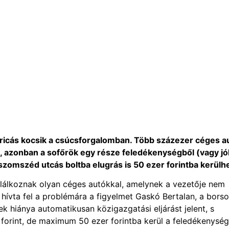
ricás kocsik a csúcsforgalomban. Több százezer céges a
, azonban a sofőrök egy része feledékenységből (vagy jó
 szomszéd utcás boltba elugrás is 50 ezer forintba kerülhe
találkoznak olyan céges autókkal, amelynek a vezetője nem
– hívta fel a problémára a figyelmet Gaskó Bertalan, a borso
k hiánya automatikusan közigazgatási eljárást jelent, s
 forint, de maximum 50 ezer forintba kerül a feledékenység