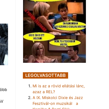
LEGOLVASOTTABB
Mi is az a rövid ellátási lánc,
több
azaz a REL?
A IX. Miskolci Dixie és Jazz
AV
Fesztivál-on muzsikál a