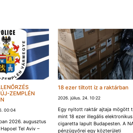
LLENŐRZÉS
18 ezer tiltott íz a raktárban
ÚJ-ZEMPLÉN
2026. július. 24. 10:22
EN
Egy nyitott raktár ajtaja mögött 
6. 00:04
mint 18 ezer illegális elektronikus
ban 2026. augusztus
cigaretta lapult Budapesten. A N
 Hapoel Tel Aviv –
pénzügyőrei egy közterületi