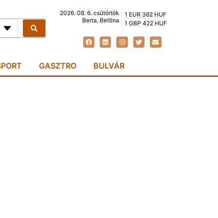
2026. 08. 6. csütörtök
1 EUR 362 HUF
Berta, Bettina
1 GBP 422 HUF
SPORT
GASZTRO
BULVÁR