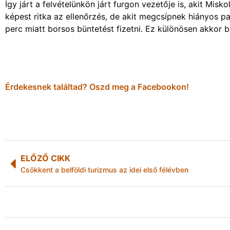
Így járt a felvételünkön járt furgon vezetője is, akit Mis
képest ritka az ellenőrzés, de akit megcsípnek hiányos p
perc miatt borsos büntetést fizetni. Ez különösen akkor
Érdekesnek találtad? Oszd meg a Facebookon!
ELŐZŐ CIKK
Csökkent a belföldi turizmus az idei első félévben