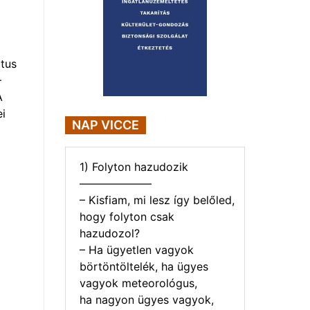
tus
–
A
i
NAP VICCE
1) Folyton hazudozik
——————–
– Kisfiam, mi lesz így belőled,
hogy folyton csak
hazudozol?
– Ha ügyetlen vagyok
börtöntöltelék, ha ügyes
vagyok meteorológus,
ha nagyon ügyes vagyok,