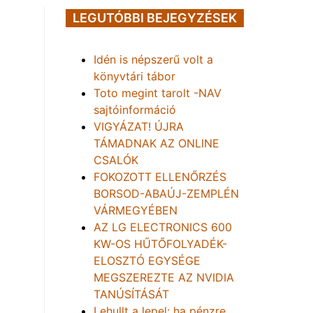
LEGUTÓBBI BEJEGYZÉSEK
Idén is népszerű volt a
könyvtári tábor
Toto megint tarolt -NAV
sajtóinformáció
VIGYÁZAT! ÚJRA
TÁMADNAK AZ ONLINE
CSALÓK
FOKOZOTT ELLENŐRZÉS
BORSOD-ABAÚJ-ZEMPLÉN
VÁRMEGYÉBEN
AZ LG ELECTRONICS 600
KW-OS HŰTŐFOLYADÉK-
ELOSZTÓ EGYSÉGE
MEGSZEREZTE AZ NVIDIA
TANÚSÍTÁSÁT
Lehullt a lepel: ha pénzre