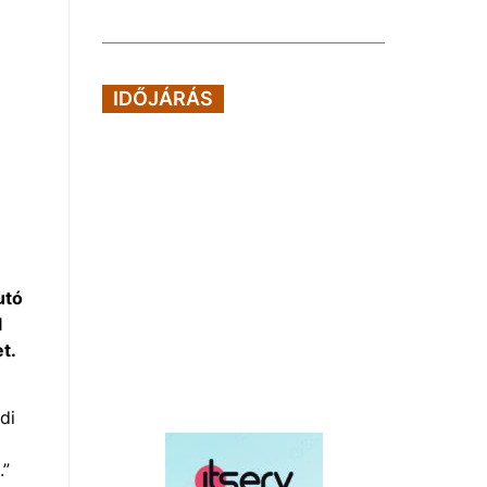
IDŐJÁRÁS
utó
l
t.
di
.”