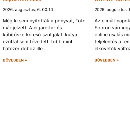
2026. augusztus. 6. 00:10
2026. augusztus. 
Még ki sem nyitották a ponyvát, Toto
Az elmúlt napo
már jelzett. A cigaretta- és
Sopron vármegy
kábítószerkereső szolgálati kutya
online csalás mi
ezúttal sem tévedett: több mint
feljelentés a re
hatezer doboz ille…
elkövetők vált
BŐVEBBEN »
BŐVEBBEN »