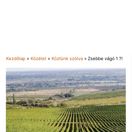
Kezdőlap
»
Közélet
»
Köztünk szólva
»
Zsebbe vágó 1 ?!