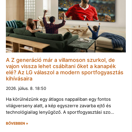
A Z generáció már a villamoson szurkol, de
vajon vissza lehet csábítani őket a kanapék
elé? Az LG válaszol a modern sportfogyasztás
kihívásaira
2026. július. 8. 18:50
Ha körülnézünk egy átlagos nappaliban egy fontos
világverseny alatt, a kép egyszerre zavarba ejtő és
technológiailag lenyűgöző. A sportfogyasztási szo…
BŐVEBBEN »