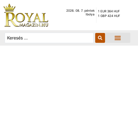
2026. 08. 7. péntek
1 EUR 364 HUF
Ibolya
1 GBP 424 HUF