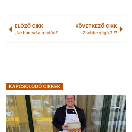
ELŐZŐ CIKK
KÖVETKEZŐ CIKK
„Ne bántsd a rendőrt!”
Zsebbe vágó 2 !?
KAPCSOLÓDÓ CIKKEK