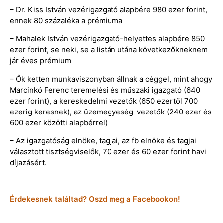
– Dr. Kiss István vezérigazgató alapbére 980 ezer forint,
ennek 80 százaléka a prémiuma
– Mahalek István vezérigazgató-helyettes alapbére 850
ezer forint, se neki, se a listán utána következőkneknem
jár éves prémium
– Ők ketten munkaviszonyban állnak a céggel, mint ahogy
Marcinkó Ferenc teremelési és műszaki igazgató (640
ezer forint), a kereskedelmi vezetők (650 ezertől 700
ezerig keresnek), az üzemegyeség-vezetők (240 ezer és
600 ezer közötti alapbérrel)
– Az igazgatóság elnöke, tagjai, az fb elnöke és tagjai
választott tisztségviselők, 70 ezer és 60 ezer forint havi
díjazásért.
Érdekesnek találtad? Oszd meg a Facebookon!