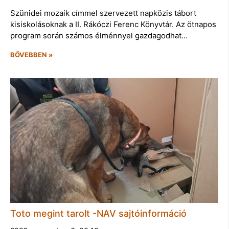
Szünidei mozaik címmel szervezett napközis tábort
kisiskolásoknak a II. Rákóczi Ferenc Könyvtár. Az ötnapos
program során számos élménnyel gazdagodhat…
BŐVEBBEN »
Toto megint tarolt -NAV sajtóinformáció