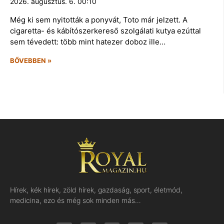
2026. augusztus. 6. 00:10
Még ki sem nyitották a ponyvát, Toto már jelzett. A
cigaretta- és kábítószerkereső szolgálati kutya ezúttal
sem tévedett: több mint hatezer doboz ille…
BŐVEBBEN »
Hírek, kék hírek, zöld hírek, gazdaság, sport, életmód,
medicina, ezo és még sok minden más…