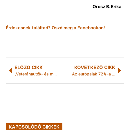
Orosz B. Erika
Érdekesnek találtad? Oszd meg a Facebookon!
ELŐZŐ CIKK
KÖVETKEZŐ CIKK
„Veteránautók- és motorok IV. Miskolci Találkozója Lévai György Emléktúra”.
Az európaiak 72%-a magas elvárásokat támaszt az EU-val szemben a munkanélküliség enyhítését illetően
KAPCSOLÓDÓ CIKKEK