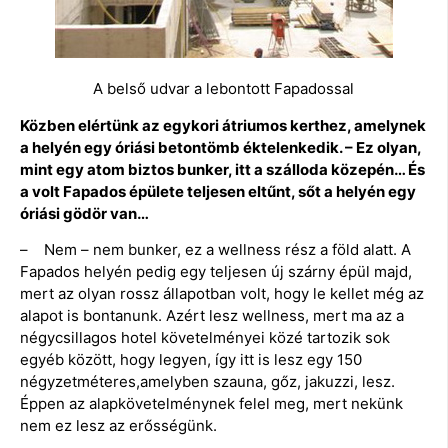
A belső udvar a lebontott Fapadossal
Közben elértünk az egykori átriumos kerthez, amelynek
a helyén egy óriási betontömb éktelenkedik. – Ez olyan,
mint egy atom biztos bunker, itt a szálloda közepén… És
a volt Fapados épülete teljesen eltűnt, sőt a helyén egy
óriási gödör van…
– Nem – nem bunker, ez a wellness rész a föld alatt. A
Fapados helyén pedig egy teljesen új szárny épül majd,
mert az olyan rossz állapotban volt, hogy le kellet még az
alapot is bontanunk. Azért lesz wellness, mert ma az a
négycsillagos hotel követelményei közé tartozik sok
egyéb között, hogy legyen, így itt is lesz egy 150
négyzetméteres,amelyben szauna, gőz, jakuzzi, lesz.
Éppen az alapkövetelménynek felel meg, mert nekünk
nem ez lesz az erősségünk.