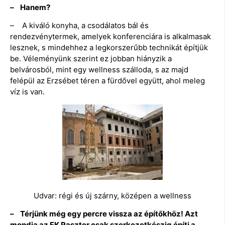
– Hanem?
– A kiváló konyha, a csodálatos bál és
rendezvénytermek, amelyek konferenciára is alkalmasak
lesznek, s mindehhez a legkorszerűbb technikát építjük
be. Véleményünk szerint ez jobban hiányzik a
belvárosból, mint egy wellness szálloda, s az majd
felépül az Erzsébet téren a fürdővel együtt, ahol meleg
víz is van.
Udvar: régi és új szárny, középen a wellness
– Térjünk még egy percre vissza az építőkhöz! Azt
mondja az FK Raszter csak szerkezetkészig építi a