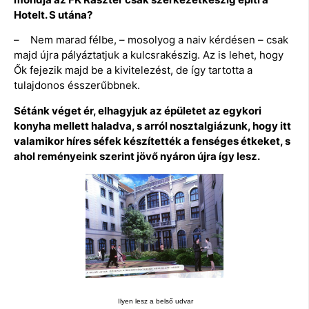
Hotelt. S utána?
– Nem marad félbe, – mosolyog a naiv kérdésen – csak
majd újra pályáztatjuk a kulcsrakészig. Az is lehet, hogy
Ők fejezik majd be a kivitelezést, de így tartotta a
tulajdonos ésszerűbbnek.
Sétánk véget ér, elhagyjuk az épületet az egykori
konyha mellett haladva, s arról nosztalgiázunk, hogy itt
valamikor híres séfek készítették a fenséges étkeket, s
ahol reményeink szerint jövő nyáron újra így lesz.
Ilyen lesz a belső udvar