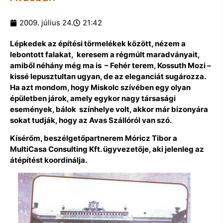
2009. július 24.
21:42
Lépkedek az építési törmelékek között, nézem a
lebontott falakat, keresem a régmúlt maradványait,
amiből néhány még ma is – Fehér terem, Kossuth Mozi –
kissé lepusztultan ugyan, de az eleganciát sugározza.
Ha azt mondom, hogy Miskolc szívében egy olyan
épületben járok, amely egykor nagy társasági
események, bálok színhelye volt, akkor már bizonyára
sokat tudják, hogy az Avas Szállóról van szó.
Kísérőm, beszélgetőpartnerem Móricz Tibor a
MultiCasa Consulting Kft. ügyvezetője, aki jelenleg az
átépítést koordinálja.