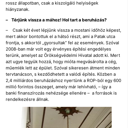
rossz állapotban, csak a kiszolgáló helyiségek
hiányzanak.
– Térjünk vissza a mához! Hol tart a beruházás?
– Csak két évet lépjünk vissza a mostani időhöz képest,
mert akkor bontottuk el a hátsó részt, ami a Patak utca
frontja, s akkortól „gyorsultak” fel az események. Szóval
2008-ban már volt egy érvényes építési engedélyes
terünk, amelyet az Örökségvédelmi Hivatal adott ki. Mert
azt ugye tegyük hozzá, hogy mióta megvásárolta a cég,
műemlék lett az épület. Szóval sikeresen átment minden
tervtanácson, s kezdődhetett a valódi építés. Közben a
2,4 milliárdos beruházáshoz nyertünk a ROP-ból egy 600
millió forintos összeget, amely már lehívható, – így a
banki finanszírozás nehézsége ellenére – a források is
rendelkezésre állnak.