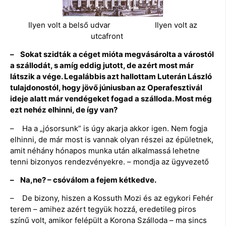
Ilyen volt a belső udvar Ilyen volt az
utcafront
– Sokat szidták a céget mióta megvásárolta a várostól
a szállodát, s amíg eddig jutott, de azért most már
látszik a vége. Legalábbis azt hallottam Luterán László
tulajdonostól, hogy jövő júniusban az Operafesztivál
ideje alatt már vendégeket fogad a szálloda. Most még
ezt nehéz elhinni, de így van?
– Ha a „jósorsunk” is úgy akarja akkor igen. Nem fogja
elhinni, de már most is vannak olyan részei az épületnek,
amit néhány hónapos munka után alkalmassá lehetne
tenni bizonyos rendezvényekre. – mondja az ügyvezető
– Na,ne? – csóválom a fejem kétkedve.
– De bizony, hiszen a Kossuth Mozi és az egykori Fehér
terem – amihez azért tegyük hozzá, eredetileg piros
színű volt, amikor felépült a Korona Szálloda – ma sincs