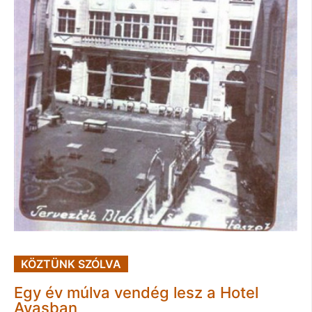
KÖZTÜNK SZÓLVA
Egy év múlva vendég lesz a Hotel
Avasban