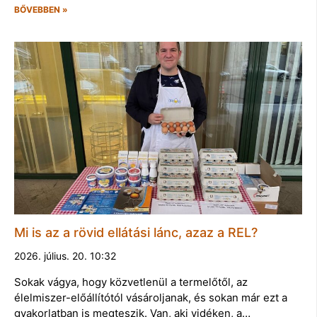
BŐVEBBEN »
Mi is az a rövid ellátási lánc, azaz a REL?
2026. július. 20. 10:32
Sokak vágya, hogy közvetlenül a termelőtől, az
élelmiszer-előállítótól vásároljanak, és sokan már ezt a
gyakorlatban is megteszik. Van, aki vidéken, a…