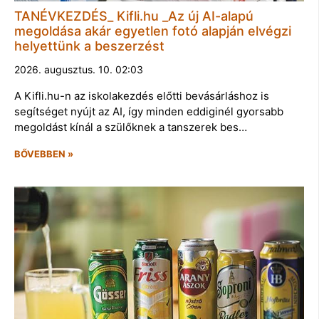
TANÉVKEZDÉS_ Kifli.hu _Az új AI-alapú
megoldása akár egyetlen fotó alapján elvégzi
helyettünk a beszerzést
2026. augusztus. 10. 02:03
A Kifli.hu-n az iskolakezdés előtti bevásárláshoz is
segítséget nyújt az AI, így minden eddiginél gyorsabb
megoldást kínál a szülőknek a tanszerek bes…
BŐVEBBEN »