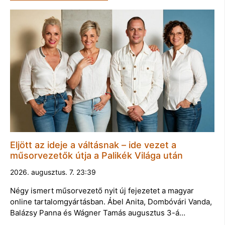
Eljött az ideje a váltásnak – ide vezet a
műsorvezetők útja a Palikék Világa után
2026. augusztus. 7. 23:39
Négy ismert műsorvezető nyit új fejezetet a magyar
online tartalomgyártásban. Ábel Anita, Dombóvári Vanda,
Balázsy Panna és Wágner Tamás augusztus 3-á…