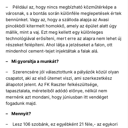
– Például az, hogy nincs megbízható közműtérképe a
városnak, s a bontás során különféle meglepetések értek
bennünket. Vagy az, hogy a szálloda alapja az Avasi
pincékből kitermelt homokkő, amely az épület alatt úgy
mállik, mint a vaj. Ezt meg kellett egy különleges
technológiával erősíteni, mert erre az alapra nem lehet új
részeket felépíteni. Ahol látja a jelzéseket a falon, ott
mindenhol cement-tejet injektáltak a falak alá.
– Mi gyorsítja a munkát?
– Szerencsére jól választottunk a pályázók közül olyan
csapatot, aki az első ütemet viszi, ami szerkezetkész
állapotot jelent. Az FK Raszter felkészültsége,
tapasztalata, méreteiből adódó előnye, nélkül nem
mernénk azt mondani, hogy júniusban itt vendéget
fogadunk majd.
– Mennyit?
– Lesz 106 szobánk, ez egyébként 21 féle,- az egykori