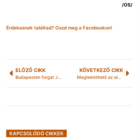
/OS/
Érdekesnek találtad? Oszd meg a Facebookon!
ELŐZŐ CIKK
KÖVETKEZŐ CIKK
Budapesten forgat Jean Reno
Megtekinthető az előzetes vizsgálati dokumentáció
KAPCSOLÓDÓ CIKKEK