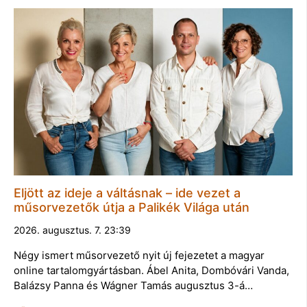
Eljött az ideje a váltásnak – ide vezet a
műsorvezetők útja a Palikék Világa után
2026. augusztus. 7. 23:39
Négy ismert műsorvezető nyit új fejezetet a magyar
online tartalomgyártásban. Ábel Anita, Dombóvári Vanda,
Balázsy Panna és Wágner Tamás augusztus 3-á…