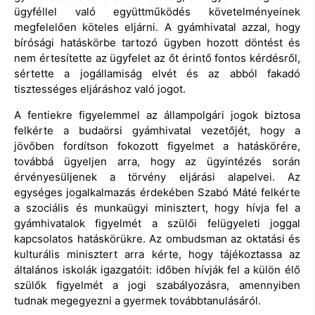
ügyféllel való együttműködés követelményeinek
megfelelően köteles eljárni. A gyámhivatal azzal, hogy
bírósági hatáskörbe tartozó ügyben hozott döntést és
nem értesítette az ügyfelet az őt érintő fontos kérdésről,
sértette a jogállamiság elvét és az abból fakadó
tisztességes eljáráshoz való jogot.
A fentiekre figyelemmel az állampolgári jogok biztosa
felkérte a budaörsi gyámhivatal vezetőjét, hogy a
jövőben fordítson fokozott figyelmet a hatáskörére,
továbbá ügyeljen arra, hogy az ügyintézés során
érvényesüljenek a törvény eljárási alapelvei. Az
egységes jogalkalmazás érdekében Szabó Máté felkérte
a szociális és munkaügyi minisztert, hogy hívja fel a
gyámhivatalok figyelmét a szülői felügyeleti joggal
kapcsolatos hatáskörükre. Az ombudsman az oktatási és
kulturális minisztert arra kérte, hogy tájékoztassa az
általános iskolák igazgatóit: időben hívják fel a külön élő
szülők figyelmét a jogi szabályozásra, amennyiben
tudnak megegyezni a gyermek továbbtanulásáról.