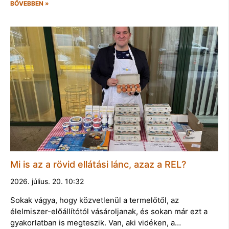
BŐVEBBEN »
Mi is az a rövid ellátási lánc, azaz a REL?
2026. július. 20. 10:32
Sokak vágya, hogy közvetlenül a termelőtől, az
élelmiszer-előállítótól vásároljanak, és sokan már ezt a
gyakorlatban is megteszik. Van, aki vidéken, a…