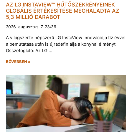
AZ LG INSTAVIEW™ HŰTŐSZEKRÉNYEINEK
GLOBÁLIS ÉRTÉKESÍTÉSE MEGHALADTA AZ
5,3 MILLIÓ DARABOT
2026. augusztus. 7. 23:36
A világszerte népszerű LG InstaView innovációja tíz évvel
a bemutatása után is újradefiniálja a konyhai élményt
Összefoglaló: Az LG …
BŐVEBBEN »