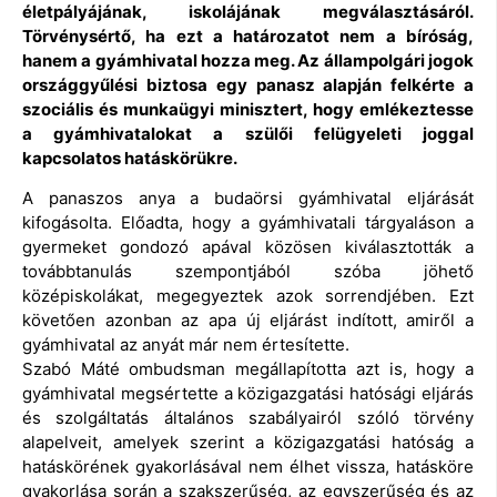
életpályájának, iskolájának megválasztásáról.
Törvénysértő, ha ezt a határozatot nem a bíróság,
hanem a gyámhivatal hozza meg. Az állampolgári jogok
országgyűlési biztosa egy panasz alapján felkérte a
szociális és munkaügyi minisztert, hogy emlékeztesse
a gyámhivatalokat a szülői felügyeleti joggal
kapcsolatos hatáskörükre.
A panaszos anya a budaörsi gyámhivatal eljárását
kifogásolta. Előadta, hogy a gyámhivatali tárgyaláson a
gyermeket gondozó apával közösen kiválasztották a
továbbtanulás szempontjából szóba jöhető
középiskolákat, megegyeztek azok sorrendjében. Ezt
követően azonban az apa új eljárást indított, amiről a
gyámhivatal az anyát már nem értesítette.
Szabó Máté ombudsman megállapította azt is, hogy a
gyámhivatal megsértette a közigazgatási hatósági eljárás
és szolgáltatás általános szabályairól szóló törvény
alapelveit, amelyek szerint a közigazgatási hatóság a
hatáskörének gyakorlásával nem élhet vissza, hatásköre
gyakorlása során a szakszerűség, az egyszerűség és az