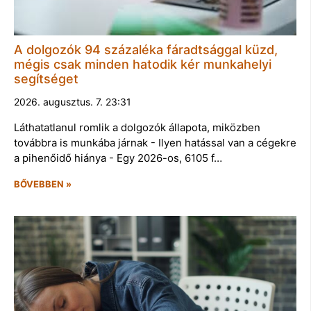
A dolgozók 94 százaléka fáradtsággal küzd,
mégis csak minden hatodik kér munkahelyi
segítséget
2026. augusztus. 7. 23:31
Láthatatlanul romlik a dolgozók állapota, miközben
továbbra is munkába járnak - Ilyen hatással van a cégekre
a pihenőidő hiánya - Egy 2026-os, 6105 f…
BŐVEBBEN »