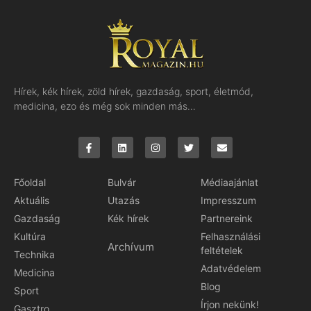
Hírek, kék hírek, zöld hírek, gazdaság, sport, életmód,
medicina, ezo és még sok minden más…
Főoldal
Bulvár
Médiaajánlat
Aktuális
Utazás
Impresszum
Gazdaság
Kék hírek
Partnereink
Kultúra
Felhasználási
Archívum
feltételek
Technika
Adatvédelem
Medicina
Blog
Sport
Írjon nekünk!
Gasztro