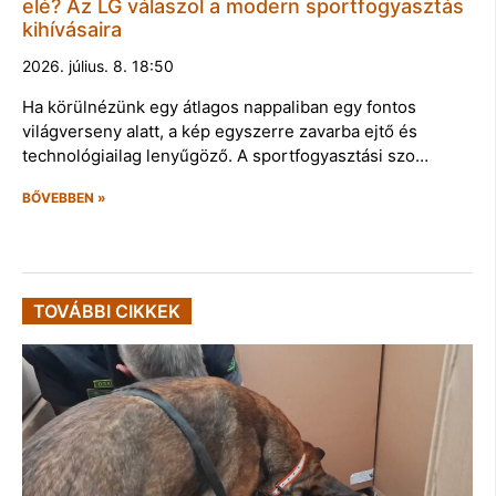
elé? Az LG válaszol a modern sportfogyasztás
kihívásaira
2026. július. 8. 18:50
Ha körülnézünk egy átlagos nappaliban egy fontos
világverseny alatt, a kép egyszerre zavarba ejtő és
technológiailag lenyűgöző. A sportfogyasztási szo…
BŐVEBBEN »
TOVÁBBI CIKKEK