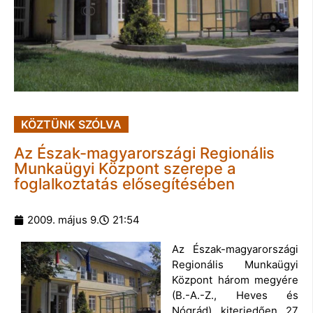
KÖZTÜNK SZÓLVA
Az Észak-magyarországi Regionális
Munkaügyi Központ szerepe a
foglalkoztatás elősegítésében
2009. május 9.
21:54
Az Észak-magyarországi
Regionális Munkaügyi
Központ három megyére
(B.-A.-Z., Heves és
Nógrád) kiterjedően 27