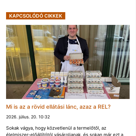
KAPCSOLÓDÓ CIKKEK
Mi is az a rövid ellátási lánc, azaz a REL?
2026. július. 20. 10:32
Sokak vágya, hogy közvetlenül a termelőtől, az
élelmiszer-előállítótól vásároljanak, és sokan már ezt a