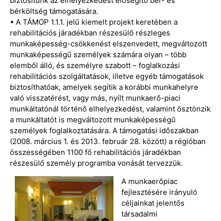
biztosítunk az elhelyezkedést elősegítő bér- és
bérköltség támogatására.
• A TÁMOP 1.1.1. jelű kiemelt projekt keretében a
rehabilitációs járadékban részesülő részleges
munkaképesség-csökkenést elszenvedett, megváltozott
munkaképességű személyek számára olyan – több
elemből álló, és személyre szabott – foglalkozási
rehabilitációs szolgáltatások, illetve egyéb támogatások
biztosíthatóak, amelyek segítik a korábbi munkahelyre
való visszatérést, vagy más, nyílt munkaerő-piaci
munkáltatónál történő elhelyezkedést, valamint ösztönzik
a munkáltatót is megváltozott munkaképességű
személyek foglalkoztatására. A támogatási időszakban
(2008. március 1. és 2013. február 28. között) a régióban
összességében 1100 fő rehabilitációs járadékban
részesülő személy programba vonását tervezzük.
A munkaerőpiac
fejlesztésére irányuló
céljainkat jelentős
társadalmi