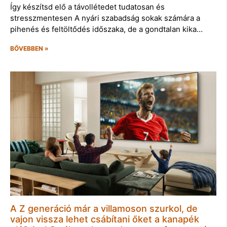
Így készítsd elő a távollétedet tudatosan és
stresszmentesen A nyári szabadság sokak számára a
pihenés és feltöltődés időszaka, de a gondtalan kika…
BŐVEBBEN »
A Z generáció már a villamoson szurkol, de
vajon vissza lehet csábítani őket a kanapék