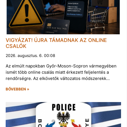
VIGYÁZAT! ÚJRA TÁMADNAK AZ ONLINE
CSALÓK
2026. augusztus. 6. 00:08
Az elmúlt napokban Győr-Moson-Sopron vármegyében
ismét több online csalás miatt érkezett feljelentés a
rendőrségre. Az elkövetők változatos módszerekk…
BŐVEBBEN »