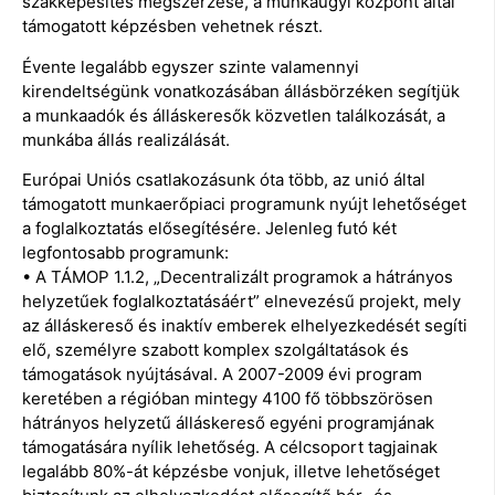
szakképesítés megszerzése, a munkaügyi központ által
támogatott képzésben vehetnek részt.
Évente legalább egyszer szinte valamennyi
kirendeltségünk vonatkozásában állásbörzéken segítjük
a munkaadók és álláskeresők közvetlen találkozását, a
munkába állás realizálását.
Európai Uniós csatlakozásunk óta több, az unió által
támogatott munkaerőpiaci programunk nyújt lehetőséget
a foglalkoztatás elősegítésére. Jelenleg futó két
legfontosabb programunk:
• A TÁMOP 1.1.2, „Decentralizált programok a hátrányos
helyzetűek foglalkoztatásáért” elnevezésű projekt, mely
az álláskereső és inaktív emberek elhelyezkedését segíti
elő, személyre szabott komplex szolgáltatások és
támogatások nyújtásával. A 2007-2009 évi program
keretében a régióban mintegy 4100 fő többszörösen
hátrányos helyzetű álláskereső egyéni programjának
támogatására nyílik lehetőség. A célcsoport tagjainak
legalább 80%-át képzésbe vonjuk, illetve lehetőséget