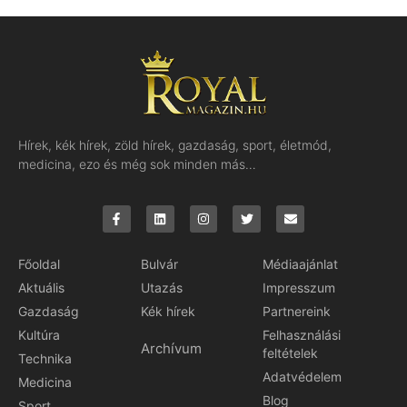
Hírek, kék hírek, zöld hírek, gazdaság, sport, életmód,
medicina, ezo és még sok minden más…
Főoldal
Bulvár
Médiaajánlat
Aktuális
Utazás
Impresszum
Gazdaság
Kék hírek
Partnereink
Kultúra
Felhasználási
Archívum
feltételek
Technika
Adatvédelem
Medicina
Blog
Sport