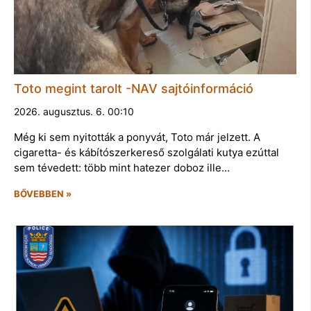
Toto megint tarolt -NAV sajtóinformáció
2026. augusztus. 6. 00:10
Még ki sem nyitották a ponyvát, Toto már jelzett. A
cigaretta- és kábítószerkereső szolgálati kutya ezúttal
sem tévedett: több mint hatezer doboz ille…
BŐVEBBEN »