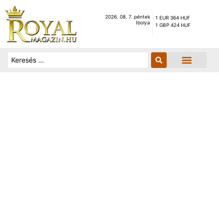
2026. 08. 7. péntek
1 EUR 364 HUF
Ibolya
1 GBP 424 HUF