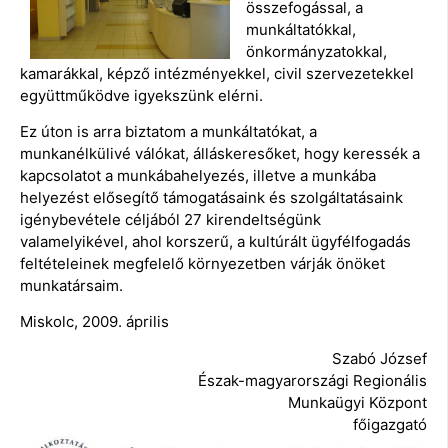
összefogással, a
munkáltatókkal,
önkormányzatokkal,
kamarákkal, képző intézményekkel, civil szervezetekkel
együttműködve igyekszünk elérni.
Ez úton is arra biztatom a munkáltatókat, a
munkanélkülivé válókat, álláskeresőket, hogy keressék a
kapcsolatot a munkábahelyezés, illetve a munkába
helyezést elősegítő támogatásaink és szolgáltatásaink
igénybevétele céljából 27 kirendeltségünk
valamelyikével, ahol korszerű, a kultúrált ügyfélfogadás
feltételeinek megfelelő környezetben várják önöket
munkatársaim.
Miskolc, 2009. április
Szabó József
Észak-magyarországi Regionális
Munkaügyi Központ
főigazgató