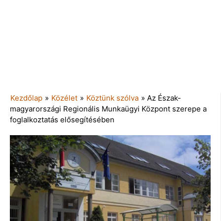
Kezdőlap
»
Közélet
»
Köztünk szólva
»
Az Észak-
magyarországi Regionális Munkaügyi Központ szerepe a
foglalkoztatás elősegítésében