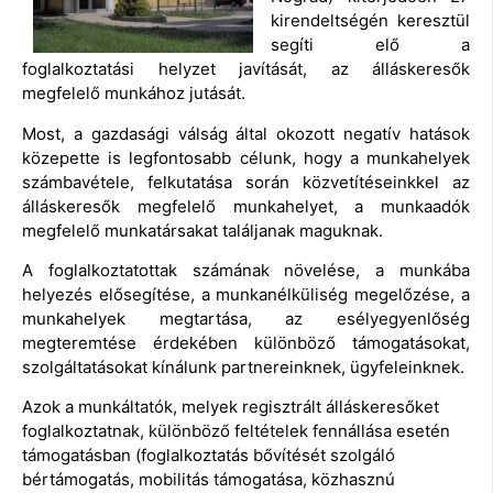
kirendeltségén keresztül
segíti elő a
foglalkoztatási helyzet javítását, az álláskeresők
megfelelő munkához jutását.
Most, a gazdasági válság által okozott negatív hatások
közepette is legfontosabb célunk, hogy a munkahelyek
számbavétele, felkutatása során közvetítéseinkkel az
álláskeresők megfelelő munkahelyet, a munkaadók
megfelelő munkatársakat találjanak maguknak.
A foglalkoztatottak számának növelése, a munkába
helyezés elősegítése, a munkanélküliség megelőzése, a
munkahelyek megtartása, az esélyegyenlőség
megteremtése érdekében különböző támogatásokat,
szolgáltatásokat kínálunk partnereinknek, ügyfeleinknek.
Azok a munkáltatók, melyek regisztrált álláskeresőket
foglalkoztatnak, különböző feltételek fennállása esetén
támogatásban (foglalkoztatás bővítését szolgáló
bértámogatás, mobilitás támogatása, közhasznú