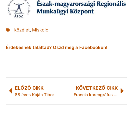
közélet
,
Miskolc
Érdekesnek találtad? Oszd meg a Facebookon!
ELŐZŐ CIKK
KÖVETKEZŐ CIKK
88 éves Kaján Tibor
Francia koreográfus kurzusa a miskolci teátrumban