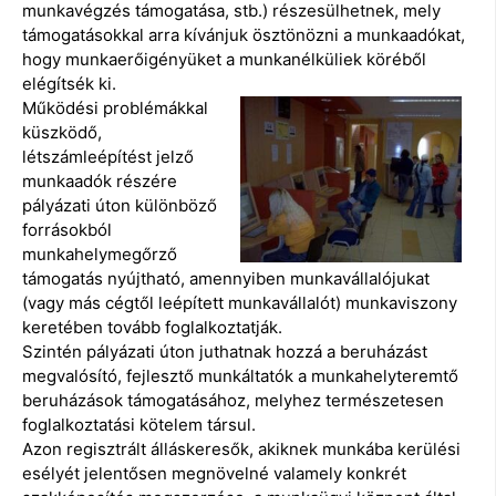
munkavégzés támogatása, stb.) részesülhetnek, mely
támogatásokkal arra kívánjuk ösztönözni a munkaadókat,
hogy munkaerőigényüket a munkanélküliek köréből
elégítsék ki.
Működési problémákkal
küszködő,
létszámleépítést jelző
munkaadók részére
pályázati úton különböző
forrásokból
munkahelymegőrző
támogatás nyújtható, amennyiben munkavállalójukat
(vagy más cégtől leépített munkavállalót) munkaviszony
keretében tovább foglalkoztatják.
Szintén pályázati úton juthatnak hozzá a beruházást
megvalósító, fejlesztő munkáltatók a munkahelyteremtő
beruházások támogatásához, melyhez természetesen
foglalkoztatási kötelem társul.
Azon regisztrált álláskeresők, akiknek munkába kerülési
esélyét jelentősen megnövelné valamely konkrét