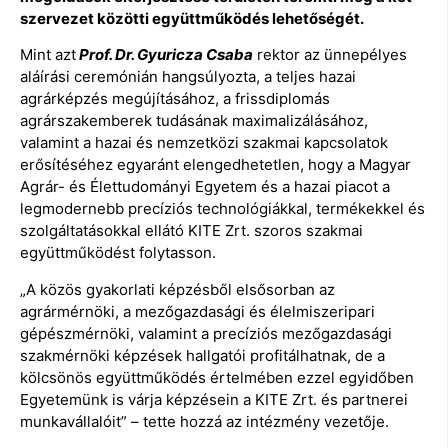
szervezet közötti együttműködés lehetőségét.
Mint azt
Prof. Dr. Gyuricza Csaba
rektor az ünnepélyes
aláírási ceremónián hangsúlyozta, a teljes hazai
agrárképzés megújításához, a frissdiplomás
agrárszakemberek tudásának maximalizálásához,
valamint a hazai és nemzetközi szakmai kapcsolatok
erősítéséhez egyaránt elengedhetetlen, hogy a Magyar
Agrár- és Élettudományi Egyetem és a hazai piacot a
legmodernebb precíziós technológiákkal, termékekkel és
szolgáltatásokkal ellátó KITE Zrt. szoros szakmai
együttműködést folytasson.
„A közös gyakorlati képzésből elsősorban az
agrármérnöki, a mezőgazdasági és élelmiszeripari
gépészmérnöki, valamint a precíziós mezőgazdasági
szakmérnöki képzések hallgatói profitálhatnak, de a
kölcsönös együttműködés értelmében ezzel egyidőben
Egyetemünk is várja képzésein a KITE Zrt. és partnerei
munkavállalóit” – tette hozzá az intézmény vezetője.