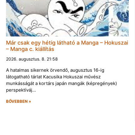
Már csak egy hétig látható a Manga – Hokuszai
– Manga c. kiállítás
2026. augusztus. 8. 21:58
A hatalmas sikernek örvendő, augusztus 16-ig
látogatható tárlat Kacusika Hokuszai művész
munkásságát a kortárs japán mangák (képregények)
perspektíváj…
BŐVEBBEN »