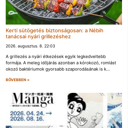
Kerti sütögetés biztonságosan: a Nébih
tanácsai nyári grillezéshez
2026. augusztus. 8. 22:03
A grillezés a nyári étkezések egyik legkedveltebb
formája. A meleg időjárás azonban a kórokozó, romlást
okozó baktériumok gyorsabb szaporodásának is k…
BŐVEBBEN »