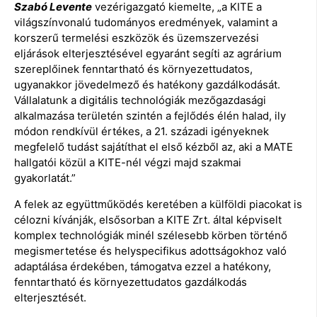
Szabó Levente
vezérigazgató kiemelte, „a KITE a
világszínvonalú tudományos eredmények, valamint a
korszerű termelési eszközök és üzemszervezési
eljárások elterjesztésével egyaránt segíti az agrárium
szereplőinek fenntartható és környezettudatos,
ugyanakkor jövedelmező és hatékony gazdálkodását.
Vállalatunk a digitális technológiák mezőgazdasági
alkalmazása területén szintén a fejlődés élén halad, ily
módon rendkívül értékes, a 21. századi igényeknek
megfelelő tudást sajátíthat el első kézből az, aki a MATE
hallgatói közül a KITE-nél végzi majd szakmai
gyakorlatát.”
A felek az együttműködés keretében a külföldi piacokat is
célozni kívánják, elsősorban a KITE Zrt. által képviselt
komplex technológiák minél szélesebb körben történő
megismertetése és helyspecifikus adottságokhoz való
adaptálása érdekében, támogatva ezzel a hatékony,
fenntartható és környezettudatos gazdálkodás
elterjesztését.