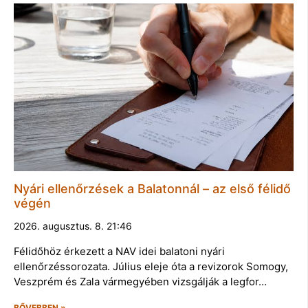
Nyári ellenőrzések a Balatonnál – az első félidő
végén
2026. augusztus. 8. 21:46
Félidőhöz érkezett a NAV idei balatoni nyári
ellenőrzéssorozata. Július eleje óta a revizorok Somogy,
Veszprém és Zala vármegyében vizsgálják a legfor…
BŐVEBBEN »