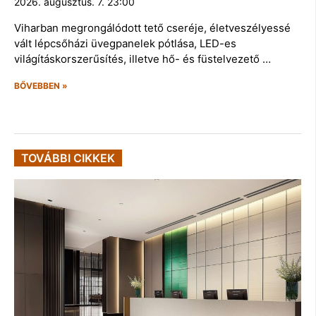
2026. augusztus. 7. 23:00
Viharban megrongálódott tető cseréje, életveszélyessé
vált lépcsőházi üvegpanelek pótlása, LED-es
világításkorszerűsítés, illetve hő- és füstelvezető …
BŐVEBBEN »
TOVÁBBI CIKKEK