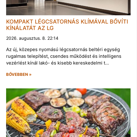
KOMPAKT LÉGCSATORNÁS KLÍMÁVAL BŐVÍTI
KÍNÁLATÁT AZ LG
2026. augusztus. 8. 22:14
Az új, közepes nyomású légcsatornás beltéri egység
rugalmas telepítést, csendes működést és intelligens
vezérlést kínál lakó- és kisebb kereskedelmi t…
BŐVEBBEN »