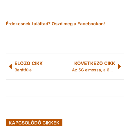
Érdekesnek találtad? Oszd meg a Facebookon!
ELŐZŐ CIKK
KÖVETKEZŐ CIKK
Barátfüle
Az 5G elmossa, a 6G lebontja a fizikai valóság és a digitális tér közötti határokat
KAPCSOLÓDÓ CIKKEK