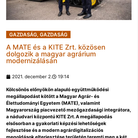
GAZDASÁG
,
GAZDASÁG
A MATE és a KITE Zrt. közösen
dolgozik a magyar agrárium
modernizálásán
2021. december 2.
19:14
Kölcsönös előnyökön alapuló együttműködési
megállapodást kötött a Magyar Agrár- és
Élettudományi Egyetem (MATE), valamint
Magyarország piacvezető mezőgazdasági integrátora,
a nádudvari központú KITE Zrt. A megállapodás
elsősorban a gyakorlati képzési lehetőségek
fejlesztése és a modern agrárdigitalizációs
megoldások elterjesztése területén teremti meg a két