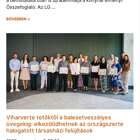
a bemutatása után is újradefiniálja a konyhai élményt
Összefoglaló: Az LG …
BŐVEBBEN »
Viharverte tetőktől a balesetveszélyes
üvegekig: elkezdődhetnek az országszerte
halogatott társasházi felújítások