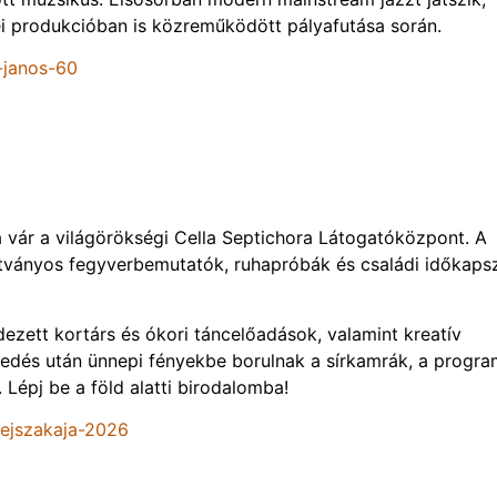
i produkcióban is közreműködött pályafutása során.
-janos-60
a vár a világörökségi Cella Septichora Látogatóközpont. A
átványos fegyverbemutatók, ruhapróbák és családi időkaps
dezett kortárs és ókori táncelőadások, valamint kreatív
edés után ünnepi fényekbe borulnak a sírkamrák, a progra
 Lépj be a föld alatti birodalomba!
ejszakaja-2026