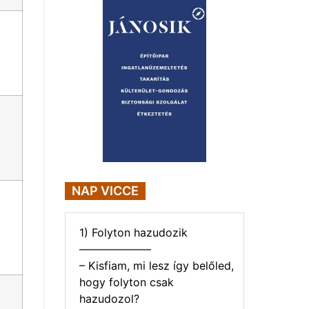
NAP VICCE
1) Folyton hazudozik
——————–
– Kisfiam, mi lesz így belőled,
hogy folyton csak
hazudozol?