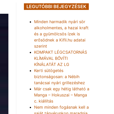
LEGUTÓBBI BEJEGYZÉSEK
Minden harmadik nyári sör
alkoholmentes, a hazai kraft
és a gyümölcsös ízek is
erősödnek a Kifli.hu adatai
szerint
KOMPAKT LÉGCSATORNÁS
KLÍMÁVAL BŐVÍTI
KÍNÁLATÁT AZ LG
Kerti sütögetés
biztonságosan: a Nébih
tanácsai nyári grillezéshez
Már csak egy hétig látható a
Manga – Hokuszai – Manga
c. kiállítás
Nem minden fogásnak kell a
saját tányérunkon maradnia