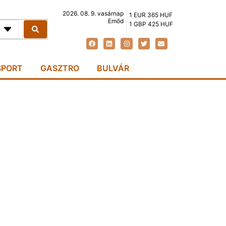
2026. 08. 9. vasárnap
1 EUR 365 HUF
Emőd
1 GBP 425 HUF
SPORT
GASZTRO
BULVÁR