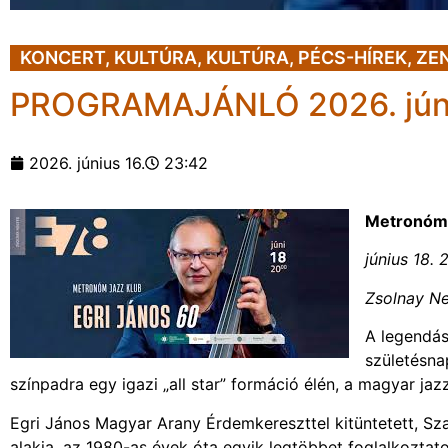
KONCERT
,
KULTÚRA
,
KULTÚRA
,
PÉCS-HÍREK
,
ZE
PROGRAMAJÁNLÓ 2026. jún
2026. június 16.
23:42
Metronóm 
június 18. 
Zsolnay N
A legendás
születésna
színpadra egy igazi „all star” formáció élén, a magyar jaz
Egri János Magyar Arany Érdemkereszttel kitüntetett, S
alakja, az 1980-as évek óta egyik legtöbbet foglalkoztat