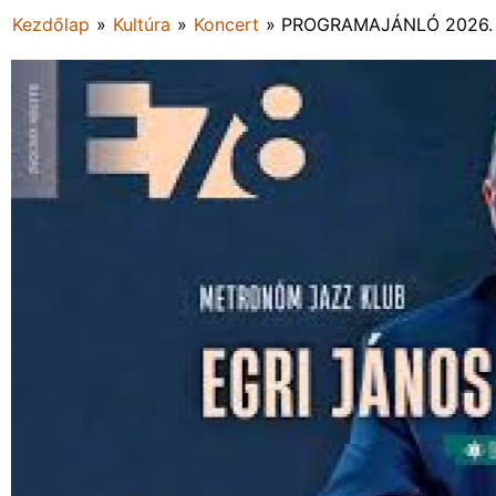
Kezdőlap
»
Kultúra
»
Koncert
»
PROGRAMAJÁNLÓ 2026. j