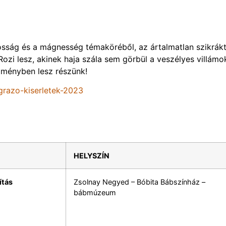
osság és a mágnesség témaköréből, az ártalmatlan szikrákt
Rozi lesz, akinek haja szála sem görbül a veszélyes villámok
élményben lesz részünk!
razo-kiserletek-2023
HELYSZÍN
ítás
Zsolnay Negyed – Bóbita Bábszínház –
bábmúzeum