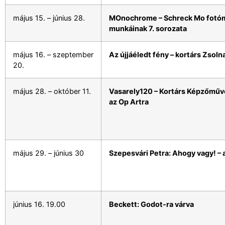
május 15. – június 28.
MOnochrome – Schreck Mo fotó
munkáinak 7. sorozata
május 16. – szeptember
Az újjáéledt fény – kortárs Zsoln
20.
május 28. – október 11.
Vasarely120 – Kortárs Képzőművé
az Op Artra
május 29. – június 30
Szepesvári Petra: Ahogy vagy! – 
június 16. 19.00
Beckett: Godot-ra várva