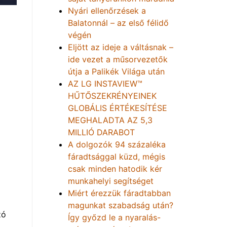
Nyári ellenőrzések a
Balatonnál – az első félidő
végén
Eljött az ideje a váltásnak –
ide vezet a műsorvezetők
útja a Palikék Világa után
AZ LG INSTAVIEW™
HŰTŐSZEKRÉNYEINEK
GLOBÁLIS ÉRTÉKESÍTÉSE
MEGHALADTA AZ 5,3
MILLIÓ DARABOT
A dolgozók 94 százaléka
fáradtsággal küzd, mégis
csak minden hatodik kér
munkahelyi segítséget
Miért érezzük fáradtabban
magunkat szabadság után?
zó
Így győzd le a nyaralás-