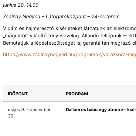
június 20. 14.00
Zsolnay Negyed – Látogatóközpont – 24-es terem
Vidám és hajmeresztő kísérleteket láthatunk az elektrom
„maguktól” világító fénycsövekig. Állandó fellépőnk Elekt
Bemutatjuk a lépésfeszültséget is; garantáltan megrázó 
https://www.zsolnaynegyed.hu/programok/varazsora-meg
IDŐPONT
PROGRAM
május 9. – december
Dallam és bábu egy ütemre – kiáll
30.