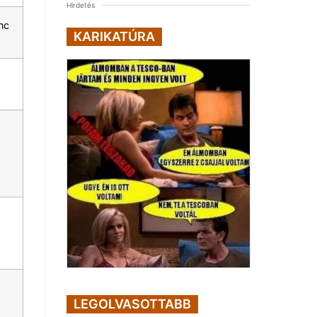
Hirdetés
nc
KARIKATÚRA
LEGOLVASOTTABB