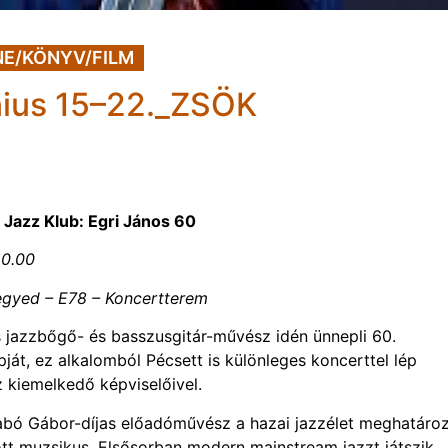
NE/KÖNYV/FILM
ius 15–22._ZSÖK
Jazz Klub: Egri János 60
20.00
egyed – E78 – Koncertterem
 jazzbőgő- és basszusgitár-művész idén ünnepli 60.
pját, ez alkalomból Pécsett is különleges koncerttel lép
z kiemelkedő képviselőivel.
zabó Gábor-díjas előadóművész a hazai jazzélet meghatáro
ott muzsikus. Elsősorban modern mainstream jazzt játszik,