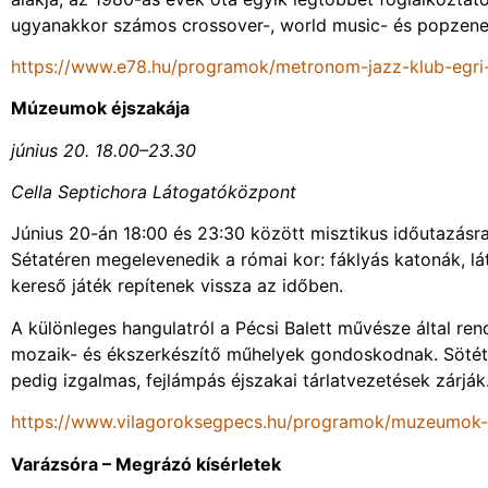
ugyanakkor számos crossover-, world music- és popzene
https://www.e78.hu/programok/metronom-jazz-klub-egri
Múzeumok éjszakája
június 20. 18.00–23.30
Cella Septichora Látogatóközpont
Június 20-án 18:00 és 23:30 között misztikus időutazásr
Sétatéren megelevenedik a római kor: fáklyás katonák, l
kereső játék repítenek vissza az időben.
A különleges hangulatról a Pécsi Balett művésze által ren
mozaik- és ékszerkészítő műhelyek gondoskodnak. Sötét
pedig izgalmas, fejlámpás éjszakai tárlatvezetések zárják.
https://www.vilagoroksegpecs.hu/programok/muzeumok-
Varázsóra – Megrázó kísérletek