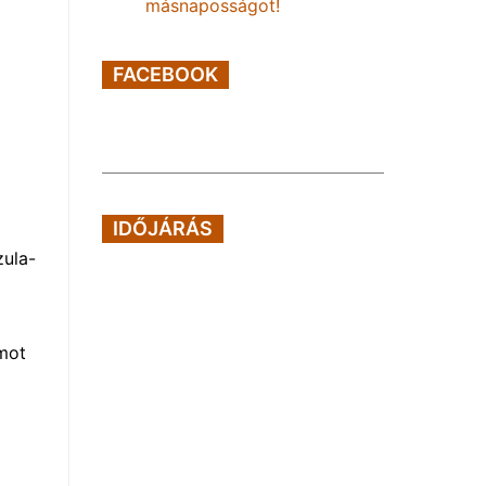
másnaposságot!
FACEBOOK
IDŐJÁRÁS
zula-
mot