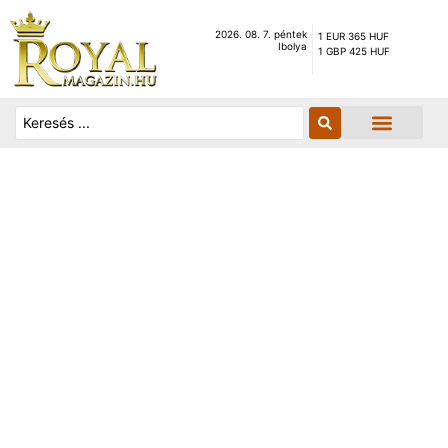
2026. 08. 7. péntek
1 EUR 365 HUF
Ibolya
1 GBP 425 HUF