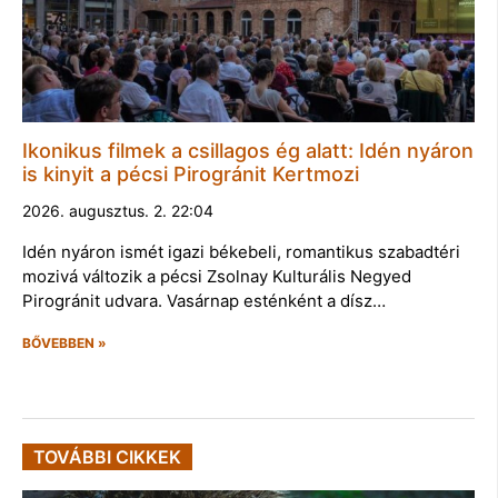
Ikonikus filmek a csillagos ég alatt: Idén nyáron
is kinyit a pécsi Pirogránit Kertmozi
2026. augusztus. 2. 22:04
Idén nyáron ismét igazi békebeli, romantikus szabadtéri
mozivá változik a pécsi Zsolnay Kulturális Negyed
Pirogránit udvara. Vasárnap esténként a dísz…
BŐVEBBEN »
TOVÁBBI CIKKEK