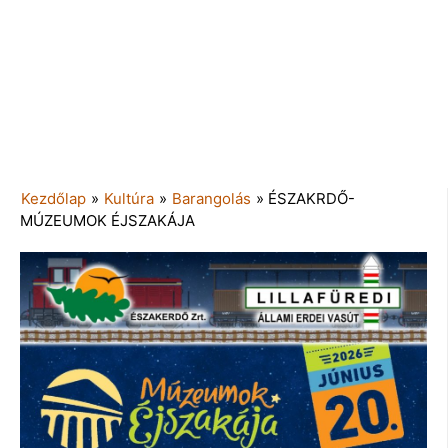
Kezdőlap
»
Kultúra
»
Barangolás
»
ÉSZAKRDŐ-
MÚZEUMOK ÉJSZAKÁJA