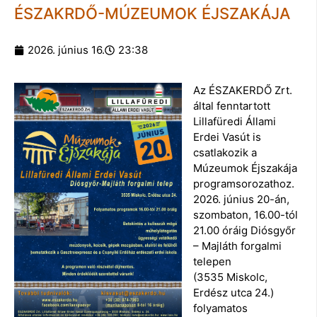
ÉSZAKRDŐ-MÚZEUMOK ÉJSZAKÁJA
2026. június 16.
23:38
Az ÉSZAKERDŐ Zrt.
által fenntartott
Lillafüredi Állami
Erdei Vasút is
csatlakozik a
Múzeumok Éjszakája
programsorozathoz.
2026. június 20-án,
szombaton, 16.00-tól
21.00 óráig Diósgyőr
– Majláth forgalmi
telepen
(3535 Miskolc,
Erdész utca 24.)
folyamatos