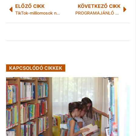
ELŐZŐ CIKK
KÖVETKEZŐ CIKK
TikTok-milliomosok nyomában a NAV
PROGRAMAJÁNLÓ 2026. június 15–22._ZSÖK
KAPCSOLÓDÓ CIKKEK