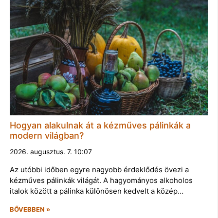
Hogyan alakulnak át a kézműves pálinkák a
modern világban?
2026. augusztus. 7. 10:07
Az utóbbi időben egyre nagyobb érdeklődés övezi a
kézműves pálinkák világát. A hagyományos alkoholos
italok között a pálinka különösen kedvelt a közép…
BŐVEBBEN »