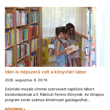
Idén is népszerű volt a könyvtári tábor
2026. augusztus. 6. 00:16
Szünidei mozaik címmel szervezett napközis tábort
kisiskolásoknak a II. Rákóczi Ferenc Könyvtár. Az ötnapos
program során számos élménnyel gazdagodhat…
BŐVEBBEN »