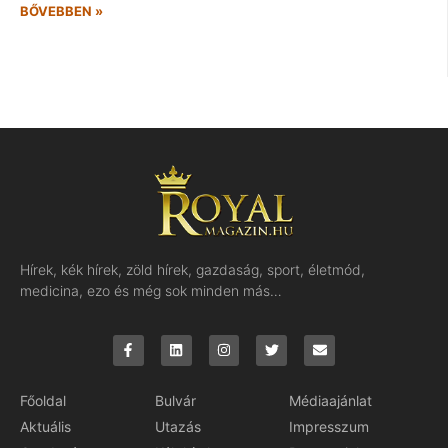
BŐVEBBEN »
Hírek, kék hírek, zöld hírek, gazdaság, sport, életmód,
medicina, ezo és még sok minden más…
Főoldal
Bulvár
Médiaajánlat
Aktuális
Utazás
Impresszum