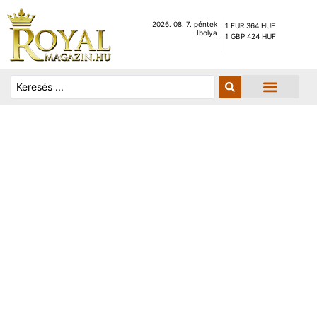
2026. 08. 7. péntek
1 EUR 364 HUF
Ibolya
1 GBP 424 HUF