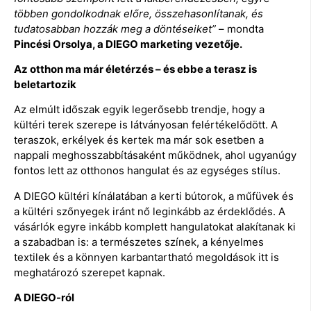
többen gondolkodnak előre, összehasonlítanak, és
tudatosabban hozzák meg a döntéseiket”
– mondta
Pincési Orsolya, a DIEGO marketing vezetője.
Az otthon ma már életérzés – és ebbe a terasz is
beletartozik
Az elmúlt időszak egyik legerősebb trendje, hogy a
kültéri terek szerepe is látványosan felértékelődött. A
teraszok, erkélyek és kertek ma már sok esetben a
nappali meghosszabbításaként működnek, ahol ugyanúgy
fontos lett az otthonos hangulat és az egységes stílus.
A DIEGO kültéri kínálatában a kerti bútorok, a műfüvek és
a kültéri szőnyegek iránt nő leginkább az érdeklődés. A
vásárlók egyre inkább komplett hangulatokat alakítanak ki
a szabadban is: a természetes színek, a kényelmes
textilek és a könnyen karbantartható megoldások itt is
meghatározó szerepet kapnak.
A DIEGO-ról