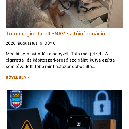
Toto megint tarolt -NAV sajtóinformáció
2026. augusztus. 6. 00:10
Még ki sem nyitották a ponyvát, Toto már jelzett. A
cigaretta- és kábítószerkereső szolgálati kutya ezúttal
sem tévedett: több mint hatezer doboz ille…
BŐVEBBEN »