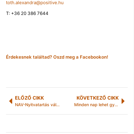
toth.alexandra@positive.hu
T: +36 20 386 7644
Érdekesnek találtad? Oszd meg a Facebookon!
ELŐZŐ CIKK
KÖVETKEZŐ CIKK
NAV-Nyitvatartás változás
Minden nap lehet gyereknap! Mozduljatok ki a gyerekekkel!