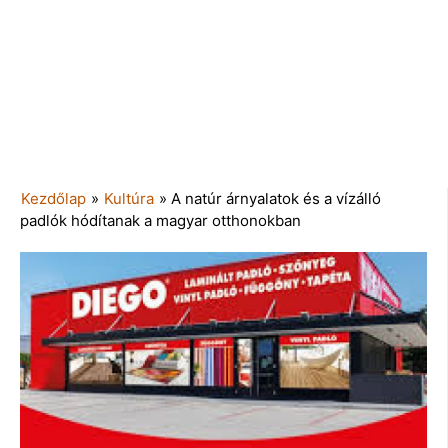
Kezdőlap
»
Kultúra
»
A natúr árnyalatok és a vízálló
padlók hódítanak a magyar otthonokban