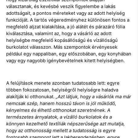
választanak, és kevésbé veszik figyelembe a lakás
adottságait, a pontos méreteket vagy az adott helyiség
funkcióját. A tartós végeredményhez különösen fontos a
megfelelő aljzat kialakítása, a jó alátét és párazáró fólia
kiválasztása, valamint az, hogy a vásárló az adott
helyiségbe megfelelő kopásállóságú és vízállóságú
burkolatot válasszon. Más szempontok érvényesek
például egy nappaliban, egy előszobában, egy konyhában
vagy egy nagyobb igénybevételnek kitett helyiségben.
A felújítások menete azonban tudatosabb lett: egyre
többen fokozatosan, helyiségről helyiségre haladva
alakítják ki otthonukat.
„Azt látjuk, hogy a vásárlók
ma már
nemcsak szép, hanem hosszú távon is jól működő,
kényelmes és élhető otthonokat szeretnének. A
természetes árnyalatok, a vízálló burkolatok és a
könnyen kezelhető textíliák népszerűsége azt mutatja,
hogy az otthonosság mellett a tudatosság is egyre
fontosabb szempont lett a lakberendezésben, egyre