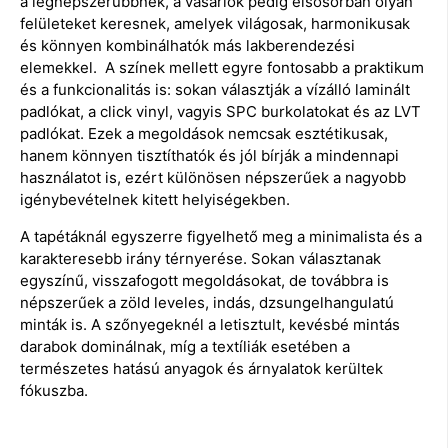
a legnépszerűbbnek, a vásárlók pedig elsősorban olyan
felületeket keresnek, amelyek világosak, harmonikusak
és könnyen kombinálhatók más lakberendezési
elemekkel. A színek mellett egyre fontosabb a praktikum
és a funkcionalitás is: sokan választják a vízálló laminált
padlókat, a click vinyl, vagyis SPC burkolatokat és az LVT
padlókat. Ezek a megoldások nemcsak esztétikusak,
hanem könnyen tisztíthatók és jól bírják a mindennapi
használatot is, ezért különösen népszerűek a nagyobb
igénybevételnek kitett helyiségekben.
A tapétáknál egyszerre figyelhető meg a minimalista és a
karakteresebb irány térnyerése. Sokan választanak
egyszínű, visszafogott megoldásokat, de továbbra is
népszerűek a zöld leveles, indás, dzsungelhangulatú
minták is. A szőnyegeknél a letisztult, kevésbé mintás
darabok dominálnak, míg a textíliák esetében a
természetes hatású anyagok és árnyalatok kerültek
fókuszba.