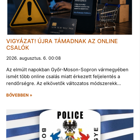
VIGYÁZAT! ÚJRA TÁMADNAK AZ ONLINE
CSALÓK
2026. augusztus. 6. 00:08
Az elmúlt napokban Győr-Moson-Sopron vármegyében
ismét több online csalás miatt érkezett feljelentés a
rendőrségre. Az elkövetők változatos módszerekk…
BŐVEBBEN »