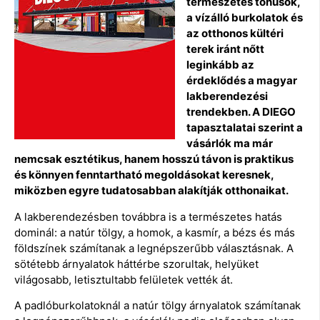
természetes tónusok,
a vízálló burkolatok és
az otthonos kültéri
terek iránt nőtt
leginkább az
érdeklődés a magyar
lakberendezési
trendekben. A DIEGO
tapasztalatai szerint a
vásárlók ma már
nemcsak esztétikus, hanem hosszú távon is praktikus
és könnyen fenntartható megoldásokat keresnek,
miközben egyre tudatosabban alakítják otthonaikat.
A lakberendezésben továbbra is a természetes hatás
dominál: a natúr tölgy, a homok, a kasmír, a bézs és más
földszínek számítanak a legnépszerűbb választásnak. A
sötétebb árnyalatok háttérbe szorultak, helyüket
világosabb, letisztultabb felületek vették át.
A padlóburkolatoknál a natúr tölgy árnyalatok számítanak