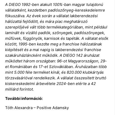
A DIEGO 1992-ben alakult 100%-ban magyar tulajdonú
vállalatként, kezdetben padlószőnyeg-kereskedelemre
fókuszálva. Az évek során a vállalat lakberendezési
hálózattá fejlődött, és mára piac meghatározó
szereplőjévé vált több termékkategóriában, mint például
laminált és vízálló padlók, szőnyegek, padlószőnyegek,
műfüvek, függönyök, karnisok és tapéták. A vállalat elsők
között, 1995-ben kezdte meg a franchise hálózatának
kiépítését és a mai napig is lakberendezési franchise
szakáruházláncként működik. A DIEGO 142 áruházat
működtet három országban: 96-ot Magyarországon, 29-
et Romániában és 17-et Szlovákiában. Áruházaiban több
mint 5.000 féle terméket kínál, és 820.000 klubkártyás
törzsvásárlóval rendelkezik. A vállalat összesített bruttó
kiskereskedelmi árbevétele 2024-ben elérte a 42
milliárd forintot.
További információ:
Tóth Alexandra – Positive Adamsky