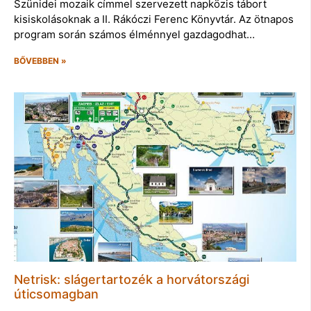
Szünidei mozaik címmel szervezett napközis tábort
kisiskolásoknak a II. Rákóczi Ferenc Könyvtár. Az ötnapos
program során számos élménnyel gazdagodhat…
BŐVEBBEN »
Netrisk: slágertartozék a horvátországi
úticsomagban