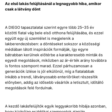
Az első lakás felújításánál a legnagyobb hiba, amikor
csak a látvány dönt
A DIEGO tapasztalatai szerint egyre több 25–35 év
közötti fiatal vág bele első otthona felújításába, és ezzel
együtt egy új szemlélet is megjelenik a
lakberendezésben: a döntéseket sokszor a közösségi
médiában látott inspirációk formálják, így egyre
bátrabban kerülnek előtérbe a karakteresebb minták és
egyedi megoldások, miközben az ár-érték arány továbbra
is fontos szempont marad. Ezzel párhuzamosan a
generációk ízlése is jól elkülönül, míg a fiatalabbak
inkább a trendi, látványosabb enteriőröket részesítik
előnyben, addig az idősebb vásárlók a letisztult, időtálló
megoldások felé fordulnak.
A kezdő lakásfelújítók egyik leggyakoribb hibája azonban,
hogy kizárólag esztétikai szempontok alapján