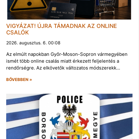
VIGYÁZAT! ÚJRA TÁMADNAK AZ ONLINE
CSALÓK
2026. augusztus. 6. 00:08
Az elmúlt napokban Győr-Moson-Sopron vármegyében
ismét több online csalás miatt érkezett feljelentés a
rendőrségre. Az elkövetők változatos módszerekk…
BŐVEBBEN »