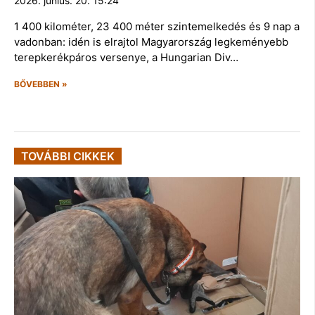
2026. június. 20. 15:24
1 400 kilométer, 23 400 méter szintemelkedés és 9 nap a
vadonban: idén is elrajtol Magyarország legkeményebb
terepkerékpáros versenye, a Hungarian Div…
BŐVEBBEN »
TOVÁBBI CIKKEK