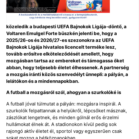
közeledik a budapesti UEFA Bajnokok Ligája-döntő, a
Voltaren Emulgel Forte büszkén jelenti be, hogy a
2025/26-os és 2026/27-es szezonokra az UEFA
Bajnokok Ligája hivatalos licencelt terméke lesz,
tovább erősítve elköteleződését amellett, hogy
mozgásban tartsa az embereket és támogassa őket
abban, hogy teljesebb életet élhessenek. A partnerség
a mozgás iránti közös szenvedélyt ünnepli: a pályán, a
lelátókon és a mindennapokban.
A futball a mozgásról szól, ahogyan a szurkolóké is
A futball jóval túlmutat a pályán: mozgásra inspirál. A
szurkolók felpattannak a helyükről, lépcsőket másznak,
zászlókat lengetnek, és minden gólnál erős érzelmi
hullámokat élnek át. A stadionokon kívül pedig sok
rajongó aktív életet él, sportol vagy egyszerűen csak
sokat mozog a hétköznapokban.