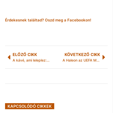
Érdekesnek találtad? Oszd meg a Facebookon!
ELŐZŐ CIKK
KÖVETKEZŐ CIKK
A kávé, ami leleplez: így árulja el a személyiségedet az első korty
A Haleon az UEFA Medical első egészségügyi partnerévé válik egy többéves együttműködés keretében
KAPCSOLÓDÓ CIKKEK