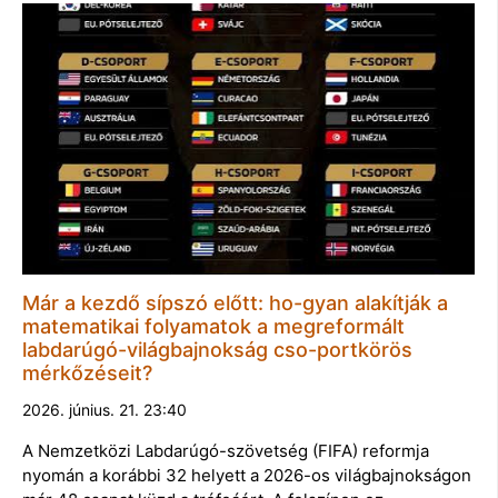
Már a kezdő sípszó előtt: ho-gyan alakítják a
matematikai folyamatok a megreformált
labdarúgó-világbajnokság cso-portkörös
mérkőzéseit?
2026. június. 21. 23:40
A Nemzetközi Labdarúgó-szövetség (FIFA) reformja
nyomán a korábbi 32 helyett a 2026-os világbajnokságon