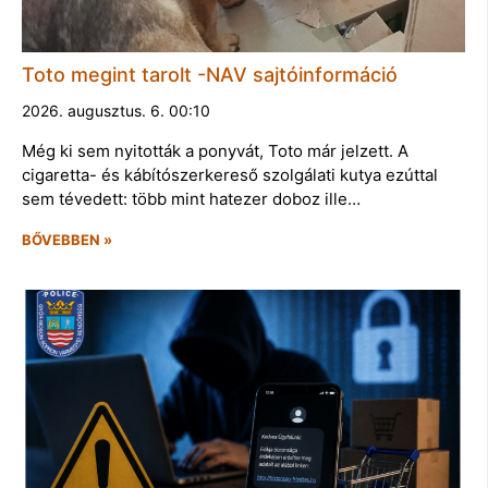
Toto megint tarolt -NAV sajtóinformáció
2026. augusztus. 6. 00:10
Még ki sem nyitották a ponyvát, Toto már jelzett. A
cigaretta- és kábítószerkereső szolgálati kutya ezúttal
sem tévedett: több mint hatezer doboz ille…
BŐVEBBEN »