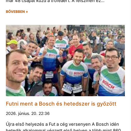
már 48 csapat küzd a trófeáért. A felszínen ez…
BŐVEBBEN »
Futni ment a Bosch és hetedszer is győzött
2026. június. 20. 22:36
Újra első helyezés a Fut a cég versenyen A Bosch idén
hetedik alkalommal végzett első helyen a több mint 860