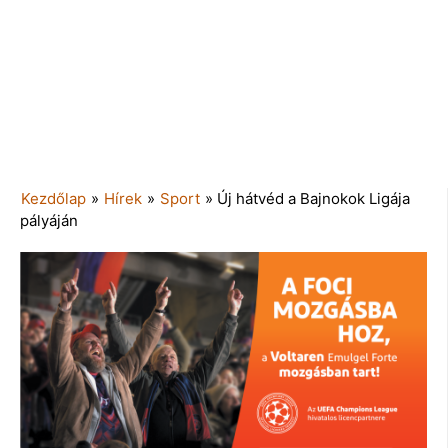
Kezdőlap
»
Hírek
»
Sport
»
Új hátvéd a Bajnokok Ligája
pályáján