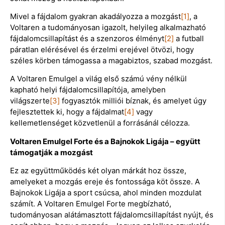
Mivel a fájdalom gyakran akadályozza a mozgást
[1]
, a
Voltaren a tudományosan igazolt, helyileg alkalmazható
fájdalomcsillapítást és a szenzoros élményt
[2]
a futball
páratlan elérésével és érzelmi erejével ötvözi, hogy
széles körben támogassa a magabiztos, szabad mozgást.
A Voltaren Emulgel a világ első számú vény nélkül
kapható helyi fájdalomcsillapítója, amelyben
világszerte
[3]
fogyasztók milliói bíznak, és amelyet úgy
fejlesztettek ki, hogy a fájdalmat
[4]
vagy
kellemetlenséget közvetlenül a forrásánál célozza.
Voltaren Emulgel Forte és a Bajnokok Ligája – együtt
támogatják a mozgást
Ez az együttműködés két olyan márkát hoz össze,
amelyeket a mozgás ereje és fontossága köt össze. A
Bajnokok Ligája a sport csúcsa, ahol minden mozdulat
számít. A Voltaren Emulgel Forte megbízható,
tudományosan alátámasztott fájdalomcsillapítást nyújt, és