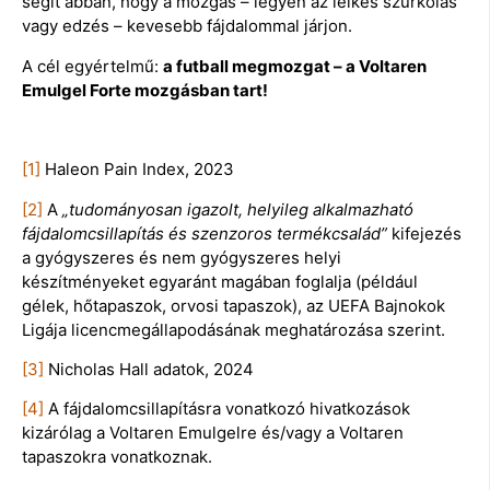
segít abban, hogy a mozgás – legyen az lelkes szurkolás
vagy edzés – kevesebb fájdalommal járjon.
A cél egyértelmű:
a futball megmozgat – a Voltaren
Emulgel Forte mozgásban tart!
[1]
Haleon Pain Index, 2023
[2]
A
„tudományosan igazolt, helyileg alkalmazható
fájdalomcsillapítás és szenzoros termékcsalád”
kifejezés
a gyógyszeres és nem gyógyszeres helyi
készítményeket egyaránt magában foglalja (például
gélek, hőtapaszok, orvosi tapaszok), az UEFA Bajnokok
Ligája licencmegállapodásának meghatározása szerint.
[3]
Nicholas Hall adatok, 2024
[4]
A fájdalomcsillapításra vonatkozó hivatkozások
kizárólag a Voltaren Emulgelre és/vagy a Voltaren
tapaszokra vonatkoznak.