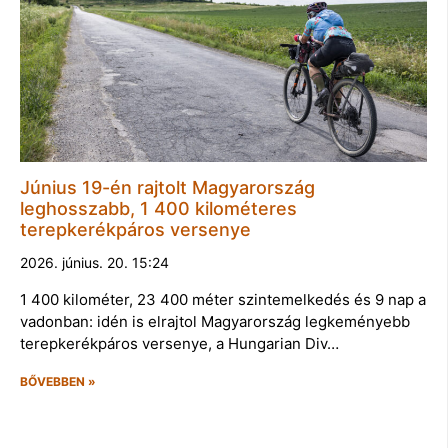
Június 19-én rajtolt Magyarország
leghosszabb, 1 400 kilométeres
terepkerékpáros versenye
2026. június. 20. 15:24
1 400 kilométer, 23 400 méter szintemelkedés és 9 nap a
vadonban: idén is elrajtol Magyarország legkeményebb
terepkerékpáros versenye, a Hungarian Div…
BŐVEBBEN »