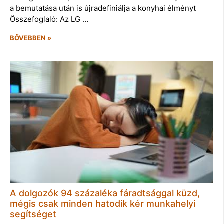
a bemutatása után is újradefiniálja a konyhai élményt
Összefoglaló: Az LG …
BŐVEBBEN »
A dolgozók 94 százaléka fáradtsággal küzd,
mégis csak minden hatodik kér munkahelyi
segítséget