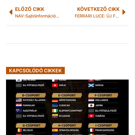
ELŐZŐ CIKK
KÖVETKEZŐ CIKK
NAV-Sajtóinformáció- „Viharfelhők” a stand felett
FERRARI LUCE: ÚJ FEJEZET A MARANELLÓI MÁRKA TÖRTÉNETÉBEN
KAPCSOLÓDÓ CIKKEK