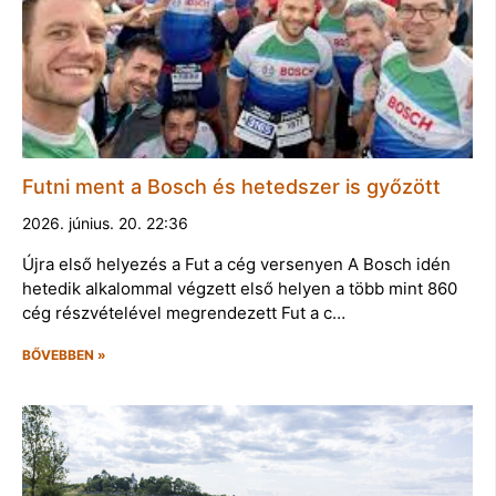
Futni ment a Bosch és hetedszer is győzött
2026. június. 20. 22:36
Újra első helyezés a Fut a cég versenyen A Bosch idén
hetedik alkalommal végzett első helyen a több mint 860
cég részvételével megrendezett Fut a c…
BŐVEBBEN »