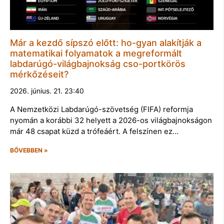
Már a kezdő sípszó előtt: ho-gyan alakítják a
matematikai folyamatok a megreformált
labdarúgó-világbajnokság cso-portkörös
mérkőzéseit?
2026. június. 21. 23:40
A Nemzetközi Labdarúgó-szövetség (FIFA) reformja
nyomán a korábbi 32 helyett a 2026-os világbajnokságon
már 48 csapat küzd a trófeáért. A felszínen ez…
BŐVEBBEN »