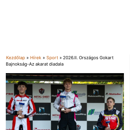
Kezdőlap
»
Hírek
»
Sport
»
2026.II. Országos Gokart
Bajnokság-Az akarat diadala