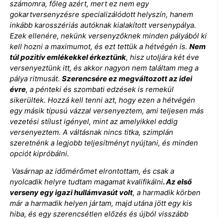
számomra, főleg azért, mert ez nem egy
gokartversenyzésre specializálódott helyszín, hanem
inkább karosszériás autóknak kialakított versenypálya.
Ezek ellenére, nekünk versenyzőknek minden pályából ki
kell hozni a maximumot, és ezt tettük a hétvégén is.
Nem
túl pozitív emlékekkel érkeztünk
, hisz utoljára két éve
versenyeztünk itt, és akkor nagyon nem találtam meg a
pálya ritmusát.
Szerencsére ez megváltozott az idei
évre
, a pénteki és szombati edzések is remekül
sikerültek. Hozzá kell tenni azt, hogy ezen a hétvégén
egy másik típusú vázzal versenyeztem, ami teljesen más
vezetési stílust igényel, mint az amelyikkel eddig
versenyeztem. A váltásnak nincs titka, szimplán
szeretnénk a legjobb teljesítményt nyújtani, és minden
opciót kipróbálni.
Vasárnap az időmérőmet elrontottam, és csak a
nyolcadik helyre tudtam magamat kvalifikálni
. Az első
verseny egy igazi hullámvasút volt
, a harmadik körben
már a harmadik helyen jártam, majd utána jött egy kis
hiba, és egy szerencsétlen előzés és újból visszább