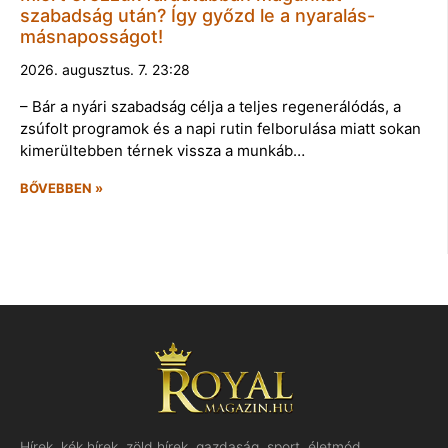
szabadság után? Így győzd le a nyaralás-
másnaposságot!
2026. augusztus. 7. 23:28
– Bár a nyári szabadság célja a teljes regenerálódás, a
zsúfolt programok és a napi rutin felborulása miatt sokan
kimerültebben térnek vissza a munkáb…
BŐVEBBEN »
Hírek, kék hírek, zöld hírek, gazdaság, sport, életmód,