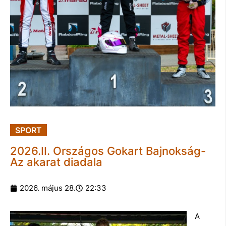
SPORT
2026.II. Országos Gokart Bajnokság-
Az akarat diadala
2026. május 28.
22:33
A