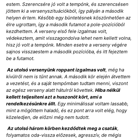
estem. Szerencsére jó volt a tempónk, és szerencsésen
jöttem ki a versenyszituációkból, így pályán a második
helyen értem. Később egy büntetésnek köszönhetően az
élre ugrottam, így a második futamot a pole-pozícióból
kezdhettem. A verseny első fele izgalmas volt,
védekeztem, amit visszagondolva lehet nem kellett volna,
hisz jó volt a tempónk. Minden esetre a verseny végére
sajnos visszaestem a második pozícióba, és itt fejeztem
be a futamot.
Az utolsó versenyünk roppant izgalmas volt
, még ha
kívülről nem is tűnt annak. A második kör elején átvettem
a vezetést, és a saját tempómban tudtam menni, viszont
az egész verseny alatt hátulról követtek.
Hiba nélkül
kellett teljesíteni azt a huszonöt kört, ami a
rendelkezésünkre állt.
Egy minimálissal voltam lassabb,
mint a mögöttem haladó, és ez pont arra volt elég, hogy
közeledjen, de előzni még nem tudott.
Az utolsó három körben kezdődtek meg a csaták
,
folyamatos oda-vissza előzesek, agresszív, de mégis