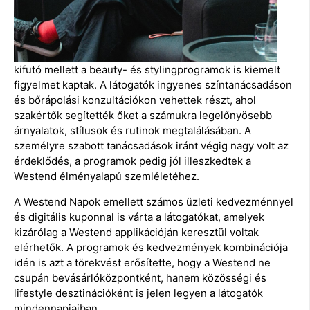
kifutó mellett a beauty- és stylingprogramok is kiemelt
figyelmet kaptak. A látogatók ingyenes színtanácsadáson
és bőrápolási konzultációkon vehettek részt, ahol
szakértők segítették őket a számukra legelőnyösebb
árnyalatok, stílusok és rutinok megtalálásában. A
személyre szabott tanácsadások iránt végig nagy volt az
érdeklődés, a programok pedig jól illeszkedtek a
Westend élményalapú szemléletéhez.
A Westend Napok emellett számos üzleti kedvezménnyel
és digitális kuponnal is várta a látogatókat, amelyek
kizárólag a Westend applikációján keresztül voltak
elérhetők. A programok és kedvezmények kombinációja
idén is azt a törekvést erősítette, hogy a Westend ne
csupán bevásárlóközpontként, hanem közösségi és
lifestyle desztinációként is jelen legyen a látogatók
mindennapjaiban.