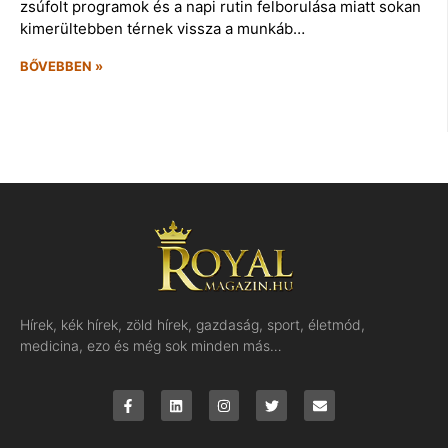
zsúfolt programok és a napi rutin felborulása miatt sokan
kimerültebben térnek vissza a munkáb…
BŐVEBBEN »
Hírek, kék hírek, zöld hírek, gazdaság, sport, életmód,
medicina, ezo és még sok minden más…