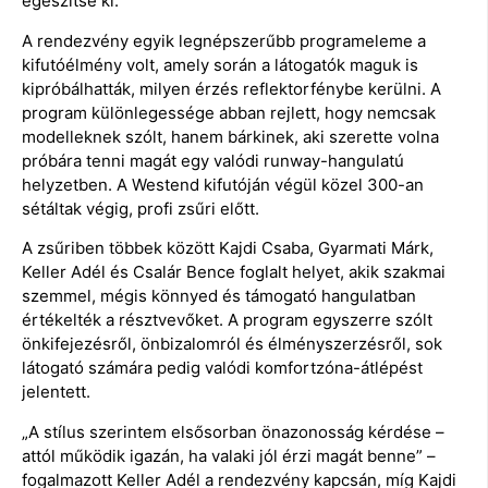
egészítse ki.
A rendezvény egyik legnépszerűbb programeleme a
kifutóélmény volt, amely során a látogatók maguk is
kipróbálhatták, milyen érzés reflektorfénybe kerülni. A
program különlegessége abban rejlett, hogy nemcsak
modelleknek szólt, hanem bárkinek, aki szerette volna
próbára tenni magát egy valódi runway-hangulatú
helyzetben. A Westend kifutóján végül közel 300-an
sétáltak végig, profi zsűri előtt.
A zsűriben többek között Kajdi Csaba, Gyarmati Márk,
Keller Adél és Csalár Bence foglalt helyet, akik szakmai
szemmel, mégis könnyed és támogató hangulatban
értékelték a résztvevőket. A program egyszerre szólt
önkifejezésről, önbizalomról és élményszerzésről, sok
látogató számára pedig valódi komfortzóna-átlépést
jelentett.
„A stílus szerintem elsősorban önazonosság kérdése –
attól működik igazán, ha valaki jól érzi magát benne” –
fogalmazott Keller Adél a rendezvény kapcsán, míg Kajdi