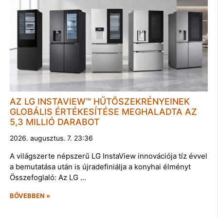
AZ LG INSTAVIEW™ HŰTŐSZEKRÉNYEINEK
GLOBÁLIS ÉRTÉKESÍTÉSE MEGHALADTA AZ
5,3 MILLIÓ DARABOT
2026. augusztus. 7. 23:36
A világszerte népszerű LG InstaView innovációja tíz évvel
a bemutatása után is újradefiniálja a konyhai élményt
Összefoglaló: Az LG …
BŐVEBBEN »