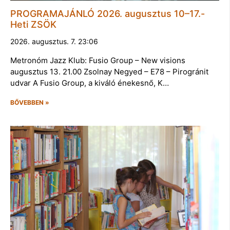
PROGRAMAJÁNLÓ 2026. augusztus 10–17.-
Heti ZSÖK
2026. augusztus. 7. 23:06
Metronóm Jazz Klub: Fusio Group – New visions
augusztus 13. 21.00 Zsolnay Negyed – E78 – Pirogránit
udvar A Fusio Group, a kiváló énekesnő, K…
BŐVEBBEN »