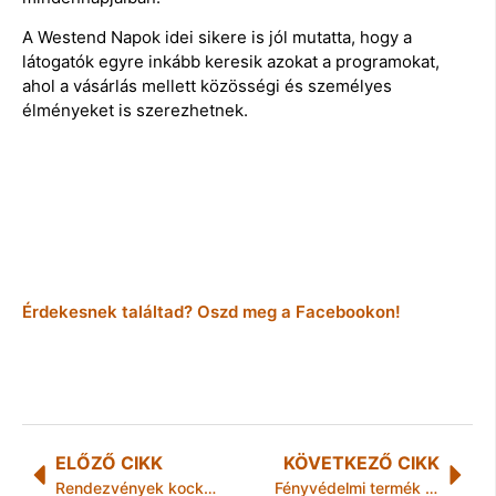
A Westend Napok idei sikere is jól mutatta, hogy a
látogatók egyre inkább keresik azokat a programokat,
ahol a vásárlás mellett közösségi és személyes
élményeket is szerezhetnek.
Érdekesnek találtad? Oszd meg a Facebookon!
ELŐZŐ CIKK
KÖVETKEZŐ CIKK
Rendezvények kockázat elemzése szakmai szempontokból
Fényvédelmi termék kisokos – melyiket vegyük?