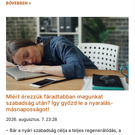
BŐVEBBEN »
Miért érezzük fáradtabban magunkat
szabadság után? Így győzd le a nyaralás-
másnaposságot!
2026. augusztus. 7. 23:28
– Bár a nyári szabadság célja a teljes regenerálódás, a