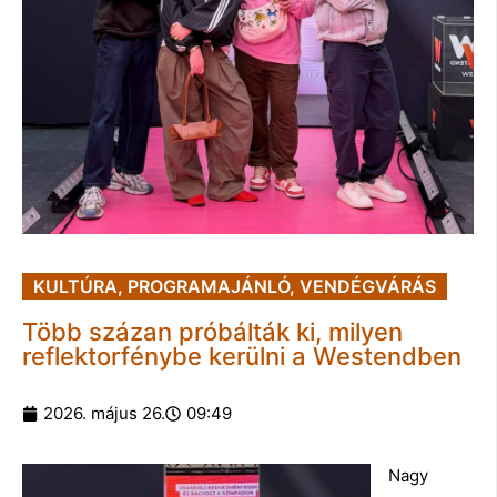
KULTÚRA
,
PROGRAMAJÁNLÓ
,
VENDÉGVÁRÁS
Több százan próbálták ki, milyen
reflektorfénybe kerülni a Westendben
2026. május 26.
09:49
Nagy