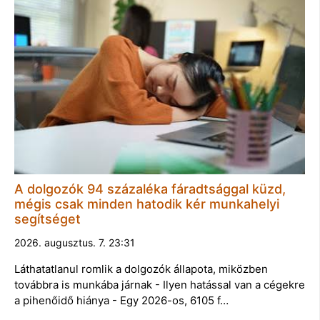
A dolgozók 94 százaléka fáradtsággal küzd,
mégis csak minden hatodik kér munkahelyi
segítséget
2026. augusztus. 7. 23:31
Láthatatlanul romlik a dolgozók állapota, miközben
továbbra is munkába járnak - Ilyen hatással van a cégekre
a pihenőidő hiánya - Egy 2026-os, 6105 f…