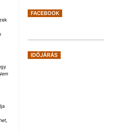
FACEBOOK
zek
k
IDŐJÁRÁS
úgy
Nem
lja
het,