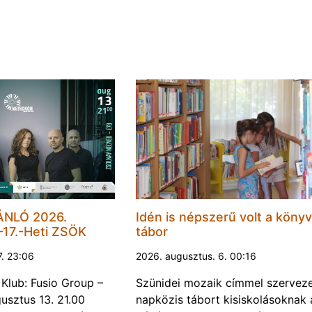
NLÓ 2026.
Idén is népszerű volt a könyv
–17.-Heti ZSÖK
tábor
7. 23:06
2026. augusztus. 6. 00:16
Klub: Fusio Group –
Szünidei mozaik címmel szerveze
usztus 13. 21.00
napközis tábort kisiskolásoknak a