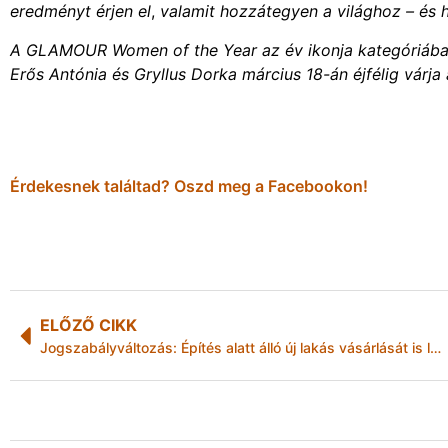
eredményt érjen el
,
valamit hozzátegyen a világhoz – és h
A GLAMOUR Women of the Year az év ikonja kategóriában L
Erős Antónia és Gryllus Dorka március 18-án éjfélig várj
Érdekesnek találtad? Oszd meg a Facebookon!
ELŐZŐ CIKK
Jogszabályváltozás: Építés alatt álló új lakás vásárlását is lehet szakaszosan finanszírozni lakástámogatásból