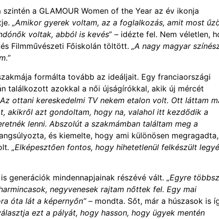
a szintén a GLAMOUR Women of the Year az év ikonja
tje.
„Amikor gyerek voltam, az a foglalkozás, amit most űz
ndónők voltak, abból is kevés
” – idézte fel. Nem véletlen, 
és Filmművészeti Főiskolán töltött.
„A nagy magyar színés
m.”
akmája formálta tovább az ideáljait. Egy franciaországi
n találkozott azokkal a női újságírókkal, akik új mércét
Az ottani kereskedelmi TV nekem etalon volt. Ott láttam m
t, akikről azt gondoltam, hogy na, valahol itt kezdődik a
eretnék lenni. Abszolút a szakmámban találtam meg a
angsúlyozta, és kiemelte, hogy ami különösen megragadta,
lt
. „Elképesztően fontos, hogy hihetetlenül felkészült legyé
is generációk mindennapjainak részévé vált
. „Egyre többs
harmincasok, negyvenesek rajtam nőttek fel. Egy mai
ra óta lát a képernyőn”
– mondta. Sőt, már a húszasok is í
választja ezt a pályát, hogy hasson, hogy ügyek mentén