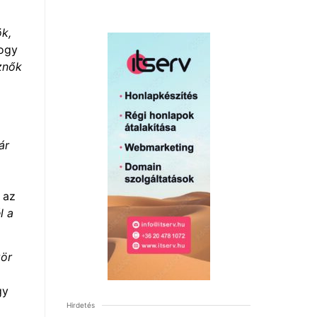
ök,
hogy
znők
ár
 az
l a
zör
gy
Hirdetés