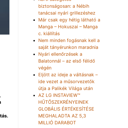
biztonságosan: a Nébih
tanácsai nyári grillezéshez
Már csak egy hétig látható a
Manga – Hokuszai – Manga
c. kiállítás
Nem minden fogásnak kell a
saját tányérunkon maradnia
Nyári ellenőrzések a
Balatonnál – az első félidő
végén
Eljött az ideje a váltásnak –
ide vezet a műsorvezetők
útja a Palikék Világa után
,
AZ LG INSTAVIEW™
n
HŰTŐSZEKRÉNYEINEK
GLOBÁLIS ÉRTÉKESÍTÉSE
tás.
MEGHALADTA AZ 5,3
MILLIÓ DARABOT