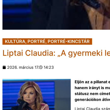
KULTÚRA
,
PORTRÉ
,
PORTRÉ-KINCSTÁR
Liptai Claudia: „A gyermeki le
2026. március 17.
14:23
Eljön az a pillan
hanem irányt is mu
státusz nem címet
generációkon átíve
Liptai Claudia sz