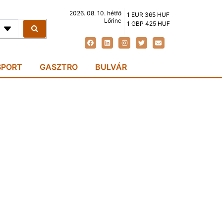
2026. 08. 10. hétfő
1 EUR 365 HUF
Lőrinc
1 GBP 425 HUF
SPORT
GASZTRO
BULVÁR