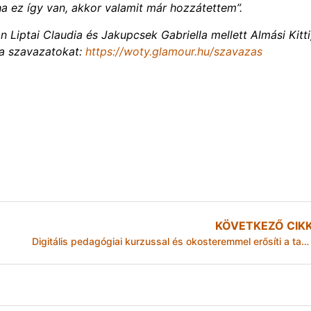
a ez így van, akkor valamit már hozzátettem”.
iptai Claudia és Jakupcsek Gabriella mellett Almási Kitti
a a szavazatokat:
https://woty.glamour.hu/szavazas
KÖVETKEZŐ CIK
Digitális pedagógiai kurzussal és okosteremmel erősíti a tanárképzést a One Alapítvány a Miskolci Egyetemen