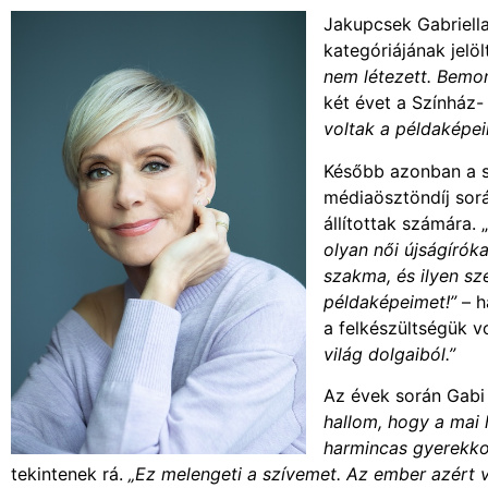
Jakupcsek Gabriell
kategóriájának jelöl
nem létezett. Bemo
két évet a Színház- 
voltak a példaképei
Később azonban a sz
médiaösztöndíj sorá
állítottak számára. „
olyan női újságíróka
szakma, és ilyen sz
példaképeimet!”
– h
a felkészültségük vo
világ dolgaiból.”
Az évek során Gabi 
hallom, hogy a mai 
harmincas gyerekko
tekintenek rá.
„Ez melengeti a szívemet. Az ember azért 