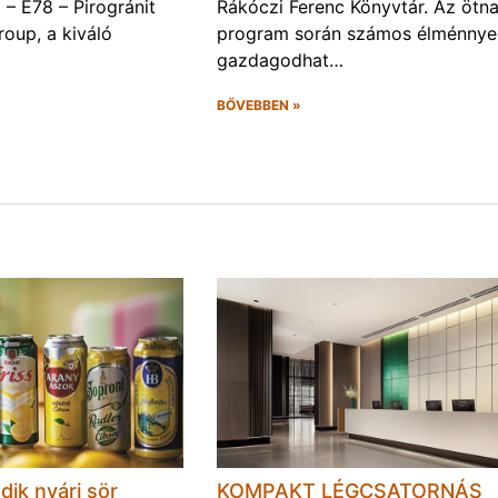
– E78 – Pirogránit
Rákóczi Ferenc Könyvtár. Az ötn
roup, a kiváló
program során számos élménnye
gazdagodhat…
BŐVEBBEN »
ik nyári sör
KOMPAKT LÉGCSATORNÁS