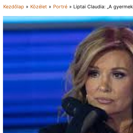
Kezdőlap
»
Közélet
»
Portré
»
Liptai Claudia: „A gyermeki