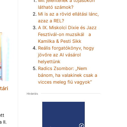
Mit jelentenek a tojásokon
látható számok?
Mi is az a rövid ellátási lánc,
azaz a REL?
A IX. Miskolci Dixie és Jazz
Fesztivál-on muzsikál a
Kamilka & Pesti Sikk
Reális forgatókönyv, hogy
jövőre az AI vásárol
helyettünk
Radics Zsombor: „Nem
bánom, ha valakinek csak a
vicces meleg fiú vagyok”
tári
Hirdetés
tt
 II.