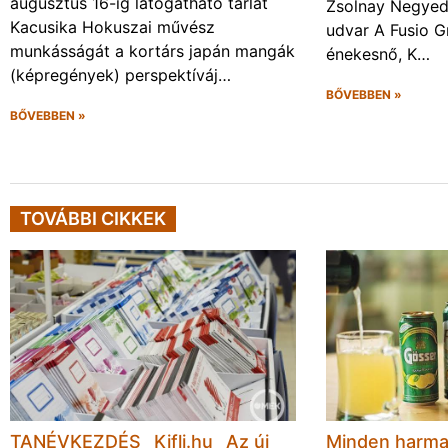
augusztus 16-ig látogatható tárlat
Zsolnay Negyed 
Kacusika Hokuszai művész
udvar A Fusio G
munkásságát a kortárs japán mangák
énekesnő, K…
(képregények) perspektíváj…
BŐVEBBEN »
BŐVEBBEN »
TOVÁBBI CIKKEK
TANÉVKEZDÉS_ Kifli.hu _Az új
Minden harmad