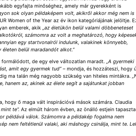
nkább egyfajta minőséghez, amely már gyerekként is
yon sok olyan példaképem volt, akikről akkor még nem is
 Women of the Year az év ikon kategóriájának jelöltje. E
lyan emberek, akik
„az életükön belül valami döbbeneteset
 alkotókról, számomra az volt a meghatározó, hogy képese
dannyian egy startvonalról indulunk, valakinek könnyebb,
 életen belül maradandót alkot.”
formálódott, de egy elve változatlan maradt.
„A gyermeki
zást, amit egy gyermek tud”
– mondja, és hozzáteszi, hogy 
 pedig ma talán még nagyobb szükség van hiteles mintákra.
„
gre, hanem az, akinek az élete segít a sajátunkat jobban
bba, hogy ő maga vált inspirációvá mások számára
.
Claudia
 mint te”.
Az elmúlt három évben, az önálló estjein tapaszta
or példává válok.
Számomra a példakép fogalma nem
p nem feltétlenül valaki, aki máshogy csinálja, mint te. Le