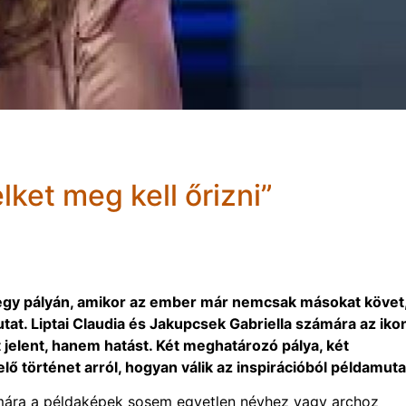
lket meg kell őrizni”
at egy pályán, amikor az ember már nemcsak másokat követ
tat. Liptai Claudia és Jakupcsek Gabriella számára az iko
 jelent, hanem hatást. Két meghatározó pálya, két
lő történet arról, hogyan válik az inspirációból példamuta
ámára a példaképek sosem egyetlen névhez vagy archoz