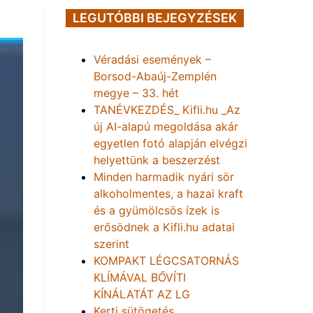
LEGUTÓBBI BEJEGYZÉSEK
Véradási események –
Borsod-Abaúj-Zemplén
megye – 33. hét
TANÉVKEZDÉS_ Kifli.hu _Az
új AI-alapú megoldása akár
egyetlen fotó alapján elvégzi
helyettünk a beszerzést
Minden harmadik nyári sör
alkoholmentes, a hazai kraft
és a gyümölcsös ízek is
erősödnek a Kifli.hu adatai
szerint
KOMPAKT LÉGCSATORNÁS
KLÍMÁVAL BŐVÍTI
KÍNÁLATÁT AZ LG
Kerti sütögetés