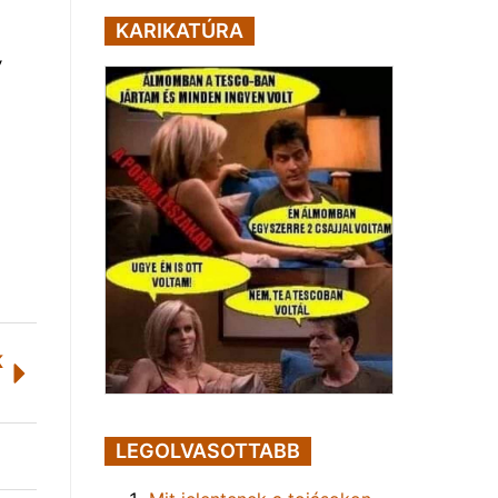
KARIKATÚRA
,
K
LEGOLVASOTTABB