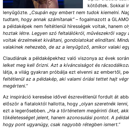
kötődtek. Sokkal i
lenyűgözte
. „Csupán egy embert nem tudok kiemelni. Nag
tudtam, hogy annak számítanak”
– fogalmazott a GLAMOUR
a példaképek nem feltétlenül hírességek voltak, hanem o
hoztak létre
.
Legyen szó feltalálókról, művészekről vagy
voltak érzelmeket kiváltani, gondolatokat elindítani. Min
valakinek nehezebb, de az a lenyűgöző, amikor valaki egy
Claudiának a példaképekhez való viszonya az évek során 
lelket meg kell őrizni. Azt a kíváncsiságot és rácsodálko
látja, a világ gyakran próbálja ezt elvenni az embertől,
feltétlenül az a példakép, aki valami óriási tettet hajt vé
megérteni.”
Az inspiráció keresése idővel észrevétlenül fordult át a
először a fiataloktól hallotta, hogy
„olyan szeretnék lenni,
ezt a legerősebben
. „Ha a történetem megérinti őket, akk
tökéletességet jelent, hanem azonosulási pontot. A példaké
hogy pont ugyanúgy, csak nagyobb rétegben ismert.”