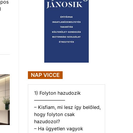
apos
l
NAP VICCE
1) Folyton hazudozik
——————–
– Kisfiam, mi lesz így belőled,
hogy folyton csak
hazudozol?
– Ha ügyetlen vagyok