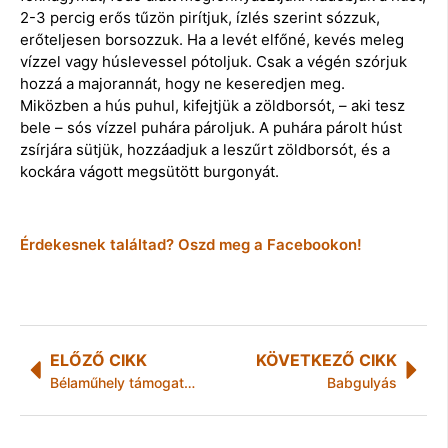
2-3 percig erős tűzön pirítjuk, ízlés szerint sózzuk,
erőteljesen borsozzuk. Ha a levét elfőné, kevés meleg
vízzel vagy húslevessel pótoljuk. Csak a végén szórjuk
hozzá a majorannát, hogy ne keseredjen meg.
Miközben a hús puhul, kifejtjük a zöldborsót, – aki tesz
bele – sós vízzel puhára pároljuk. A puhára párolt húst
zsírjára sütjük, hozzáadjuk a leszűrt zöldborsót, és a
kockára vágott megsütött burgonyát.
Érdekesnek találtad? Oszd meg a Facebookon!
ELŐZŐ CIKK
KÖVETKEZŐ CIKK
Bélaműhely támogatói koncert– Október 30., Három Holló – Segíts, hogy a biciklidob és a teknóteknő tovább szóljon!
Babgulyás