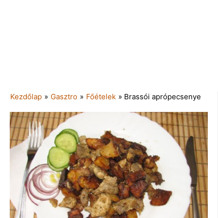
Kezdőlap
»
Gasztro
»
Főételek
»
Brassói aprópecsenye