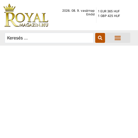
2026. 08. 9. vasárnap
1 EUR 365 HUF
Emőd
1 GBP 425 HUF