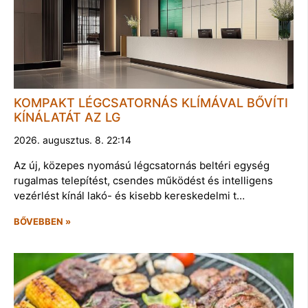
KOMPAKT LÉGCSATORNÁS KLÍMÁVAL BŐVÍTI
KÍNÁLATÁT AZ LG
2026. augusztus. 8. 22:14
Az új, közepes nyomású légcsatornás beltéri egység
rugalmas telepítést, csendes működést és intelligens
vezérlést kínál lakó- és kisebb kereskedelmi t…
BŐVEBBEN »