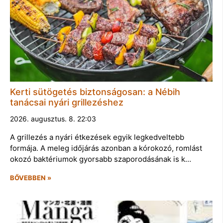
Kerti sütögetés biztonságosan: a Nébih
tanácsai nyári grillezéshez
2026. augusztus. 8. 22:03
A grillezés a nyári étkezések egyik legkedveltebb
formája. A meleg időjárás azonban a kórokozó, romlást
okozó baktériumok gyorsabb szaporodásának is k…
BŐVEBBEN »