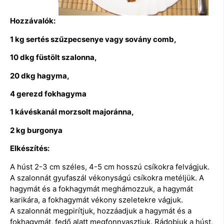
Hozzávalók:
1 kg sertés szűzpecsenye vagy sovány comb,
10 dkg füstölt szalonna,
20 dkg hagyma,
4 gerezd fokhagyma
1 kávéskanál morzsolt majoránna,
2 kg burgonya
Elkészítés:
A húst 2-3 cm széles, 4-5 cm hosszú csíkokra felvágjuk.
A szalonnát gyufaszál vékonyságú csíkokra metéljük. A
hagymát és a fokhagymát meghámozzuk, a hagymát
karikára, a fokhagymát vékony szeletekre vágjuk.
A szalonnát megpirítjuk, hozzáadjuk a hagymát és a
fokhagymát, fedő alatt megfonnyasztjuk. Rádobjuk a húst,