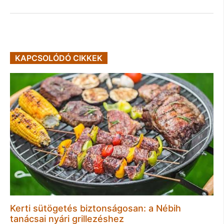
KAPCSOLÓDÓ CIKKEK
Kerti sütögetés biztonságosan: a Nébih
tanácsai nyári grillezéshez