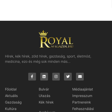
Hírek, kék hírek, zöld hírek, gazdaság, sport, életmód,
medicina, ezo és még sok minden más…
Főoldal
Bulvár
Médiaajánlat
Aktuális
Utazás
Impresszum
Gazdaság
Kék hírek
Partnereink
Kultúra
Felhasználási