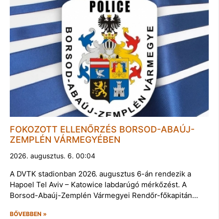
FOKOZOTT ELLENŐRZÉS BORSOD-ABAÚJ-
ZEMPLÉN VÁRMEGYÉBEN
2026. augusztus. 6. 00:04
A DVTK stadionban 2026. augusztus 6-án rendezik a
Hapoel Tel Aviv – Katowice labdarúgó mérkőzést. A
Borsod-Abaúj-Zemplén Vármegyei Rendőr-főkapitán…
BŐVEBBEN »