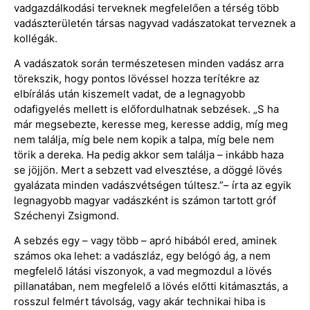
vadgazdálkodási terveknek megfelelően a térség több
vadászterületén társas nagyvad vadászatokat terveznek a
kollégák.
A vadászatok során természetesen minden vadász arra
törekszik, hogy pontos lövéssel hozza terítékre az
elbírálás után kiszemelt vadat, de a legnagyobb
odafigyelés mellett is előfordulhatnak sebzések. „S ha
már megsebezte, keresse meg, keresse addig, míg meg
nem találja, míg bele nem kopik a talpa, míg bele nem
törik a dereka. Ha pedig akkor sem találja – inkább haza
se jöjjön. Mert a sebzett vad elvesztése, a döggé lövés
gyalázata minden vadászvétségen túltesz.”– írta az egyik
legnagyobb magyar vadászként is számon tartott gróf
Széchenyi Zsigmond.
A sebzés egy – vagy több – apró hibából ered, aminek
számos oka lehet: a vadászláz, egy belógó ág, a nem
megfelelő látási viszonyok, a vad megmozdul a lövés
pillanatában, nem megfelelő a lövés előtti kitámasztás, a
rosszul felmért távolság, vagy akár technikai hiba is