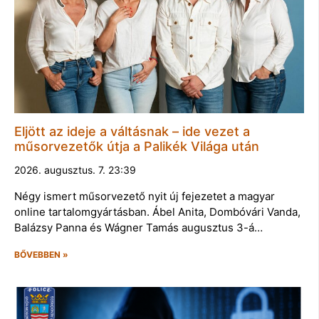
Eljött az ideje a váltásnak – ide vezet a
műsorvezetők útja a Palikék Világa után
2026. augusztus. 7. 23:39
Négy ismert műsorvezető nyit új fejezetet a magyar
online tartalomgyártásban. Ábel Anita, Dombóvári Vanda,
Balázsy Panna és Wágner Tamás augusztus 3-á…
BŐVEBBEN »