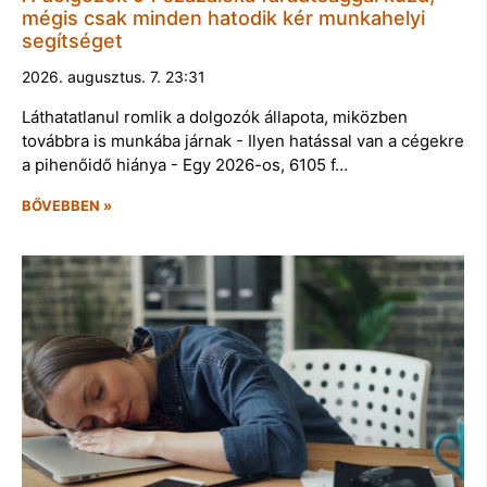
mégis csak minden hatodik kér munkahelyi
segítséget
2026. augusztus. 7. 23:31
Láthatatlanul romlik a dolgozók állapota, miközben
továbbra is munkába járnak - Ilyen hatással van a cégekre
a pihenőidő hiánya - Egy 2026-os, 6105 f…
BŐVEBBEN »