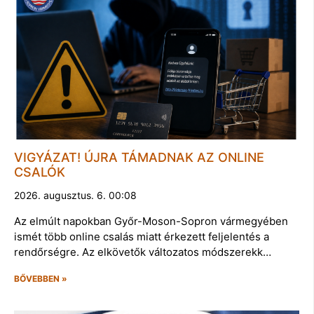
VIGYÁZAT! ÚJRA TÁMADNAK AZ ONLINE
CSALÓK
2026. augusztus. 6. 00:08
Az elmúlt napokban Győr-Moson-Sopron vármegyében
ismét több online csalás miatt érkezett feljelentés a
rendőrségre. Az elkövetők változatos módszerekk…
BŐVEBBEN »