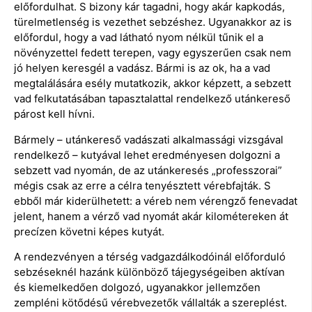
előfordulhat. S bizony kár tagadni, hogy akár kapkodás,
türelmetlenség is vezethet sebzéshez. Ugyanakkor az is
előfordul, hogy a vad látható nyom nélkül tűnik el a
növényzettel fedett terepen, vagy egyszerűen csak nem
jó helyen keresgél a vadász. Bármi is az ok, ha a vad
megtalálására esély mutatkozik, akkor képzett, a sebzett
vad felkutatásában tapasztalattal rendelkező utánkereső
párost kell hívni.
Bármely – utánkereső vadászati alkalmassági vizsgával
rendelkező – kutyával lehet eredményesen dolgozni a
sebzett vad nyomán, de az utánkeresés „professzorai”
mégis csak az erre a célra tenyésztett vérebfajták. S
ebből már kiderülhetett: a véreb nem vérengző fenevadat
jelent, hanem a vérző vad nyomát akár kilométereken át
precízen követni képes kutyát.
A rendezvényen a térség vadgazdálkodóinál előforduló
sebzéseknél hazánk különböző tájegységeiben aktívan
és kiemelkedően dolgozó, ugyanakkor jellemzően
zempléni kötődésű vérebvezetők vállalták a szereplést.