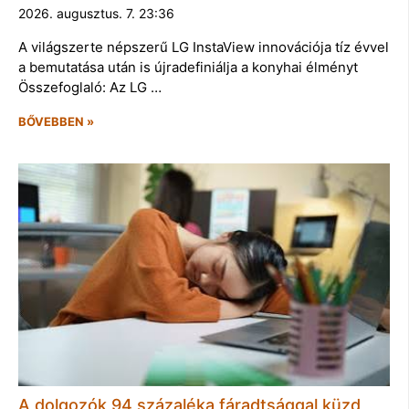
2026. augusztus. 7. 23:36
A világszerte népszerű LG InstaView innovációja tíz évvel
a bemutatása után is újradefiniálja a konyhai élményt
Összefoglaló: Az LG …
BŐVEBBEN »
A dolgozók 94 százaléka fáradtsággal küzd,