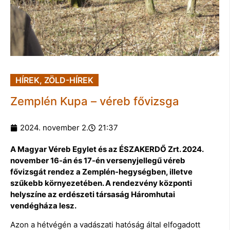
HÍREK
,
ZÖLD-HÍREK
Zemplén Kupa – véreb fővizsga
2024. november 2.
21:37
A Magyar Véreb Egylet és az ÉSZAKERDŐ Zrt. 2024.
november 16-án és 17-én versenyjellegű véreb
fővizsgát rendez a Zemplén-hegységben, illetve
szűkebb környezetében. A rendezvény központi
helyszíne az erdészeti társaság Háromhutai
vendégháza lesz.
Azon a hétvégén a vadászati hatóság által elfogadott