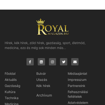
Hírek, kék hírek, zöld hírek, gazdaság, sport, életmód,
medicina, ezo és még sok minden más…
Főoldal
Bulvár
Médiaajánlat
Aktuális
Utazás
Impresszum
Gazdaság
Kék hírek
Partnereink
Kultúra
Felhasználási
Archívum
feltételek
Technika
Adatvédelem
Medicina