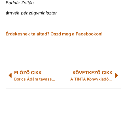
Bodnár Zoltán
árnyék-pénzügyminiszter
Érdekesnek találtad? Oszd meg a Facebookon!
ELŐZŐ CIKK
KÖVETKEZŐ CIKK
Borics Ádám tavasszal újra ketrecbe száll
A TINTA Könyvkiadó 5 millió Ft keretösszeggel kiírta a Lőrincze Lajos 2024. könyv- és könyvtárbővítési pályázatot