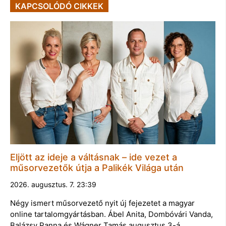
KAPCSOLÓDÓ CIKKEK
Eljött az ideje a váltásnak – ide vezet a
műsorvezetők útja a Palikék Világa után
2026. augusztus. 7. 23:39
Négy ismert műsorvezető nyit új fejezetet a magyar
online tartalomgyártásban. Ábel Anita, Dombóvári Vanda,
Balázsy Panna és Wágner Tamás augusztus 3-á…