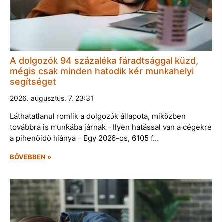
A dolgozók 94 százaléka fáradtsággal küzd,
mégis csak minden hatodik kér munkahelyi
segítséget
2026. augusztus. 7. 23:31
Láthatatlanul romlik a dolgozók állapota, miközben
továbbra is munkába járnak - Ilyen hatással van a cégekre
a pihenőidő hiánya - Egy 2026-os, 6105 f…
BŐVEBBEN »