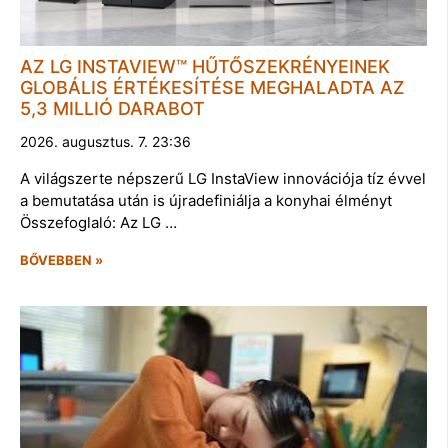
AZ LG INSTAVIEW™ HŰTŐSZEKRÉNYEINEK
GLOBÁLIS ÉRTÉKESÍTÉSE MEGHALADTA AZ
5,3 MILLIÓ DARABOT
2026. augusztus. 7. 23:36
A világszerte népszerű LG InstaView innovációja tíz évvel
a bemutatása után is újradefiniálja a konyhai élményt
Összefoglaló: Az LG …
BŐVEBBEN »