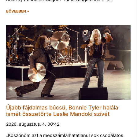
BŐVEBBEN »
Újabb fájdalmas búcsú, Bonnie Tyler halála
ismét összetörte Leslie Mandoki szívét
2026. augusztus. 4. 00:42
„Köszönöm azt a megszámlálhatatlanul sok csodálatos