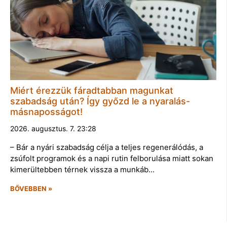
Miért érezzük fáradtabban magunkat
szabadság után? Így győzd le a nyaralás-
másnaposságot!
2026. augusztus. 7. 23:28
– Bár a nyári szabadság célja a teljes regenerálódás, a
zsúfolt programok és a napi rutin felborulása miatt sokan
kimerültebben térnek vissza a munkáb…
BŐVEBBEN »