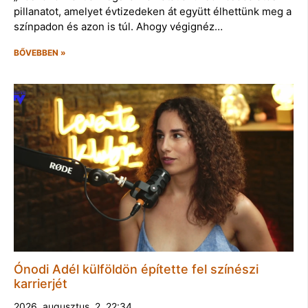
pillanatot, amelyet évtizedeken át együtt élhettünk meg a
színpadon és azon is túl. Ahogy végignéz…
BŐVEBBEN »
Ónodi Adél külföldön építette fel színészi
karrierjét
2026. augusztus. 2. 22:34