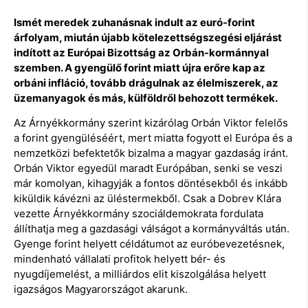
Ismét meredek zuhanásnak indult az euró-forint
árfolyam, miután újabb kötelezettségszegési eljárást
indított az Európai Bizottság az Orbán-kormánnyal
szemben. A gyengülő forint miatt újra erőre kap az
orbáni infláció, tovább drágulnak az élelmiszerek, az
üzemanyagok és más, külföldről behozott termékek.
Az Árnyékkormány szerint kizárólag Orbán Viktor felelős
a forint gyengüléséért, mert miatta fogyott el Európa és a
nemzetközi befektetők bizalma a magyar gazdaság iránt.
Orbán Viktor egyedül maradt Európában, senki se veszi
már komolyan, kihagyják a fontos döntésekből és inkább
kiküldik kávézni az üléstermekből. Csak a Dobrev Klára
vezette Árnyékkormány szociáldemokrata fordulata
állíthatja meg a gazdasági válságot a kormányváltás után.
Gyenge forint helyett céldátumot az euróbevezetésnek,
mindenható vállalati profitok helyett bér- és
nyugdíjemelést, a milliárdos elit kiszolgálása helyett
igazságos Magyarországot akarunk.