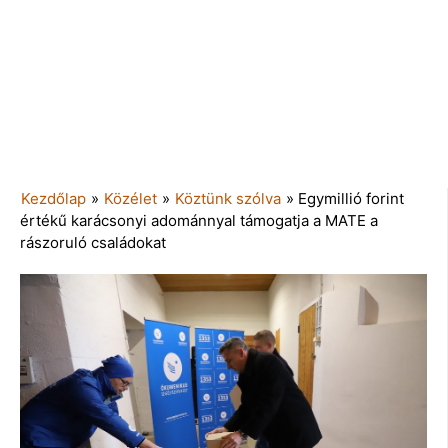
Kezdőlap
»
Közélet
»
Köztünk szólva
»
Egymillió forint
értékű karácsonyi adománnyal támogatja a MATE a
rászoruló családokat