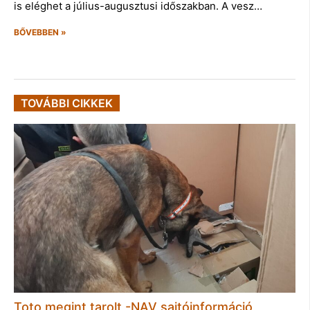
is eléghet a július-augusztusi időszakban. A vesz…
BŐVEBBEN »
TOVÁBBI CIKKEK
Toto megint tarolt -NAV sajtóinformáció