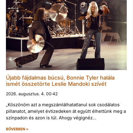
Újabb fájdalmas búcsú, Bonnie Tyler halála
ismét összetörte Leslie Mandoki szívét
2026. augusztus. 4. 00:42
„Köszönöm azt a megszámlálhatatlanul sok csodálatos
pillanatot, amelyet évtizedeken át együtt élhettünk meg a
színpadon és azon is túl. Ahogy végignéz…
BŐVEBBEN »