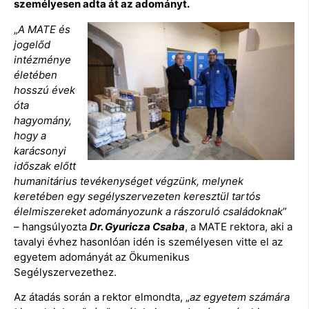
személyesen adta át az adományt.
„
A MATE és
jogelőd
intézménye
életében
hosszú évek
óta
hagyomány,
hogy a
karácsonyi
időszak előtt
humanitárius tevékenységet végzünk, melynek
keretében egy segélyszervezeten keresztül tartós
élelmiszereket adományozunk a rászoruló családoknak
”
– hangsúlyozta
Dr. Gyuricza Csaba
, a MATE rektora, aki a
tavalyi évhez hasonlóan idén is személyesen vitte el az
egyetem adományát az Ökumenikus
Segélyszervezethez.
Az átadás során a rektor elmondta, „
az egyetem számára