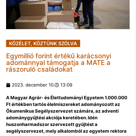
KÖZÉLET
,
KÖZTÜNK SZÓLVA
Egymillió forint értékű karácsonyi
adománnyal támogatja a MATE a
rászoruló családokat
2023. december 10.
13:09
A Magyar Agrár- és Élettudományi Egyetem 1.000.000
Ft értékben tartós élelmiszereket adományozott az
Ökumenikus Segélyszervezet számára, az adventi
adománygyűjtési akciója keretében. Idén
huszonharmadszor szervezett gyűjtést a
segélyszervezet, mely alkalomból az egyetem rektora