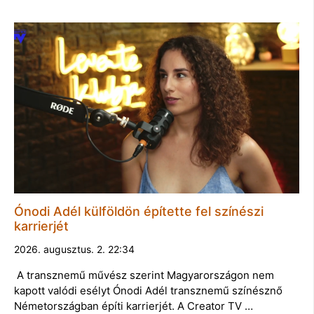
Ónodi Adél külföldön építette fel színészi
karrierjét
2026. augusztus. 2. 22:34
A transznemű művész szerint Magyarországon nem
kapott valódi esélyt Ónodi Adél transznemű színésznő
Németországban építi karrierjét. A Creator TV …