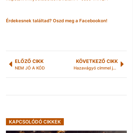
Érdekesnek találtad? Oszd meg a Facebookon!
ELŐZŐ CIKK
KÖVETKEZŐ CIKK
NEM JÓ A KÓD
Hazavágyó címmel jelent meg a MattSet új albuma
KAPCSOLÓDÓ CIKKEK