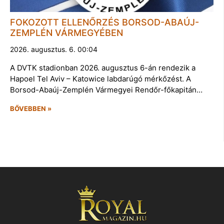
FOKOZOTT ELLENŐRZÉS BORSOD-ABAÚJ-
ZEMPLÉN VÁRMEGYÉBEN
2026. augusztus. 6. 00:04
A DVTK stadionban 2026. augusztus 6-án rendezik a
Hapoel Tel Aviv – Katowice labdarúgó mérkőzést. A
Borsod-Abaúj-Zemplén Vármegyei Rendőr-főkapitán…
BŐVEBBEN »