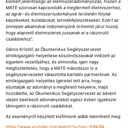
kiemelt jelentőségű az élelmiszeradományozás, hiszen a
MATE szorosan kapcsolódik a megtermelt élelmiszerhez,
az agrár- és élelmiszertudományok területén folytat
képzéseket, kutatásokat, termékfejlesztéseket. Ezért az
ünnepek alkalmával intézményünk örömmel járul hozzá,
hogy alapvető élelmiszerek jussanak el a rászoruló
családokhoz
”.
Gáncs Kristóf, az Ökumenikus Segélyszervezet
elnökigazgató-helyettese köszönőszavakat intézett az
egyetem vezetőjéhez, és elmondta, igen nagy
megtiszteltetés, hogy a MATE másodszor is a
segélyszervezetet választotta karitatív partnerének. Az
elnökigazgató-helyettes ígéretet tett arra, hogy
eljuttatják az adományt a megfelelő helyekre, majd
hozzátette, az Ökumenikus Segélyszervezet az advent
idején beérkező adományokból egész évben igyekszik
támogatni a rászoruló családokat.
Az eseményről készített kisfilmünk alább tekinthető meg:
https://www.youtube.com/watch?v=5ssc-fHNQf4