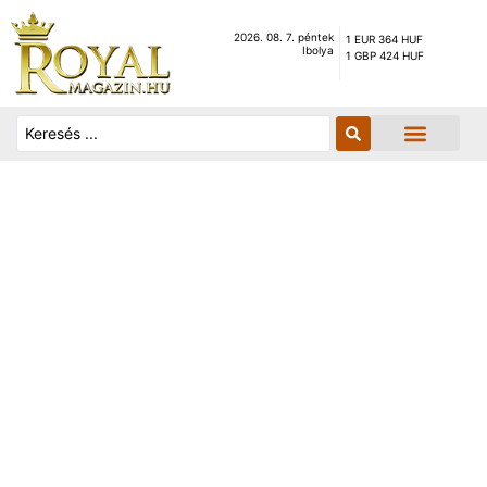
2026. 08. 7. péntek
1 EUR 364 HUF
Ibolya
1 GBP 424 HUF