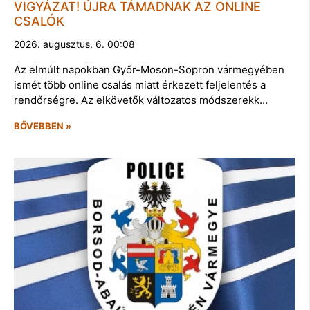
VIGYÁZAT! ÚJRA TÁMADNAK AZ ONLINE
CSALÓK
2026. augusztus. 6. 00:08
Az elmúlt napokban Győr-Moson-Sopron vármegyében
ismét több online csalás miatt érkezett feljelentés a
rendőrségre. Az elkövetők változatos módszerekk…
BŐVEBBEN »