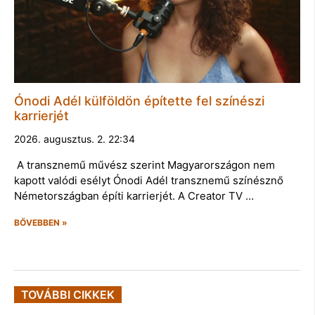
Ónodi Adél külföldön építette fel színészi
karrierjét
2026. augusztus. 2. 22:34
A transznemű művész szerint Magyarországon nem
kapott valódi esélyt Ónodi Adél transznemű színésznő
Németországban építi karrierjét. A Creator TV …
BŐVEBBEN »
TOVÁBBI CIKKEK