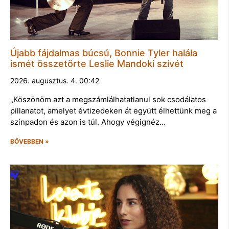
Újabb fájdalmas búcsú, Bonnie Tyler halála
ismét összetörte Leslie Mandoki szívét
2026. augusztus. 4. 00:42
„Köszönöm azt a megszámlálhatatlanul sok csodálatos
pillanatot, amelyet évtizedeken át együtt élhettünk meg a
színpadon és azon is túl. Ahogy végignéz…
BŐVEBBEN »