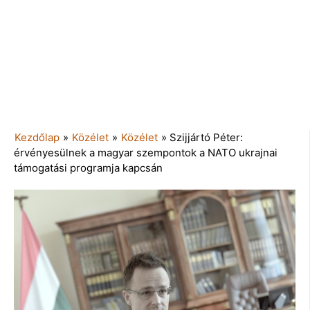
Kezdőlap
»
Közélet
»
Közélet
»
Szijjártó Péter:
érvényesülnek a magyar szempontok a NATO ukrajnai
támogatási programja kapcsán