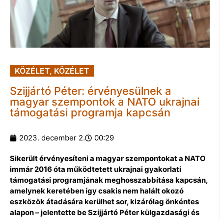
KÖZÉLET
,
KÖZÉLET
Szijjártó Péter: érvényesülnek a
magyar szempontok a NATO ukrajnai
támogatási programja kapcsán
2023. december 2.
00:29
Sikerült érvényesíteni a magyar szempontokat a NATO
immár 2016 óta működtetett ukrajnai gyakorlati
támogatási programjának meghosszabbítása kapcsán,
amelynek keretében így csakis nem halált okozó
eszközök átadására kerülhet sor, kizárólag önkéntes
alapon – jelentette be Szijjártó Péter külgazdasági és