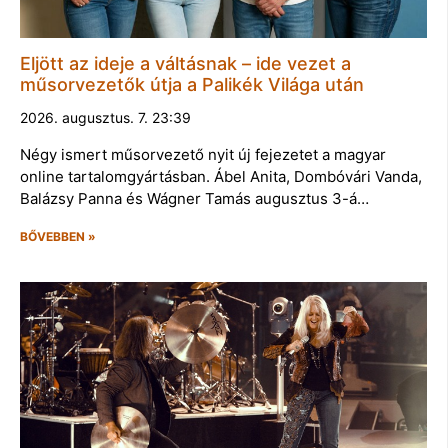
Eljött az ideje a váltásnak – ide vezet a
műsorvezetők útja a Palikék Világa után
2026. augusztus. 7. 23:39
Négy ismert műsorvezető nyit új fejezetet a magyar
online tartalomgyártásban. Ábel Anita, Dombóvári Vanda,
Balázsy Panna és Wágner Tamás augusztus 3-á…
BŐVEBBEN »