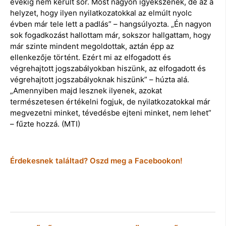
évekig nem került sor. Most nagyon igyekszenek, de az a
helyzet, hogy ilyen nyilatkozatokkal az elmúlt nyolc
évben már tele lett a padlás” – hangsúlyozta. „Én nagyon
sok fogadkozást hallottam már, sokszor hallgattam, hogy
már szinte mindent megoldottak, aztán épp az
ellenkezője történt. Ezért mi az elfogadott és
végrehajtott jogszabályokban hiszünk, az elfogadott és
végrehajtott jogszabályoknak hiszünk” – húzta alá.
„Amennyiben majd lesznek ilyenek, azokat
természetesen értékelni fogjuk, de nyilatkozatokkal már
megvezetni minket, tévedésbe ejteni minket, nem lehet”
– fűzte hozzá. (MTI)
Érdekesnek találtad? Oszd meg a Facebookon!