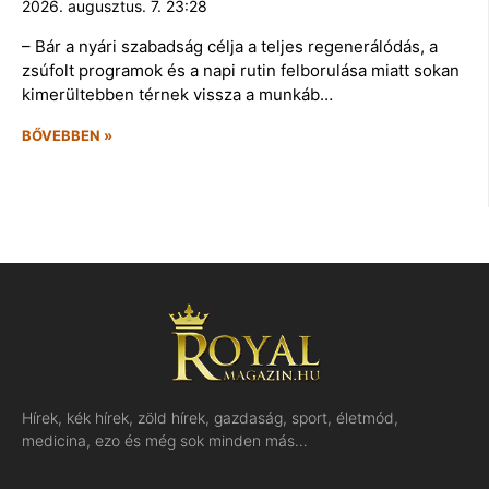
2026. augusztus. 7. 23:28
– Bár a nyári szabadság célja a teljes regenerálódás, a
zsúfolt programok és a napi rutin felborulása miatt sokan
kimerültebben térnek vissza a munkáb…
BŐVEBBEN »
Hírek, kék hírek, zöld hírek, gazdaság, sport, életmód,
medicina, ezo és még sok minden más…