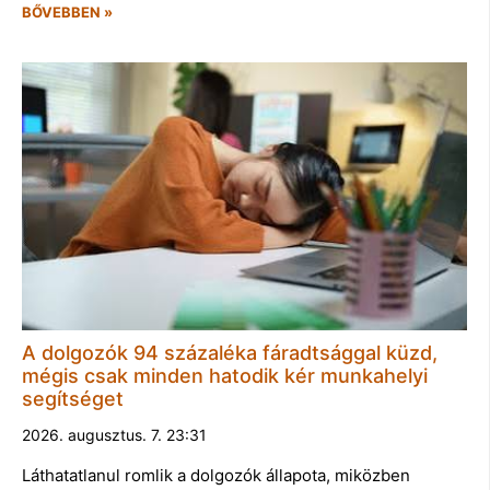
BŐVEBBEN »
A dolgozók 94 százaléka fáradtsággal küzd,
mégis csak minden hatodik kér munkahelyi
segítséget
2026. augusztus. 7. 23:31
Láthatatlanul romlik a dolgozók állapota, miközben