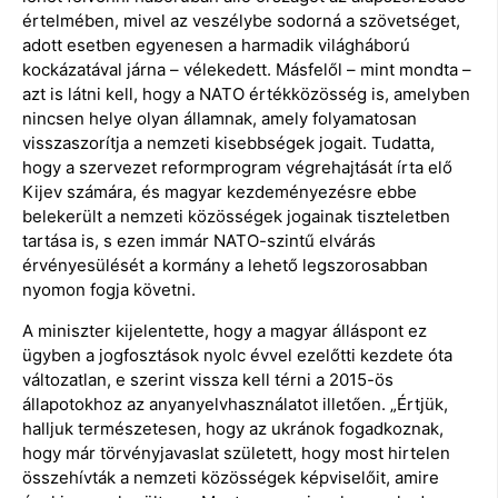
értelmében, mivel az veszélybe sodorná a szövetséget,
adott esetben egyenesen a harmadik világháború
kockázatával járna – vélekedett. Másfelől – mint mondta –
azt is látni kell, hogy a NATO értékközösség is, amelyben
nincsen helye olyan államnak, amely folyamatosan
visszaszorítja a nemzeti kisebbségek jogait. Tudatta,
hogy a szervezet reformprogram végrehajtását írta elő
Kijev számára, és magyar kezdeményezésre ebbe
belekerült a nemzeti közösségek jogainak tiszteletben
tartása is, s ezen immár NATO-szintű elvárás
érvényesülését a kormány a lehető legszorosabban
nyomon fogja követni.
A miniszter kijelentette, hogy a magyar álláspont ez
ügyben a jogfosztások nyolc évvel ezelőtti kezdete óta
változatlan, e szerint vissza kell térni a 2015-ös
állapotokhoz az anyanyelvhasználatot illetően. „Értjük,
halljuk természetesen, hogy az ukránok fogadkoznak,
hogy már törvényjavaslat született, hogy most hirtelen
összehívták a nemzeti közösségek képviselőit, amire