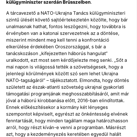
külügyminiszter szerdán Brüsszelben
.
A tárcavezető a NATO-Ukrajna Tanács külügyminiszteri
szintű ülését követő sajtóértekezletén közölte, hogy bár
unalmasnak hathat, fontos leszögezni, hogy továbbra is
érvényben van a katonai szervezetnek az a döntése,
miszerint mindent meg kell tenni a konfrontáció
elkerülése érdekében Oroszországgal, s bár a
tanácskozáson „kifejezetten háborús hangulat”
uralkodott, ezt most sem kérdőjelezte meg senki. „Sőt a
mai napon is világossá tették a szövetségesek, hogy a
jelenlegi körülmények között szó sem lehet Ukrajna
NATO-tagságáról” – tájékoztatott. Elmondta, hogy döntés
született az észak-atlanti szövetség ukrajnai gyakorlati
támogatási programjának meghosszabbításáról, amit már
jóval a háború kirobbanása előtt, 2016-ban elindítottak.
Ennek előkészítésekor a kormány két lényeges
szempontot képviselt, egyrészt az önkéntesség elvének
fenntartását, hogy minden tagállam maga határozhasson
arról, hogy részt kíván-e venni a programban. Másrészt
azt, hogy a kezdeményezés keretében egyedül halált