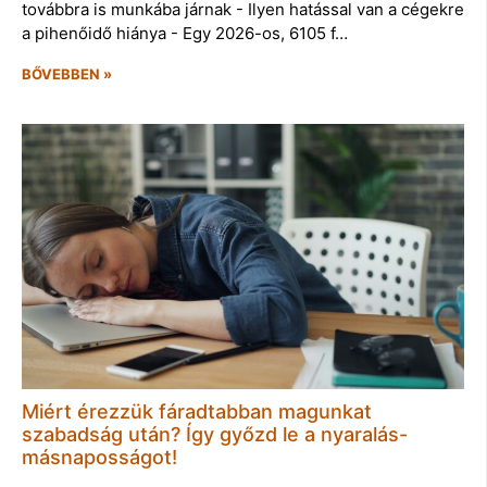
továbbra is munkába járnak - Ilyen hatással van a cégekre
a pihenőidő hiánya - Egy 2026-os, 6105 f…
BŐVEBBEN »
Miért érezzük fáradtabban magunkat
szabadság után? Így győzd le a nyaralás-
másnaposságot!