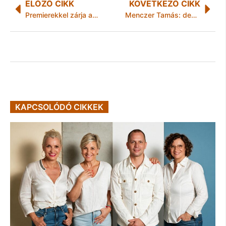
ELŐZŐ CIKK
KÖVETKEZŐ CIKK
Premierekkel zárja az évadot a Nemzeti Táncszínház
Menczer Tamás: december 15-én adják át az M1-es autópálya pátyi lehajtóját
KAPCSOLÓDÓ CIKKEK