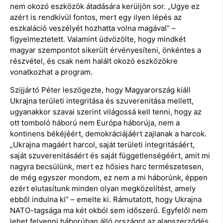
nem okozó eszközök átadására kerüljön sor. „Ugye ez
azért is rendkívül fontos, mert egy ilyen lépés az
eszkaláció veszélyét hozhatta volna magával” –
figyelmeztetett. Valamint üdvözölte, hogy mindkét
magyar szempontot sikerült érvényesíteni, önkéntes a
részvétel, és csak nem halált okozó eszközökre
vonatkozhat a program.
Szijjártó Péter leszögezte, hogy Magyarország kiáll
Ukrajna területi integritása és szuverenitása mellett,
ugyanakkor szavai szerint világossá kell tenni, hogy az
ott tomboló háború nem Európa háborúja, nem a
kontinens békéjéért, demokráciájáért zajlanak a harcok.
„Ukrajna magáért harcol, saját területi integritásáért,
saját szuverenitásáért és saját függetlenségéért, amit mi
nagyra becsülünk, mert ez hősies harc természetesen,
de még egyszer mondom, ez nem a mi háborúnk, éppen
ezért elutasítunk minden olyan megközelítést, amely
ebből indulna ki” – emelte ki. Rámutatott, hogy Ukrajna
NATO-tagsága ma két okból sem időszerű. Egyfelől nem
lehet felvenni háborúban álló országot az alapszerződés