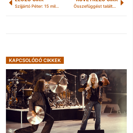
Szijjártó Péter: 15 milliárd forintos beruházással 170 új munkahely jön létre Pécsen
Összefüggést találtak az egyik leggyakoribb szexuális úton terjedő betegség és a méhnyakrák között
KAPCSOLÓDÓ CIKKEK