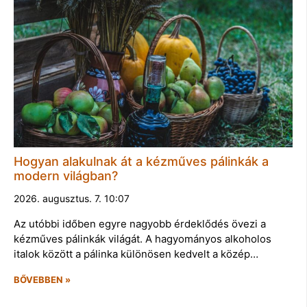
Hogyan alakulnak át a kézműves pálinkák a
modern világban?
2026. augusztus. 7. 10:07
Az utóbbi időben egyre nagyobb érdeklődés övezi a
kézműves pálinkák világát. A hagyományos alkoholos
italok között a pálinka különösen kedvelt a közép…
BŐVEBBEN »