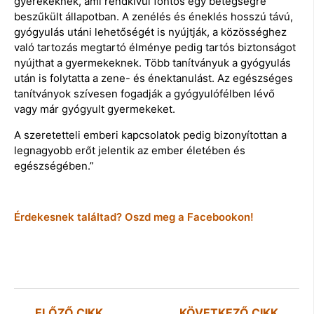
gyerekeknek, ami rendkívül fontos egy betegségre
beszűkült állapotban. A zenélés és éneklés hosszú távú,
gyógyulás utáni lehetőségét is nyújtják, a közösséghez
való tartozás megtartó élménye pedig tartós biztonságot
nyújthat a gyermekeknek. Több tanítványuk a gyógyulás
után is folytatta a zene- és énektanulást. Az egészséges
tanítványok szívesen fogadják a gyógyulófélben lévő
vagy már gyógyult gyermekeket.
A szeretetteli emberi kapcsolatok pedig bizonyítottan a
legnagyobb erőt jelentik az ember életében és
egészségében.”
Érdekesnek találtad? Oszd meg a Facebookon!
ELŐZŐ CIKK
KÖVETKEZŐ CIKK