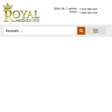
2026. 08. 7. péntek
1 EUR 365 HUF
Ibolya
1 GBP 425 HUF