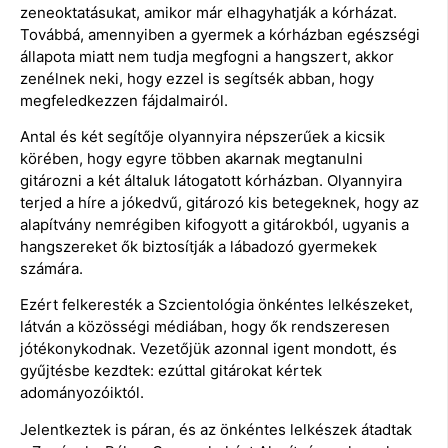
zeneoktatásukat, amikor már elhagyhatják a kórházat.
Továbbá, amennyiben a gyermek a kórházban egészségi
állapota miatt nem tudja megfogni a hangszert, akkor
zenélnek neki, hogy ezzel is segítsék abban, hogy
megfeledkezzen fájdalmairól.
Antal és két segítője olyannyira népszerűek a kicsik
körében, hogy egyre többen akarnak megtanulni
gitározni a két általuk látogatott kórházban. Olyannyira
terjed a híre a jókedvű, gitározó kis betegeknek, hogy az
alapítvány nemrégiben kifogyott a gitárokból, ugyanis a
hangszereket ők biztosítják a lábadozó gyermekek
számára.
Ezért felkeresték a Szcientológia önkéntes lelkészeket,
látván a közösségi médiában, hogy ők rendszeresen
jótékonykodnak. Vezetőjük azonnal igent mondott, és
gyűjtésbe kezdtek: ezúttal gitárokat kértek
adományozóiktól.
Jelentkeztek is páran, és az önkéntes lelkészek átadtak