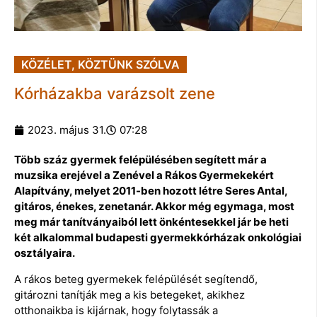
KÖZÉLET
,
KÖZTÜNK SZÓLVA
Kórházakba varázsolt zene
2023. május 31.
07:28
Több száz gyermek felépülésében segített már a
muzsika erejével a Zenével a Rákos Gyermekekért
Alapítvány, melyet 2011-ben hozott létre Seres Antal,
gitáros, énekes, zenetanár. Akkor még egymaga, most
meg már tanítványaiból lett önkéntesekkel jár be heti
két alkalommal budapesti gyermekkórházak onkológiai
osztályaira.
A rákos beteg gyermekek felépülését segítendő,
gitározni tanítják meg a kis betegeket, akikhez
otthonaikba is kijárnak, hogy folytassák a