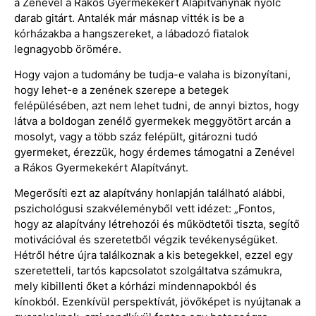
a Zenével a Rákos Gyermekekért Alapítványnak nyolc
darab gitárt. Antalék már másnap vitték is be a
kórházakba a hangszereket, a lábadozó fiatalok
legnagyobb örömére.
Hogy vajon a tudomány be tudja-e valaha is bizonyítani,
hogy lehet-e a zenének szerepe a betegek
felépülésében, azt nem lehet tudni, de annyi biztos, hogy
látva a boldogan zenélő gyermekek meggyötört arcán a
mosolyt, vagy a több száz felépült, gitározni tudó
gyermeket, érezzük, hogy érdemes támogatni a Zenével
a Rákos Gyermekekért Alapítványt.
Megerősíti ezt az alapítvány honlapján található alábbi,
pszichológusi szakvéleményből vett idézet: „Fontos,
hogy az alapítvány létrehozói és működtetői tiszta, segítő
motivációval és szeretetből végzik tevékenységüket.
Hétről hétre újra találkoznak a kis betegekkel, ezzel egy
szeretetteli, tartós kapcsolatot szolgáltatva számukra,
mely kibillenti őket a kórházi mindennapokból és
kínokból. Ezenkívül perspektívát, jövőképet is nyújtanak a