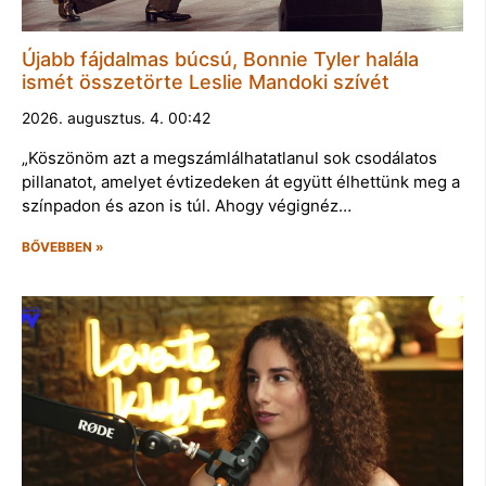
Újabb fájdalmas búcsú, Bonnie Tyler halála
ismét összetörte Leslie Mandoki szívét
2026. augusztus. 4. 00:42
„Köszönöm azt a megszámlálhatatlanul sok csodálatos
pillanatot, amelyet évtizedeken át együtt élhettünk meg a
színpadon és azon is túl. Ahogy végignéz…
BŐVEBBEN »