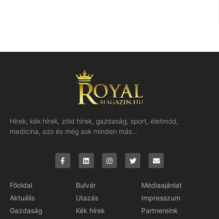
Hírek, kék hírek, zöld hírek, gazdaság, sport, életmód,
medicina, ezo és még sok minden más…
Főoldal
Bulvár
Médiaajánlat
Aktuális
Utazás
Impresszum
Gazdaság
Kék hírek
Partnereink