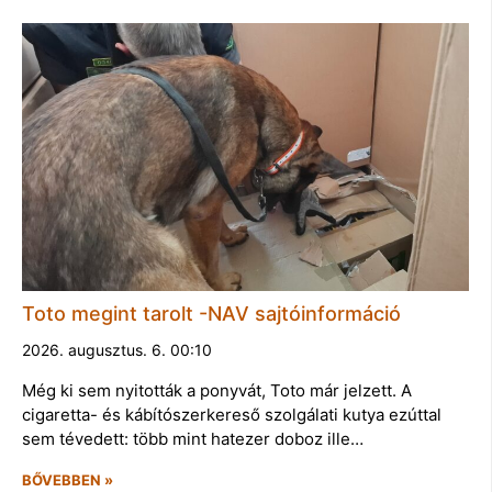
Toto megint tarolt -NAV sajtóinformáció
2026. augusztus. 6. 00:10
Még ki sem nyitották a ponyvát, Toto már jelzett. A
cigaretta- és kábítószerkereső szolgálati kutya ezúttal
sem tévedett: több mint hatezer doboz ille…
BŐVEBBEN »