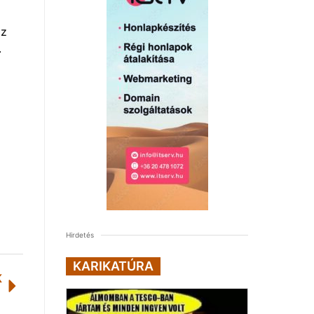
az
.
Hirdetés
KARIKATÚRA
K