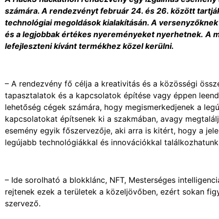
számára. A rendezvényt február 24. és 26. között tartj
technológiai megoldások kialakításán. A versenyzőknek 
és a legjobbak értékes nyereményeket nyerhetnek. A meg
lefejleszteni kívánt termékhez közel kerülni.
– A rendezvény fő célja a kreativitás és a közösségi ös
tapasztalatok és a kapcsolatok építése vagy éppen leen
lehetőség cégek számára, hogy megismerkedjenek a legúj
kapcsolatokat építsenek ki a szakmában, avagy megtalálj
esemény egyik főszervezője, aki arra is kitért, hogy a je
legújabb technológiákkal és innovációkkal találkozhatunk
– Ide sorolható a blokklánc, NFT, Mesterséges intelligen
rejtenek ezek a területek a közeljövőben, ezért sokan fig
szervező.