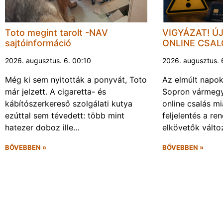
Toto megint tarolt -NAV
VIGYÁZAT! Ú
sajtóinformáció
ONLINE CSA
2026. augusztus. 6. 00:10
2026. augusztus. 
Még ki sem nyitották a ponyvát, Toto
Az elmúlt napo
már jelzett. A cigaretta- és
Sopron vármegy
kábítószerkereső szolgálati kutya
online csalás mi
ezúttal sem tévedett: több mint
feljelentés a re
hatezer doboz ille…
elkövetők vált
BŐVEBBEN »
BŐVEBBEN »