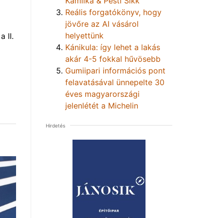
Kamilka & Pesti Sikk
Reális forgatókönyv, hogy
jövőre az AI vásárol
helyettünk
 II.
Kánikula: így lehet a lakás
akár 4-5 fokkal hűvösebb
Gumiipari információs pont
felavatásával ünnepelte 30
éves magyarországi
jelenlétét a Michelin
Hirdetés