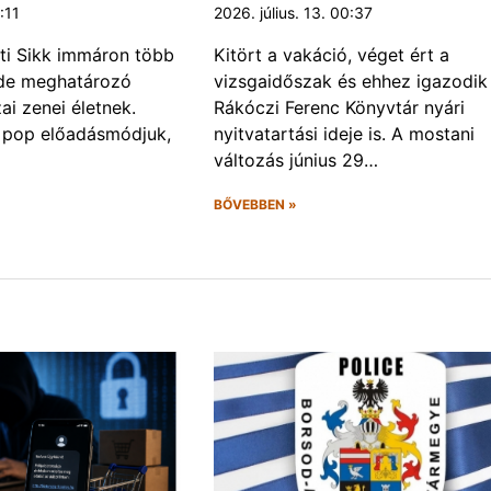
8:11
2026. július. 13. 00:37
ti Sikk immáron több
Kitört a vakáció, véget ért a
ede meghatározó
vizsgaidőszak és ehhez igazodik a
ai zenei életnek.
Rákóczi Ferenc Könyvtár nyári
 pop előadásmódjuk,
nyitvatartási ideje is. A mostani
változás június 29…
BŐVEBBEN »