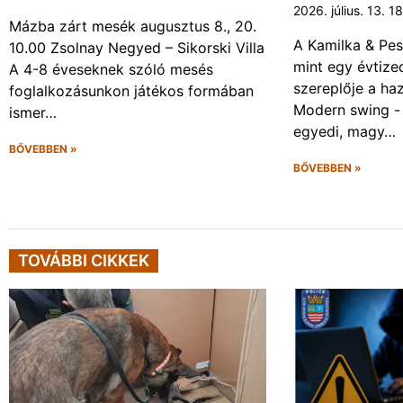
2026. július. 13. 1
Mázba zárt mesék augusztus 8., 20.
A Kamilka & Pes
10.00 Zsolnay Negyed – Sikorski Villa
mint egy évtiz
A 4-8 éveseknek szóló mesés
szereplője a haz
foglalkozásunkon játékos formában
Modern swing -
ismer…
egyedi, magy…
BŐVEBBEN »
BŐVEBBEN »
TOVÁBBI CIKKEK