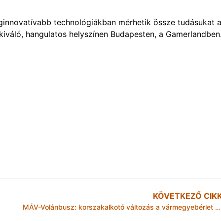
 leginnovatívabb technológiákban mérhetik össze tudásukat 
 kiváló, hangulatos helyszínen Budapesten, a Gamerlandben
KÖVETKEZŐ CIK
MÁV-Volánbusz: korszakalkotó változás a vármegyebérlet és az országbérlet bevezetése