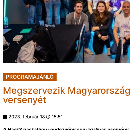
PROGRAMAJÁNLÓ
Megszervezik Magyarország e
versenyét
2023. február 18.
15:51
A Hack3 hackathon rendezvény egy izgalmas esemény a