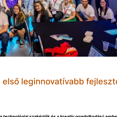
lső leginnovatívabb fejleszt
 technológiai szakértők és a kreatív gondolkodású emb