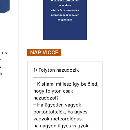
NAP VICCE
tus
–
A
1) Folyton hazudozik
i
——————–
– Kisfiam, mi lesz így belőled,
hogy folyton csak
hazudozol?
– Ha ügyetlen vagyok
börtöntöltelék, ha ügyes
vagyok meteorológus,
ha nagyon ügyes vagyok,