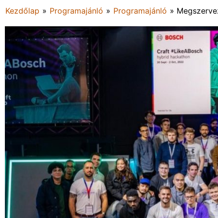
Kezdőlap
»
Programajánló
»
Programajánló
»
Megszervez