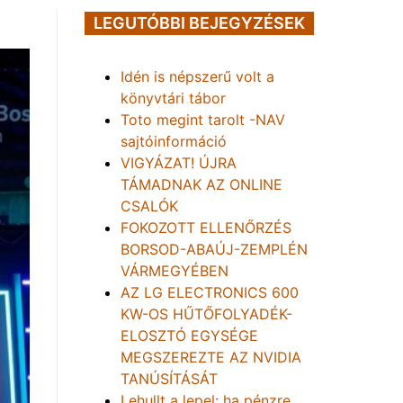
t
LEGUTÓBBI BEJEGYZÉSEK
Idén is népszerű volt a
könyvtári tábor
Toto megint tarolt -NAV
sajtóinformáció
VIGYÁZAT! ÚJRA
TÁMADNAK AZ ONLINE
CSALÓK
FOKOZOTT ELLENŐRZÉS
BORSOD-ABAÚJ-ZEMPLÉN
VÁRMEGYÉBEN
AZ LG ELECTRONICS 600
KW-OS HŰTŐFOLYADÉK-
ELOSZTÓ EGYSÉGE
MEGSZEREZTE AZ NVIDIA
TANÚSÍTÁSÁT
Lehullt a lepel: ha pénzre