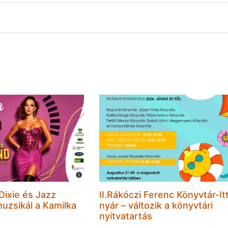
 Dixie és Jazz
II.Rákóczi Ferenc Könyvtár-Itt
muzsikál a Kamilka
nyár – változik a könyvtári
nyitvatartás