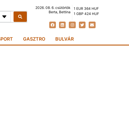
2026. 08. 6. csütörtök
1 EUR 364 HUF
Berta, Bettina
1 GBP 424 HUF
SPORT
GASZTRO
BULVÁR