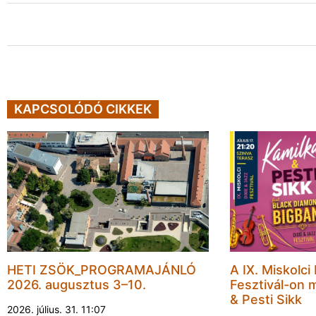
KAPCSOLÓDÓ CIKKEK
HETI ZSÖK_PROGRAMAJÁNLÓ
A IX. Miskolci
2026. augusztus 3–10.
Fesztivál-on 
& Pesti Sikk
2026. július. 31. 11:07