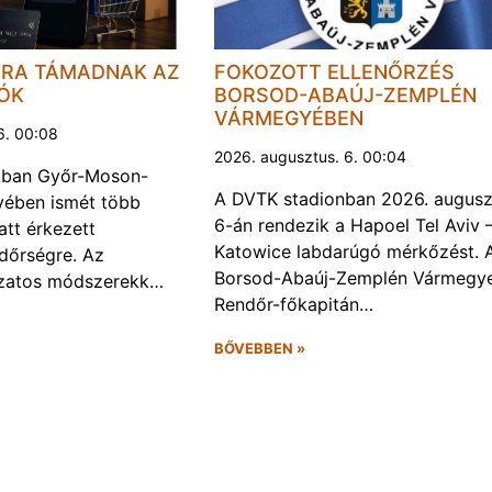
JRA TÁMADNAK AZ
FOKOZOTT ELLENŐRZÉS
LÓK
BORSOD-ABAÚJ-ZEMPLÉN
VÁRMEGYÉBEN
6. 00:08
2026. augusztus. 6. 00:04
kban Győr-Moson-
A DVTK stadionban 2026. augusz
ében ismét több
6-án rendezik a Hapoel Tel Aviv 
att érkezett
Katowice labdarúgó mérkőzést. 
ndőrségre. Az
Borsod-Abaúj-Zemplén Vármegye
ozatos módszerekk…
Rendőr-főkapitán…
BŐVEBBEN »