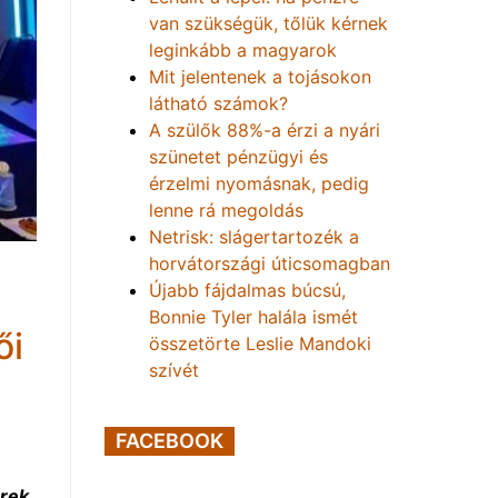
van szükségük, tőlük kérnek
leginkább a magyarok
Mit jelentenek a tojásokon
látható számok?
A szülők 88%-a érzi a nyári
szünetet pénzügyi és
érzelmi nyomásnak, pedig
lenne rá megoldás
Netrisk: slágertartozék a
horvátországi úticsomagban
Újabb fájdalmas búcsú,
Bonnie Tyler halála ismét
ői
összetörte Leslie Mandoki
szívét
FACEBOOK
erek