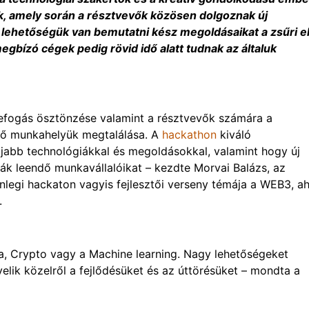
ák, amely során a résztvevők közösen dolgoznak új
lehetőségük van bemutatni kész megoldásaikat a zsűri el
bízó cégek pedig rövid idő alatt tudnak az általuk
szefogás ösztönzése valamint a résztvevők számára a
dő munkahelyük megtalálása. A
hackathon
kiváló
abb technológiákkal és megoldásokkal, valamint hogy új
ák leendő munkavállalóikat – kezdte Morvai Balázs, az
lenlegi hackaton vagyis fejlesztői verseny témája a WEB3, ah
.
cia, Crypto vagy a Machine learning. Nagy lehetőségeket
yelik közelről a fejlődésüket és az úttörésüket – mondta a