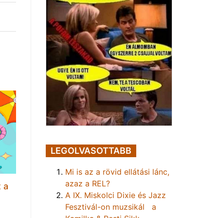
LEGOLVASOTTABB
Mi is az a rövid ellátási lánc,
azaz a REL?
 a
A IX. Miskolci Dixie és Jazz
Fesztivál-on muzsikál a