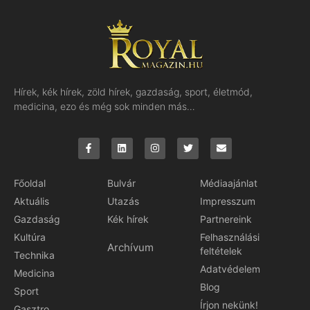
Hírek, kék hírek, zöld hírek, gazdaság, sport, életmód,
medicina, ezo és még sok minden más…
Főoldal
Bulvár
Médiaajánlat
Aktuális
Utazás
Impresszum
Gazdaság
Kék hírek
Partnereink
Kultúra
Felhasználási
Archívum
feltételek
Technika
Adatvédelem
Medicina
Blog
Sport
Írjon nekünk!
Gasztro