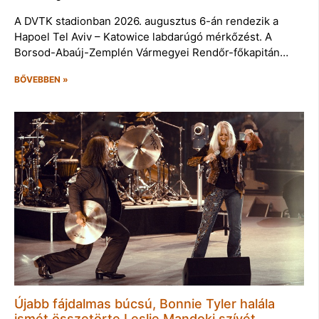
A DVTK stadionban 2026. augusztus 6-án rendezik a
Hapoel Tel Aviv – Katowice labdarúgó mérkőzést. A
Borsod-Abaúj-Zemplén Vármegyei Rendőr-főkapitán…
BŐVEBBEN »
Újabb fájdalmas búcsú, Bonnie Tyler halála
ismét összetörte Leslie Mandoki szívét