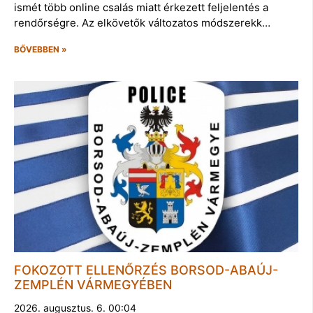
ismét több online csalás miatt érkezett feljelentés a
rendőrségre. Az elkövetők változatos módszerekk…
BŐVEBBEN »
FOKOZOTT ELLENŐRZÉS BORSOD-ABAÚJ-
ZEMPLÉN VÁRMEGYÉBEN
2026. augusztus. 6. 00:04