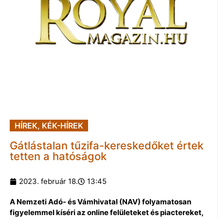
HÍREK
,
KÉK-HÍREK
Gátlástalan tűzifa-kereskedőket értek
tetten a hatóságok
2023. február 18.
13:45
A Nemzeti Adó- és Vámhivatal (NAV) folyamatosan
figyelemmel kíséri az online felületeket és piactereket,