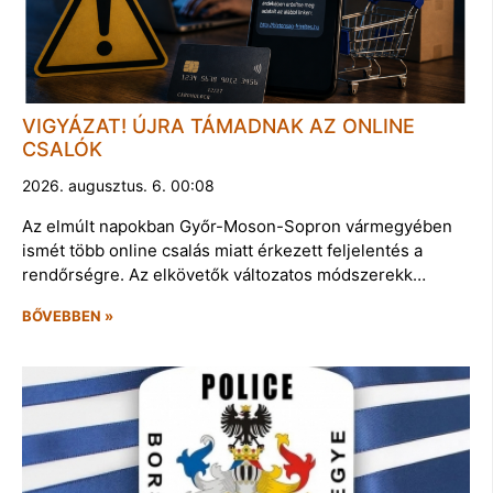
VIGYÁZAT! ÚJRA TÁMADNAK AZ ONLINE
CSALÓK
2026. augusztus. 6. 00:08
Az elmúlt napokban Győr-Moson-Sopron vármegyében
ismét több online csalás miatt érkezett feljelentés a
rendőrségre. Az elkövetők változatos módszerekk…
BŐVEBBEN »