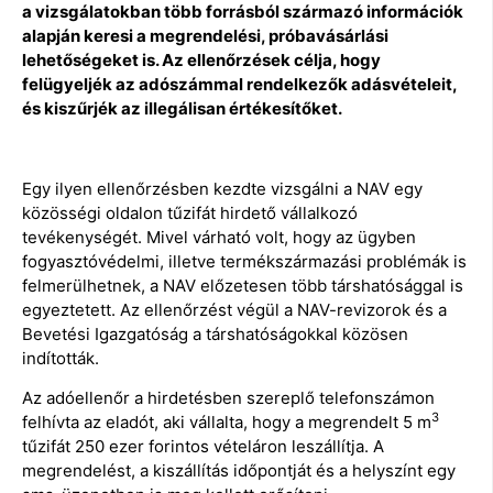
a vizsgálatokban több forrásból származó információk
alapján keresi a megrendelési, próbavásárlási
lehetőségeket is. Az ellenőrzések célja, hogy
felügyeljék az adószámmal rendelkezők adásvételeit,
és kiszűrjék az illegálisan értékesítőket.
Egy ilyen ellenőrzésben kezdte vizsgálni a NAV egy
közösségi oldalon tűzifát hirdető vállalkozó
tevékenységét. Mivel várható volt, hogy az ügyben
fogyasztóvédelmi, illetve termékszármazási problémák is
felmerülhetnek, a NAV előzetesen több társhatósággal is
egyeztetett. Az ellenőrzést végül a NAV-revizorok és a
Bevetési Igazgatóság a társhatóságokkal közösen
indították.
Az adóellenőr a hirdetésben szereplő telefonszámon
3
felhívta az eladót, aki vállalta, hogy a megrendelt 5 m
tűzifát 250 ezer forintos vételáron leszállítja. A
megrendelést, a kiszállítás időpontját és a helyszínt egy