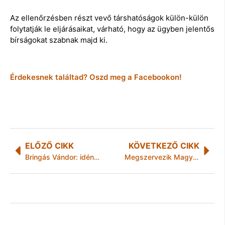
Az ellenőrzésben részt vevő társhatóságok külön-külön
folytatják le eljárásaikat, várható, hogy az ügyben jelentős
bírságokat szabnak majd ki.
Érdekesnek találtad? Oszd meg a Facebookon!
ELŐZŐ CIKK
KÖVETKEZŐ CIKK
Bringás Vándor: idén először bringás osztálykirándulásokra is lehet jelentkezni
Megszervezik Magyarország első leginnovatívabb fejlesztői versenyét