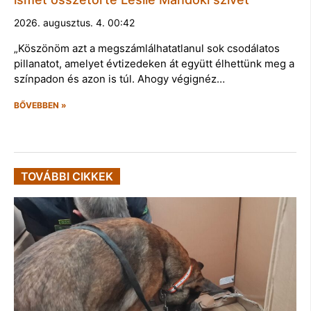
2026. augusztus. 4. 00:42
„Köszönöm azt a megszámlálhatatlanul sok csodálatos
pillanatot, amelyet évtizedeken át együtt élhettünk meg a
színpadon és azon is túl. Ahogy végignéz…
BŐVEBBEN »
TOVÁBBI CIKKEK