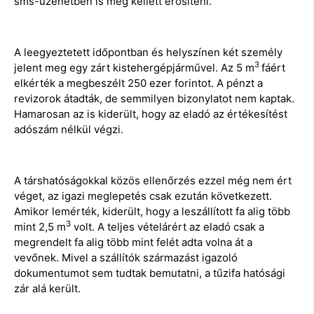
sms-üzenetben is meg kellett erősíteni.
A leegyeztetett időpontban és helyszínen két személy
3
jelent meg egy zárt kistehergépjárművel. Az 5 m
fáért
elkérték a megbeszélt 250 ezer forintot. A pénzt a
revizorok átadták, de semmilyen bizonylatot nem kaptak.
Hamarosan az is kiderült, hogy az eladó az értékesítést
adószám nélkül végzi.
A társhatóságokkal közös ellenőrzés ezzel még nem ért
véget, az igazi meglepetés csak ezután következett.
Amikor lemérték, kiderült, hogy a leszállított fa alig több
3
mint 2,5 m
volt. A teljes vételárért az eladó csak a
megrendelt fa alig több mint felét adta volna át a
vevőnek. Mivel a szállítók származást igazoló
dokumentumot sem tudtak bemutatni, a tűzifa hatósági
zár alá került.