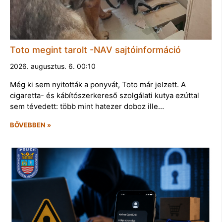
Toto megint tarolt -NAV sajtóinformáció
2026. augusztus. 6. 00:10
Még ki sem nyitották a ponyvát, Toto már jelzett. A
cigaretta- és kábítószerkereső szolgálati kutya ezúttal
sem tévedett: több mint hatezer doboz ille…
BŐVEBBEN »