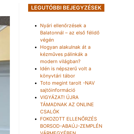
LEGUTÓBBI BEJEGYZÉSEK
Nyári ellenőrzések a
Balatonnál – az első félidő
végén
Hogyan alakulnak át a
kézműves pálinkák a
modern világban?
Idén is népszerű volt a
könyvtári tábor
Toto megint tarolt -NAV
sajtóinformáció
VIGYÁZAT! ÚJRA
TÁMADNAK AZ ONLINE
CSALÓK
FOKOZOTT ELLENŐRZÉS
BORSOD-ABAÚJ-ZEMPLÉN
VÁRMEGYÉBEN