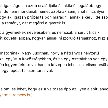
 igazságosan azon családjaiknál, akiknél legalább egy
is, de nem mondanak nemet azoknak sem, ahol nincs ilyen
gy aki igazán próbál talpon maradni, annak sikerül, de szo
a a reményt, azt megérzi a gyerek is.
 a gyermekek nevelésében, és nemcsak a sérült kicsik
t követik abban, hogyan állnak rászoruló társaikhoz, hisz 
nátorának, Nagy Juditnak, hogy a hátrányos helyzetű
al együtt a közösségekben, és ha egy osztályban van egy
n legyen félretolva, hanem középen lehessen, elismerésül 
ogy lépést tartson társaival.
alom, és lehet, hogy ez a változás épp az ilyen alapítványo
yermekremeny.hu
)