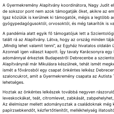
A Gyermekremény Alapítvány koordinátora, Nagy Judit 
de sokszor pont nem azok támogatják őket, akikre az em
Igaz közülük is kerülnek ki támogatók, mégis a legtöbb
gyógypedagógusoktól, orvosoktól, és még takarítók is va
A pandémia alatt egyik fő támogatójuk lett a Szcientológ
talált rá az Alapítvány. Látva, hogy az ország minden táj
„Mindig lehet valamit tenni”, az Egyház hivatalos oldalá
Azonnali igen választ kapott. Így tavaly Karácsonyra egy 
adománnyal érkeztek Budapestről Debrecenbe a szcientoló
Alapítványnál már Mikulásra készülnek, tehát ismét megké
ismét a fővárosból egy csapat önkéntes lelkész Debrece
szaloncukrot, amit a Gyermekremény csapata az Autista T
lehetséges.
Hoztak az önkéntes lelkészek továbbá negyven rászoruló c
leveskockákat, teát, citromlevet, zabkását, zabpehelyhet,
Az élelmiszer mellett adományoztak a családoknak még két r
papírzsebkendőt, kézfertőtlenítőt, mellékhelység illatosít