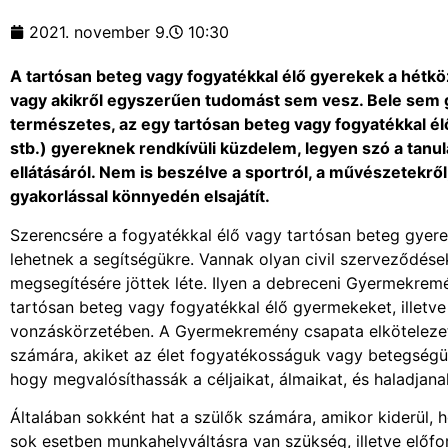
2021. november 9.
10:30
A tartósan beteg vagy fogyatékkal élő gyerekek a hétköz
vagy akikről egyszerűen tudomást sem vesz. Bele sem 
természetes, az egy tartósan beteg vagy fogyatékkal élő
stb.) gyereknek rendkívüli küzdelem, legyen szó a tanul
ellátásáról. Nem is beszélve a sportról, a művészetekről
gyakorlással könnyedén elsajátít.
Szerencsére a fogyatékkal élő vagy tartósan beteg gyer
lehetnek a segítségükre. Vannak olyan civil szerveződés
megsegítésére jöttek léte. Ilyen a debreceni Gyermekremé
tartósan beteg vagy fogyatékkal élő gyermekeket, illet
vonzáskörzetében. A Gyermekremény csapata elköteleze
számára, akiket az élet fogyatékosságuk vagy betegségük
hogy megvalósíthassák a céljaikat, álmaikat, és haladjana
Általában sokként hat a szülők számára, amikor kiderül, 
sok esetben munkahelyváltásra van szükség, illetve előf