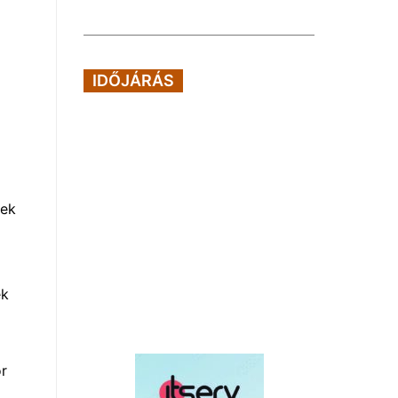
IDŐJÁRÁS
rek
ek
or