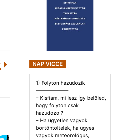
K
NAP VICCE
n
1) Folyton hazudozik
——————–
– Kisfiam, mi lesz így belőled,
hogy folyton csak
hazudozol?
– Ha ügyetlen vagyok
börtöntöltelék, ha ügyes
vagyok meteorológus,