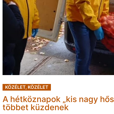
KÖZÉLET
,
KÖZÉLET
A hétköznapok „kis nagy hős
többet küzdenek