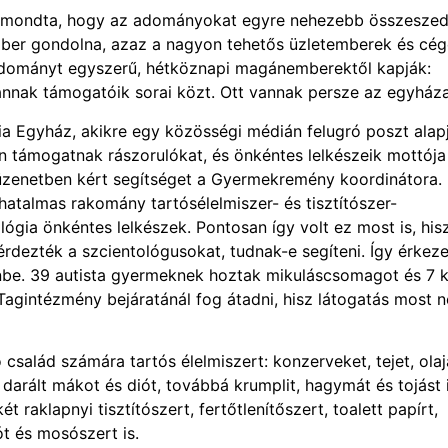
elmondta, hogy az adományokat egyre nehezebb összeszed
ber gondolna, azaz a nagyon tehetős üzletemberek és cég
 adományt egyszerű, hétköznapi magánemberektől kapják:
nnak támogatóik sorai közt. Ott vannak persze az egyháza
ia Egyház, akikre egy közösségi médián felugró poszt alap
án támogatnak rászorulókat, és önkéntes lelkészeik mottója
n üzenetben kért segítséget a Gyermekremény koordinátora.
hatalmas rakomány tartósélelmiszer- és tisztítószer-
gia önkéntes lelkészek. Pontosan így volt ez most is, his
rdezték a szcientológusokat, tudnak-e segíteni. Így érkeze
nbe. 39 autista gyermeknek hoztak mikuláscsomagot és 7 
agintézmény bejáratánál fog átadni, hisz látogatás most 
salád számára tartós élelmiszert: konzerveket, tejet, olaj
 darált mákot és diót, továbbá krumplit, hagymát és tojást i
aklapnyi tisztítószert, fertőtlenítőszert, toalett papírt,
ót és mosószert is.