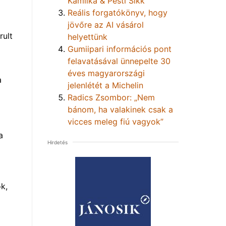
Kamilka & Pesti Sikk
Reális forgatókönyv, hogy
jövőre az AI vásárol
rult
helyettünk
Gumiipari információs pont
felavatásával ünnepelte 30
éves magyarországi
a
jelenlétét a Michelin
Radics Zsombor: „Nem
bánom, ha valakinek csak a
vicces meleg fiú vagyok”
a
Hirdetés
k,