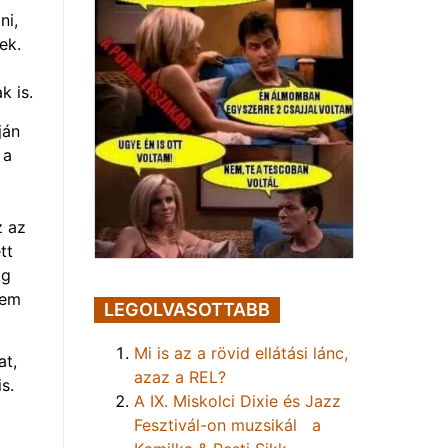
ni,
ek.
k is.
ján
 a
z az
tt
kg
nem
LEGOLVASOTTABB
Mi is az a rövid ellátási lánc,
at,
azaz a REL?
s.
A IX. Miskolci Dixie és Jazz
Fesztivál-on muzsikál a