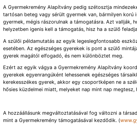
A Gyermekremény Alapítvány pedig szétosztja mindezeket
tartósan beteg vagy sérült gyermek van, bármilyen korú 
gyermek, mégis rászorulnak a támogatásra. Azt vallják, ho
helyzetben igenis kell a támogatás, hisz ha a szülő feladj
A szülői példamutatás az egyik legeslegfontosabb eszköz
esetében. Az egészséges gyerekek is pont a szülő mintájá
gyerek magától elfogadó, és nem különböztet meg.
Ezért az egyik vágya a Gyermekremény Alapítvány koordi
gyerekek egyenrangúként lehessenek egészséges társaikk
kerekesszékes gyerek, akkor egy csoportképen ne a szélé
hősies küzdelmei miatt, melyeket nap mint nap megtesz, h
A hozzáállásunk megváltoztatásával fog változni a társad
mint a Gyermekremény támogatásával kezdődik. (
www.g