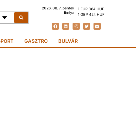
2026. 08. 7. péntek
1 EUR 364 HUF
Ibolya
1 GBP 424 HUF
SPORT
GASZTRO
BULVÁR