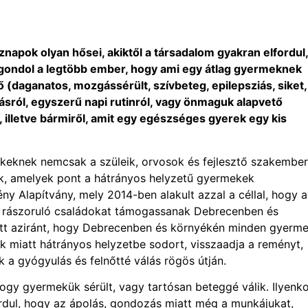
napok olyan hősei, akiktől a társadalom gyakran elfordul,
gondol a legtöbb ember, hogy ami egy átlag gyermeknek
 (daganatos, mozgássérült, szívbeteg, epilepsziás, siket,
ásról, egyszerű napi rutinról, vagy önmaguk alapvető
, illetve bármiről, amit egy egészséges gyerek egy kis
ekeknek nemcsak a szüleik, orvosok és fejlesztő szakembe
ek, amelyek pont a hátrányos helyzetű gyermekek
ny Alapítvány, mely 2014-ben alakult azzal a céllal, hogy a
ve rászoruló családokat támogassanak Debrecenben és
tt aziránt, hogy Debrecenben és környékén minden gyerm
 miatt hátrányos helyzetbe sodort, visszaadja a reményt,
k a gyógyulás és felnőtté válás rögös útján.
hogy gyermekük sérült, vagy tartósan beteggé válik. Ilyenk
ordul, hogy az ápolás, gondozás miatt még a munkájukat,