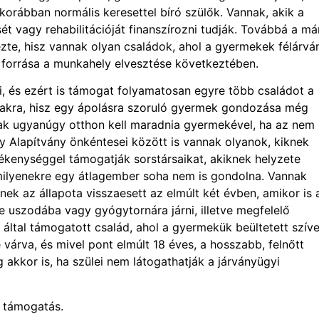
 korábban normális keresettel bíró szülők. Vannak, akik a
t vagy rehabilitációját finanszírozni tudják. Továbbá a má
zte, hisz vannak olyan családok, ahol a gyermekek félárvá
 forrása a munkahely elvesztése következtében.
aki, és ezért is támogat folyamatosan egyre több családot a
akra, hisz egy ápolásra szoruló gyermek gondozása még
ak ugyanúgy otthon kell maradnia gyermekével, ha az nem
y Alapítvány önkéntesei között is vannak olyanok, kiknek
kenységgel támogatják sorstársaikat, akiknek helyzete
amilyenekre egy átlagember soha nem is gondolna. Vannak
nek az állapota visszaesett az elmúlt két évben, amikor is 
 uszodába vagy gyógytornára járni, illetve megfelelő
ltal támogatott család, ahol a gyermekük beültetett szív
 várva, és mivel pont elmúlt 18 éves, a hosszabb, felnőtt
g akkor is, ha szülei nem látogathatják a járványügyi
n támogatás.