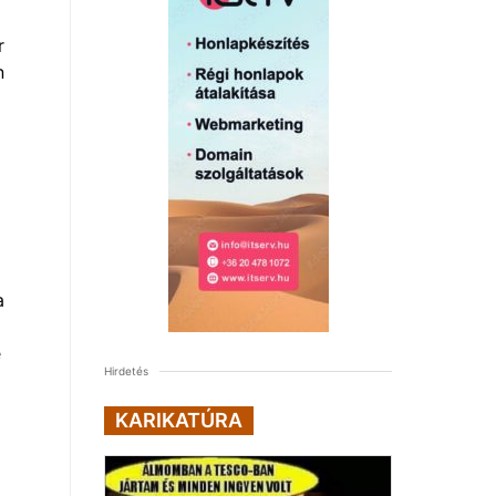
r
n
a
e
Hirdetés
KARIKATÚRA