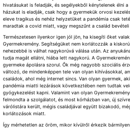
hivatásukat is feladják, és segélyekből kénytelenek élni a
házukat is eladják, csak hogy a gyermekük orvosi kezelésé
eleve tragikus és nehéz helyzetüket a pandémia csak teté
maradtak a covid miatt, vagy megszűnt a család bevételi
Természetesen ilyenkor igen jól jön, ha kisegíti őket val
Gyermekremény. Segítségüket nem korlátozzák a kiskorú
nehezebbé is válhat nagykorúvá válása után. Az anyukán
tudja magát ellátni, hiába lett nagykorú. A Gyermekremén
gyermeke ápolásra szorul. Ők még nagyobb szociális érzé
változó, de mindenképpen tele van olyan kihívásokkal, 
családok, ahol még internet sincs. Van olyan gyermek, aki
pandémia miatti lezárások következtében nem tudtak vele
gyógykezelést kapni. Valamint van olyan Gyermekremény á
felmondta a szolgálatot, és most kórházban van, új szívre
várólistára került, mégis családjával együtt bizakodó, mé
korlátozások miatt.
Így mérhetetlen az öröm, mikor kívülről érkezik bármilye