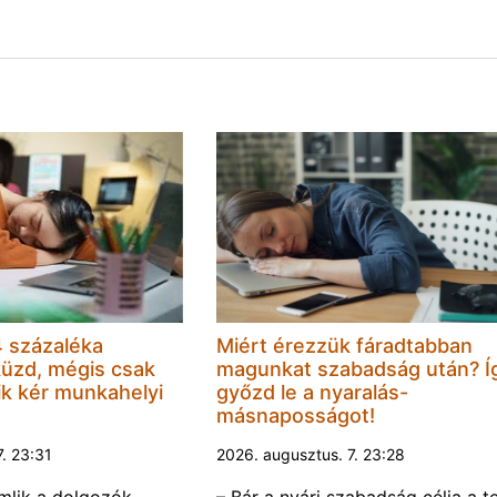
 százaléka
Miért érezzük fáradtabban
küzd, mégis csak
magunkat szabadság után? Í
k kér munkahelyi
győzd le a nyaralás-
másnaposságot!
7. 23:31
2026. augusztus. 7. 23:28
omlik a dolgozók
– Bár a nyári szabadság célja a te