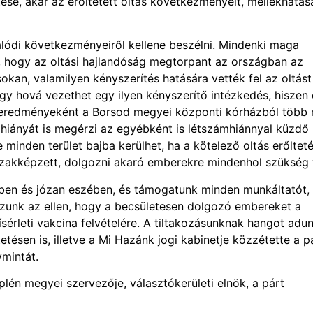
ése, akár az erőltetett oltás következményeit, mellékhatása
alódi következményeiről kellene beszélni. Mindenki maga
ó, hogy az oltási hajlandóság megtorpant az országban az
sokan, valamilyen kényszerítés hatására vették fel az oltást
ogy hová vezethet egy ilyen kényszerítő intézkedés, hiszen
eredményeként a Borsod megyei központi kórházból több 
 hiányát is megérzi az egyébként is létszámhiánnyal küzdő
inden terület bajba kerülhet, ha a kötelező oltás erőltet
szakképzett, dolgozni akaró emberekre mindenhol szükség 
ben és józan eszében, és támogatunk minden munkáltatót, 
kozunk az ellen, hogy a becsületesen dolgozó embereket a
sérleti vakcina felvételére. A tiltakozásunknak hangot adu
ésen is, illetve a Mi Hazánk jogi kabinetje közzétette a p
mintát.
én megyei szervezője, választókerületi elnök, a párt