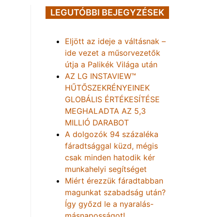
LEGUTÓBBI BEJEGYZÉSEK
Eljött az ideje a váltásnak –
ide vezet a műsorvezetők
útja a Palikék Világa után
AZ LG INSTAVIEW™
HŰTŐSZEKRÉNYEINEK
GLOBÁLIS ÉRTÉKESÍTÉSE
MEGHALADTA AZ 5,3
MILLIÓ DARABOT
A dolgozók 94 százaléka
fáradtsággal küzd, mégis
csak minden hatodik kér
munkahelyi segítséget
Miért érezzük fáradtabban
magunkat szabadság után?
Így győzd le a nyaralás-
másnaposságot!