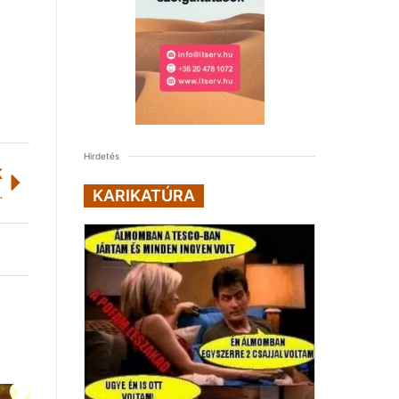
Hirdetés
K
ományoz Magyarország
KARIKATÚRA