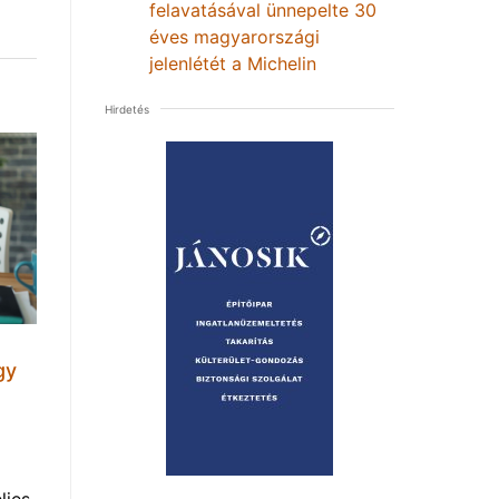
felavatásával ünnepelte 30
éves magyarországi
jelenlétét a Michelin
Hirdetés
gy
ljes