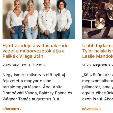
Eljött az ideje a váltásnak – ide
Újabb fájdalm
vezet a műsorvezetők útja a
Tyler halála i
Palikék Világa után
Leslie Mandok
2026. augusztus. 7. 23:39
2026. augusztus. 
Négy ismert műsorvezető nyit új
„Köszönöm azt 
fejezetet a magyar online
megszámlálhata
tartalomgyártásban. Ábel Anita,
pillanatot, amel
Dombóvári Vanda, Balázsy Panna és
együtt élhettün
Wágner Tamás augusztus 3-á…
azon is túl. Ah
BŐVEBBEN »
BŐVEBBEN »