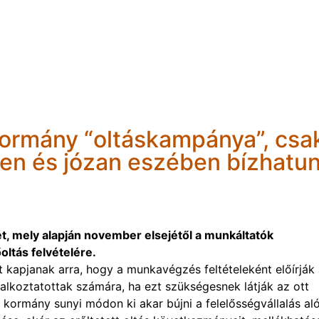
 kormány “oltáskampánya”, csa
ben és józan eszében bízhatu
ét, mely alapján november elsejétől a munkáltatók
oltás felvételére.
 kapjanak arra, hogy a munkavégzés feltételeként előírják
lalkoztatottak számára, ha ezt szükségesnek látják az ott
ormány sunyi módon ki akar bújni a felelősségvállalás aló