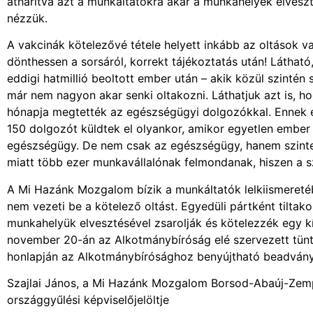
áthárítva azt a munkáltatókra akár a munkahelyek elveszt
nézzük.
A vakcinák kötelezővé tétele helyett inkább az oltások v
dönthessen a sorsáról, korrekt tájékoztatás után! Láthat
eddigi hatmillió beoltott ember után – akik közül szintén 
már nem nagyon akar senki oltakozni. Láthatjuk azt is, h
hónapja megtették az egészségügyi dolgozókkal. Ennek 
150 dolgozót küldtek el olyankor, amikor egyetlen ember
egészségügy. De nem csak az egészségügy, hanem szinte m
miatt több ezer munkavállalónak felmondanak, hiszen a 
A Mi Hazánk Mozgalom bízik a munkáltatók lelkiismereté
nem vezeti be a kötelező oltást. Egyedüli pártként tilta
munkahelyük elvesztésével zsarolják és kötelezzék egy kí
november 20-án az Alkotmánybíróság elé szervezett tüntet
honlapján az Alkotmánybírósághoz benyújtható beadvány
Szajlai János, a Mi Hazánk Mozgalom Borsod-Abaúj-Zempl
országgyűlési képviselőjelöltje