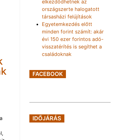
elkezdődhetnek az
országszerte halogatott
társasházi felújítások
Egyetemkezdés előtt
minden forint számít: akár
évi 150 ezer forintos adó-
visszatérítés is segíthet a
családoknak
k
nk
FACEBOOK
 a
IDŐJÁRÁS
l,