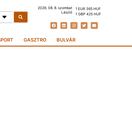
2026. 08. 8. szombat
1 EUR 365 HUF
László
1 GBP 425 HUF
SPORT
GASZTRO
BULVÁR