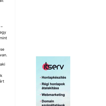
it
 –
 egy
mint
ése
van.
aki
nk
árt