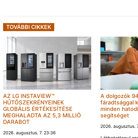
TOVÁBBI CIKKEK
AZ LG INSTAVIEW™
A dolgozók 94
HŰTŐSZEKRÉNYEINEK
fáradtsággal 
GLOBÁLIS ÉRTÉKESÍTÉSE
minden hatodi
MEGHALADTA AZ 5,3 MILLIÓ
segítséget
DARABOT
2026. augusztus. 
2026. augusztus. 7. 23:36
Láthatatlanul r