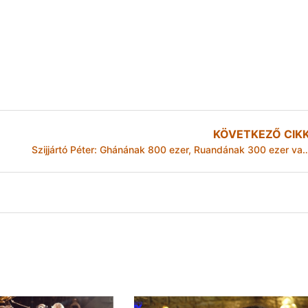
KÖVETKEZŐ CIK
Szijjártó Péter: Ghánának 800 ezer, Ruandának 300 ezer vakcinát ad