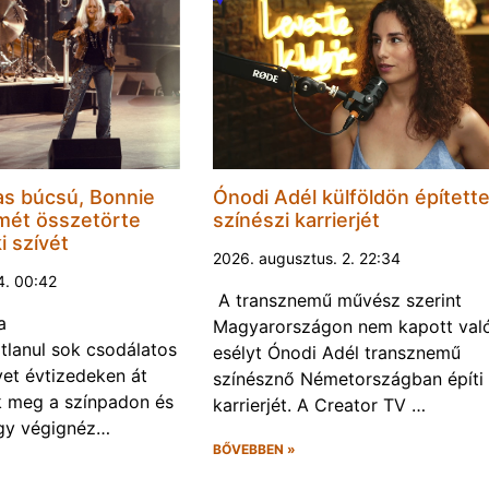
as búcsú, Bonnie
Ónodi Adél külföldön építette
smét összetörte
színészi karrierjét
i szívét
2026. augusztus. 2. 22:34
4. 00:42
A transznemű művész szerint
a
Magyarországon nem kapott val
tlanul sok csodálatos
esélyt Ónodi Adél transznemű
yet évtizedeken át
színésznő Németországban építi
k meg a színpadon és
karrierjét. A Creator TV …
ogy végignéz…
BŐVEBBEN »