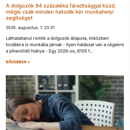
A dolgozók 94 százaléka fáradtsággal küzd,
mégis csak minden hatodik kér munkahelyi
segítséget
2026. augusztus. 7. 23:31
Láthatatlanul romlik a dolgozók állapota, miközben
továbbra is munkába járnak - Ilyen hatással van a cégekre
a pihenőidő hiánya - Egy 2026-os, 6105 f…
BŐVEBBEN »