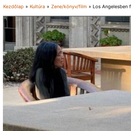
Kezdőlap
»
Kultúra
»
Zene/könyv/film
»
Los Angelesben 