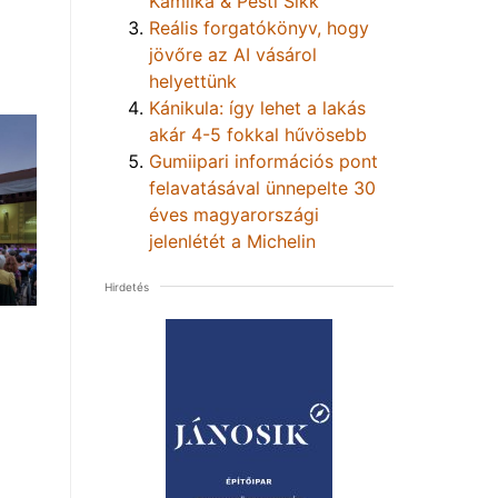
Kamilka & Pesti Sikk
Reális forgatókönyv, hogy
jövőre az AI vásárol
helyettünk
Kánikula: így lehet a lakás
akár 4-5 fokkal hűvösebb
Gumiipari információs pont
felavatásával ünnepelte 30
éves magyarországi
jelenlétét a Michelin
Hirdetés