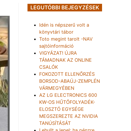
LEGUTÓBBI BEJEGYZÉSEK
Idén is népszerű volt a
könyvtári tábor
Toto megint tarolt -NAV
sajtóinformáció
VIGYÁZAT! ÚJRA
TÁMADNAK AZ ONLINE
CSALÓK
FOKOZOTT ELLENŐRZÉS
BORSOD-ABAÚJ-ZEMPLÉN
VÁRMEGYÉBEN
AZ LG ELECTRONICS 600
KW-OS HŰTŐFOLYADÉK-
ELOSZTÓ EGYSÉGE
MEGSZEREZTE AZ NVIDIA
TANÚSÍTÁSÁT
Lehullt a lepel: ha pénzre