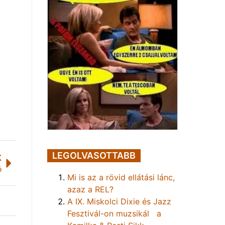
LEGOLVASOTTABB
K
ó
Mi is az a rövid ellátási lánc,
azaz a REL?
A IX. Miskolci Dixie és Jazz
Fesztivál-on muzsikál a