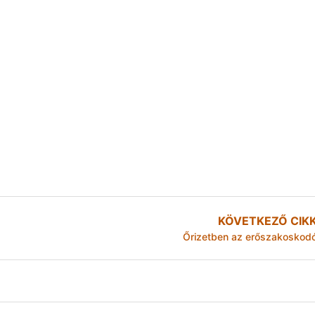
KÖVETKEZŐ CIK
Őrizetben az erőszakoskod