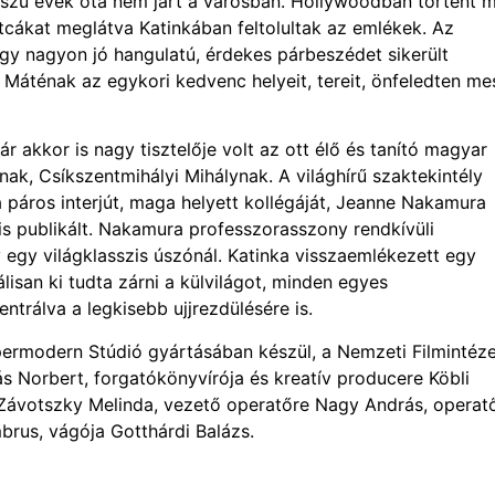
szú évek óta nem járt a városban. Hollywoodban történt 
 utcákat meglátva Katinkában feltolultak az emlékek. Az
gy nagyon jó hangulatú, érdekes párbeszédet sikerült
 Máténak az egykori kedvenc helyeit, tereit, önfeledten me
r akkor is nagy tisztelője volt az ott élő és tanító magyar
k, Csíkszentmihályi Mihálynak. A világhírű szaktekintély
a páros interjút, maga helyett kollégáját, Jeanne Nakamura
 is publikált. Nakamura professzorasszony rendkívüli
 egy világklasszis úszónál. Katinka visszaemlékezett egy
isan ki tudta zárni a külvilágot, minden egyes
trálva a legkisebb ujjrezdülésére is.
permodern Stúdió gyártásában készül, a Nemzeti Filmintéz
s Norbert, forgatókönyvírója és kreatív producere Köbli
 Závotszky Melinda, vezető operatőre Nagy András, operat
rus, vágója Gotthárdi Balázs.