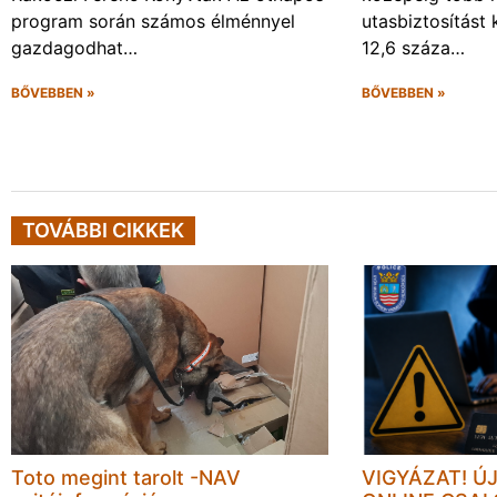
program során számos élménnyel
utasbiztosítást 
gazdagodhat…
12,6 száza…
BŐVEBBEN »
BŐVEBBEN »
TOVÁBBI CIKKEK
Toto megint tarolt -NAV
VIGYÁZAT! Ú