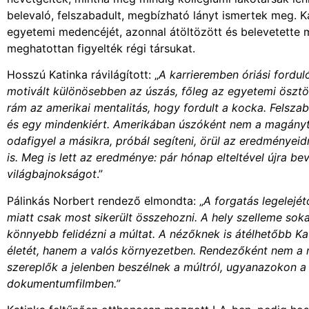
belevaló, felszabadult, megbízható lányt ismertek meg. K
egyetemi medencéjét, azonnal átöltözött és belevetette 
meghatottan figyelték régi társukat.
Hosszú Katinka rávilágított: „
A karrieremben óriási fordu
motivált különösebben az úszás, főleg az egyetemi ösztön
rám az amerikai mentalitás, hogy fordult a kocka. Felszab
és egy mindenkiért. Amerikában úszóként nem a magányt
odafigyel a másikra, próbál segíteni, örül az eredményeid
is. Meg is lett az eredménye: pár hónap elteltével újra 
világbajnokságot
.”
Pálinkás Norbert rendező elmondta: „
A forgatás legelejét
miatt csak most sikerült összehozni. A hely szelleme so
könnyebb felidézni a múltat. A nézőknek is átélhetőbb Kat
életét, hanem a valós környezetben. Rendezőként nem a m
szereplők a jelenben beszélnek a múltról, ugyanazokon a
dokumentumfilmben.”