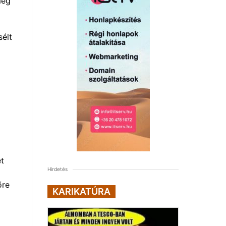
meg
sélt
et
Hirdetés
őre
KARIKATÚRA