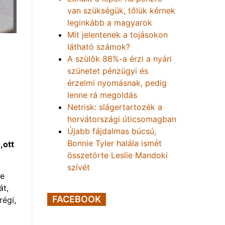
van szükségük, tőlük kérnek
leginkább a magyarok
Mit jelentenek a tojásokon
látható számok?
A szülők 88%-a érzi a nyári
szünetet pénzügyi és
érzelmi nyomásnak, pedig
lenne rá megoldás
Netrisk: slágertartozék a
horvátországi úticsomagban
Újabb fájdalmas búcsú,
Bonnie Tyler halála ismét
,ott
összetörte Leslie Mandoki
szívét
ve
át,
FACEBOOK
régi,