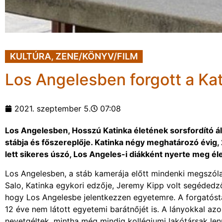
KULTÚRA
,
ZENE/KÖNYV/FILM
Los Angelesben forgott a K
2021. szeptember 5.
07:08
Los Angelesben, Hosszú Katinka életének sorsfordító ál
stábja és főszereplője. Katinka négy meghatározó évig, 
lett sikeres úszó, Los Angeles-i diákként nyerte meg él
Los Angelesben, a stáb kamerája előtt mindenki megszólalt
Salo, Katinka egykori edzője, Jeremy Kipp volt segédedző,
hogy Los Angelesbe jelentkezzen egyetemre. A forgatóstábn
12 éve nem látott egyetemi barátnőjét is. A lányokkal a
nevetgéltek, mintha még mindig kollégiumi lakótársak le