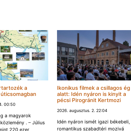
rtartozék a
Ikonikus filmek a csillagos ég
i úticsomagban
alatt: Idén nyáron is kinyit a
pécsi Pirogránit Kertmozi
4. 00:50
2026. augusztus. 2. 22:04
dig a magyarok
Idén nyáron ismét igazi békebeli,
óközlemény . – Július
romantikus szabadtéri mozivá
mint 220 ezer