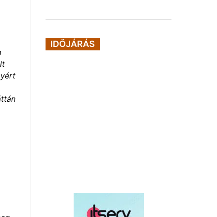
IDŐJÁRÁS
m
lt
gyért
áttán