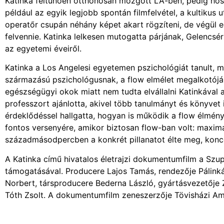
Katinka feltűnően otthonosan mozgott LA-ben, pedig hos
például az egyik legjobb spontán filmfelvétel, a kultikus
operatőr csupán néhány képet akart rögzíteni, de végül e
felvennie. Katinka lelkesen mutogatta párjának, Gelencsér
az egyetemi éveiről.
Katinka a Los Angelesi egyetemen pszichológiát tanult, má
származású pszichológusnak, a flow elmélet megalkotójána
egészségügyi okok miatt nem tudta elvállalni Katinkával 
professzort ajánlotta, akivel több tanulmányt és könyvet
érdeklődéssel hallgatta, hogyan is működik a flow élmény
fontos versenyére, amikor biztosan flow-ban volt: maximál
századmásodpercben a konkrét pillanatot élte meg, koncen
A Katinka című hivatalos életrajzi dokumentumfilm a Szu
támogatásával. Producere Lajos Tamás, rendezője Pálinká
Norbert, társproducere Bederna László, gyártásvezetője
Tóth Zsolt. A dokumentumfilm zeneszerzője Tövisházi Amb