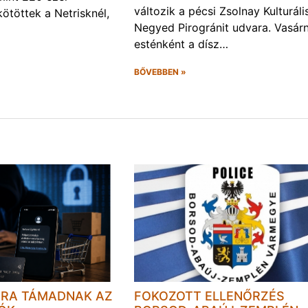
változik a pécsi Zsolnay Kulturáli
kötöttek a Netrisknél,
Negyed Pirogránit udvara. Vasár
esténként a dísz…
BŐVEBBEN »
JRA TÁMADNAK AZ
FOKOZOTT ELLENŐRZÉS