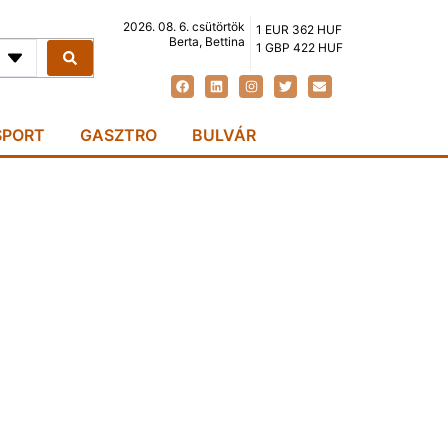
2026. 08. 6. csütörtök
1 EUR 362 HUF
Berta, Bettina
1 GBP 422 HUF
SPORT
GASZTRO
BULVÁR