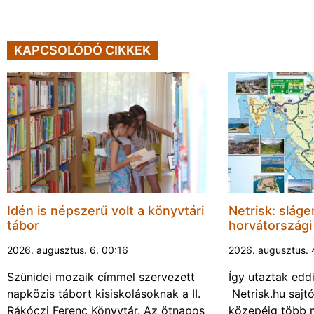
KAPCSOLÓDÓ CIKKEK
Idén is népszerű volt a könyvtári
Netrisk: sláge
tábor
horvátország
2026. augusztus. 6. 00:16
2026. augusztus. 
Szünidei mozaik címmel szervezett
Így utaztak ed
napközis tábort kisiskolásoknak a II.
Netrisk.hu sajt
Rákóczi Ferenc Könyvtár. Az ötnapos
közepéig több 