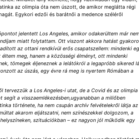
atinka az olimpia óta nem úszott, de amikor meglátta régi
magát. Egykori edzői és barátnői a medence széléről
lópontot jelentett Los Angeles, amikor odakerültem már ne
díjam miatt folytattam. Ott viszont akkora hatást gyakoro
adított az ottani rendkívül erős csapatszellem: mindenki e
 éltem meg, hanem a közösségi élményt, ott mindenki
nek, tömegek éljeneznek a lelátókról a legapróbb sikered l
bevonzott az úszás, egy évre rá meg is nyertem Rómában a
ől tervezzük a Los Angeles-i utat, de a Covid és az olimpia
kat segít a visszaemlékezésben,ugyanabban a miliőben
inka története, ha nem csupán archív felvételekről látja az
últat akarom eljátszatni, nem színészekkel dolgozom, a
 helyszíneken, szituációkban – ez nagyon jól működik egy