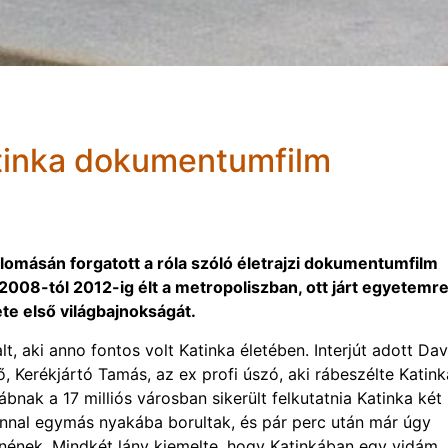
atinka dokumentumfilm
lomásán forgatott a róla szóló életrajzi dokumentumfilm
2008-tól 2012-ig élt a metropoliszban, ott járt egyetemre
ete első világbajnokságát.
, aki anno fontos volt Katinka életében. Interjút adott Da
 Kerékjártó Tamás, az ex profi úszó, aki rábeszélte Katink
ak a 17 milliós városban sikerült felkutatnia Katinka két 
zonnal egymás nyakába borultak, és pár perc után már úgy
nnének. Mindkét lány kiemelte, hogy Katinkában egy vidám,