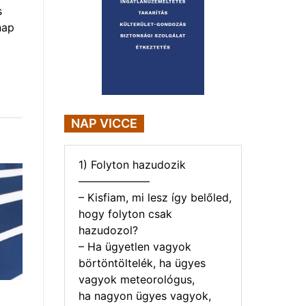
s
nap
NAP VICCE
1) Folyton hazudozik
——————–
– Kisfiam, mi lesz így belőled,
hogy folyton csak
hazudozol?
– Ha ügyetlen vagyok
börtöntöltelék, ha ügyes
vagyok meteorológus,
ha nagyon ügyes vagyok,