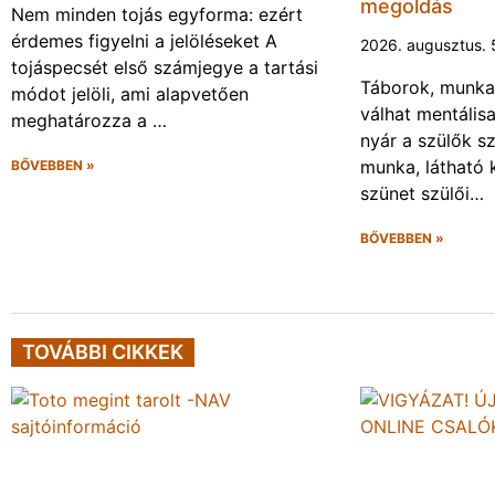
megoldás
Nem minden tojás egyforma: ezért
érdemes figyelni a jelöléseket A
2026. augusztus. 
tojáspecsét első számjegye a tartási
Táborok, munka,
módot jelöli, ami alapvetően
válhat mentális
meghatározza a …
nyár a szülők s
munka, látható k
BŐVEBBEN »
szünet szülői…
BŐVEBBEN »
TOVÁBBI CIKKEK