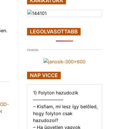
KARIKATÚRA
ően.
LEGOLVASOTTABB
Hirdetés
NAP VICCE
1) Folyton hazudozik
——————–
– Kisfiam, mi lesz így belőled,
hogy folyton csak
hazudozol?
– Ha ügyetlen vagyok