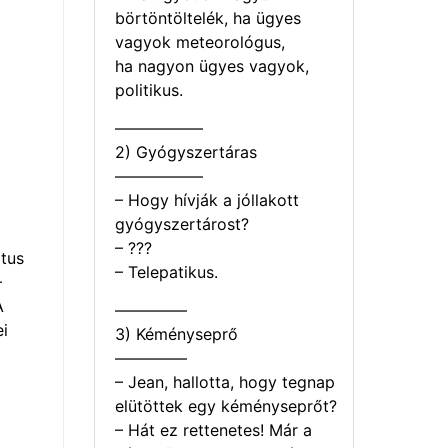
börtöntöltelék, ha ügyes
vagyok meteorológus,
ha nagyon ügyes vagyok,
politikus.
—————–
2) Gyógyszertáras
—————–
– Hogy hívják a jóllakott
gyógyszertárost?
– ???
tus
– Telepatikus.
–
A
————–
i
3) Kéményseprő
————–
– Jean, hallotta, hogy tegnap
elütöttek egy kéményseprőt?
– Hát ez rettenetes! Már a