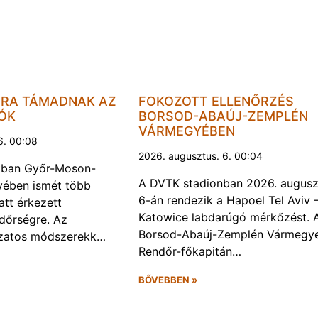
JRA TÁMADNAK AZ
FOKOZOTT ELLENŐRZÉS
LÓK
BORSOD-ABAÚJ-ZEMPLÉN
VÁRMEGYÉBEN
6. 00:08
2026. augusztus. 6. 00:04
kban Győr-Moson-
A DVTK stadionban 2026. augusz
ében ismét több
6-án rendezik a Hapoel Tel Aviv 
att érkezett
Katowice labdarúgó mérkőzést. 
ndőrségre. Az
Borsod-Abaúj-Zemplén Vármegye
ozatos módszerekk…
Rendőr-főkapitán…
BŐVEBBEN »