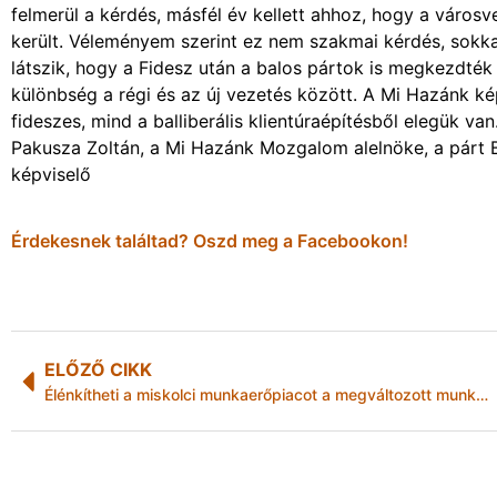
felmerül a kérdés, másfél év kellett ahhoz, hogy a városve
került. Véleményem szerint ez nem szakmai kérdés, sokkal 
látszik, hogy a Fidesz után a balos pártok is megkezdték
különbség a régi és az új vezetés között. A Mi Hazánk ké
fideszes, mind a balliberális klientúraépítésből elegük van
Pakusza Zoltán, a Mi Hazánk Mozgalom alelnöke, a párt
képviselő
Érdekesnek találtad? Oszd meg a Facebookon!
ELŐZŐ CIKK
Élénkítheti a miskolci munkaerőpiacot a megváltozott munkaképességű munkavállalók keresetkorlátjának eltörlése