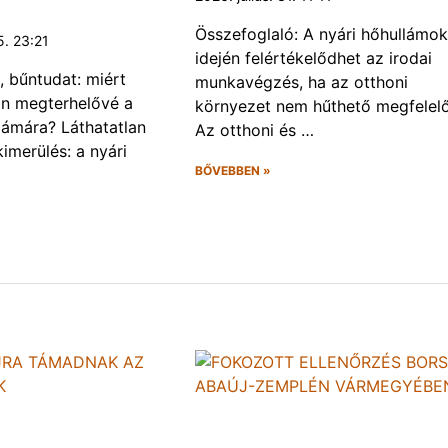
Összefoglaló: A nyári hőhullámok
5. 23:21
idején felértékelődhet az irodai
 bűntudat: miért
munkavégzés, ha az otthoni
an megterhelővé a
környezet nem hűthető megfelel
zámára? Láthatatlan
Az otthoni és …
imerülés: a nyári
BŐVEBBEN »