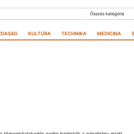
ZDASÁG
KULTÚRA
TECHNIKA
MEDICINA
 a tömegközlekedés pedig haldoklik a pénzhiány miatt