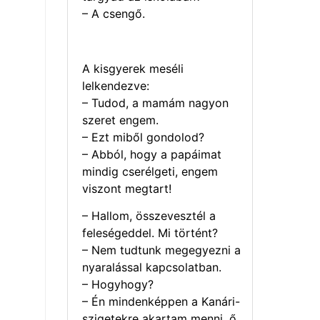
– A csengő.
A kisgyerek meséli
lelkendezve:
– Tudod, a mamám nagyon
szeret engem.
– Ezt miből gondolod?
– Abból, hogy a papáimat
mindig cserélgeti, engem
viszont megtart!
– Hallom, összevesztél a
feleségeddel. Mi történt?
– Nem tudtunk megegyezni a
nyaralással kapcsolatban.
– Hogyhogy?
– Én mindenképpen a Kanári-
szigetekre akartam menni, ő