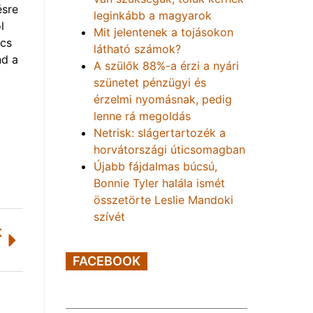
ésre
leginkább a magyarok
l
Mit jelentenek a tojásokon
ncs
látható számok?
nd a
A szülők 88%-a érzi a nyári
szünetet pénzügyi és
érzelmi nyomásnak, pedig
lenne rá megoldás
Netrisk: slágertartozék a
horvátországi úticsomagban
Újabb fájdalmas búcsú,
Bonnie Tyler halála ismét
összetörte Leslie Mandoki
szívét
K
FACEBOOK