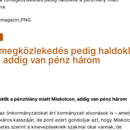
óra
tömegközlekedés pedig haldokl
, addig van pénz három
klik a pénzhiány miatt Miskolcon, addig van pénz három
s az önkormányzatokat ért kormányzati elvonások is – amel
 város kasszáját, de pont ezért gondoljuk azt, hogy Miskol
etés szerint a kinevezéseknek szakmai okai vannak, de