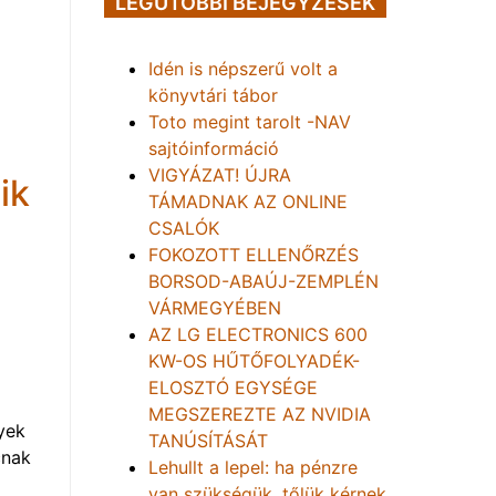
LEGUTÓBBI BEJEGYZÉSEK
Idén is népszerű volt a
könyvtári tábor
Toto megint tarolt -NAV
sajtóinformáció
VIGYÁZAT! ÚJRA
ik
TÁMADNAK AZ ONLINE
CSALÓK
FOKOZOTT ELLENŐRZÉS
BORSOD-ABAÚJ-ZEMPLÉN
VÁRMEGYÉBEN
AZ LG ELECTRONICS 600
KW-OS HŰTŐFOLYADÉK-
ELOSZTÓ EGYSÉGE
MEGSZEREZTE AZ NVIDIA
yek
TANÚSÍTÁSÁT
cnak
Lehullt a lepel: ha pénzre
van szükségük, tőlük kérnek