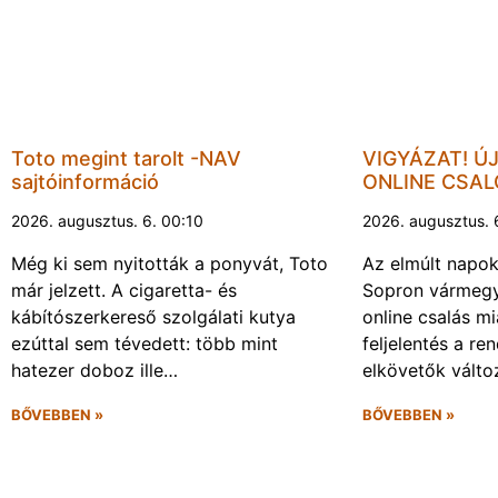
Toto megint tarolt -NAV
VIGYÁZAT! Ú
sajtóinformáció
ONLINE CSA
2026. augusztus. 6. 00:10
2026. augusztus. 
Még ki sem nyitották a ponyvát, Toto
Az elmúlt napo
már jelzett. A cigaretta- és
Sopron vármegy
kábítószerkereső szolgálati kutya
online csalás mi
ezúttal sem tévedett: több mint
feljelentés a re
hatezer doboz ille…
elkövetők vált
BŐVEBBEN »
BŐVEBBEN »