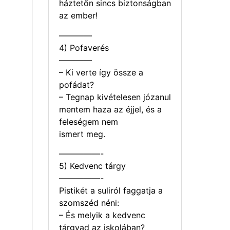
háztetőn sincs biztonságban
az ember!
————
4) Pofaverés
————
– Ki verte így össze a
pofádat?
– Tegnap kivételesen józanul
mentem haza az éjjel, és a
feleségem nem
ismert meg.
—————-
5) Kedvenc tárgy
—————-
Pistikét a suliról faggatja a
szomszéd néni:
– És melyik a kedvenc
tárgyad az iskolában?