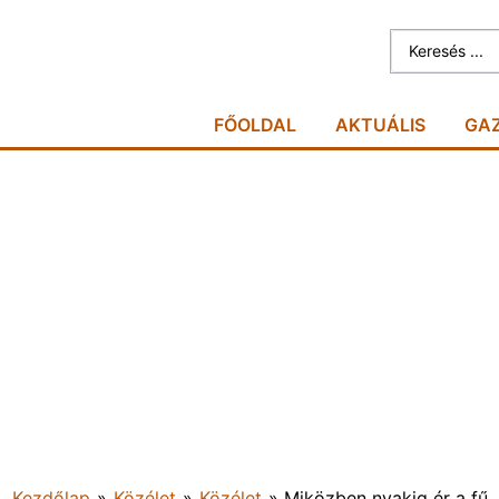
FŐOLDAL
AKTUÁLIS
GA
Kezdőlap
»
Közélet
»
Közélet
»
Miközben nyakig ér a fű,