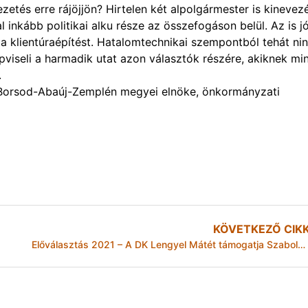
zetés erre rájöjjön? Hirtelen két alpolgármester is kinevez
inkább politikai alku része az összefogáson belül. Az is jó
 a klientúraépítést. Hatalomtechnikai szempontból tehát ni
pviseli a harmadik utat azon választók részére, akiknek mi
.
 Borsod-Abaúj-Zemplén megyei elnöke, önkormányzati
KÖVETKEZŐ CIK
Előválasztás 2021 – A DK Lengyel Mátét támogatja Szabolcs-Szatmár-Bereg megye 1. választókerületében