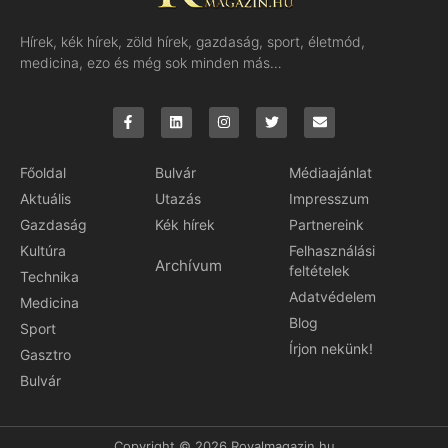
Hírek, kék hírek, zöld hírek, gazdaság, sport, életmód,
medicina, ezo és még sok minden más…
Főoldal
Bulvár
Médiaajánlat
Aktuális
Utazás
Impresszum
Gazdaság
Kék hírek
Partnereink
Kultúra
Felhasználási
Archívum
feltételek
Technika
Adatvédelem
Medicina
Blog
Sport
Írjon nekünk!
Gasztro
Bulvár
Copyright © 2026 Royalmagazin.hu