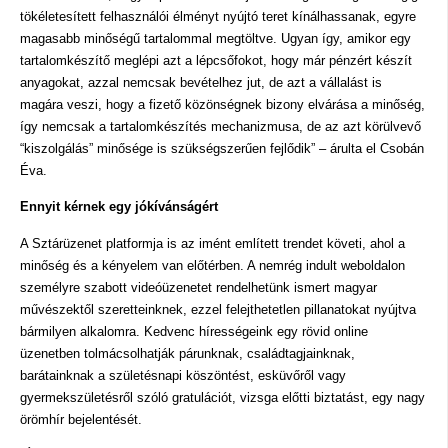
tökéletesített felhasználói élményt nyújtó teret kínálhassanak, egyre
magasabb minőségű tartalommal megtöltve. Ugyan így, amikor egy
tartalomkészítő meglépi azt a lépcsőfokot, hogy már pénzért készít
anyagokat, azzal nemcsak bevételhez jut, de azt a vállalást is
magára veszi, hogy a fizető közönségnek bizony elvárása a minőség,
így nemcsak a tartalomkészítés mechanizmusa, de az azt körülvevő
“kiszolgálás” minősége is szükségszerűen fejlődik” – árulta el Csobán
Éva.
Ennyit kérnek egy jókívánságért
A Sztárüzenet platformja is az imént említett trendet követi, ahol a
minőség és a kényelem van előtérben. A nemrég indult weboldalon
személyre szabott videóüzenetet rendelhetünk ismert magyar
művészektől szeretteinknek, ezzel felejthetetlen pillanatokat nyújtva
bármilyen alkalomra. Kedvenc hírességeink egy rövid online
üzenetben tolmácsolhatják párunknak, családtagjainknak,
barátainknak a születésnapi köszöntést, esküvőről vagy
gyermekszületésről szóló gratulációt, vizsga előtti biztatást, egy nagy
örömhír bejelentését.