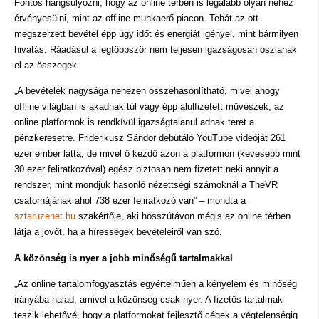
Fontos hangsúlyozni, hogy az online térben is legalább olyan nehéz
érvényesülni, mint az offline munkaerő piacon. Tehát az ott
megszerzett bevétel épp úgy időt és energiát igényel, mint bármilyen
hivatás. Ráadásul a legtöbbször nem teljesen igazságosan oszlanak
el az összegek.
„A bevételek nagysága nehezen összehasonlítható, mivel ahogy
offline világban is akadnak túl vagy épp alulfizetett művészek, az
online platformok is rendkívül igazságtalanul adnak teret a
pénzkeresetre. Friderikusz Sándor debütáló YouTube videóját 261
ezer ember látta, de mivel ő kezdő azon a platformon (kevesebb mint
30 ezer feliratkozóval) egész biztosan nem fizetett neki annyit a
rendszer, mint mondjuk hasonló nézettségi számoknál a TheVR
csatornájának ahol 738 ezer feliratkozó van” – mondta a
sztaruzenet.hu
szakértője, aki hosszútávon mégis az online térben
látja a jövőt, ha a hírességek bevételeiről van szó.
A közönség is nyer a jobb minőségű tartalmakkal
„Az online tartalomfogyasztás egyértelműen a kényelem és minőség
irányába halad, amivel a közönség csak nyer. A fizetős tartalmak
teszik lehetővé, hogy a platformokat fejlesztő cégek a végtelenségig