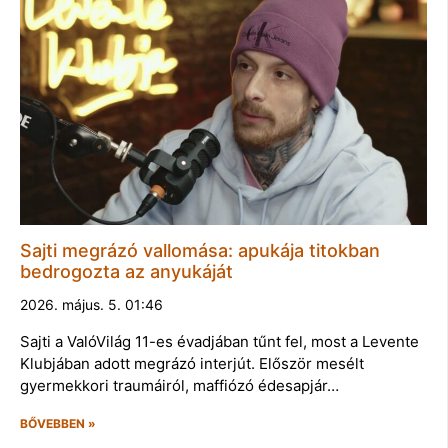
Sajti megrázó vallomása: apukája titokban
bedrogozta az anyukáját
2026. május. 5. 01:46
Sajti a ValóVilág 11-es évadjában tűnt fel, most a Levente
Klubjában adott megrázó interjút. Először mesélt
gyermekkori traumáiról, maffiózó édesapjár…
BŐVEBBEN »