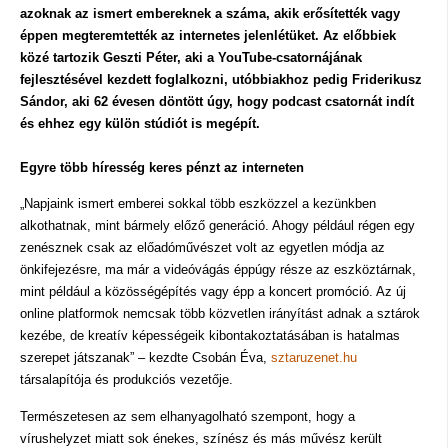
azoknak az ismert embereknek a száma, akik erősítették vagy
éppen megteremtették az internetes jelenlétüket. Az előbbiek
közé tartozik Geszti Péter, aki a YouTube-csatornájának
fejlesztésével kezdett foglalkozni, utóbbiakhoz pedig Friderikusz
Sándor, aki 62 évesen döntött úgy, hogy podcast csatornát indít
és ehhez egy külön stúdiót is megépít.
Egyre több híresség keres pénzt az interneten
„Napjaink ismert emberei sokkal több eszközzel a kezünkben
alkothatnak, mint bármely előző generáció. Ahogy például régen egy
zenésznek csak az előadóművészet volt az egyetlen módja az
önkifejezésre, ma már a videóvágás éppúgy része az eszköztárnak,
mint például a közösségépítés vagy épp a koncert promóció. Az új
online platformok nemcsak több közvetlen irányítást adnak a sztárok
kezébe, de kreatív képességeik kibontakoztatásában is hatalmas
szerepet játszanak” – kezdte Csobán Éva,
sztaruzenet.hu
társalapítója és produkciós vezetője.
Természetesen az sem elhanyagolható szempont, hogy a
vírushelyzet miatt sok énekes, színész és más művész került