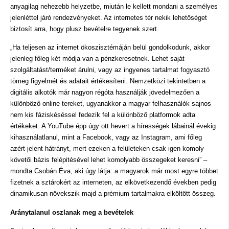
anyagilag nehezebb helyzetbe, miután le kellett mondani a személyes
jelenléttel járó rendezvényeket. Az internetes tér nekik lehetőséget
biztosít arra, hogy plusz bevételre tegyenek szert.
„
Ha teljesen az internet ökoszisztémáján belül gondolkodunk, akkor
jelenleg főleg két módja van a pénzkeresetnek. Lehet saját
szolgáltatást/terméket árulni, vagy az ingyenes tartalmat fogyasztó
tömeg figyelmét és adatait értékesíteni.
Nemzetközi tekintetben a
digitális alkotók már nagyon régóta használják jövedelmezően a
különböző online tereket, ugyanakkor a magyar felhasználók sajnos
nem kis fáziskéséssel fedezik fel a különböző platformok adta
értékeket. A YouTube épp úgy ott hevert a hírességek lábainál évekig
kihasználatlanul, mint a Facebook, vagy az Instagram, ami főleg
azért jelent hátrányt, mert ezeken a felületeken csak igen komoly
követői bázis felépitésével lehet komolyabb összegeket keresni” –
mondta Csobán Éva, aki úgy látja: a magyarok már most egyre többet
fizetnek a sztárokért az interneten, az elkövetkezendő években pedig
dinamikusan növekszik majd a prémium tartalmakra elköltött összeg.
Aránytalanul oszlanak meg a bevételek