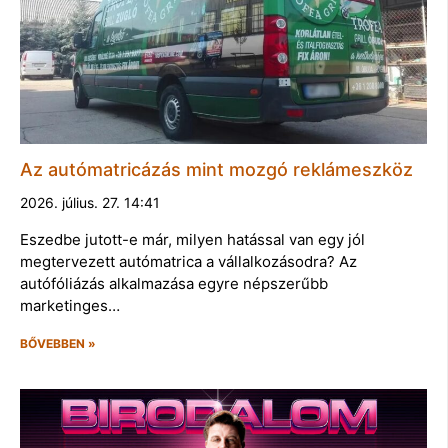
Az autómatricázás mint mozgó reklámeszköz
2026. július. 27. 14:41
Eszedbe jutott-e már, milyen hatással van egy jól
megtervezett autómatrica a vállalkozásodra? Az
autófóliázás alkalmazása egyre népszerűbb
marketinges…
BŐVEBBEN »