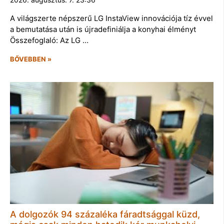
A világszerte népszerű LG InstaView innovációja tíz évvel
a bemutatása után is újradefiniálja a konyhai élményt
Összefoglaló: Az LG …
BŐVEBBEN »
A dolgozók 94 százaléka fáradtsággal küzd,