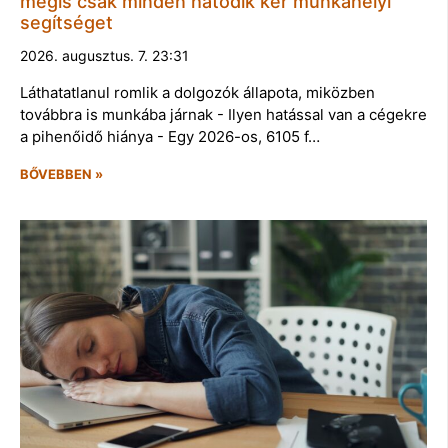
mégis csak minden hatodik kér munkahelyi
segítséget
2026. augusztus. 7. 23:31
Láthatatlanul romlik a dolgozók állapota, miközben
továbbra is munkába járnak - Ilyen hatással van a cégekre
a pihenőidő hiánya - Egy 2026-os, 6105 f…
BŐVEBBEN »