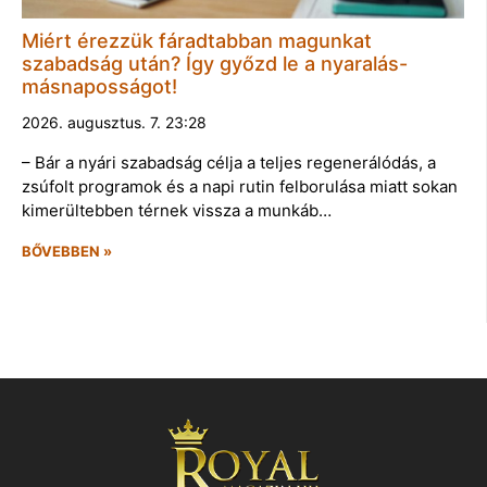
Miért érezzük fáradtabban magunkat
szabadság után? Így győzd le a nyaralás-
másnaposságot!
2026. augusztus. 7. 23:28
– Bár a nyári szabadság célja a teljes regenerálódás, a
zsúfolt programok és a napi rutin felborulása miatt sokan
kimerültebben térnek vissza a munkáb…
BŐVEBBEN »