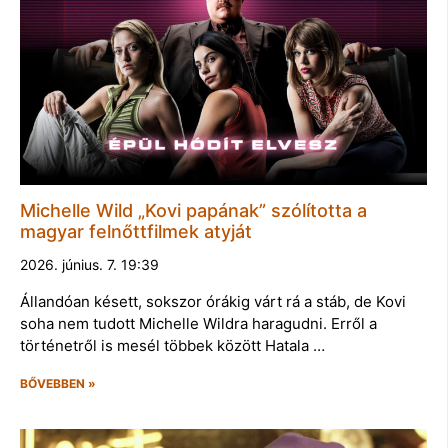
Michelle Wild „Kovi papának” szólította a
magyar felnőttfilmek atyját
2026. június. 7. 19:39
Állandóan késett, sokszor órákig várt rá a stáb, de Kovi
soha nem tudott Michelle Wildra haragudni. Erről a
történetről is mesél többek között Hatala …
BŐVEBBEN »