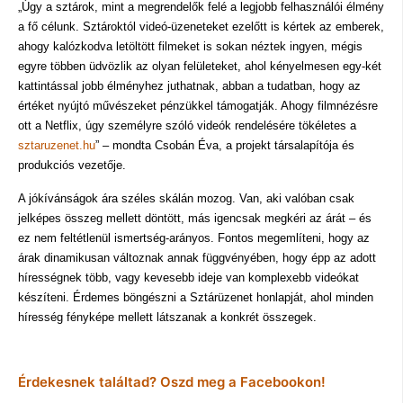
„Úgy a sztárok, mint a megrendelők felé a legjobb felhasználói élmény
a fő célunk. Sztároktól videó-üzeneteket ezelőtt is kértek az emberek,
ahogy kalózkodva letöltött filmeket is sokan néztek ingyen, mégis
egyre többen üdvözlik az olyan felületeket, ahol kényelmesen egy-két
kattintással jobb élményhez juthatnak, abban a tudatban, hogy az
értéket nyújtó művészeket pénzükkel támogatják. Ahogy filmnézésre
ott a Netflix, úgy személyre szóló videók rendelésére tökéletes a
sztaruzenet.hu
” – mondta Csobán Éva, a projekt társalapítója és
produkciós vezetője.
A jókívánságok ára széles skálán mozog. Van, aki valóban csak
jelképes összeg mellett döntött, más igencsak megkéri az árát – és
ez nem feltétlenül ismertség-arányos. Fontos megemlíteni, hogy az
árak dinamikusan változnak annak függvényében, hogy épp az adott
hírességnek több, vagy kevesebb ideje van komplexebb videókat
készíteni. Érdemes böngészni a Sztárüzenet honlapját, ahol minden
híresség fényképe mellett látszanak a konkrét összegek.
Érdekesnek találtad? Oszd meg a Facebookon!