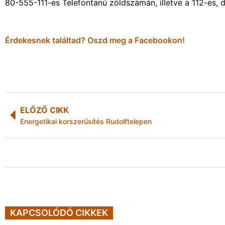
80-555-111-es Telefontanú zöldszámán, illetve a 112-es, 
Érdekesnek találtad? Oszd meg a Facebookon!
ELŐZŐ CIKK
Energetikai korszerűsítés Rudolftelepen
KAPCSOLÓDÓ CIKKEK