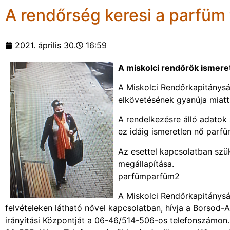
A rendőrség keresi a parfüm 
2021. április 30.
16:59
A miskolci rendőrök ismeret
A Miskolci Rendőrkapitánys
elkövetésének gyanúja miatt 
A rendelkezésre álló adatok 
ez idáig ismeretlen nő parfü
Az esettel kapcsolatban szü
megállapítása.
parfümparfüm2
A Miskolci Rendőrkapitányság
felvételeken látható nővel kapcsolatban, hívja a Borso
irányítási Központját a 06-46/514-506-os telefonszámon.