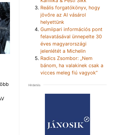
Kamilka & Pesti Sikk
Reális forgatókönyv, hogy
jövőre az AI vásárol
helyettünk
Gumiipari információs pont
felavatásával ünnepelte 30
éves magyarországi
jelenlétét a Michelin
Radics Zsombor: „Nem
bánom, ha valakinek csak a
vicces meleg fiú vagyok”
több
Hirdetés
AV