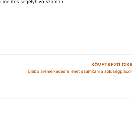
díjmentes segélyhívó számon.
KÖVETKEZŐ CIK
Újabb áremelkedésre lehet számítani a zöldségpiaco