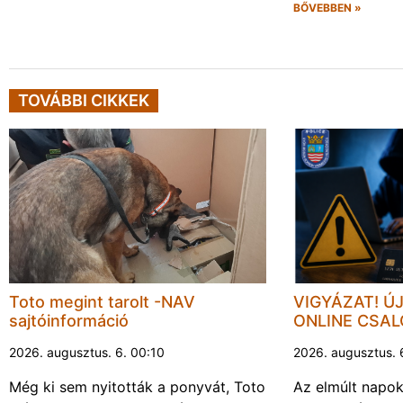
BŐVEBBEN »
TOVÁBBI CIKKEK
Toto megint tarolt -NAV
VIGYÁZAT! Ú
sajtóinformáció
ONLINE CSA
2026. augusztus. 6. 00:10
2026. augusztus. 
Még ki sem nyitották a ponyvát, Toto
Az elmúlt napo