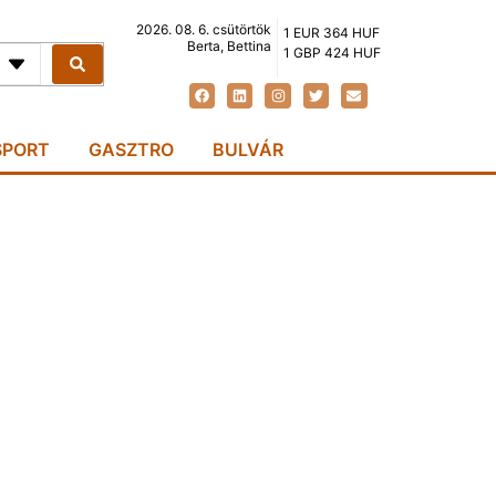
2026. 08. 6. csütörtök
1 EUR 364 HUF
Berta, Bettina
1 GBP 424 HUF
SPORT
GASZTRO
BULVÁR