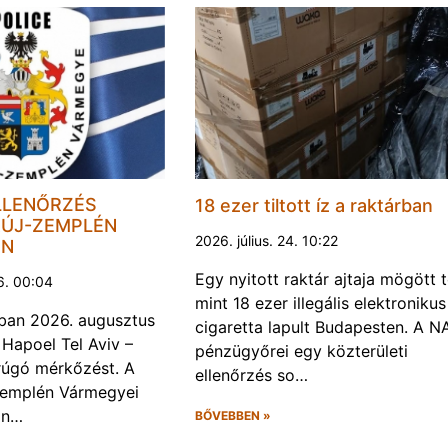
LLENŐRZÉS
18 ezer tiltott íz a raktárban
ÚJ-ZEMPLÉN
2026. július. 24. 10:22
EN
Egy nyitott raktár ajtaja mögött 
6. 00:04
mint 18 ezer illegális elektronikus
ban 2026. augusztus
cigaretta lapult Budapesten. A N
 Hapoel Tel Aviv –
pénzügyőrei egy közterületi
rúgó mérkőzést. A
ellenőrzés so…
Zemplén Vármegyei
án…
BŐVEBBEN »