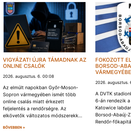
VIGYÁZAT! ÚJRA TÁMADNAK AZ
FOKOZOTT E
ONLINE CSALÓK
BORSOD-ABA
VÁRMEGYÉB
2026. augusztus. 6. 00:08
2026. augusztus. 
Az elmúlt napokban Győr-Moson-
A DVTK stadion
Sopron vármegyében ismét több
6-án rendezik a
online csalás miatt érkezett
Katowice labda
feljelentés a rendőrségre. Az
Borsod-Abaúj-
elkövetők változatos módszerekk…
Rendőr-főkapit
BŐVEBBEN »