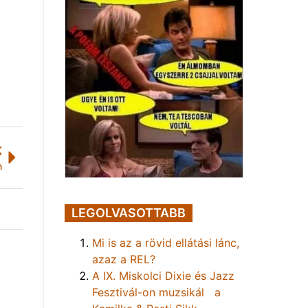
K
n
LEGOLVASOTTABB
Mi is az a rövid ellátási lánc,
azaz a REL?
A IX. Miskolci Dixie és Jazz
Fesztivál-on muzsikál a