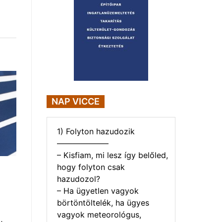
NAP VICCE
1) Folyton hazudozik
——————–
– Kisfiam, mi lesz így belőled,
hogy folyton csak
hazudozol?
– Ha ügyetlen vagyok
börtöntöltelék, ha ügyes
vagyok meteorológus,