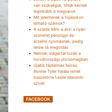
van szükségük, tőlük kérnek
leginkább a magyarok
Mit jelentenek a tojásokon
látható számok?
A szülők 88%-a érzi a nyári
szünetet pénzügyi és
érzelmi nyomásnak, pedig
lenne rá megoldás
Netrisk: slágertartozék a
horvátországi úticsomagban
Újabb fájdalmas búcsú,
Bonnie Tyler halála ismét
összetörte Leslie Mandoki
szívét
FACEBOOK