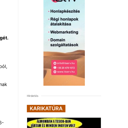
gét.
ból,
ának
Hirdetés
KARIKATÚRA
6-