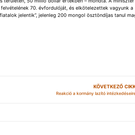
ás területen, 50 millió dollár értékben – mondta. A miniszte
felvételének 70. évfordulóját, és elkötelezettek vagyunk a
fiatalok jelentik”, jelenleg 200 mongol ösztöndíjas tanul m
KÖVETKEZŐ CIK
Reakció a kormány lazító intézkedéseir