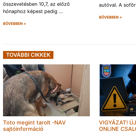
összevetésben 10,7, az előző
autóval. A sofő
hónaphoz képest pedig …
BŐVEBBEN »
BŐVEBBEN »
TOVÁBBI CIKKEK
Toto megint tarolt -NAV
VIGYÁZAT! Ú
sajtóinformáció
ONLINE CSA