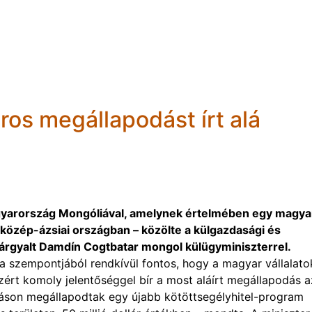
láros megállapodást írt alá
Magyarország Mongóliával, amelynek értelmében egy magya
d a közép-ázsiai országban – közölte a külgazdasági és
tárgyalt Damdín Cogtbatar mongol külügyminiszterrel.
sa szempontjából rendkívül fontos, hogy a magyar vállalato
zért komoly jelentőséggel bír a most aláírt megállapodás a
áson megállapodtak egy újabb kötöttsegélyhitel-program