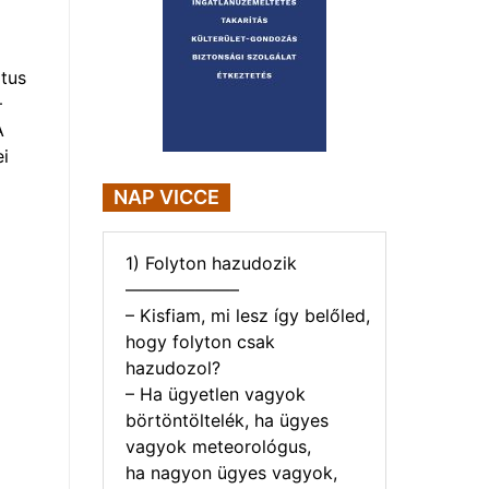
tus
–
A
i
NAP VICCE
1) Folyton hazudozik
——————–
– Kisfiam, mi lesz így belőled,
hogy folyton csak
hazudozol?
– Ha ügyetlen vagyok
börtöntöltelék, ha ügyes
vagyok meteorológus,
ha nagyon ügyes vagyok,