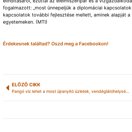
elindításáról, ezúttal az élelmiszeripar és a vízgazdálkod
fogalmazott: „most ünnepeljük a diplomáciai kapcsolatok 
kapcsolatok további fejlesztése mellett, aminek alapját a 
egyetemeken. (MTI)
Érdekesnek találtad? Oszd meg a Facebookon!
ELŐZŐ CIKK
Pangó víz lehet a most újranyitó üzletek, vendéglátóhelységek és oktatási intézmények vízvezetékeiben