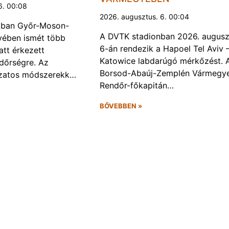
6. 00:08
2026. augusztus. 6. 00:04
kban Győr-Moson-
A DVTK stadionban 2026. augusz
ében ismét több
6-án rendezik a Hapoel Tel Aviv 
att érkezett
Katowice labdarúgó mérkőzést. 
ndőrségre. Az
Borsod-Abaúj-Zemplén Vármegye
ozatos módszerekk…
Rendőr-főkapitán…
BŐVEBBEN »