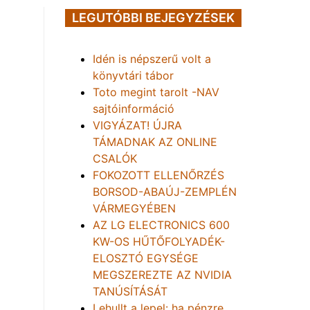
LEGUTÓBBI BEJEGYZÉSEK
Idén is népszerű volt a
könyvtári tábor
Toto megint tarolt -NAV
sajtóinformáció
VIGYÁZAT! ÚJRA
TÁMADNAK AZ ONLINE
CSALÓK
FOKOZOTT ELLENŐRZÉS
BORSOD-ABAÚJ-ZEMPLÉN
VÁRMEGYÉBEN
AZ LG ELECTRONICS 600
KW-OS HŰTŐFOLYADÉK-
ELOSZTÓ EGYSÉGE
MEGSZEREZTE AZ NVIDIA
TANÚSÍTÁSÁT
Lehullt a lepel: ha pénzre