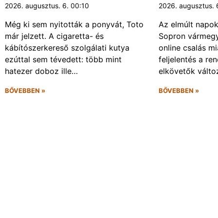
2026. augusztus. 6. 00:10
2026. augusztus. 
Még ki sem nyitották a ponyvát, Toto
Az elmúlt napo
már jelzett. A cigaretta- és
Sopron vármegy
kábítószerkereső szolgálati kutya
online csalás mi
ezúttal sem tévedett: több mint
feljelentés a re
hatezer doboz ille…
elkövetők vált
BŐVEBBEN »
BŐVEBBEN »