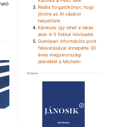
Kamilka & Pesti Sikk
ható
Reális forgatókönyv, hogy
jövőre az AI vásárol
helyettünk
Kánikula: így lehet a lakás
akár 4-5 fokkal hűvösebb
Gumiipari információs pont
felavatásával ünnepelte 30
éves magyarországi
jelenlétét a Michelin
Hirdetés