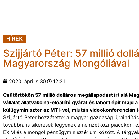
HÍREK
Szijjártó Péter: 57 millió dol
Magyarország Mongóliával
2020. április 30.
12:21
Csütörtökön 57 millió dolláros megállapodást írt alá 
vállalat állatvakcina-előállító gyárat és labort épít maj
külügyminiszter az MTI-vel, miután videokonferencián 
Szijjártó Péter hozzátette: a magyar gazdaság újraindítá
továbbra is sikeresek legyenek a nemzetközi piacokon, e
EXIM és a mongol pénzügyminisztérium között. A tárgyal