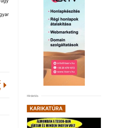
r úgy
agyar
K
e
Hirdetés
KARIKATÚRA