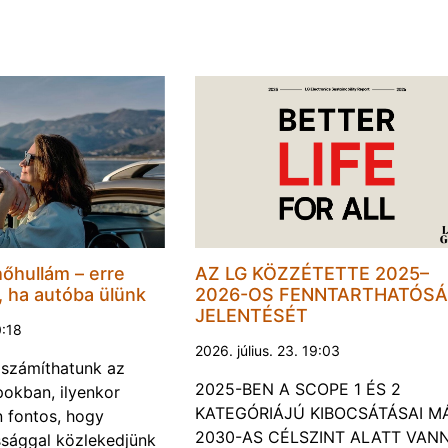
hőhullám – erre
AZ LG KÖZZÉTETTE 2025–
, ha autóba ülünk
2026-OS FENNTARTHATÓSÁ
JELENTÉSÉT
0:18
2026. július. 23. 19:03
a számíthatunk az
2025-BEN A SCOPE 1 ÉS 2
okban, ilyenkor
KATEGÓRIÁJÚ KIBOCSÁTÁSAI M
 fontos, hogy
2030-AS CÉLSZINT ALATT VAN
ssággal közlekedjünk