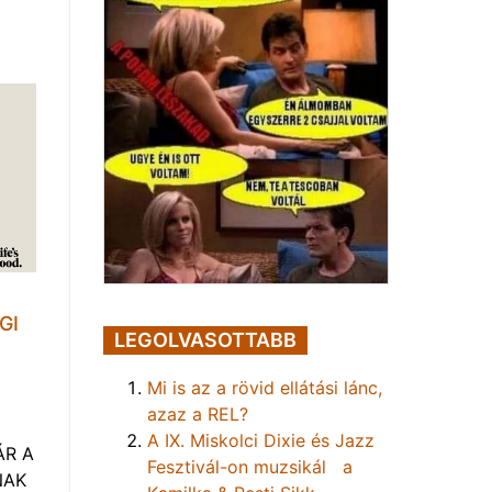
GI
LEGOLVASOTTABB
Mi is az a rövid ellátási lánc,
azaz a REL?
A IX. Miskolci Dixie és Jazz
ÁR A
Fesztivál-on muzsikál a
NAK