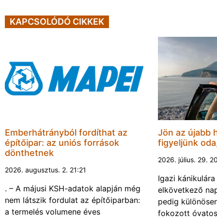
KAPCSOLÓDÓ CIKKEK
Emberhátrányból fordíthat az
Jön az újabb 
építőipar: az uniós források
figyeljünk oda
dönthetnek
2026. július. 29. 2
2026. augusztus. 2. 21:21
Igazi kánikulár
. – A májusi KSH-adatok alapján még
elkövetkező nap
nem látszik fordulat az építőiparban:
pedig különösen
a termelés volumene éves
fokozott óvato