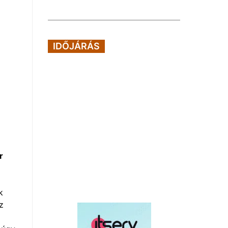
IDŐJÁRÁS
r
k
z