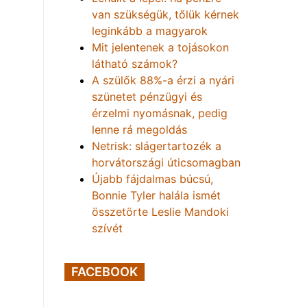
van szükségük, tőlük kérnek
leginkább a magyarok
Mit jelentenek a tojásokon
látható számok?
A szülők 88%-a érzi a nyári
szünetet pénzügyi és
érzelmi nyomásnak, pedig
lenne rá megoldás
Netrisk: slágertartozék a
horvátországi úticsomagban
Újabb fájdalmas búcsú,
Bonnie Tyler halála ismét
összetörte Leslie Mandoki
szívét
FACEBOOK