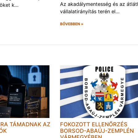
Az akadálymentesség és az átlát
röket k…
vállalatirányítás terén el…
BŐVEBBEN »
JRA TÁMADNAK AZ
FOKOZOTT ELLENŐRZÉS
LÓK
BORSOD-ABAÚJ-ZEMPLÉN
VÁRMEGYÉBEN