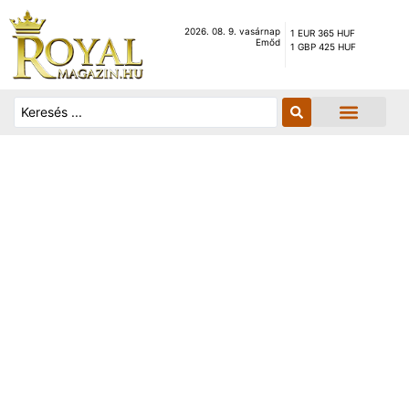
2026. 08. 9. vasárnap
1 EUR 365 HUF
Emőd
1 GBP 425 HUF