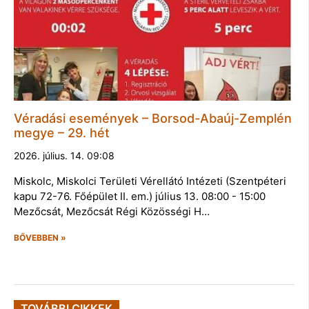
Véradási események – Borsod-Abaúj-Zemplén
megye – 29. hét
2026. július. 14. 09:08
Miskolc, Miskolci Területi Vérellátó Intézeti (Szentpéteri
kapu 72-76. Főépület II. em.) július 13. 08:00 - 15:00
Mezőcsát, Mezőcsát Régi Közösségi H…
BŐVEBBEN »
TOVÁBBI CIKKEK