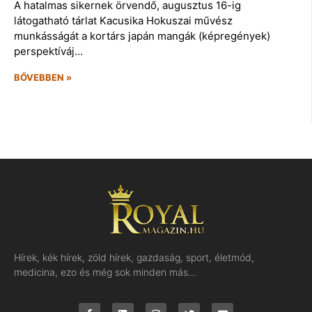
A hatalmas sikernek örvendő, augusztus 16-ig
látogatható tárlat Kacusika Hokuszai művész
munkásságát a kortárs japán mangák (képregények)
perspektíváj…
BŐVEBBEN »
Hírek, kék hírek, zöld hírek, gazdaság, sport, életmód,
medicina, ezo és még sok minden más…