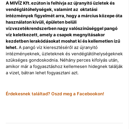
A MIVÍZ Kft. ezúton is felhívja az újranyitó üzletek és
vendéglátóhelységek, valamint az oktatási
intézmények figyelmét arra, hogy a március közepe óta
használaton kívüli, épületen belüli
vízvezetékrendszerben nagy valószínűséggel pangó
víz keletkezett, amely a csapok megnyitásakor
kezdetben lerakódásokat moshat ki és kellemetlen ízű
lehet.
A pangó víz kieresztéséről az újranyitó
intézményeknek, üzleteknek és vendéglátóhelységeknek
szükséges gondoskodnia. Néhány perces kifolyás után,
amikor már a fogyasztáshoz kellemesen hidegnek találják
a vizet, bátran lehet fogyasztani azt.
Érdekesnek találtad? Oszd meg a Facebookon!