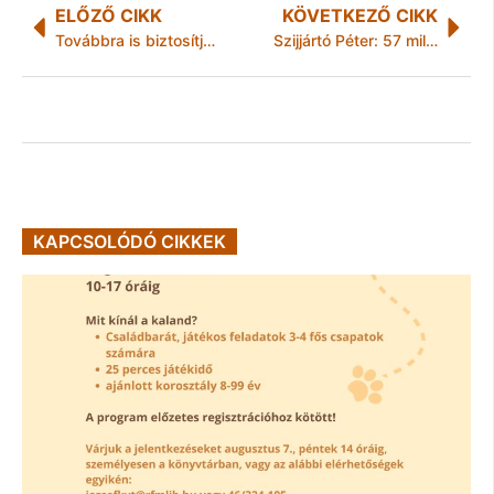
ELŐZŐ CIKK
KÖVETKEZŐ CIKK
Továbbra is biztosítja az önkormányzat az iskolai gyermekétkeztetést
Szijjártó Péter: 57 millió dolláros megállapodást írt alá Magyarország Mongóliával
KAPCSOLÓDÓ CIKKEK