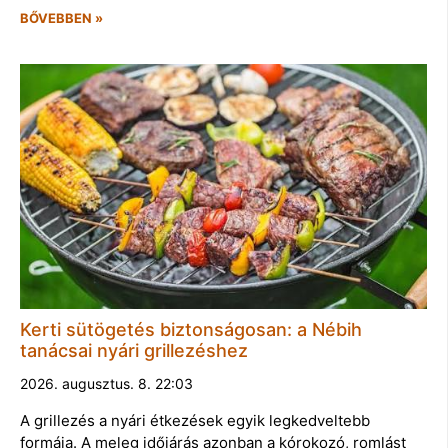
BŐVEBBEN »
Kerti sütögetés biztonságosan: a Nébih
tanácsai nyári grillezéshez
2026. augusztus. 8. 22:03
A grillezés a nyári étkezések egyik legkedveltebb
formája. A meleg időjárás azonban a kórokozó, romlást