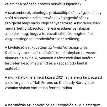
valamint a próbacölöpözés helyét is kijelölték.
A szakemberek jelenleg a próbacölöpözést végzik, amely
a híd alapozás statikai tervének véglegesítéséhez
szolgáltat majd valós idejű tényadatokat. A hidraulikusan
megterhelt próbacölöp mérési eredményei alapján
állapítják meg, hogy a tervezett cölöpök megfelelőek
vagy esetlegesen módosításra lesz szükség.
A kivitelező ezt követően az Y-híd Vörösmarty és
Kisfaludy utcák találkozásától keleti irányban tervezett
támaszait alakítja ki, valamint a támaszok által határolt
területen kezdi meg a híd és a kapcsolódó támfal
építését.
A munkálatok jelenlegi fázisa 2021. év elejéig tart, ezalatt
a közforgalom a Pfaff Ferenc és Kisfaludy Károly utak
vonatkozásban várhatóan fennmaradhat.
A beruházás az Innovációs és Technológiai Minisztérium