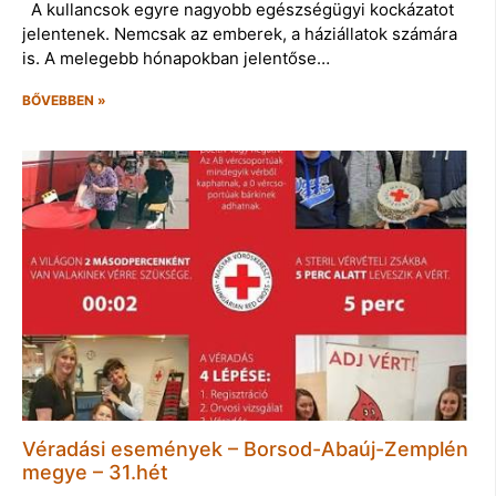
A kullancsok egyre nagyobb egészségügyi kockázatot
jelentenek. Nemcsak az emberek, a háziállatok számára
is. A melegebb hónapokban jelentőse…
BŐVEBBEN »
Véradási események – Borsod-Abaúj-Zemplén
megye – 31.hét