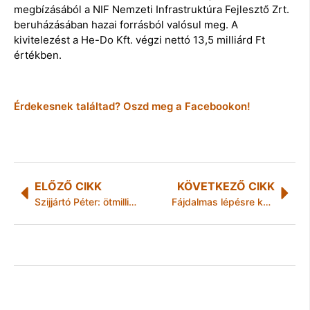
megbízásából a NIF Nemzeti Infrastruktúra Fejlesztő Zrt.
beruházásában hazai forrásból valósul meg. A
kivitelezést a He-Do Kft. végzi nettó 13,5 milliárd Ft
értékben.
Érdekesnek találtad? Oszd meg a Facebookon!
ELŐZŐ CIKK
KÖVETKEZŐ CIKK
Szijjártó Péter: ötmillió maszk, 140 lélegeztetőgép és több mint 30 ezer izolációs köpeny érkezik szerdán Kínából
Fájdalmas lépésre kényszerül a Miskolc Holding