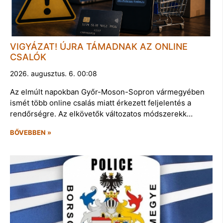
VIGYÁZAT! ÚJRA TÁMADNAK AZ ONLINE
CSALÓK
2026. augusztus. 6. 00:08
Az elmúlt napokban Győr-Moson-Sopron vármegyében
ismét több online csalás miatt érkezett feljelentés a
rendőrségre. Az elkövetők változatos módszerekk…
BŐVEBBEN »