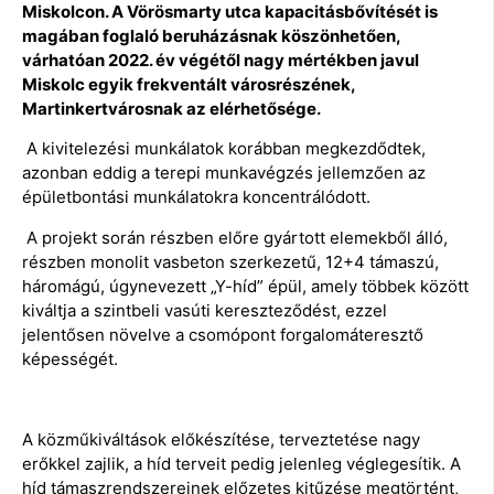
Miskolcon. A Vörösmarty utca kapacitásbővítését is
magában foglaló beruházásnak köszönhetően,
várhatóan 2022. év végétől nagy mértékben javul
Miskolc egyik frekventált városrészének,
Martinkertvárosnak az elérhetősége.
A kivitelezési munkálatok korábban megkezdődtek,
azonban eddig a terepi munkavégzés jellemzően az
épületbontási munkálatokra koncentrálódott.
A projekt során részben előre gyártott elemekből álló,
részben monolit vasbeton szerkezetű, 12+4 támaszú,
háromágú, úgynevezett „Y-híd” épül, amely többek között
kiváltja a szintbeli vasúti kereszteződést, ezzel
jelentősen növelve a csomópont forgalomáteresztő
képességét.
A közműkiváltások előkészítése, terveztetése nagy
erőkkel zajlik, a híd terveit pedig jelenleg véglegesítik. A
híd támaszrendszereinek előzetes kitűzése megtörtént,