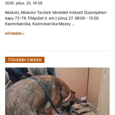
2026. július. 23. 18:58
Miskolc, Miskolci Területi Vérellátó Intézeti (Szentpéteri
kapu 72-76. Főépület II. em.) július 27. 08:00 - 15:00
Kazincbarcika, Kazincbarcika Mezey …
BŐVEBBEN »
TOVÁBBI CIKKEK