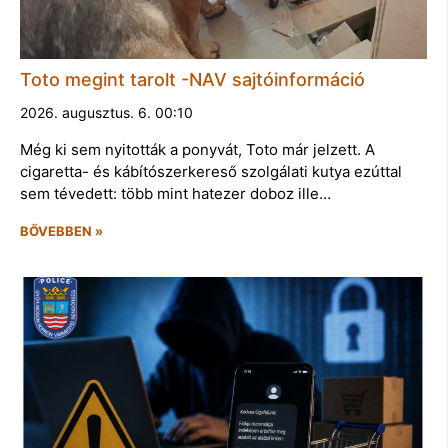
Toto megint tarolt -NAV sajtóinformáció
2026. augusztus. 6. 00:10
Még ki sem nyitották a ponyvát, Toto már jelzett. A
cigaretta- és kábítószerkereső szolgálati kutya ezúttal
sem tévedett: több mint hatezer doboz ille…
BŐVEBBEN »