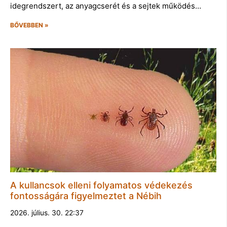
idegrendszert, az anyagcserét és a sejtek működés…
BŐVEBBEN »
A kullancsok elleni folyamatos védekezés
fontosságára figyelmeztet a Nébih
2026. július. 30. 22:37