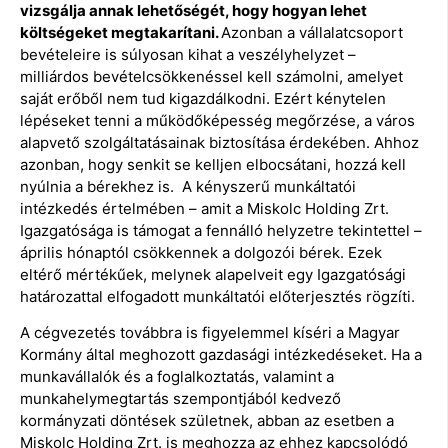
vizsgálja annak lehetőségét, hogy hogyan lehet
költségeket megtakarítani.
Azonban a vállalatcsoport
bevételeire is súlyosan kihat a veszélyhelyzet –
milliárdos bevételcsökkenéssel kell számolni, amelyet
saját erőből nem tud kigazdálkodni. Ezért kénytelen
lépéseket tenni a működőképesség megőrzése, a város
alapvető szolgáltatásainak biztosítása érdekében. Ahhoz
azonban, hogy senkit se kelljen elbocsátani, hozzá kell
nyúlnia a bérekhez is. A kényszerű munkáltatói
intézkedés értelmében – amit a Miskolc Holding Zrt.
Igazgatósága is támogat a fennálló helyzetre tekintettel –
április hónaptól csökkennek a dolgozói bérek. Ezek
eltérő mértékűek, melynek alapelveit egy Igazgatósági
határozattal elfogadott munkáltatói előterjesztés rögzíti.
A cégvezetés továbbra is figyelemmel kíséri a Magyar
Kormány által meghozott gazdasági intézkedéseket. Ha a
munkavállalók és a foglalkoztatás, valamint a
munkahelymegtartás szempontjából kedvező
kormányzati döntések születnek, abban az esetben a
Miskolc Holding Zrt. is meghozza az ehhez kapcsolódó