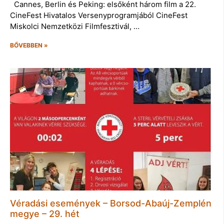
Cannes, Berlin és Peking: elsőként három film a 22.
CineFest Hivatalos Versenyprogramjából CineFest
Miskolci Nemzetközi Filmfesztivál, …
BŐVEBBEN »
Véradási események – Borsod-Abaúj-Zemplén
megye – 29. hét