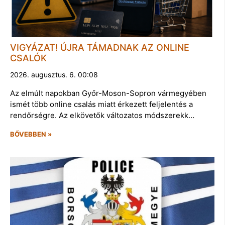
VIGYÁZAT! ÚJRA TÁMADNAK AZ ONLINE
CSALÓK
2026. augusztus. 6. 00:08
Az elmúlt napokban Győr-Moson-Sopron vármegyében
ismét több online csalás miatt érkezett feljelentés a
rendőrségre. Az elkövetők változatos módszerekk…
BŐVEBBEN »