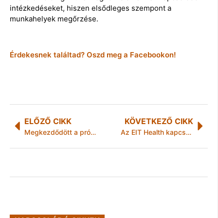
intézkedéseket, hiszen elsődleges szempont a
munkahelyek megőrzése.
Érdekesnek találtad? Oszd meg a Facebookon!
ELŐZŐ CIKK
KÖVETKEZŐ CIKK
Megkezdődött a próbacölöpözés a miskolci Y-híd építésénél
Az EIT Health kapcsolatteremtő felületet indított a koronavírus leküzdésének érdekében