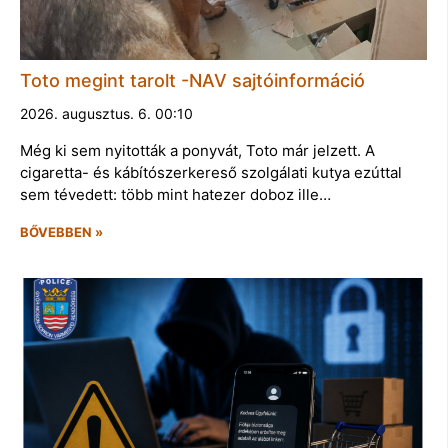
Toto megint tarolt -NAV sajtóinformáció
2026. augusztus. 6. 00:10
Még ki sem nyitották a ponyvát, Toto már jelzett. A
cigaretta- és kábítószerkereső szolgálati kutya ezúttal
sem tévedett: több mint hatezer doboz ille…
BŐVEBBEN »